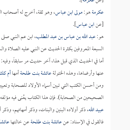
[عن
عكرمة
].
عكرمة
هو:
مولى ابن عباس
، وهو ثقة، أخرج له أصحاب ال
[عن
ابن عباس
].
هو:
عبد الله بن عباس بن عبد المطلب
، ابن عم النبي صلى 
السبعة المعروفين بكثرة الحديث عن النبي عليه الصلاة وال
أما في الحديث الذي قبل هذا، آخر حديث مر سابقاً، وفيه: 
عنها وأرضاها، وهذه الخئولة
عائشة بنت طلحة
أمها
أم كلث
ومن أحسن الكتب التي تبين أسماء الأولاد للصحابة وتعيي
الصحيحين من الصحابة). فإن هذا الكتاب يعُنى فيه مؤلفه 
عبيد الله
، ذكر أولاده البنين والبنات، وذكر أمهاتهم، وذكر 
فالقول في الإسناد: عن
عائشة بنت طلحة
عن خالتها
عائشة