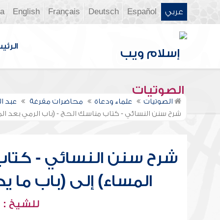
عربي
Español
Deutsch
Français
English
ia
الرئي
الصوتيات
الصوتيات
علماء ودعاة
محاضرات مفرغة
عبد ا
شرح سنن النسائي - كتاب مناسك الحج - (باب الرمي بعد الم
شرح سنن النسائي - كتاب
المساء) إلى (باب ما 
للشيخ : 