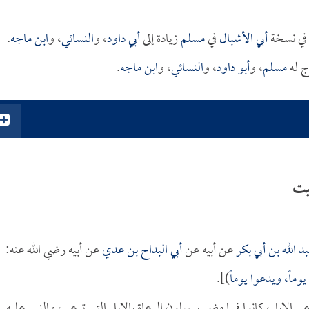
ن في نسخة
أبي الأشبال
في
مسلم
زيادة إلى
أبي داود
، و
النسائي
، و
ابن ماجه
.
ج له
مسلم
، و
أبو داود
، و
النسائي
، و
ابن ماجه
.
يت
د الله بن أبي بكر
عن أبيه عن
أبي البداح بن عدي
عن أبيه رضي الله عنه:
ماً، ويدعوا يوماً
)].
ي الإبل، كانوا فيما مضى يرسلون الرعاة بالإبل التي ترعى، والنبي عليه