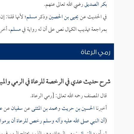
بكر الصديق
رضي الله تعالى عنهم.
في الحديث عن
يحيى بن الحصين
وذكر
مسلم
؛ لأنها قلنا: إ
بمراجعة تهذيب الكمال نص على أن له رواية في
مسلم
، أخر
رمي الرعاة
شرح حديث عدي في الرخصة للرعاة في الرمي والمب
قال المصنف رحمه الله تعالى: [رمي الرعاة.
أخبرنا
الحسين بن حريث
و
محمد بن المثنى
عن
سفيان
عن
عب
(
أن النبي صلى الله عليه وآله وسلم رخص للرعاة أن يرموا يو
ثم أورد
النسائي
: رمي الرعاة، وهم الذين يحتاج إليهم في رع