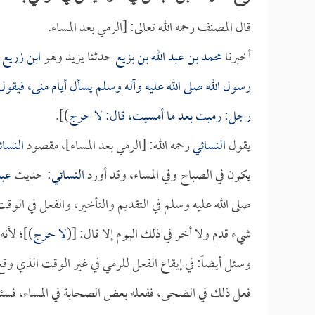
قال المصنف رحمه الله تعالى: [الرمي بعد المساء.
أخبرنا
محمد بن عبد الله بن بزيع
حدثنا يزيد وهو
ابن زريع
ح
رسول الله صلى الله عليه وآله وسلم يسأل أيام منى، فيقو
رجل: رميت بعد ما أمسيت، قال: لا حرج
)].
يقول
النسائي
رحمه الله: [الرمي بعد المساء]، مقصود
النسائ
يكون في الصباح وفي المساء، وقد أورد
النسائي
: حديث
عبد
صلى الله عليه وسلم في التقديم والتأخير، والفعل في الو
شيء قدم ولا أخر في ذلك اليوم إلا قال: [(
لا حرج
)]؛ لأن
وسئل أيضاً: في إيقاع الفعل للرمي في غير الوقت الذي وقع
فعل ذلك في الضحى، ففعله بعض الصحابة في المساء، فسئل