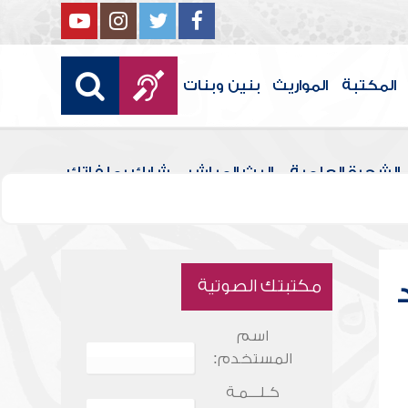
المكتبة
المواريث
بنين وبنات
الشجرة العلمية
البث المباشر
شارك بملفاتك
مكتبتك الصوتية
اسم
المستخدم:
كـلـــمـة