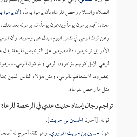
الصلاة والسلام رخص للرعاة بأن يرموا يوماً، (
أن يرموا يو
معناه: أنهم يرمون يوماً ويدعون يوماً، ثم يرمونه بعد ذ
وعن ترك الرمي في نفس اليوم، يدل على وجوبه، وأن الرمي 
الأمر إلى ترخيص، فالتنصيص على الترخيص للرعاة يدل عل
لرعي الإبل كونهم يؤخرون الرمي ويتركون الرمي، ويرمون 
يحضروه، لانشغالهم بالرعي، ومثل هؤلاء الناس الذين يحتا
مثل ما رخص للرعاة.
تراجم رجال إسناد حديث عدي في الرخصة للرعاة في
قوله: [أخبرنا
الحسين بن حريث
].
هو:
الحسين بن حريث المروزي
، وهو ثقة، أخرج له أصحا