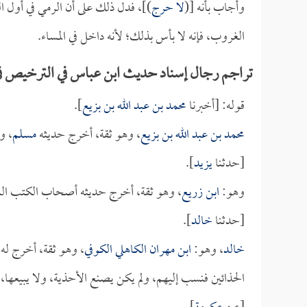
وأجاب بأنه [(
لا حرج
)]، فدل ذلك على أن الرمي في أول ا
الغروب، فإنه لا بأس بذلك؛ لأنه داخل في المساء.
تراجم رجال إسناد حديث ابن عباس في الترخيص في 
قوله: [أخبرنا
محمد بن عبد الله بن بزيع
].
محمد بن عبد الله بن بزيع
، وهو ثقة، أخرج حديثه
مسلم
، و
[حدثنا
يزيد
].
وهو:
ابن زريع
، وهو ثقة، أخرج حديثه أصحاب الكتب الس
[حدثنا
خالد
].
خالد
، وهو:
ابن مهران الكاهلي الكوفي
، وهو ثقة، أخرج له
الحذائين فنسب إليهم، ولم يكن يصنع الأحذية، ولا يبيعها، ف