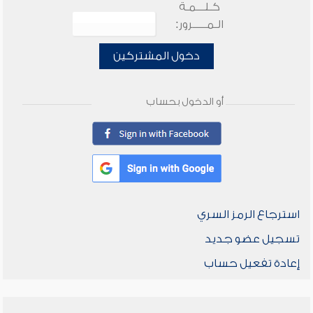
كـلـــمـة
الـمـــــرور:
دخول المشتركين
أو الدخول بحساب
استرجاع الرمز السري
تسجيل عضو جديد
إعادة تفعيل حساب