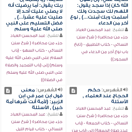
الله كان إذا سجد يقول:
ربك يقول: أما يرضيك أنه
اللهم لك سجدت ولك
لا يصلي عليك أحد إلا
أسلمت وبك آمنت...) , نوع
صليت عليه عشراً...) ,
آخر من الدعاء
فضل التسليم على النبي
صلى الله عليه وسلم
للشيخ:
عبد المحسن العباد
للشيخ:
عبد المحسن العباد
جزء من محاضرة ( شرح سنن
جزء من محاضرة ( شرح سنن
النسائي - كتاب التطبيق - (تابع
النسائي - كتاب السهو - (باب
باب نوع آخر من الدعاء في
السلام على النبي صلى الله عليه
السجود))
وسلم) إلى (باب التمجيد والصلاة
على النبي صلى الله عليه وسلم
في الصلاة))
الفهرس:
حكم
الفهرس:
معنى
الحجاج عند العلماء ,
قول ابن عمر في ابن
الأسئلة
الزبير: (لأمة أنت شرها أمة
خير) , الأسئلة
للشيخ:
عبد المحسن العباد
للشيخ:
عبد المحسن العباد
جزء من محاضرة ( شرح سنن
جزء من محاضرة ( شرح سنن
النسائي - كتاب الجمعة - (باب
النسائي - كتاب قيام الليل
عدد صلاة الجمعة) إلى (باب من