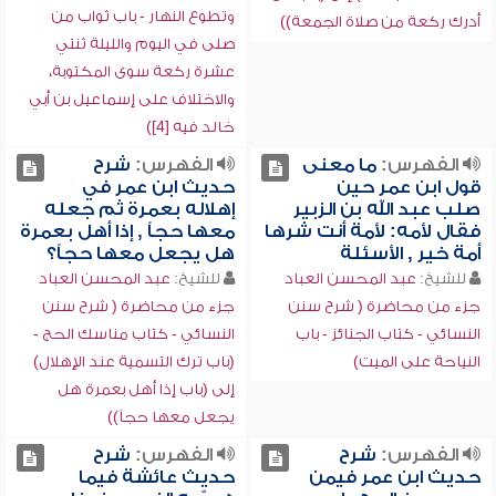
وتطوع النهار - باب ثواب من
أدرك ركعة من صلاة الجمعة))
صلى في اليوم والليلة ثنتي
عشرة ركعة سوى المكتوبة،
والاختلاف على إسماعيل بن أبي
خالد فيه [4])
الفهرس:
ما معنى
الفهرس:
شرح
قول ابن عمر حين
حديث ابن عمر في
صلب عبد الله بن الزبير
إهلاله بعمرة ثم جعله
فقال لأمه: لأمة أنت شرها
معها حجاً , إذا أهل بعمرة
أمة خير , الأسئلة
هل يجعل معها حجاً؟
للشيخ:
عبد المحسن العباد
للشيخ:
عبد المحسن العباد
جزء من محاضرة ( شرح سنن
جزء من محاضرة ( شرح سنن
النسائي - كتاب الجنائز - باب
النسائي - كتاب مناسك الحج -
النياحة على الميت)
(باب ترك التسمية عند الإهلال)
إلى (باب إذا أهل بعمرة هل
يجعل معها حجاً))
الفهرس:
شرح
الفهرس:
شرح
حديث ابن عمر فيمن
حديث عائشة فيما