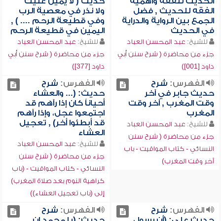
الحديث للفقه وأهمية
حديث ( لا يمين عليك
الفقه للحديث , فضل
ولا نذر في معصية الرب
الجمع بين الرواية والدراية
وفي قطيعة الرحم .... ) ,
في الحديث
اليمين في قطيعة الرحم
للشيخ:
عبد المحسن العباد
للشيخ:
عبد المحسن العباد
جزء من محاضرة ( شرح سنن أبي
جزء من محاضرة ( شرح سنن أبي
داود [001])
داود [377])
الفهرس:
شرح
الفهرس:
شرح
حديث جابر في آخر
حديث: (... والعشاء
وقت المغرب , آخر وقت
أحياناً كان إذا رآهم قد
المغرب
اجتمعوا عجل، وإذا رآهم
قد أبطئوا أخر) , تعجيل
للشيخ:
عبد المحسن العباد
العشاء
جزء من محاضرة ( شرح سنن
للشيخ:
عبد المحسن العباد
النسائي - كتاب المواقيت - باب
جزء من محاضرة ( شرح سنن
آخر وقت المغرب)
النسائي - كتاب المواقيت - (باب
كراهية النوم بعد صلاة المغرب)
إلى (باب تعجيل العشاء))
الفهرس:
شرح
الفهرس:
شرح
حديث علي: (أن رسول
حديث: (يا محمد إن