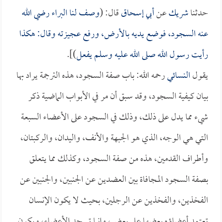
حدثنا
شريك
عن
أبي إسحاق
قال: (
وصف لنا
البراء
رضي الله
عنه السجود، فوضع يديه بالأرض، ورفع عجيزته وقال: هكذا
رأيت رسول الله صلى الله عليه وسلم يفعل
)].
يقول
النسائي
رحمه الله: باب صفة السجود، هذه الترجمة يراد بها
بيان كيفية السجود، وقد سبق أن مر في الأبواب الماضية ذكر
شيء مما يدل على ذلك، وذلك في السجود على الأعضاء السبعة
التي هي الوجه، الذي هو الجبهة والأنف، واليدان، والركبتان،
وأطراف القدمين، هذه من صفة السجود، وكذلك مما يتعلق
بصفة السجود المجافاة بين العضدين عن الجنبين، والجنبين عن
الفخذين، والفخذين عن الرجلين، بحيث لا يكون الإنسان
تعتمد أعضاؤه بعضها على بعض، وإنما تسجد الأعضاء، ويكون