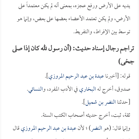
يديه على الأرض ورفع عجزه، بمعنى أنه لم يكن معتمداً على
الأرض، ولم يكن تعتمد الأعضاء بعضها على بعض، وإنما هو
توسط بين الإفراط، والتفريط.
تراجم رجال إسناد حديث: (أن رسول لله كان إذا صلى
جخى)
قوله: [أخبرنا
عبدة بن عبد الرحيم المروزي
].
صدوق، أخرج له
البخاري
في الأدب المفرد، و
النسائي
.
[حدثنا
النضر بن شميل
].
ثقة، ثبت، أخرج حديثه أصحاب الكتب الستة.
وإنما قال: (هو
النضر
) ؛ لأن
عبدة بن عبد الرحيم المروزي
قال