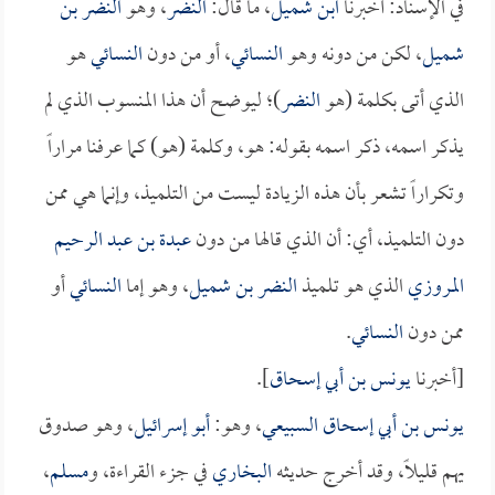
في الإسناد: أخبرنا
ابن شميل
، ما قال:
النضر
، وهو
النضر بن
شميل
، لكن من دونه وهو
النسائي
، أو من دون
النسائي
هو
الذي أتى بكلمة (هو
النضر
)؛ ليوضح أن هذا المنسوب الذي لم
يذكر اسمه، ذكر اسمه بقوله: هو، وكلمة (هو) كما عرفنا مراراً
وتكراراً تشعر بأن هذه الزيادة ليست من التلميذ، وإنما هي ممن
دون التلميذ، أي: أن الذي قالها من دون
عبدة بن عبد الرحيم
المروزي
الذي هو تلميذ
النضر بن شميل
، وهو إما
النسائي
أو
ممن دون
النسائي
.
[أخبرنا
يونس بن أبي إسحاق
].
يونس بن أبي إسحاق السبيعي
، وهو:
أبو إسرائيل
، وهو صدوق
يهم قليلاً، وقد أخرج حديثه
البخاري
في جزء القراءة، و
مسلم
،