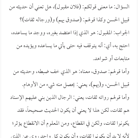
السؤال: ما معنى قولكم: (فلان مقبول)، هل تعني أن حديثه من
قبيل الحسن وكذا قولهم: (صدوق يهم) و(ورجاله ثقات)؟
الجواب: المقبول: هو الذي إذا اعتضد بغيره، ووجد ما يساعده،
احتج به، أي: أنه يتوقف فيه حتى يأتي ما يساعده ويؤيده من
متابعات أو شواهد.
وأما قولهم: صدوق، معناه: هو الذي خف ضبطه، وحديثه من
قبيل الحسن، و(يهم)، يعني: يحصل منه شيء من الأوهام.
وأما قولهم رواته ثقات، يعني: الرجال الذين بني عليهم الإسناد
هم ثقات، لكن هذا لا يعني أن يكون الحديث صحيحاً، فقد
يكونوا ثقات، ولكن في انقطاع، ومن المعلوم أن الانقطاع يؤثر؛
لأنه لا بد أن يكونوا ثقات، وأن يكون كل واحد روى عن الذي