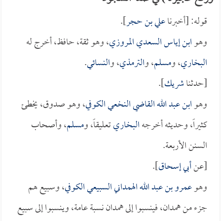
قوله: [أخبرنا
علي بن حجر
].
وهو
ابن إياس السعدي المروزي
، وهو ثقة، حافظ، أخرج له
البخاري
، و
مسلم
، و
الترمذي
، و
النسائي
.
[حدثنا
شريك
].
وهو
ابن عبد الله القاضي النخعي الكوفي
، وهو صدوق، يخطئ
كثيراً، وحديثه أخرجه
البخاري
تعليقاً، و
مسلم
، وأصحاب
السنن الأربعة.
[عن
أبي إسحاق
].
وهو
عمرو بن عبد الله الهمداني السبيعي الكوفي
، وسبيع هم
جزء من همدان، فينسبوا إلى همدان نسبة عامة، وينسبوا إلى سبيع