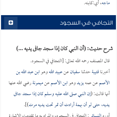
ماجه
، أي:كابنه.
التجافي في السجود
شرح حديث: (أن النبي كان إذا سجد جافى يديه ...)
قال المصنف رحمه الله تعالى: [التجافي في السجود.
أخبرنا
قتيبة
حدثنا
سفيان
عن
عبيد الله
وهو
ابن عبد الله بن
الأصم
عن عمه
يزيد
وهو
ابن الأصم
عن
ميمونة
رضي الله عنها
أنها قالت: (
إن النبي صلى الله عليه وسلم كان إذا سجد جافى
يديه، حتى لو أن بهمة أرادت أن تمر تحت يديه مرت
)].
أورد
النسائي
: التجافي في السجود، والمراد به ما تقدمت الإشارة