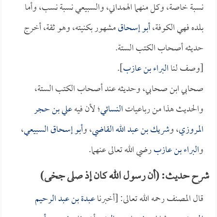
نسبة خاصة، وكل منهما الهمداني، والسبيعي نسبة نسب، وأما
بلده فهي الكوفة،
أبو إسحاق
مشهور بكنيته، وهو ثقة، أخرج
حديثه أصحاب الكتب الستة.
[وصف لنا
البراء بن عازب
].
صحابي ابن صحابي، وحديثه عند أصحاب الكتب الستة،
والحديث هذا من رباعيات
النسائي
؛ لأن فيه
علي بن حجر
المروزي
، و
شريك بن عبد الله القاضي
، و
أبو إسحاق السبيعي
،
و
البراء بن عازب
رضي الله تعالى عنهما.
شرح حديث: (أن رسول الله كان إذ صلى جخى)
قال المصنف رحمه الله تعالى: [أخبرنا
عبدة بن عبد الرحيم