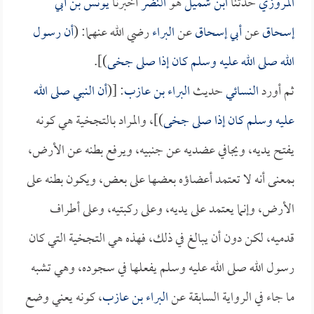
المروزي
حدثنا
ابن شميل
هو
النضر
أخبرنا
يونس بن أبي
إسحاق
عن
أبي إسحاق
عن
البراء
رضي الله عنهما: (
أن رسول
الله صلى الله عليه وسلم كان إذا صلى جخى
)].
ثم أورد
النسائي
حديث
البراء بن عازب
: [(
أن النبي صلى الله
عليه وسلم كان إذا صلى جخى
)]، والمراد بالتجخية هي كونه
يفتح يديه، ويجافي عضديه عن جنبيه، ويرفع بطنه عن الأرض،
بمعنى أنه لا تعتمد أعضاؤه بعضها على بعض، ويكون بطنه على
الأرض، وإنما يعتمد على يديه، وعلى ركبتيه، وعلى أطراف
قدميه، لكن دون أن يبالغ في ذلك، فهذه هي التجخية التي كان
رسول الله صلى الله عليه وسلم يفعلها في سجوده، وهي تشبه
ما جاء في الرواية السابقة عن
البراء بن عازب
، كونه يعني وضع