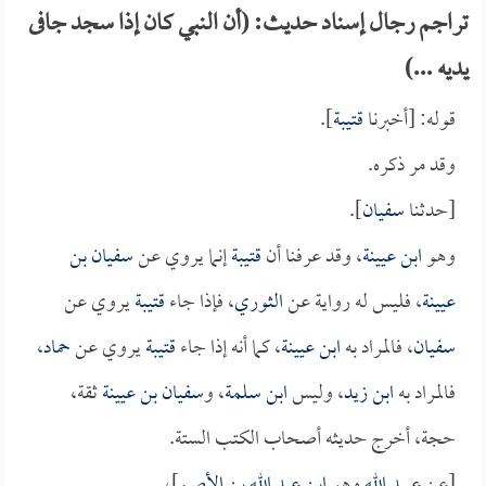
تراجم رجال إسناد حديث: (أن النبي كان إذا سجد جافى
يديه ...)
قوله: [أخبرنا
قتيبة
].
وقد مر ذكره.
[حدثنا
سفيان
].
وهو
ابن عيينة
، وقد عرفنا أن
قتيبة
إنما يروي عن
سفيان بن
عيينة
، فليس له رواية عن
الثوري
، فإذا جاء
قتيبة
يروي عن
سفيان
، فالمراد به
ابن عيينة
، كما أنه إذا جاء
قتيبة
يروي عن
حماد
،
فالمراد به
ابن زيد
، وليس
ابن سلمة
، و
سفيان بن عيينة
ثقة،
حجة، أخرج حديثه أصحاب الكتب الستة.
[عن
عبيد الله
وهو
ابن عبد الله بن الأصم
]،