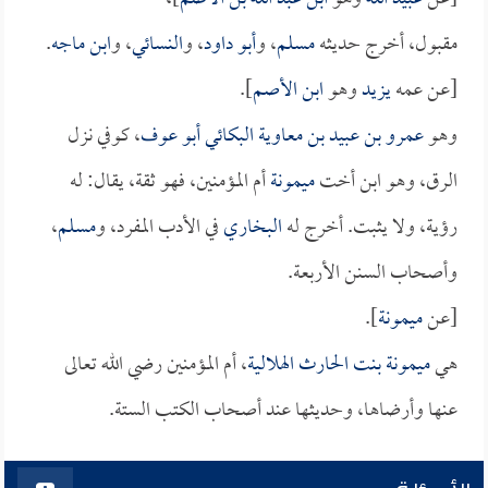
مقبول، أخرج حديثه
مسلم
، و
أبو داود
، و
النسائي
، و
ابن ماجه
.
[عن عمه
يزيد
وهو
ابن الأصم
].
وهو
عمرو بن عبيد بن معاوية البكائي أبو عوف
، كوفي نزل
الرق، وهو ابن أخت
ميمونة
أم المؤمنين، فهو ثقة، يقال: له
رؤية، ولا يثبت. أخرج له
البخاري
في الأدب المفرد، و
مسلم
،
وأصحاب السنن الأربعة.
[عن
ميمونة
].
هي
ميمونة بنت الحارث الهلالية
، أم المؤمنين رضي الله تعالى
عنها وأرضاها، وحديثها عند أصحاب الكتب الستة.