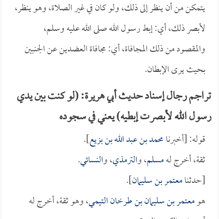
يتمكن من أن ينظر إلى ذلك، ولو كان في غير الصلاة، وهو ينظر،
لأبصر ذلك، أي: إبط رسول الله صلى الله عليه وسلم،
والمقصود من ذلك المجافاة، أي: مجافاة العضدين عن الجنبين
بحيث يرى الإبطان.
تراجم رجال إسناد حديث أبي هريرة: (لو كنت بين يدي
رسول الله لأبصرت إبطيه) يعني في سجوده
قوله: [أخبرنا
محمد بن عبد الله بن بزيع
].
ثقة، أخرج له
مسلم
، و
الترمذي
، و
النسائي
.
[حدثنا
معتمر بن سليمان
].
هو
معتمر بن سليمان بن طرخان التيمي
، وهو ثقة، أخرج له