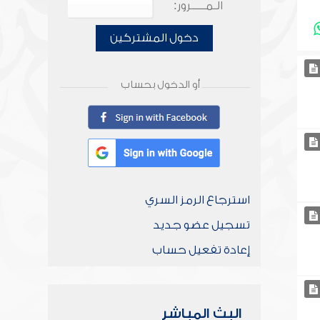
الـمـــــرور:
دخول المشتركين
أو الدخول بحساب
استرجاع الرمز السري
تسجيل عضو جديد
إعادة تفعيل حساب
البث المباشر