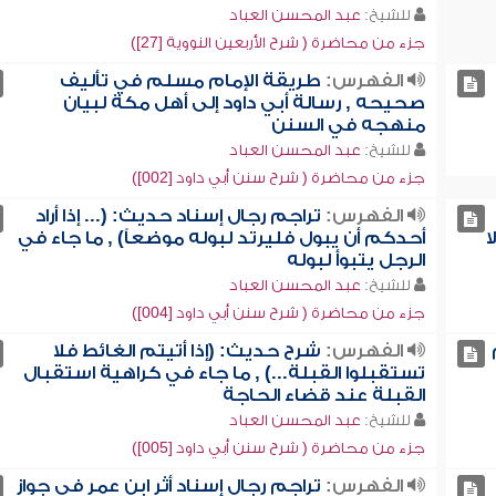
للشيخ:
عبد المحسن العباد
جزء من محاضرة ( شرح الأربعين النووية [27])
الفهرس:
طريقة الإمام مسلم في تأليف
صحيحه , رسالة أبي داود إلى أهل مكة لبيان
منهجه في السنن
للشيخ:
عبد المحسن العباد
جزء من محاضرة ( شرح سنن أبي داود [002])
الفهرس:
تراجم رجال إسناد حديث: (... إذا أراد
ا
أحدكم أن يبول فليرتد لبوله موضعاً) , ما جاء في
الرجل يتبوأ لبوله
للشيخ:
عبد المحسن العباد
جزء من محاضرة ( شرح سنن أبي داود [004])
الفهرس:
شرح حديث: (إذا أتيتم الغائط فلا
تستقبلوا القبلة...) , ما جاء في كراهية استقبال
القبلة عند قضاء الحاجة
للشيخ:
عبد المحسن العباد
جزء من محاضرة ( شرح سنن أبي داود [005])
الفهرس:
تراجم رجال إسناد أثر ابن عمر في جواز