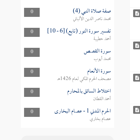
صفة صلاة النبي (4)
0
محمد ناصر الدين الألباني
تفسير سورة النور (تابع) [6 - 10]
0
أحمد حطيبة
سورة القصص
0
محمد أيوب
سورة الأنعام
0
مصحف الحرم المكي لعام 1426هـ
اختلاط السائق بالمحارم
0
أحمد القطان
الحرم المدني 1 - عصام البخارى
0
عصام بخاري