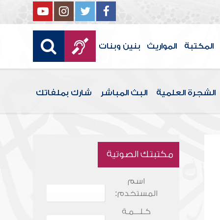
المكتبة
المواريث
بنين وبنات
الشجرة العلمية
البث المباشر
شارك بملفاتك
مكتبتك الصوتية
اسم
المستخدم:
كـلـــمـة