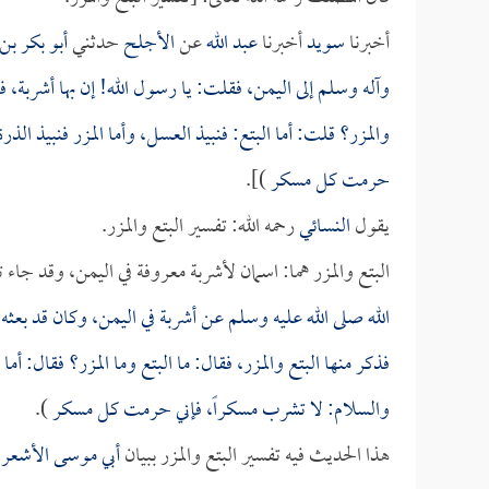
أخبرنا
سويد
أخبرنا
عبد الله
عن
الأجلح
حدثني
أبو بكر بن
وآله وسلم إلى اليمن، فقلت: يا رسول الله! إن بها أشربة، ف
والمزر؟ قلت: أما البتع: فنبيذ العسل، وأما المزر فنبيذ الذ
حرمت كل مسكر
)].
يقول
النسائي
رحمه الله: تفسير البتع والمزر.
البتع والمزر هما: اسمان لأشربة معروفة في اليمن، وقد جاء 
الله صلى الله عليه وسلم عن أشربة في اليمن، وكان قد بعثه إ
فذكر منها البتع والمزر، فقال: ما البتع وما المزر؟ فقال: أما
والسلام: لا تشرب مسكراً، فإني حرمت كل مسكر
).
هذا الحديث فيه تفسير البتع والمزر ببيان
أبي موسى الأشعر