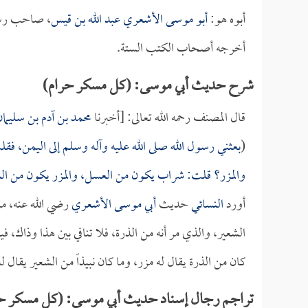
أبوه هو:
أبو موسى الأشعري عبد الله بن قيس
، صاحب رسول
أخرجه أصحاب الكتب الستة.
شرح حديث أبي موسى: (كل مسكر حرام)
قال المصنف رحمه الله تعالى: [أخبرنا
محمد بن آدم بن سليمان
(
بعثني رسول الله صلى الله عليه وآله وسلم إلى اليمن، فقلت: 
والمزر؟ قلت: شراب يكون من العسل، والمزر يكون من ال
أورد
النسائي
حديث
أبي موسى الأشعري
رضي الله عنه، من
الشعير، والذي مر أنه من الذرة، فلا تنافي بين هذا وذاك، فيح
كان من الذرة يقال له مزر، وما كان نبيذاً من الشعير يقال له
تراجم رجال إسناد حديث أبي موسى: (كل مسكر ح