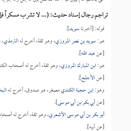
تراجم رجال إسناد حديث: (... لا تشرب مسكراً 
قوله: [أخبرنا
سويد
].
هو:
سويد بن نصر المروزي
، وهو ثقة، أخرج له
الترمذي
، 
[عن
عبد الله
].
هو:
ابن المبارك المروزي
، وهو ثقة، أخرج له أصحاب الكت
[عن
الأجلح
].
وهو:
ابن حجية الكندي
مصغر، هو صدوق، أخرج له
الب
[عن
أبي بكر بن أبي موسى
].
أبو بكر بن أبي موسى الأشعري
، وهو ثقة، أخرج له أصحاب
[عن أبيه].