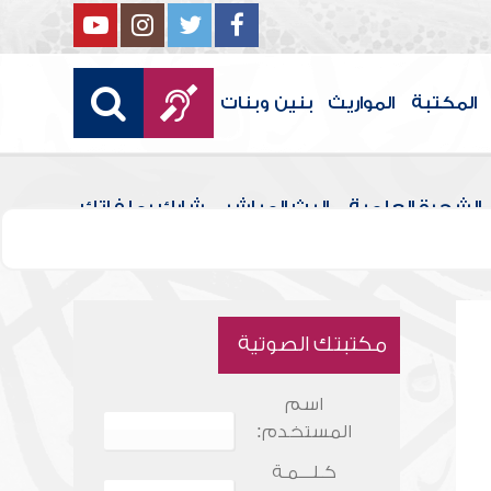
المكتبة
المواريث
بنين وبنات
الشجرة العلمية
البث المباشر
شارك بملفاتك
مكتبتك الصوتية
اسم
المستخدم:
كـلـــمـة