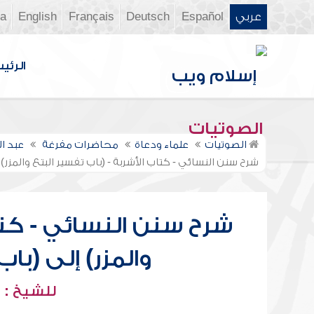
عربي
Español
Deutsch
Français
English
ia
الرئي
الصوتيات
الصوتيات
علماء ودعاة
محاضرات مفرغة
عبد ا
شرح سنن النسائي - كتاب الأشربة - (باب تفسير البتع والمزر) 
شرح سنن النسائي - كتاب
والمزر) إلى (با
للشيخ : 