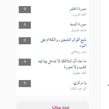
سورة الحشر
0
أحمد الديب
سورة المسد
0
ماجد فاروق
تابع أقوال التابعين , والكلام على
0
النوء
ياسر برهامي
ما جاء أن الملائكة لا تدخل بيتا فيه
0
كلب ولا صورة
أحمد حطيبة
يا مركزي
0
أبو عبد الملك
عدد مرات