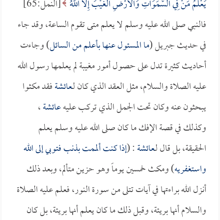
يَعْلَمُ مَنْ فِي السَّمَوَاتِ وَالأَرْضِ الْغَيْبَ إِلاَّ اللَّهُ
[النمل:65]
فالنبي صلى الله عليه وسلم لا يعلم متى تقوم الساعة، وقد جاء
في حديث جبريل (
ما المسئول عنها بأعلم من السائل
) وجاءت
أحاديث كثيرة تدل على حصول أمور مغيبة لم يعلمها رسول الله
عليه الصلاة والسلام، مثل العقد الذي كان لـ
عائشة
فقد مكثوا
يبحثون عنه وكان تحت الجمل الذي تركب عليه
عائشة
،
وكذلك في قصة الإفك ما كان صلى الله عليه وسلم يعلم
الحقيقة، بل قال لـ
عائشة
: (
إذا كنت ألممت بذنب فتوبي إلى الله
واستغفريه
) ومكث خمسين يوماً وهو حزين متألم، وبعد ذلك
أنزل الله براءتها في آيات تتلى من سورة النور، فعلم عليه الصلاة
والسلام أنها بريئة، وقبل ذلك ما كان يعلم أنها بريئة، بل كان