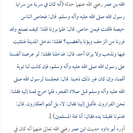
الله بن عمر
رضي الله عنهما حدثه (
أنه كان في سرية من سرايا
رسول الله صلى الله عليه وآله وسلم. قال: فحاص الناس
حيصة فكنت فيمن حاص. قال: فلما برزنا قلنا: كيف نصنع وقد
فررنا من الزحف وبؤنا بالغضب؟ فقلنا: ندخل المدينة فنتثبت
فيها ونذهب ولا يرانا أحد. قال: فدخلنا فقلنا: لو عرضنا أنفسنا
على رسول الله صلى الله عليه وآله وسلم، فإن كانت لنا توبة
أقمنا، وإن كان غير ذلك ذهبنا. قال: فجلسنا لرسول الله صلى
الله عليه وآله وسلم قبل صلاة الفجر، فلما خرج قمنا إليه فقلنا:
نحن الفرارون. فأقبل إلينا فقال: لا، بل أنتم العكارون. قال:
فدنونا فقبلنا يده فقال: أنا فئة المسلمين
) ].
أورد
أبو داود
حديث
ابن عمر
رضي الله تعالى عنهما أنه كان في