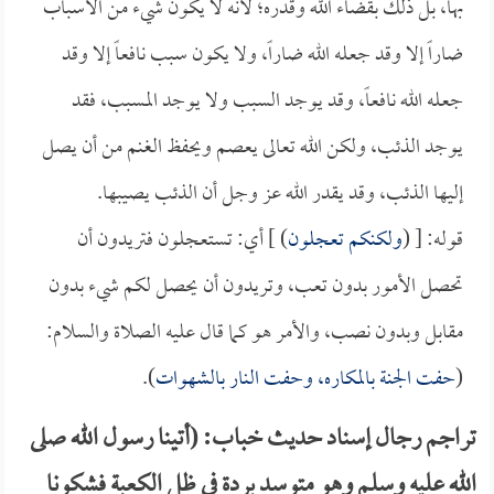
بها، بل ذلك بقضاء الله وقدره؛ لأنه لا يكون شيء من الأسباب
ضاراً إلا وقد جعله الله ضاراً، ولا يكون سبب نافعاً إلا وقد
جعله الله نافعاً، وقد يوجد السبب ولا يوجد المسبب، فقد
يوجد الذئب، ولكن الله تعالى يعصم ويحفظ الغنم من أن يصل
إليها الذئب، وقد يقدر الله عز وجل أن الذئب يصيبها.
قوله: [ (
ولكنكم تعجلون
) ] أي: تستعجلون فتريدون أن
تحصل الأمور بدون تعب، وتريدون أن يحصل لكم شيء بدون
مقابل وبدون نصب، والأمر هو كما قال عليه الصلاة والسلام:
(
حفت الجنة بالمكاره، وحفت النار بالشهوات
).
تراجم رجال إسناد حديث خباب: (أتينا رسول الله صلى
الله عليه وسلم وهو متوسد بردة في ظل الكعبة فشكونا