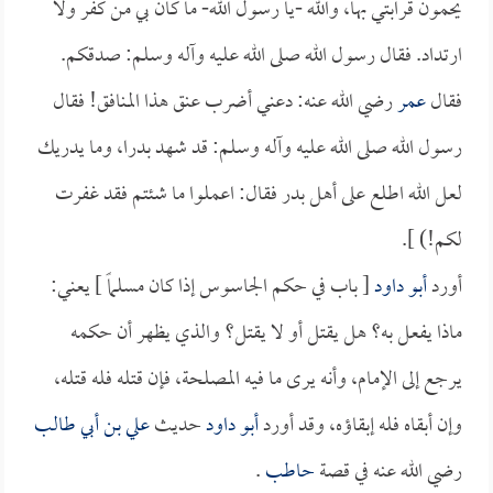
يحمون قرابتي بها، والله -يا رسول الله- ما كان بي من كفر ولا
ارتداد. فقال رسول الله صلى الله عليه وآله وسلم: صدقكم.
فقال
عمر
رضي الله عنه: دعني أضرب عنق هذا المنافق! فقال
رسول الله صلى الله عليه وآله وسلم: قد شهد بدرا، وما يدريك
لعل الله اطلع على أهل بدر فقال: اعملوا ما شئتم فقد غفرت
لكم!) ].
أورد
أبو داود
[ باب في حكم الجاسوس إذا كان مسلماً ] يعني:
ماذا يفعل به؟ هل يقتل أو لا يقتل؟ والذي يظهر أن حكمه
يرجع إلى الإمام، وأنه يرى ما فيه المصلحة، فإن قتله فله قتله،
وإن أبقاه فله إبقاؤه، وقد أورد
أبو داود
حديث
علي بن أبي طالب
رضي الله عنه في قصة
حاطب
.