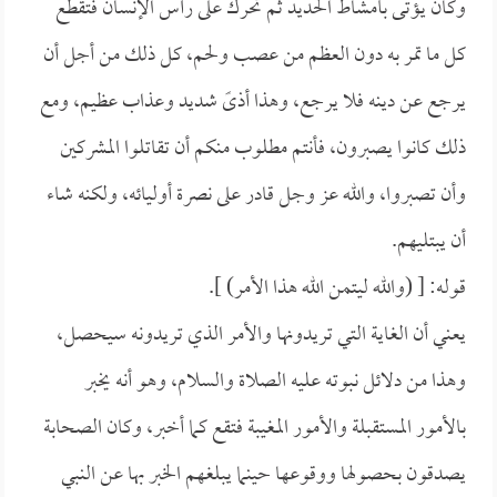
وكان يؤتى بأمشاط الحديد ثم تحرك على رأس الإنسان فتقطع
كل ما تمر به دون العظم من عصب ولحم، كل ذلك من أجل أن
يرجع عن دينه فلا يرجع، وهذا أذىً شديد وعذاب عظيم، ومع
ذلك كانوا يصبرون، فأنتم مطلوب منكم أن تقاتلوا المشركين
وأن تصبروا، والله عز وجل قادر على نصرة أوليائه، ولكنه شاء
أن يبتليهم.
قوله: [ (والله ليتمن الله هذا الأمر) ].
يعني أن الغاية التي تريدونها والأمر الذي تريدونه سيحصل،
وهذا من دلائل نبوته عليه الصلاة والسلام، وهو أنه يخبر
بالأمور المستقبلة والأمور المغيبة فتقع كما أخبر، وكان الصحابة
يصدقون بحصولها ووقوعها حينما يبلغهم الخبر بها عن النبي