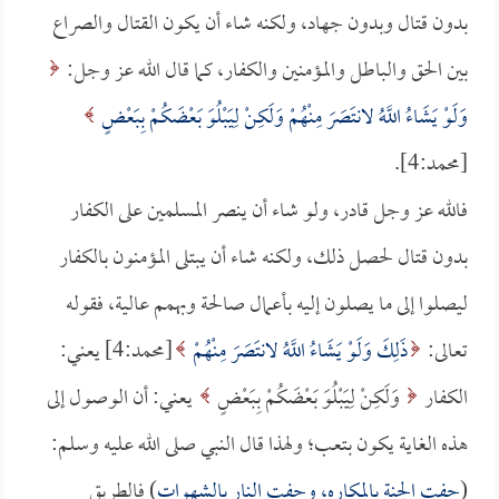
بدون قتال وبدون جهاد، ولكنه شاء أن يكون القتال والصراع
بين الحق والباطل والمؤمنين والكفار، كما قال الله عز وجل:
وَلَوْ يَشَاءُ اللَّهُ لانتَصَرَ مِنْهُمْ وَلَكِنْ لِيَبْلُوَ بَعْضَكُمْ بِبَعْضٍ
[محمد:4].
فالله عز وجل قادر، ولو شاء أن ينصر المسلمين على الكفار
بدون قتال لحصل ذلك، ولكنه شاء أن يبتلى المؤمنون بالكفار
ليصلوا إلى ما يصلون إليه بأعمال صالحة وبهمم عالية، فقوله
تعالى:
ذَلِكَ وَلَوْ يَشَاءُ اللَّهُ لانتَصَرَ مِنْهُمْ
[محمد:4] يعني:
الكفار
وَلَكِنْ لِيَبْلُوَ بَعْضَكُمْ بِبَعْضٍ
يعني: أن الوصول إلى
هذه الغاية يكون بتعب؛ ولهذا قال النبي صلى الله عليه وسلم:
(
حفت الجنة بالمكاره، وحفت النار بالشهوات
) فالطريق