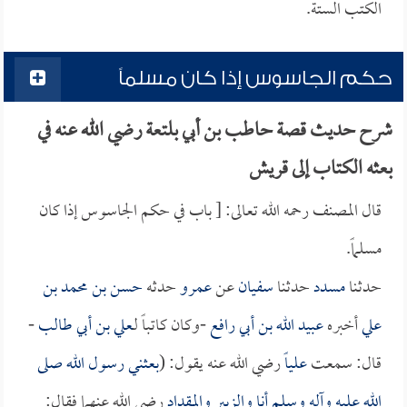
الكتب الستة.
حكم الجاسوس إذا كان مسلماً
شرح حديث قصة حاطب بن أبي بلتعة رضي الله عنه في
بعثه الكتاب إلى قريش
قال المصنف رحمه الله تعالى: [ باب في حكم الجاسوس إذا كان
مسلماً.
حدثنا
مسدد
حدثنا
سفيان
عن
عمرو
حدثه
حسن بن محمد بن
علي
أخبره
عبيد الله بن أبي رافع
-وكان كاتباً لـ
علي بن أبي طالب
-
قال: سمعت
علياً
رضي الله عنه يقول: (
بعثني رسول الله صلى
الله عليه وآله وسلم أنا و
الزبير
و
المقداد
رضي الله عنهما فقال: