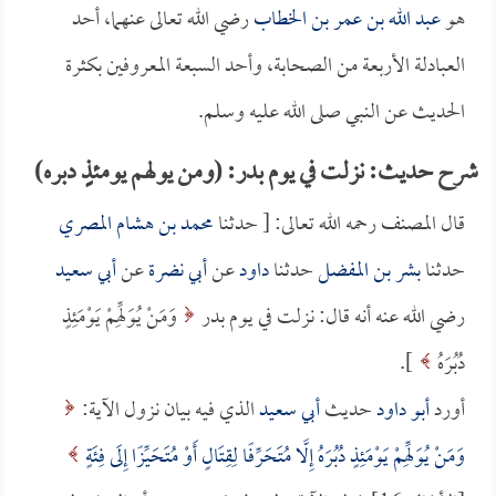
هو
عبد الله بن عمر بن الخطاب
رضي الله تعالى عنهما، أحد
العبادلة الأربعة من الصحابة، وأحد السبعة المعروفين بكثرة
الحديث عن النبي صلى الله عليه وسلم.
شرح حديث: نزلت في يوم بدر: (ومن يولهم يومئذٍ دبره)
قال المصنف رحمه الله تعالى: [ حدثنا
محمد بن هشام المصري
حدثنا
بشر بن المفضل
حدثنا
داود
عن
أبي نضرة
عن
أبي سعيد
رضي الله عنه أنه قال: نزلت في يوم بدر
وَمَنْ يُوَلِّهِمْ يَوْمَئِذٍ
دُبُرَهُ
].
أورد
أبو داود
حديث
أبي سعيد
الذي فيه بيان نزول الآية:
وَمَنْ يُوَلِّهِمْ يَوْمَئِذٍ دُبُرَهُ إِلَّا مُتَحَرِّفًا لِقِتَالٍ أَوْ مُتَحَيِّزًا إِلَى فِئَةٍ