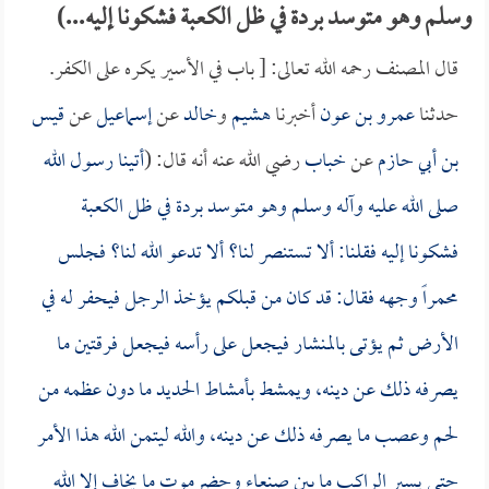
وسلم وهو متوسد بردة في ظل الكعبة فشكونا إليه...)
قال المصنف رحمه الله تعالى: [ باب في الأسير يكره على الكفر.
حدثنا
عمرو بن عون
أخبرنا
هشيم
و
خالد
عن
إسماعيل
عن
قيس
بن أبي حازم
عن
خباب
رضي الله عنه أنه قال: (
أتينا رسول الله
صلى الله عليه وآله وسلم وهو متوسد بردة في ظل الكعبة
فشكونا إليه فقلنا: ألا تستنصر لنا؟ ألا تدعو الله لنا؟ فجلس
محمراً وجهه فقال: قد كان من قبلكم يؤخذ الرجل فيحفر له في
الأرض ثم يؤتى بالمنشار فيجعل على رأسه فيجعل فرقتين ما
يصرفه ذلك عن دينه، ويمشط بأمشاط الحديد ما دون عظمه من
لحم وعصب ما يصرفه ذلك عن دينه، والله ليتمن الله هذا الأمر
حتى يسير الراكب ما بين صنعاء وحضرموت ما يخاف إلا الله