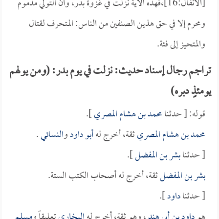
[الأنفال:16]،فهذه الآية نزلت في غزوة بدر، وأن التولي مذموم
ومحرم إلا في حق هذين الصنفين من الناس: المتحرف لقتال
والمتحيز إلى فئة.
تراجم رجال إسناد حديث: نزلت في يوم بدر: (ومن يولهم
يومئذٍ دبره)
قوله: [ حدثنا
محمد بن هشام المصري
].
محمد بن هشام المصري
ثقة، أخرج له
أبو داود
و
النسائي
.
[ حدثنا
بشر بن المفضل
].
بشر بن المفضل
ثقة، أخرج له أصحاب الكتب الستة.
[ حدثنا
داود
].
هو
داود بن أبي هند
، وهو ثقة، أخرج له
البخاري
تعليقاً و
مسلم