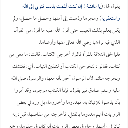
يقول لها: (
يا
عائشة
! إن كنت ألممت بذنب فتوبي إلى الله
واستغفريه
) وهجرها وذهبت إلى أهلها وحصل ما حصل، ولم
يكن يعلم بذلك الغيب حتى أنزل الله عليه ما أنزل من القرآن
الذي فيه براءتها رضي الله تعالى عنها وأرضاها.
فلما لحق الثلاثة بالمرأة قالوا: أخرجي الكتاب. قالت: ما معي من
كتاب. فقالوا: لتخرجن الكتاب أو لنلقين الثياب. أي: نفتشك
ونخرجه منك. لأن الرسول أخبر بأنه معها، والرسول صلى الله
عليه وسلم صادق فيما يقول، فإذاً الكتاب موجود، وقد أمروا
بأن يذهبوا للإتيان به، فهددوها وأخبروها، بل ورد في بعض
الروايات أنهم هددوها بالقتل، فأخرجته من عقاصها، قيل: إنه
كان في رأسها. وجاء في بعض الروايات أنه كان في حقوها، وجمع