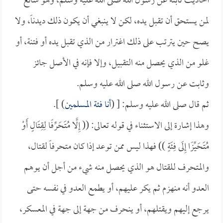
أحاديث ثابتة عن رسول الله صلى الله عليه وسلم، وهو سائغ
لمن يستحق أن تقبل يده، لكن لا ينبغي أن يكون ذلك ديدناً، ولا
يصح حين يترتب على ذلك اغترار من الذي تقبل يده أو فتنة، أو
غلو من الذي يحصل منه التقبيل، وإلا فإنه في الأصل جائز
وثابت عن رسول الله صلى الله عليه وسلم.
ثم قال صلى الله عليه وسلم: [ (
أنا فئة المسلمين
) ].
وهذا إشارة إلى الاستثناء في قوله تعالى: (( إِلَّا مُتَحَرِّفًا لِقِتَالٍ أَوْ
مُتَحَيِّزًا إِلَى فِئَةٍ )) فهذا ليس ممن توعد إذا كان متحرفاً لقتال،
والمتحرف للقتال هو الذي يحصل منه شيء من أجل أن يوهم
العدو أنه منهزم ثم يكر عليهم، أو يطمع العدو في نفسه حتى
يرجع إليهم ويقتلهم، أو ينحرف من جهة إلى جهة في المعسكر،