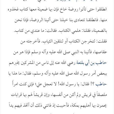
انطلقوا حتى تأتوا روضة خاخ فإن بها ضعينة معها كتاب فخذوه
منها. فانطلقنا تتعادى بنا خيلنا حتى أتينا الروضة، فإذا نحن
بالضعينة، فقلنا: هلمي الكتاب. فقالت: ما عندي من كتاب.
فقلت: لتخرجن الكتاب أو لنلقين الثياب. فأخرجته من
عقاصها، فأتينا به النبي صلى الله عليه وآله وسلم فإذا هو من
حاطب بن أبي بلتعة
رضي الله عنه إلى ناس من المشركين يخبرهم
ببعض أمر رسول الله صلى الله عليه وآله وسلم، فقال: ما هذا يا
حاطب
؟! فقال: يا رسول الله! لا تعجل علي؛ فإني كنت امرأً
ملصقاً في قريش ولم أكن من أنفسها، وإن قريشاً لهم بها قرابات
يحمون بها أهليهم بمكة، فأحببت إذ فاتني ذلك أن أتخذ فيهم يداً