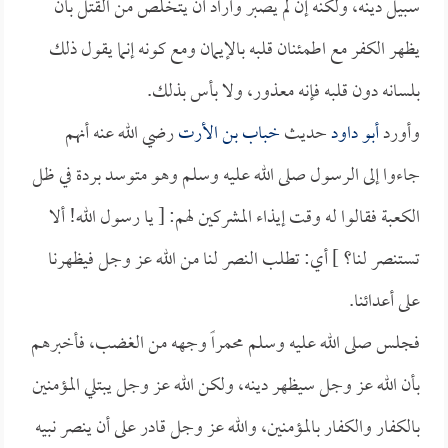
سبيل دينه، ولكنه إن لم يصبر وأراد أن يتخلص من القتل بأن
يظهر الكفر مع اطمئنان قلبه بالإيمان ومع كونه إنما يقول ذلك
بلسانه دون قلبه فإنه معذور، ولا بأس بذلك.
وأورد
أبو داود
حديث
خباب بن الأرت
رضي الله عنه أنهم
جاءوا إلى الرسول صلى الله عليه وسلم وهو متوسد بردة في ظل
الكعبة فقالوا له وقت إيذاء المشركين لهم: [ يا رسول الله! ألا
تستنصر لنا؟ ] أي: تطلب النصر لنا من الله عز وجل فيظهرنا
على أعدائنا.
فجلس صلى الله عليه وسلم محمراً وجهه من الغضب، فأخبرهم
بأن الله عز وجل سيظهر دينه، ولكن الله عز وجل يبتلي المؤمنين
بالكفار والكفار بالمؤمنين، والله عز وجل قادر على أن ينصر نبيه