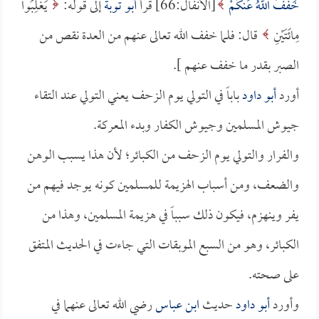
خَفَّفَ اللَّهُ عَنكُمْ
[الأنفال:66] قرأ
أبو توبة
إلى قوله:
يَغْلِبُوا
مِائَتَيْنِ
قال: فلما خفف الله تعالى عنهم من العدة نقص من
الصبر بقدر ما خفف عنهم ].
أورد
أبو داود
باباً في التولي يوم الزحف يعني التولي عند التقاء
جيوش المسلمين وجيوش الكفار وبدء المعركة.
والفرار والتولي يوم الزحف من الكبائر؛ لأن هذا يسبب الوهن
والضعف، ومن أسباب الهزيمة للمسلمين كونه يوجد فيهم من
يفر وينهزم، فيكون ذلك سبباً في هزيمة المسلمين، وهذا من
الكبائر، وهو من السبع الموبقات التي جاءت في الحديث المتفق
على صحته.
وأورد
أبو داود
حديث
ابن عباس
رضي الله تعالى عنهما في