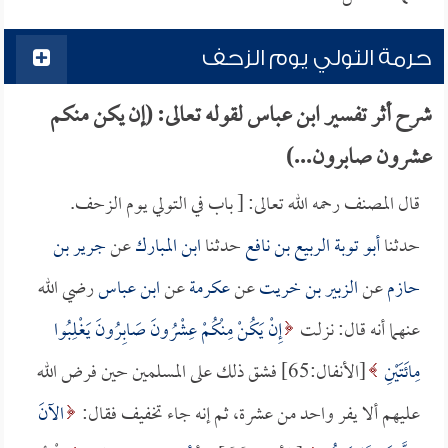
حرمة التولي يوم الزحف
شرح أثر تفسير ابن عباس لقوله تعالى: (إن يكن منكم
عشرون صابرون...)
قال المصنف رحمه الله تعالى: [ باب في التولي يوم الزحف.
حدثنا
أبو توبة الربيع بن نافع
حدثنا
ابن المبارك
عن
جرير بن
حازم
عن
الزبير بن خريت
عن
عكرمة
عن
ابن عباس
رضي الله
عنهما أنه قال: نزلت
إِنْ يَكُنْ مِنْكُمْ عِشْرُونَ صَابِرُونَ يَغْلِبُوا
مِائَتَيْنِ
[الأنفال:65] فشق ذلك على المسلمين حين فرض الله
عليهم ألا يفر واحد من عشرة، ثم إنه جاء تخفيف فقال:
الآنَ