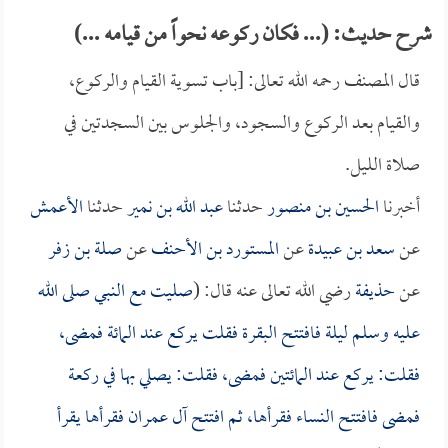
شرح حديث: (... فكان ركوعه نحواً من قيامه ...)
قال المصنف رحمه الله تعالى: [باب تسوية القيام والركوع،
والقيام بعد الركوع والسجود، والجلوس بين السجدتين في
صلاة الليل.
أخبرنا
الحسين بن منصور
حدثنا
عبد الله بن نمير
حدثنا
الأعمش
عن
سعد بن عبيدة
عن
المستورد بن الأحنف
عن
صلة بن زفر
عن
حذيفة
رضي الله تعالى عنه قال: (
صليت مع النبي صلى الله
عليه وسلم ليلة فافتتح البقرة فقلت يركع عند المائة فمضى،
فقلت: يركع عند المائتين فمضى، فقلت: يصلي بها في ركعة
فمضى فافتتح النساء فقرأها، ثم افتتح آل عمران فقرأها يقرأ