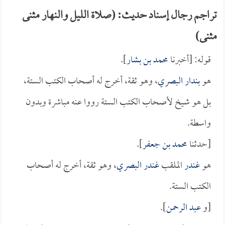
تراجم رجال إسناد حديث: (صلاة الليل والنهار مثنى
مثنى)
قوله: [أخبرنا
محمد بن بشار
].
هو
بندار البصري
، وهو ثقة، أخرج له أصحاب الكتب الستة،
بل هو شيخ لأصحاب الكتب الستة رووا عنه مباشرة وبدون
واسطة.
[حدثنا
محمد بن جعفر
].
هو
غندر
الملقب
غندر البصري
، وهو ثقة، أخرج له أصحاب
الكتب الستة.
[و
عبد الرحمن
].