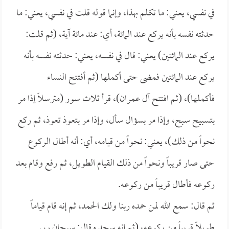
في نفسي، يعني: ما تكلم بهذا، وإنما قوله قلت في نفسي، يعني: ما
حدثته نفسه بأنه يركع عند المائة، أي: عند مائة آية، (ثم قلت:
يركع عند المائتين) يعني: قال في نفسه، يعني: حدثته نفسه بأنه
يركع عند المائتين فمضى حتى أكملها (ثم أفتتح النساء
فأكملها)، (ثم افتتح آل عمران)، قرأ ثلاث سور (مترسلاً إذا مر
بتسبيح سبح، وإذا مر بسؤال سأل، وإذا مر بتعوذ تعوذ، ثم ركع
نحواً من ذلك)، يعني: نحواً من قيامه، أي: أنه أطال الركوع
حتى صار قريباً ونحواً من ذلك القيام الطويل، ثم رفع وقام بعد
ركوعه فأطال قريباً من ركوعه.
ثم قال: سمع الله لمن حمده ربنا ولك الحمد، ثم إنه قام قياماً
طويلاً قريباً من ركوعه، (ثم إنه سجد وقال: سبحان ربي