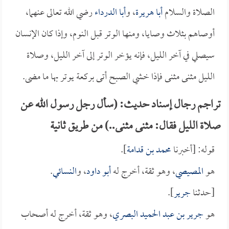
الصلاة والسلام
أبا هريرة
، و
أبا الدرداء
رضي الله تعالى عنهما،
أوصاهم بثلاث وصايا، ومنها الوتر قبل النوم، وإذا كان الإنسان
سيصلي في آخر الليل، فإنه يؤخر الوتر إلى آخر الليل، وصلاة
الليل مثنى مثنى فإذا خشي الصبح أتى بركعة يوتر بها ما مضى.
تراجم رجال إسناد حديث: (سأل رجل رسول الله عن
صلاة الليل فقال: مثنى مثنى..) من طريق ثانية
قوله: [أخبرنا
محمد بن قدامة
].
هو
المصيصي
، وهو ثقة، أخرج له
أبو داود
، و
النسائي
.
[حدثنا
جرير
].
هو
جرير بن عبد الحميد البصري
، وهو ثقة، أخرج له أصحاب