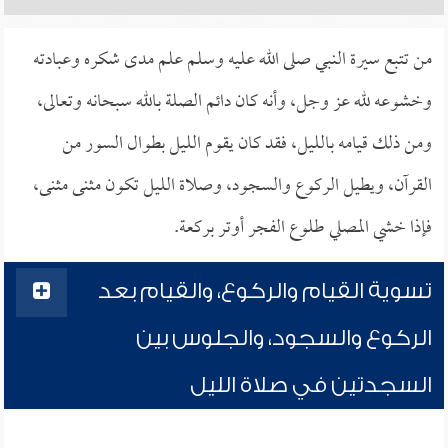
من تتبع سيرة النبي صلى الله عليه وسلم علم مدى شكره وعبادته
وخشوعه لله عز وجل، وأنه كان دائم الصلة بالله سبحانه وتعالى،
ومن ذلك قيامه بالليل، فقد كان يقوم الليل بطوال السور من
القرآن، ويطيل الركوع والسجود، وصلاة الليل تكون مثنى مثنى،
فإذا خشي المصلي طلوع الفجر أوتر بركعة.
تسوية القيام والركوع، والقيام بعد
الركوع والسجود، والجلوس بين
السجدتين في صلاة الليل