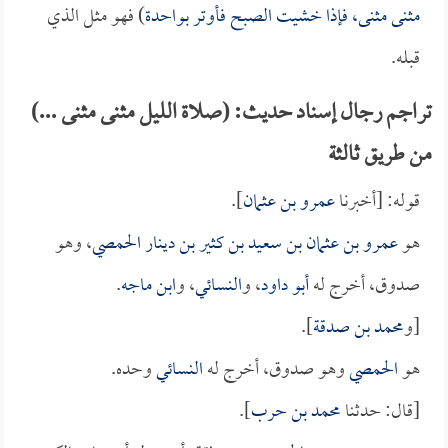
مثنى مثنى، فإذا خشيت الصبح فأوتر بواحدة
) فهو مثل الذي
قبله.
تراجم رجال إسناد حديث: (صلاة الليل مثنى مثنى ...)
من طريق ثالثة
قوله: [أخبرنا
عمرو بن عثمان
].
هو
عمرو بن عثمان بن سعيد بن كثير بن دينار الحمصي
، وهو
صدوق، أخرج له
أبو داود
، و
النسائي
، و
ابن ماجه
.
[و
محمد بن صدقة
].
هو
الحمصي
وهو صدوق، أخرج له
النسائي
وحده.
[قال: حدثنا
محمد بن حرب
].