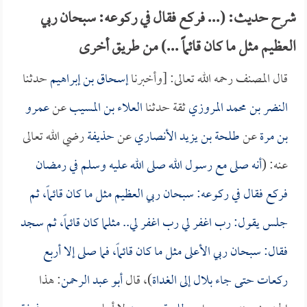
شرح حديث: (... فركع فقال في ركوعه: سبحان ربي
العظيم مثل ما كان قائماً ...) من طريق أخرى
قال المصنف رحمه الله تعالى: [وأخبرنا
إسحاق بن إبراهيم
حدثنا
النضر بن محمد المروزي
ثقة حدثنا
العلاء بن المسيب
عن
عمرو
بن مرة
عن
طلحة بن يزيد الأنصاري
عن
حذيفة
رضي الله تعالى
عنه: (
أنه صلى مع رسول الله صلى الله عليه وسلم في رمضان
فركع فقال في ركوعه: سبحان ربي العظيم مثل ما كان قائماً، ثم
جلس يقول: رب اغفر لي رب اغفر لي.. مثلما كان قائماً، ثم سجد
فقال: سبحان ربي الأعلى مثل ما كان قائماً، فما صلى إلا أربع
ركعات حتى جاء
بلال
إلى الغداة
)، قال
أبو عبد الرحمن
: هذا