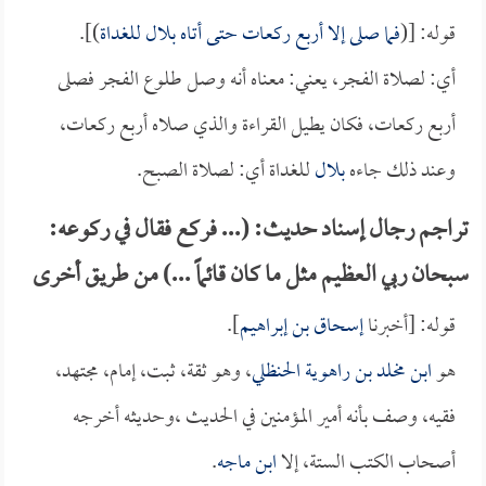
قوله: [(
فما صلى إلا أربع ركعات حتى أتاه
بلال
للغداة
)].
أي: لصلاة الفجر، يعني: معناه أنه وصل طلوع الفجر فصلى
أربع ركعات، فكان يطيل القراءة والذي صلاه أربع ركعات،
وعند ذلك جاءه
بلال
للغداة أي: لصلاة الصبح.
تراجم رجال إسناد حديث: (... فركع فقال في ركوعه:
سبحان ربي العظيم مثل ما كان قائماً ...) من طريق أخرى
قوله: [أخبرنا
إسحاق بن إبراهيم
].
هو
ابن مخلد بن راهوية الحنظلي
، وهو ثقة، ثبت، إمام، مجتهد،
فقيه، وصف بأنه أمير المؤمنين في الحديث ،وحديثه أخرجه
أصحاب الكتب الستة، إلا
ابن ماجه
.