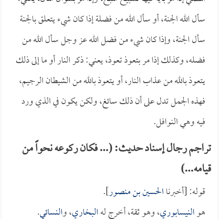
سأل الله الجنة، أو سأل الله من فضلة إذا كان شيء يتعلق بالجنة
سأل الجنة، وإذا كان شيء من فضل الله عز وجل سأل الله من
فضله، وكذلك إذا مر بتعوذ تعوذ، يعني: ذكر النار أو ما إلى ذلك
يتعوذ بالله من عذاب النار، أو يتعوذ بالله من الشيطان الرجيم،
فهذه الجمل تدل على أن ذلك سائغ، ولكن يكون في الذي ورد
فيه وهي النوافل.
تراجم رجال إسناد حديث: (... فكان ركوعه نحواً من
قيامه...)
قوله: [أخبرنا
الحسين بن منصور
].
هو
النيسابوري
، وهو ثقة، أخرج له
البخاري
، و
النسائي
.