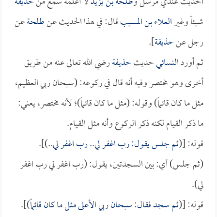
الحديث عندي مرسل و
طلحة بن يزيد
لا أعلمه سمع من
حذيفة
شيئاً وغير
العلاء بن المسيب
قال: في هذا الحديث عن
طلحة
عن
رجل عن
حذيفة
].
ثم أورد
النسائي
حديث
حذيفة
رضي الله تعالى عنه من طريق
أخرى وهو مختصر وفيه أنه قال في ركوعه: (سبحان ربي العظيم،
مثل ما كان قائماً) وقوله: (مثل ما كان قائماً)؛ لأنه مختصر، يعني:
ما ذكر القيام لكنه ذكر الركوع وأنه مثل القيام.
قوله: [(
ثم جلس يقول: رب اغفر لي.. رب اغفر لي..
)].
(ثم جلس) أي: بين السجدتين، يقول: (رب اغفر لي رب اغفر
لي).
قوله: [(
ثم سجد فقال: سبحان ربي الأعلى مثل ما كان قائماً
)].