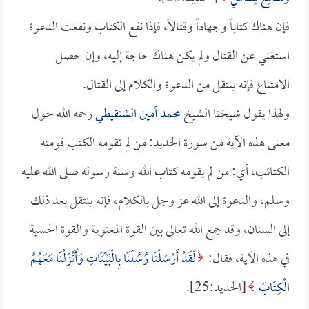
فإن هناك كتاباً وجهاداً وقتالاً، فإذا نفع الكتاب ونفعت الدعوة
استغني عن القتال ولم يكن هناك حاجة إليه، وإن حصل
الامتناع فإنه ينتقل من الدعوة والكلام إلى القتال.
ولهذا يقول شيخنا الشيخ
محمد أمين الشنقيطي
رحمه الله حول
معنى هذه الآية من سورة الحديد: من لم تقومه الكتب قومته
الكتائب، أي: من لم يقومه كتاب الله وسنة رسوله صلى الله عليه
وسلم، والدعوة إلى الله عز وجل بالكلام، فإنه ينتقل بعد ذلك
إلى السنان، وقد جمع الله تعالى بين القوة المعنوية والقوة الحسية
في هذه الآية، فقال:
لَقَدْ أَرْسَلْنَا رُسُلَنَا بِالْبَيِّنَاتِ وَأَنْزَلْنَا مَعَهُمُ
الْكِتَابَ
[الحديد:25].