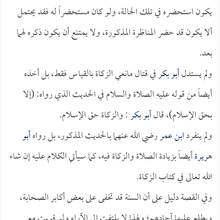
يكون استحضره في تلك الحالة، ولو كان مستحضراً له فقد يحتمل
ألا يكون قد حضر المناظرة المذكورة، ولا يمتنع أن يكون ذكره لهما
بعد.
ولم يستدل
أبو بكر
في قتال مانعي الزكاة بالقياس فقط، بل أخذه
أيضاً من قوله عليه الصلاة والسلام في الحديث الذي رواه: (إلا
بحق الإسلام)، قال
أبو بكر
: والزكاة حق الإسلام.
ولم ينفرد
ابن عمر
رضي الله عنهما بالحديث المذكور، بل رواه
أبو
هريرة
أيضاً بزيادة الصلاة والزكاة فيه، كما سيأتي الكلام عليه إن شاء
الله تعالى في كتاب الزكاة.
وفي القصة دليل على أن السنة قد تخفى على بعض أكابر الصحابة،
ويطلع عليها آحادهم؛ ولهذا لا يلتفت إلى الآراء ولو قويت مع