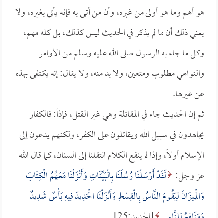
هو أهم وما هو أولى من غيره، وأن من أتى به فإنه يأتي بغيره، ولا
يعني ذلك أن ما لم يذكر في الحديث ليس كذلك، بل كله مهم،
وكل ما جاء به الرسول صلى الله عليه وسلم من الأوامر
والنواهي مطلوب ومتعين، ولا بد منه، ولا يقال: إنه يكتفى بهذه
عن غيرها.
ثم إن الحديث جاء في المقاتلة وهي غير القتل، فإذاً: فالكفار
يجاهدون في سبيل الله ويقاتلون على الكفر، ولكنهم يدعون إلى
الإسلام أولاً، وإذا لم ينفع الكلام انتقلنا إلى السنان، كما قال الله
عز وجل:
لَقَدْ أَرْسَلْنَا رُسُلَنَا بِالْبَيِّنَاتِ وَأَنْزَلْنَا مَعَهُمُ الْكِتَابَ
وَالْمِيزَانَ لِيَقُومَ النَّاسُ بِالْقِسْطِ وَأَنْزَلْنَا الْحَدِيدَ فِيهِ بَأْسٌ شَدِيدٌ
وَمَنَافِعُ لِلنَّاسِ
[الحديد:25].