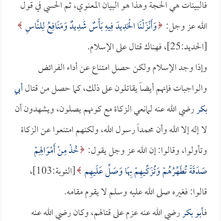
فالبينات هي الحجة وهذا هو البيان المعنوي، ثم الحسي في قول
الله عز وجل:
وَأَنْزَلْنَا الْحَدِيدَ فِيهِ بَأْسٌ شَدِيدٌ وَمَنَافِعُ لِلنَّاسِ
[الحديد:25]، فهناك قتال على الإسلام.
وإذا وجد الإسلام ولكن حصل امتناع عن أداء الفرائض
والواجبات فإنهم أيضاً يقاتلون على ذلك، كما حصل من قتال
أبي
بكر
رضي الله عنه لمانعي الزكاة مع كونهم يصلون، ويشهدون أن
لا إله إلا الله وأن محمداً رسول الله، ولكنهم امتنعوا عن الزكاة
وتأولوا، وقالوا: إن الله عز وجل يقول:
خُذْ مِنْ أَمْوَالِهِمْ
صَدَقَةً تُطَهِّرُهُمْ وَتُزَكِّيهِمْ بِهَا وَصَلِّ عَلَيهِم
[التوبة:103]،
قالوا: فغيره صلى الله عليه وسلم لا يقوم مقامه.
فـ
أبو بكر
رضي الله عنه عزم على قتالهم، وكان رضي الله عنه