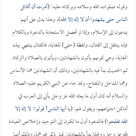
وقوله صلوات الله وسلامه وبركاته عليه: (
أمرت أن أقاتل
الناس حتى يشهدوا أن لا إله إلا الله
)، وهذا يدل على أنهم
يدعون إلى الإسلام، وإذا لم تحصل الاستجابة بالدعوة وبالكلام
فإنه ينتقل إلى القتال، ولفظة (حتى) للغاية، فالقتال ينتهي بهذه
الغاية، وهي كونهم يأتون بالشهادتين، ويأتون بالصلاة والزكاة.
ثم الحديث بدأ فيه بالشهادتين، وذلك أن الشهادتين هما الأساس
وهما المدخل والمفتاح، وقد جاء عن النبي الكريم عليه الصلاة
والسلام أنه كان أول ما بعثه الله عز وجل يأتي إلى العرب في
أماكن اجتماعهم، ويقول لهم: (
يا أيها الناس! قولوا: لا إله إلا
الله تفلحوا
) فالدعوة أول ما تكون إلى التوحيد وإخلاص العبادة
لله عز وجل، ولهذا بدأ بالشهادتين قبل ذكر غيرهما، وذلك أنهما