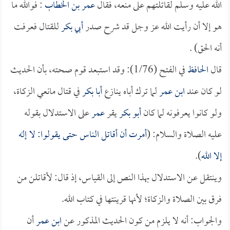
الله عليه وسلم لقاتلتهم على منعه، فقال
عمر بن الخطاب
: فوالله ما
هو إلا أن رأيت الله عز وجل قد شرح صدر
أبي بكر
للقتال فعرفت
أنه الحق) .
قال
الحافظ
في الفتح (1/76): وقد استبعد قوم صحته، بأن الحديث
لو كان عند
ابن عمر
لما ترك أباه ينازع
أبا بكر
في قتال مانعي الزكاة،
ولو كانوا يعرفونه لما كان
أبو بكر
يقر
عمر
على الاستدلال بقوله
عليه الصلاة والسلام: (
أمرت أن أقاتل الناس حتى يقولوا: لا إله
إلا الله
).
وينتقل عن الاستدلال بهذا النص إلى القياس، إذ قال: لأقاتلن من
فرق بين الصلاة والزكاة؛ لأنها قرينتها في كتاب الله.
والجواب: أنه لا يلزم من كون الحديث المذكور عن
ابن عمر
أن