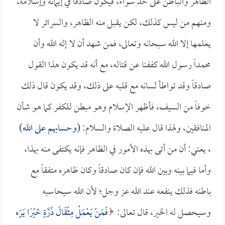
الظاهر والباطن على حد سواء، فيكون صادقاً في إيمانه وإسلامه،
ومنهم من ليس كذلك، لكن يقبل منه الظاهر، والسرائر لا
يعلمها إلا الله سبحانه وتعالى، فمن شهد أن لا إله الله وأن
محمداً رسول الله كففنا عن قتاله، مع أنه قد يكون هذا القول
صادقاً وقد تواطأ لسانه مع قلبه على ذلك، وقد يكون قال ذلك
خوفاً من السيف، فأظهر الإسلام وهو مبطن للكفر كما هو شأن
المنافقين، ولهذا قال عليه الصلاة والسلام: (
وحسابهم على الله
)
، يعني: أن من أتى بهذه الأمور في الظاهر فإنه يكتفى منه بهذا،
وأما فيما بينه وبين الله فإن كان صادقاً وكان ظاهره متفقاً مع
باطنه فذلك ينفعه عند الله عز وجل؛ لأن الله سيحاسبه
وسيحصل له الخير، قال تعالى:
فَمَنْ يَعْمَلْ مِثْقَالَ ذَرَّةٍ خَيْرًا يَرَه