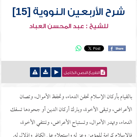
شرح الأربعين النووية [15]
للشيخ : عبد المحسن العباد
التفريغ النصي الكامل
بالقيام بأركان الإسلام تحقن الدماء، وتحفظ الأموال، وتصان
الأعراض، وتبقى الأخوة، وبترك أركان الدين أو جحودها تسفك
الدماء، وتهدر الأموال، وتستباح الأعراض، وتنتفي الأخوة،
فالإسلام كرامة للمؤمن وعز له واستعلاء على الكافر وإذلال له.