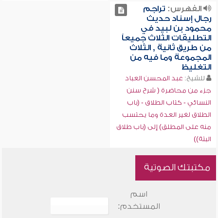
الفهرس:
تراجم
رجال إسناد حديث
محمود بن لبيد في
التطليقات الثلاث جميعاً
من طريق ثانية , الثلاث
المجموعة وما فيه من
التغليظ
للشيخ:
عبد المحسن العباد
جزء من محاضرة ( شرح سنن
النسائي - كتاب الطلاق - (باب
الطلاق لغير العدة وما يحتسب
منه على المطلق) إلى (باب طلاق
البتة))
مكتبتك الصوتية
اسم
المستخدم: