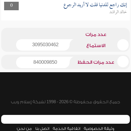
إنك راجع للدنيا قلت لا أريد الرجوع
0
خالد الراشد
عدد مرات
3095030462
الاستماع
عدد مرات الحفظ
840009850
جميع الحقوق محفوظة © 2026 - 1998 لشبكة إسلام ويب
وثيقة الخصوصية
اتفاقية الخدمة
اتصل بنا
من نحن