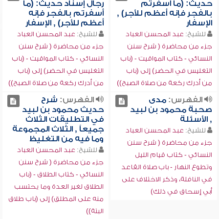
حديث: (ما أسفرتم
رجال إسناد حديث: (ما
بالفجر فإنه أعظم للأجر) ,
أسفرتم بالفجر فإنه
الإسفار
أعظم للأجر) , الإسفار
للشيخ:
عبد المحسن العباد
للشيخ:
عبد المحسن العباد
جزء من محاضرة ( شرح سنن
جزء من محاضرة ( شرح سنن
النسائي - كتاب المواقيت - (باب
النسائي - كتاب المواقيت - (باب
التغليس في الحضر) إلى (باب
التغليس في الحضر) إلى (باب
من أدرك ركعة من صلاة الصبح))
من أدرك ركعة من صلاة الصبح))
الفهرس:
مدى
الفهرس:
شرح
صحبة محمود بن لبيد
حديث محمود بن لبيد
, الأسئلة
في التطليقات الثلاث
جميعاً , الثلاث المجموعة
للشيخ:
عبد المحسن العباد
وما فيه من التغليظ
جزء من محاضرة ( شرح سنن
للشيخ:
عبد المحسن العباد
النسائي - كتاب قيام الليل
جزء من محاضرة ( شرح سنن
وتطوع النهار - باب صلاة القاعد
النسائي - كتاب الطلاق - (باب
في النافلة، وذكر الاختلاف على
الطلاق لغير العدة وما يحتسب
أبي إسحاق في ذلك)
منه على المطلق) إلى (باب طلاق
البتة))