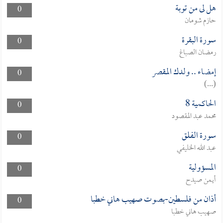
هل لى من توبة
0
حازم شومان
سورة البقرة
0
رمضان الصباغ
إمضاء .. ولدك المقصر
0
(...)
الحاكمية 8
0
محمد عبد المقصود
سورة الفلق
0
عبد الله الخليفي
المسؤولية
0
أيمن صيدح
أذان من فلسطين-بصوت صهيب هاني خطبا
0
صهيب هاني خطبا