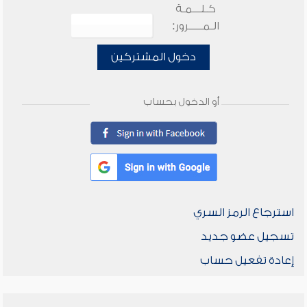
كـلـــمـة
الـمـــــرور:
دخول المشتركين
أو الدخول بحساب
استرجاع الرمز السري
تسجيل عضو جديد
إعادة تفعيل حساب