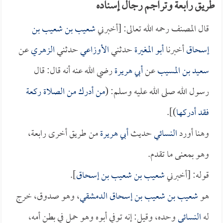
طريق رابعة وتراجم رجال إسناده
قال المصنف رحمه الله تعالى: [أخبرني
شعيب بن شعيب بن
إسحاق
أخبرنا
أبو المغيرة
حدثني
الأوزاعي
حدثني
الزهري
عن
سعيد بن المسيب
عن
أبي هريرة
رضي الله عنه أنه قال: قال
رسول الله صلى الله عليه وسلم: (
من أدرك من الصلاة ركعة
فقد أدركها
)].
وهنا أورد
النسائي
حديث
أبي هريرة
من طريق أخرى رابعة،
وهو بمعنى ما تقدم.
قوله: [أخبرني
شعيب بن شعيب بن إسحاق
].
هو
شعيب بن شعيب بن إسحاق الدمشقي
، وهو صدوق، خرج
له
النسائي
وحده، وقيل: إنه توفي أبوه وهو حمل في بطن أمه،