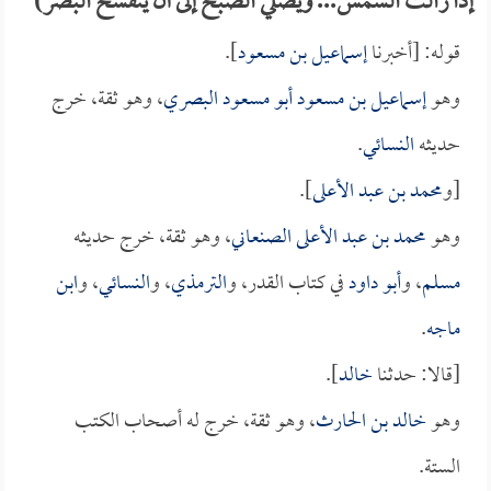
إذا زالت الشمس... ويصلي الصبح إلى أن ينفسح البصر)
قوله: [أخبرنا
إسماعيل بن مسعود
].
وهو
إسماعيل بن مسعود أبو مسعود البصري
، وهو ثقة، خرج
حديثه
النسائي
.
[و
محمد بن عبد الأعلى
].
وهو
محمد بن عبد الأعلى الصنعاني
، وهو ثقة، خرج حديثه
مسلم
، و
أبو داود
في كتاب القدر، و
الترمذي
، و
النسائي
، و
ابن
ماجه
.
[قالا: حدثنا
خالد
].
وهو
خالد بن الحارث
، وهو ثقة، خرج له أصحاب الكتب
الستة.