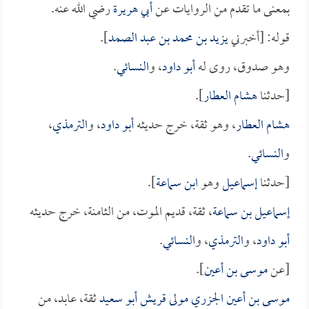
بمعنى ما تقدم من الروايات عن
أبي هريرة
رضي الله عنه.
قوله: [أخبرني
يزيد بن محمد بن عبد الصمد
].
وهو صدوق، روى له
أبو داود
، و
النسائي
.
[حدثنا
هشام العطار
].
هشام العطار
، وهو ثقة، خرج حديثه
أبو داود
، و
الترمذي
،
و
النسائي
.
[حدثنا
إسماعيل
وهو
ابن سماعة
].
إسماعيل بن سماعة
، ثقة، قديم الموت، من الثامنة، خرج حديثه
أبو داود
، و
الترمذي
، و
النسائي
.
[عن
موسى بن أعين
].
موسى بن أعين الجزري مولى قريش أبو سعيد
ثقة، عابد، من