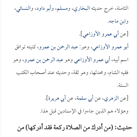
الثامنة، خرج حديثه
البخاري
، و
مسلم
، و
أبو داود
، و
النسائي
،
و
ابن ماجه
.
[عن
أبي عمرو الأوزاعي
].
أبو عمرو الأوزاعي
، وهو:
عبد الرحمن بن عمرو
، كنيته توافق
اسم أبيه،
أبي عمرو الأوزاعي
وهو
عبد الرحمن بن عمرو
، وهو
فقيه الشام، ومحدثها، وهو ثقة، وحديثه عند أصحاب الكتب
الستة.
[عن
الزهري
، عن
أبي سلمة
، عن
أبي هريرة
].
وهؤلاء هم الذين جاءوا في الإسنادين قبل هذا.
حديث: (من أدرك من الصلاة ركعة فقد أدركها) من