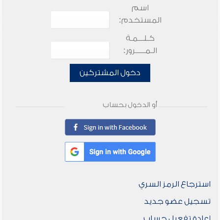
اسم
المستخدم:
كـلـــمـة
الـمـــــرور:
دخول المشتركين
أو الدخول بحساب
استرجاع الرمز السري
تسجيل عضو جديد
إعادة تفعيل حساب