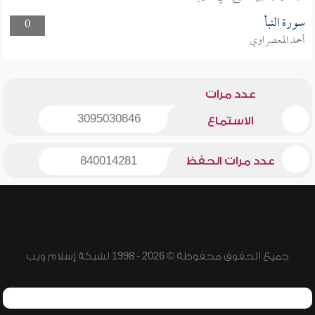
سورة النبأ
0
أحمد المعصراوي
عدد مرات
3095030846
الاستماع
عدد مرات الحفظ
840014281
جميع الحقوق محفوظة © 2026 - 1998 لشبكة إسلام ويب