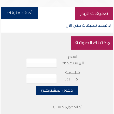
أضف تعليقك
تعليقات الزوار
لا توجد تعليقات حتى الآن
مكتبتك الصوتية
اسم
المستخدم:
كـلـــمـة
الـمـــــرور:
دخول المشتركين
أو الدخول بحساب