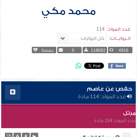
محمد مكي
عدد المواد:
114
الــروايـــات:
4916
118682
0
مفضلة
حفص عن عاصم
عدد المواد: 114 مادة
مرتل
عدد المواد: 114 مادة