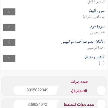
المنتصر الكتاني
سورة البينة
0
بهاء الدين الطوالبة
سورة هود
0
محمد جبريل
الأذان- بصوت أحمد الحراسيس
0
أحمد الحراسيس
أناشيد رمضان
0
(...)
عدد مرات
3095022349
الاستماع
عدد مرات الحفظ
839924040