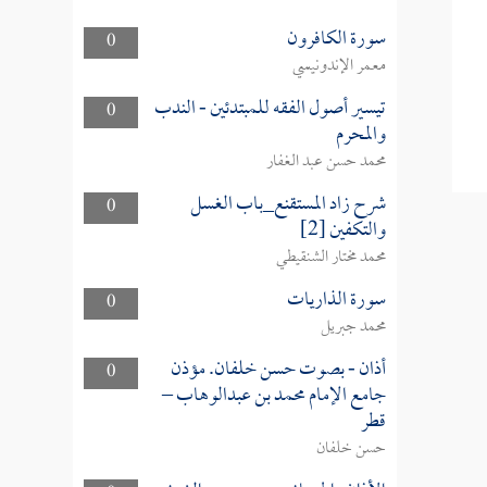
سورة الكافرون
0
معمر الإندونيسي
تيسير أصول الفقه للمبتدئين - الندب
0
والمحرم
محمد حسن عبد الغفار
شرح زاد المستقنع_باب الغسل
0
والتكفين [2]
محمد مختار الشنقيطي
سورة الذاريات
0
محمد جبريل
أذان - بصوت حسن خلفان. مؤذن
0
جامع الإمام محمد بن عبدالوهاب –
قطر
حسن خلفان