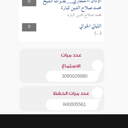
الأذان -الحجازي__ بصوت الشيخ
0
محمد صلاح الدين كبارة
محمد صلاح الدين كبارة
الليالي الخوالي
0
(...)
عدد مرات
الاستماع
3095029980
عدد مرات الحفظ
840005561