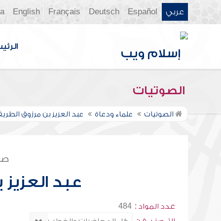
عربي
Español
Deutsch
Français
English
ia
الرئي
الصوتيات
الصوتيات
علماء ودعاة
عبد العزيز بن مرزوق الطري
صف
عبد العزيز 
عدد المواد :
484