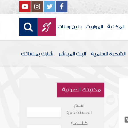
المكتبة
المواريث
بنين وبنات
الشجرة العلمية
البث المباشر
شارك بملفاتك
مكتبتك الصوتية
اسم
المستخدم:
كـلـــمـة