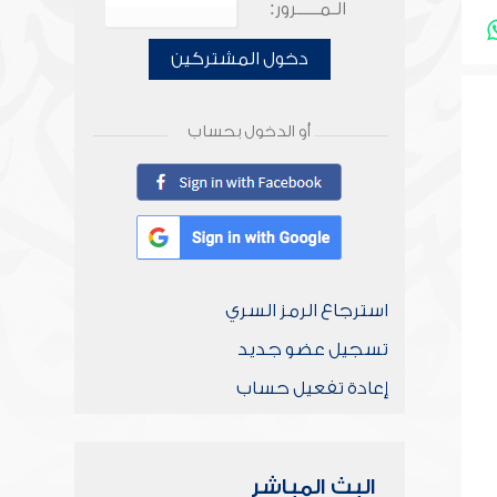
الـمـــــرور:
دخول المشتركين
أو الدخول بحساب
استرجاع الرمز السري
تسجيل عضو جديد
إعادة تفعيل حساب
البث المباشر