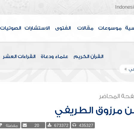
Indones
سية
موسوعات
مقالات
الفتوى
الاستشارات
الصوتيات
القرآن الكريم
علماء ودعاة
القراءات العشر
في
حة المحاضر
بن مرزوق الطريفي
435327
673372
20
مفضلة