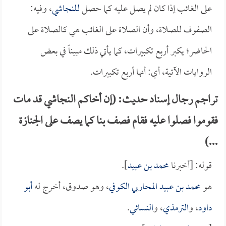
على الغائب إذا كان لم يصل عليه كما حصل
للنجاشي
، وفيه:
الصفوف للصلاة، وأن الصلاة على الغائب هي كالصلاة على
الحاضر؛ يكبر أربع تكبيرات، كما يأتي ذلك مبيناً في بعض
الروايات الآتية، أي: أنها أربع تكبيرات.
تراجم رجال إسناد حديث: (إن أخاكم النجاشي قد مات
فقوموا فصلوا عليه فقام فصف بنا كما يصف على الجنازة
...)
قوله: [أخبرنا
محمد بن عبيد
].
هو
محمد بن عبيد المحاربي الكوفي
، وهو صدوق، أخرج له
أبو
داود
، و
الترمذي
، و
النسائي
.