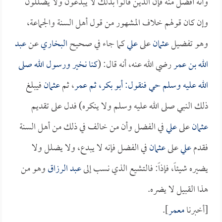
وأنه أفضل منه فإن الذين قالوا بذلك لا يبدعون ولا يضللون
وإن كان قولهم خلاف المشهور من قول أهل السنة والجماعة،
وهو تفضيل
عثمان
على
علي
كما جاء في صحيح
البخاري
عن
عبد
الله بن عمر
رضي الله عنه، أنه قال: (
كنا نخير ورسول الله صلى
الله عليه وسلم حي فنقول:
أبو بكر
، ثم
عمر
، ثم
عثمان
فيبلغ
ذلك النبي صلى الله عليه وسلم ولا ينكره) فدل على تقديم
عثمان
على
علي
في الفضل وأن من خالف في ذلك من أهل السنة
فقدم
علي
على
عثمان
في الفضل فإنه لا يبدع، ولا يضلل ولا
يضيره شيئاً، فإذاً: فالتشيع الذي نسب إلى
عبد الرزاق
وهو من
هذا القبيل لا يضره.
[أخبرنا
معمر
].