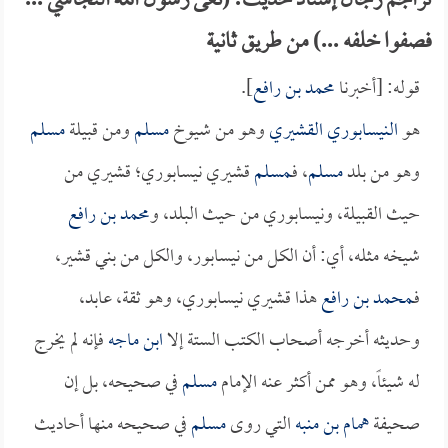
تراجم رجال إسناد حديث: (نعى رسول الله النجاشي ...
فصفوا خلفه ...) من طريق ثانية
قوله: [أخبرنا
محمد بن رافع
].
هو
النيسابوري القشيري
وهو من شيوخ
مسلم
ومن قبيلة
مسلم
وهو من بلد
مسلم
، فـ
مسلم
قشيري نيسابوري؛ قشيري من
حيث القبيلة، ونيسابوري من حيث البلد، و
محمد بن رافع
شيخه مثله، أي: أن الكل من نيسابور، والكل من بني قشير،
فـ
محمد بن رافع
هذا قشيري نيسابوري، وهو ثقة، عابد،
وحديثه أخرجه أصحاب الكتب الستة إلا
ابن ماجه
فإنه لم يخرج
له شيئاً، وهو ممن أكثر عنه الإمام
مسلم
في صحيحه، بل إن
صحيفة
همام بن منبه
التي روى
مسلم
في صحيحه منها أحاديث