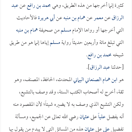
كثيرة إنما أخرجها من هذه الطريق، وهي
محمد بن رافع
عن
عبد
الرزاق
عن
معمر
عن
همام بن منبه
عن
أبي هريرة
فالأحاديث
التي أخرجها أو رواها الإمام
مسلم
من صحيفة
همام بن منبه
التي تبلغ مائة وأربعين حديثاً رواية
مسلم
إياها إنما هو من طريق
شيخه
محمد بن رافع
.
[حدثنا
عبد الرزاق
].
هو
ابن همام الصنعاني اليماني
المحدث، الحافظ، المصنف، وهو
ثقة، أخرج له أصحاب الكتب الستة، وقد وصف بالتشيع،
ولكن التشيع الذي وصف به لا يضيره شيئاً؛ لأن المقصود منه
أنه يفضل
علياً
على
عثمان
رضي الله تعالى عن الجميع، ومسألة
تفضيل
علي
على
عثمان
هذه من المسائل التي لا يبدع من يقول بها