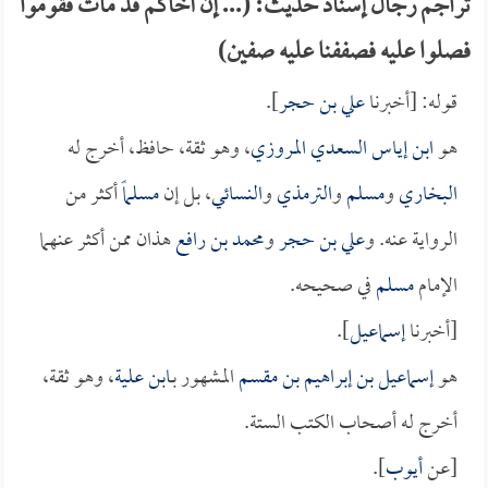
تراجم رجال إسناد حديث: (... إن أخاكم قد مات فقوموا
فصلوا عليه فصففنا عليه صفين)
قوله: [أخبرنا
علي بن حجر
].
هو
ابن إياس السعدي المروزي
، وهو ثقة، حافظ، أخرج له
البخاري
و
مسلم
و
الترمذي
و
النسائي
، بل إن
مسلماً
أكثر من
الرواية عنه. و
علي بن حجر
و
محمد بن رافع
هذان ممن أكثر عنهما
الإمام
مسلم
في صحيحه.
[أخبرنا
إسماعيل
].
هو
إسماعيل بن إبراهيم بن مقسم
المشهور بـ
ابن علية
، وهو ثقة،
أخرج له أصحاب الكتب الستة.
[عن
أيوب
].