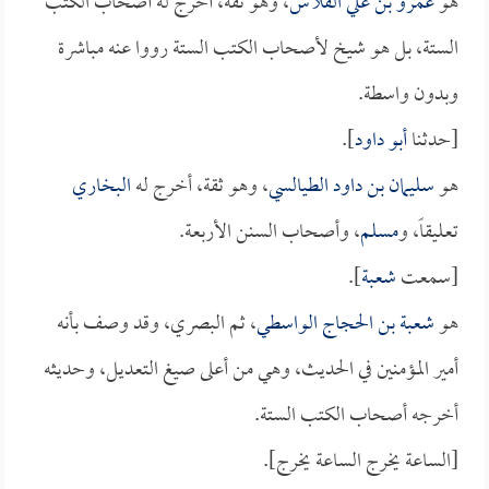
هو
عمرو بن علي الفلاس
، وهو ثقة، أخرج له أصحاب الكتب
الستة، بل هو شيخ لأصحاب الكتب الستة رووا عنه مباشرة
وبدون واسطة.
[حدثنا
أبو داود
].
هو
سليمان بن داود الطيالسي
، وهو ثقة، أخرج له
البخاري
تعليقاً، و
مسلم
، وأصحاب السنن الأربعة.
[سمعت
شعبة
].
هو
شعبة بن الحجاج الواسطي
، ثم البصري، وقد وصف بأنه
أمير المؤمنين في الحديث، وهي من أعلى صيغ التعديل، وحديثه
أخرجه أصحاب الكتب الستة.
[الساعة يخرج الساعة يخرج].