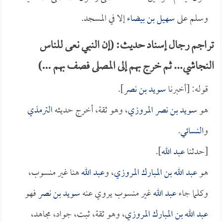
وسلم على
سهيل بن بيضاء
إلا في المسجد.
تراجم رجال إسناد حديث: (إن النبي نعى للناس
النجاشي... ثم خرج بهم إلى المصلى فصف بهم ...)
قوله: [أخبرنا
سويد بن نصر
].
هو
سويد بن نصر المروزي
، وهو ثقة، أخرج حديثه
الترمذي
و
النسائي
.
[حدثنا
عبد الله
].
هو
عبد الله بن المبارك المروزي
، و
عبد الله
هنا غير منسوب،
وكلما جاء
عبد الله
غير منسوب يروي عنه
سويد بن نصر
فهو
عبد الله بن المبارك المروزي
، وهو ثقة، ثبت، جواد، مجاهد،