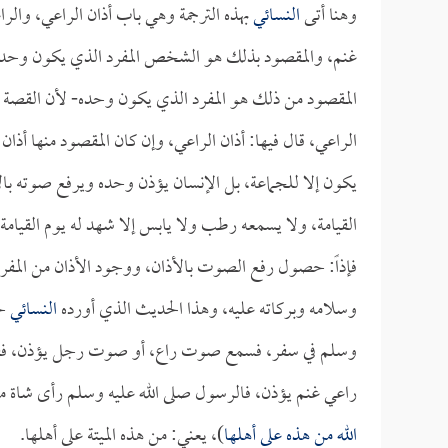
وهنا أتى
النسائي
بهذه الترجمة وهي باب أذان الراعي، والر
غنم، والمقصود بذلك هو الشخص المفرد الذي يكون وحده في
المقصود من ذلك هو المفرد الذي يكون وحده- لأن القصة وا
الراعي، قال فيها: أذان الراعي، وإن كان المقصود منها أذا
يكون إلا للجماعة، بل الإنسان يؤذن وحده ويرفع صوته بالأ
القيامة، ولا يسمعه رطب ولا يابس إلا شهد له يوم القيامة.
فإذاً: حصول رفع الصوت بالأذان، ووجود الأذان من المفرد
وسلامه وبركاته عليه، وهذا الحديث الذي أورده
النسائي
ح
وسلم في سفر، فسمع صوت راع، أو صوت رجل يؤذن، فقال: 
راعي غنم يؤذن، فالرسول صلى الله عليه وسلم رأى شاة ميت
الله من هذه على أهلها
)، يعني: من هذه الميتة على أهلها.