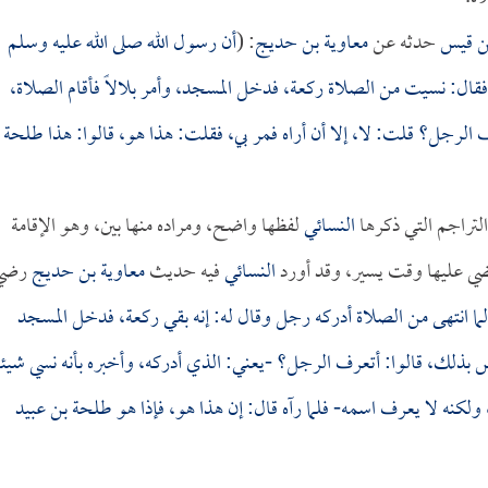
ن قيس
حدثه عن
معاوية بن حديج
: (
أن رسول الله صلى الله عليه وسلم
 فقال: نسيت من الصلاة ركعة، فدخل المسجد، وأمر
بلالاً
فأقام الصلاة،
الرجل؟ قلت: لا، إلا أن أراه فمر بي، فقلت: هذا هو، قالوا: هذا
طلحة
التراجم التي ذكرها
النسائي
لفظها واضح، ومراده منها بين، وهو الإقامة
ضي عليها وقت يسير، وقد أورد
النسائي
فيه حديث
معاوية بن حديج
رضي
لما انتهى من الصلاة أدركه رجل وقال له: إنه بقي ركعة، فدخل المسجد
 بذلك، قالوا: أتعرف الرجل؟ -يعني: الذي أدركه، وأخبره بأنه نسي شيئاً
 ولكنه لا يعرف اسمه- فلما رآه قال: إن هذا هو، فإذا هو
طلحة بن عبيد