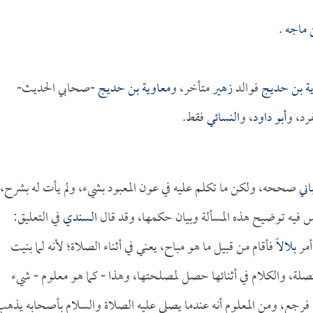
 ماجه
.
ية بن حديج
فوالد
زهير
متأخر، و
معاوية بن حديج
-صحابي الحديث-
رد، و
أبو داود
، و
النسائي
فقط.
اني
صححه، ولكن ما تكلم عليه في عون المعبود بشيء، ولم يأت له بشرح،
ليس فيه توضيح هذه المسألة وبيان حكمها، وقد قال
السندي
في التعليق:
أمر
بلالاً
فأقام من قبيل ما هو مباح، يعني في أثناء الصلاة؛ لأنه لما بنيت
متصلة، والكلام في أثنائها حصل لمصلحتها، وهذا - كما هو معلوم - شيء
ره فرجع، ومن المعلوم أنه عندما يصلي عليه الصلاة والسلام بأصحابه يذه