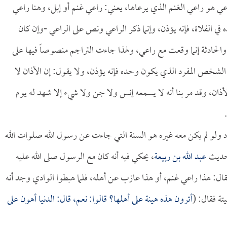
اعي هو راعي الغنم الذي يرعاها، يعني: راعي غنم أو إبل، وهنا راعي
 الفلاة، فإنه يؤذن، وإنما ذكر الراعي ونص على الراعي -وإن كان
لحادثة إنما وقعت مع راعي، ولهذا جاءت التراجم منصوصاً فيها على
ن الشخص المفرد الذي يكون وحده فإنه يؤذن، ولا يقول: إن الأذان لا
ذان، وقد مر بنا أنه لا يسمعه إنس ولا جن ولا شيء إلا شهد له يوم
 ولو لم يكن معه غيره هو السنة التي جاءت عن رسول الله صلوات الله
ديث
عبد الله بن ربيعة
، يحكي فيه أنه كان مع الرسول صلى الله عليه
هذا راعي غنم، أو هذا عازب عن أهله، فلما هبطوا الوادي وجد أنه
ة فقال: (
أترون هذه هينة على أهلها؟ قالوا: نعم، قال: الدنيا أهون على