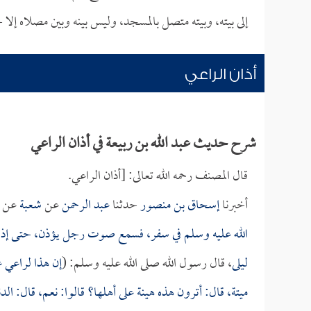
إلى بيته، وبيته متصل بالمسجد، وليس بينه وبين مصلاه إلا 
أذان الراعي
شرح حديث عبد الله بن ربيعة في أذان الراعي
قال المصنف رحمه الله تعالى: [أذان الراعي.
أخبرنا
إسحاق بن منصور
حدثنا
عبد الرحمن
عن
شعبة
عن
الله عليه وسلم في سفر، فسمع صوت رجل يؤذن، حتى إذا بل
ليلى
، قال رسول الله صلى الله عليه وسلم: (
إن هذا لراعي غ
ميتة، قال: أترون هذه هينة على أهلها؟ قالوا: نعم، قال: الدن