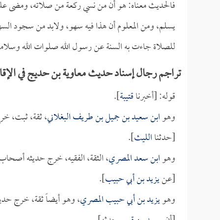
فالحديث معناه: هو أن من نسي ركعة من صلاته، ومضى عليه 
يسلم، ومن المعلوم أن هذا فيه سهو، ولابد من سجود السهو
للصلاة جاءت به السنة عن رسول الله صلوات الله وسلامه 
تراجم رجال إسناد حديث معاوية بن حديج في الإقام
قوله: [أخبرنا
قتيبة
].
وهو
ابن سعيد بن جميل بن طريف البغلاني
، ثقة، ثبت، خر
[حدثنا
الليث
].
وهو
ابن سعد المصري
، الثقة، الفقيه، خرج حديثه أصحاب
[عن
يزيد بن أبي حبيب
].
وهو
يزيد بن أبي حبيب المصري
، وهو أيضاً ثقة، خرج حد