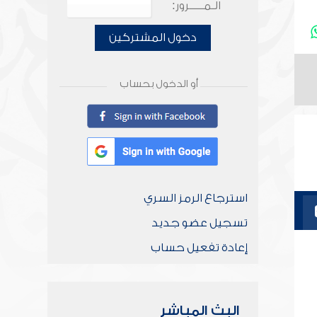
الـمـــــرور:
دخول المشتركين
أو الدخول بحساب
استرجاع الرمز السري
تسجيل عضو جديد
إعادة تفعيل حساب
البث المباشر