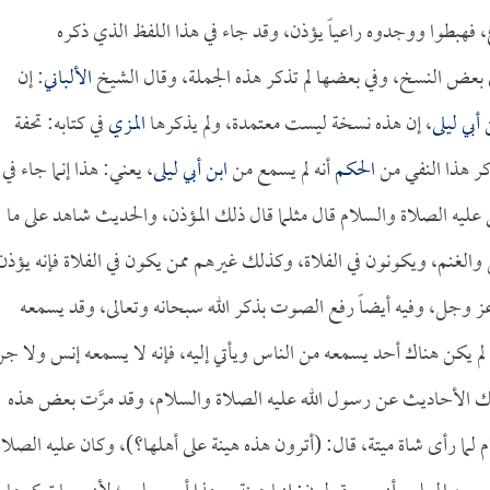
فهبطوا ووجدوه راعياً يؤذن، وقد جاء في هذا اللفظ الذي ذكره
 بعض النسخ، وفي بعضها لم تذكر هذه الجملة، وقال الشيخ
الألباني
: إن
 أبي ليلى
، إن هذه نسخة ليست معتمدة، ولم يذكرها
المزي
في كتابه: تحفة
كر هذا النفي من
الحكم
أنه لم يسمع من
ابن أبي ليلى
، يعني: هذا إنما جاء في
عليه الصلاة والسلام قال مثلما قال ذلك المؤذن، والحديث شاهد على ما
والغنم، ويكونون في الفلاة، وكذلك غيرهم ممن يكون في الفلاة فإنه يؤذن
عز وجل، وفيه أيضاً رفع الصوت بذكر الله سبحانه وتعالى، وقد يسمعه
لم يكن هناك أحد يسمعه من الناس ويأتي إليه، فإنه لا يسمعه إنس ولا ج
لك الأحاديث عن رسول الله عليه الصلاة والسلام، وقد مرَّت بعض هذه
لما رأى شاة ميتة، قال: (أترون هذه هينة على أهلها؟)، وكان عليه الصلاة