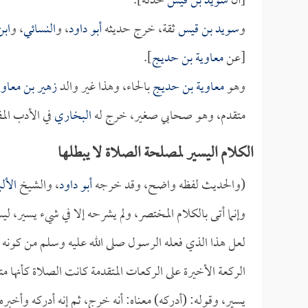
[أن
سويد بن قيس
حدثه].
و
سويد بن قيس
ثقة، خرج حديثه
أبو داود
، و
النسائي
، و
ابن
[عن
معاوية بن حديج
].
وهو
معاوية بن حديج
بالحاء، وهذا غير والد
زهير بن معاو
متقدم، وهو صحابي صغير، خرج له
البخاري
في الأدب المف
الكلام اليسير لمصلحة الصلاة لا يبطلها
(والحديث لفظه واضح، وقد خرجه
أبو داود
، والشيخ
الألب
وإنما أتى بالكلام المختصر، ولم يشرحه إلا في شيء يسير، 
لعل هذا الذي فعله الرسول صلى الله عليه وسلم من كونه 
الركعة الأخيرة على الركعات المتقدمة كانت الصلاة كأنها 
يسير، وقوله: (أدركه) معناه: أنه خرج، ثم إنه أدركه وأخب