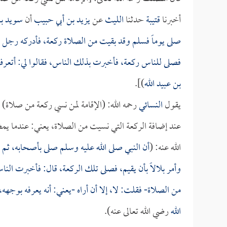
أخبرنا
قتيبة
حدثنا
الليث
عن
يزيد بن أبي حبيب
أن
سويد ب
صلى يوماً فسلم وقد بقيت من الصلاة ركعة، فأدركه رجل
فصلى للناس ركعة، فأخبرت بذلك الناس، فقالوا لي: أتعرف 
بن عبيد الله
)].
يقول
النسائي
رحمه الله: (الإقامة لمن نسي ركعة من صلاة) 
عند إضافة الركعة التي نسيت من الصلاة، يعني: عندما يم
الله عنه: (
أن النبي صلى الله عليه وسلم صلى بأصحابه، ثم 
وأمر
بلالاً
بأن يقيم، فصلى تلك الركعة، قال: فأخبرت الناس
من الصلاة- فقلت: لا، إلا أن أراه -يعني: أنه يعرفه بوجهه،
الله
رضي الله تعالى عنه).