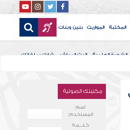
المكتبة
المواريث
بنين وبنات
الشجرة العلمية
البث المباشر
شارك بملفاتك
مكتبتك الصوتية
اسم
المستخدم:
كـلـــمـة