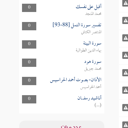
أقبل على نفسك
0
محمد المنجد
تفسير سورة النمل [88-93]
0
المنتصر الكتاني
سورة البينة
0
بهاء الدين الطوالبة
سورة هود
0
محمد جبريل
الأذان- بصوت أحمد الحراسيس
0
أحمد الحراسيس
أناشيد رمضان
0
(...)
عدد مرات