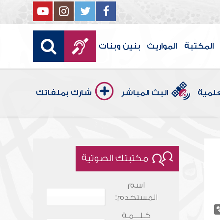
المكتبة
المواريث
بنين وبنات
علمية
البث المباشر
شارك بملفاتك
مكتبتك الصوتية
اسم
المستخدم:
كـلـــمـة