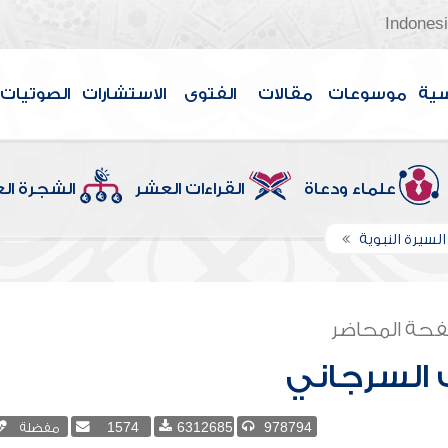
Indones
سية
موسوعات
مقالات
الفتوى
الاستشارات
الصوتيات
علماء ودعاة
القراءات العشر
الشجرة ال
لسيرة النبوية
حة المحاضر
 السرجاني
978794
6312685
1574
مفضلة