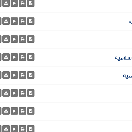
ة
إسلامية
مية