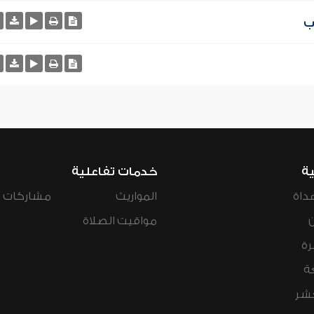
ب
ية
خدمات تفاعلية
داة
المواريث
مشاركات ال
مواقيت الصلاة
رة
ة
عشر