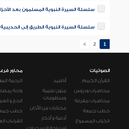
سلسلة السيرة النبوية المسلمون بعد الأحزا
سلسلة السيرة النبوية الطريق إلى الحديبية
2
1
الصوتيات
محاور فرع
القرآن الكريم
أناشيد
الرحمة المه
محاضرات ودروس
متون علمية
واحة رمضان
ومنظومات
محاضرات مفرغة
الحج و العم
مختارات من الأذان
خطب جمعة
خطب جمع
أدعية و أذكار
الكتاب المسموع
القراءات ال
استراحة التسجيلات