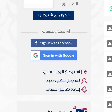
الـمـــــرور:
دخول المشتركين
أو الدخول بحساب
استرجاع الرمز السري
تسجيل عضو جديد
إعادة تفعيل حساب