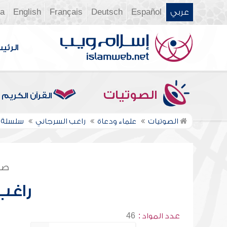
عربي
Español
Deutsch
Français
English
ia
الرئي
الصوتيات
القرآن الكريم
الصوتيات
علماء ودعاة
راغب السرجاني
سلسلة ا
صف
راغب
عدد المواد :
46