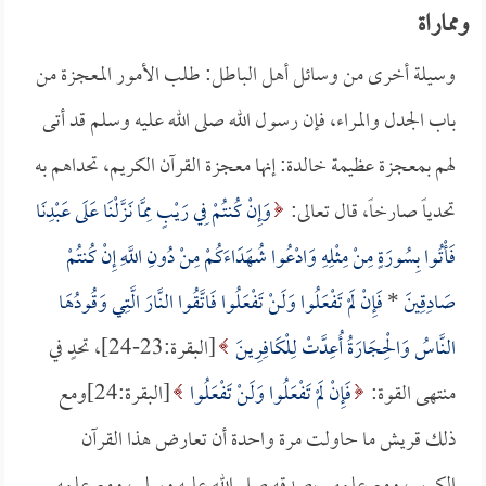
ومماراة
وسيلة أخرى من وسائل أهل الباطل: طلب الأمور المعجزة من
باب الجدل والمراء، فإن رسول الله صلى الله عليه وسلم قد أتى
لهم بمعجزة عظيمة خالدة: إنها معجزة القرآن الكريم، تحداهم به
تحدياً صارخاً، قال تعالى:
وَإِنْ كُنتُمْ فِي رَيْبٍ مِمَّا نَزَّلْنَا عَلَى عَبْدِنَا
فَأْتُوا بِسُورَةٍ مِنْ مِثْلِهِ وَادْعُوا شُهَدَاءَكُمْ مِنْ دُونِ اللَّهِ إِنْ كُنتُمْ
صَادِقِينَ
*
فَإِنْ لَمْ تَفْعَلُوا وَلَنْ تَفْعَلُوا فَاتَّقُوا النَّارَ الَّتِي وَقُودُهَا
النَّاسُ وَالْحِجَارَةُ أُعِدَّتْ لِلْكَافِرِينَ
[البقرة:23-24]، تحدٍ في
منتهى القوة:
فَإِنْ لَمْ تَفْعَلُوا وَلَنْ تَفْعَلُوا
[البقرة:24]ومع
ذلك قريش ما حاولت مرة واحدة أن تعارض هذا القرآن