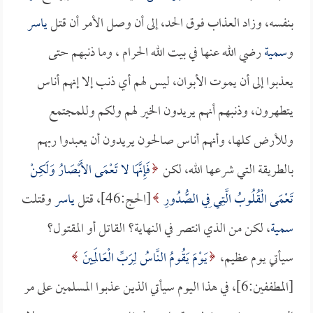
بنفسه، وزاد العذاب فوق الحد، إلى أن وصل الأمر أن قتل
ياسر
و
سمية
رضي الله عنها في بيت الله الحرام ، وما ذنبهم حتى
يعذبوا إلى أن يموت الأبوان، ليس لهم أي ذنب إلا إنهم أناس
يتطهرون، وذنبهم أنهم يريدون الخير لهم ولكم وللمجتمع
وللأرض كلها، وأنهم أناس صالحون يريدون أن يعبدوا ربهم
بالطريقة التي شرعها الله، لكن
فَإِنَّهَا لا تَعْمَى الأَبْصَارُ وَلَكِنْ
تَعْمَى الْقُلُوبُ الَّتِي فِي الصُّدُورِ
[الحج:46]، قتل
ياسر
وقتلت
سمية
، لكن من الذي انتصر في النهاية؟ القاتل أو المقتول؟
سيأتي يوم عظيم،
يَوْمَ يَقُومُ النَّاسُ لِرَبِّ الْعَالَمِينَ
[المطففين:6]، في هذا اليوم سيأتي الذين عذبوا المسلمين على مر