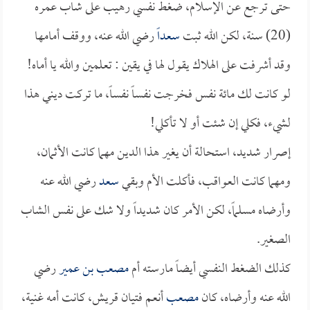
حتى ترجع عن الإسلام، ضغط نفسي رهيب على شاب عمره
(20) سنة، لكن الله ثبت
سعداً
رضي الله عنه، ووقف أمامها
وقد أشرفت على الهلاك يقول لها في يقين : تعلمين والله يا أماه!
لو كانت لك مائة نفس فخرجت نفساً نفساً، ما تركت ديني هذا
لشيء، فكلي إن شئت أو لا تأكلي!
إصرار شديد، استحالة أن يغير هذا الدين مهما كانت الأثمان،
ومهما كانت العواقب، فأكلت الأم وبقي
سعد
رضي الله عنه
وأرضاه مسلماً، لكن الأمر كان شديداً ولا شك على نفس الشاب
الصغير.
كذلك الضغط النفسي أيضاً مارسته أم
مصعب بن عمير
رضي
الله عنه وأرضاه، كان
مصعب
أنعم فتيان قريش، كانت أمه غنية،