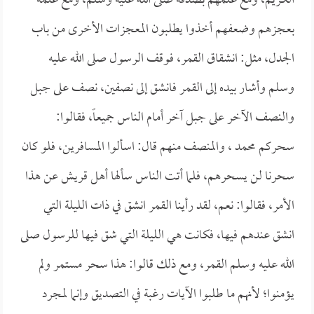
الكريم، ومع علمهم بصدقه صلى الله عليه وسلم، ومع علمه
بعجزهم وضعفهم أخذوا يطلبون المعجزات الأخرى من باب
الجدل، مثل: انشقاق القمر، فوقف الرسول صلى الله عليه
وسلم وأشار بيده إلى القمر فانشق إلى نصفين، نصف على جبل
والنصف الآخر على جبل آخر أمام الناس جميعاً، فقالوا:
سحركم محمد ، والمنصف منهم قال: اسألوا المسافرين، فلو كان
سحرنا لن يسحرهم، فلما أتت الناس سألها أهل قريش عن هذا
الأمر، فقالوا: نعم، لقد رأينا القمر انشق في ذات الليلة التي
انشق عندهم فيها، فكانت هي الليلة التي شق فيها للرسول صلى
الله عليه وسلم القمر، ومع ذلك قالوا: هذا سحر مستمر ولم
يؤمنوا؛ لأنهم ما طلبوا الآيات رغبة في التصديق وإنما لمجرد