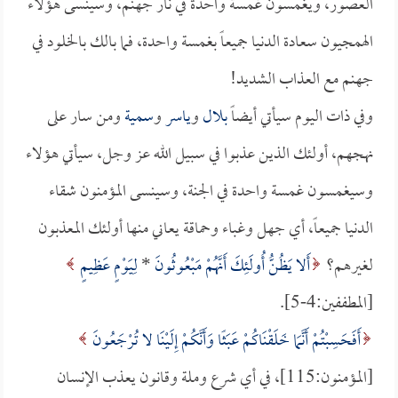
العصور، ويغمسون غمسة واحدة في نار جهنم، وسينسى هؤلاء
الهمجيون سعادة الدنيا جميعاً بغمسة واحدة، فما بالك بالخلود في
جهنم مع العذاب الشديد!
وفي ذات اليوم سيأتي أيضاً
بلال
و
ياسر
و
سمية
ومن سار على
نهجهم، أولئك الذين عذبوا في سبيل الله عز وجل، سيأتي هؤلاء
وسيغمسون غمسة واحدة في الجنة، وسينسى المؤمنون شقاء
الدنيا جميعاً، أي جهل وغباء وحماقة يعاني منها أولئك المعذبون
لغيرهم؟
أَلا يَظُنُّ أُولَئِكَ أَنَّهُمْ مَبْعُوثُونَ
*
لِيَوْمٍ عَظِيمٍ
[المطففين:4-5].
أَفَحَسِبْتُمْ أَنَّمَا خَلَقْنَاكُمْ عَبَثًا وَأَنَّكُمْ إِلَيْنَا لا تُرْجَعُونَ
[المؤمنون:115]، في أي شرع وملة وقانون يعذب الإنسان