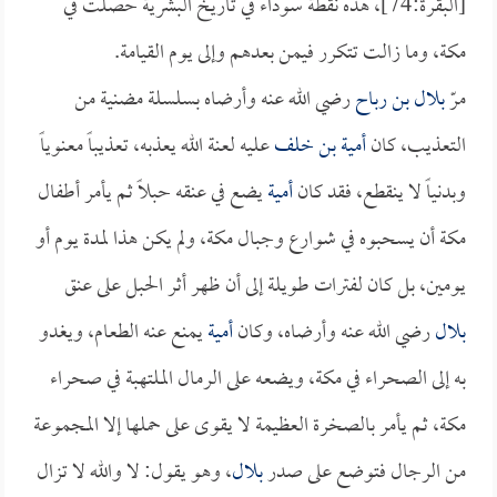
[البقرة:74]، هذه نقطة سوداء في تاريخ البشرية حصلت في
مكة، وما زالت تتكرر فيمن بعدهم وإلى يوم القيامة.
مرّ
بلال بن رباح
رضي الله عنه وأرضاه بسلسلة مضنية من
التعذيب، كان
أمية بن خلف
عليه لعنة الله يعذبه، تعذيباً معنوياً
وبدنياً لا ينقطع، فقد كان
أمية
يضع في عنقه حبلاً ثم يأمر أطفال
مكة أن يسحبوه في شوارع وجبال مكة، ولم يكن هذا لمدة يوم أو
يومين، بل كان لفترات طويلة إلى أن ظهر أثر الحبل على عنق
بلال
رضي الله عنه وأرضاه، وكان
أمية
يمنع عنه الطعام، ويغدو
به إلى الصحراء في مكة، ويضعه على الرمال الملتهبة في صحراء
مكة، ثم يأمر بالصخرة العظيمة لا يقوى على حملها إلا المجموعة
من الرجال فتوضع على صدر
بلال
، وهو يقول: لا والله لا تزال