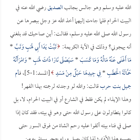
الله عليه وسلم وهو جالس بجانب
الصديق
رضي الله عنه في
البيت الحرام فلما جاءت إليهما أخذ الله عز وجل ببصرها عن
رسول الله صلى الله عليه وسلم، فقالت: أين صاحبك قد بلغني
أنه يهجوني؟ وذلك في الآية الكريمة:
تَبَّتْ يَدَا أَبِي لَهَبٍ وَتَبَّ
*
مَا أَغْنَى عَنْهُ مَالُهُ وَمَا كَسَبَ
*
سَيَصْلَى نَارًا ذَاتَ لَهَبٍ
*
وَامْرَأَتُهُ
حَمَّالَةَ الْحَطَبِ
*
فِي جِيدِهَا حَبْلٌ مِنْ مَسَدٍ
[المسد:1-5]، فـ
أم
جميل بنت حرب
قالت: والله لو وجدته لرجمته بهذا الفهر!
وهذا الإيذاء لم يكن فقط في الشارع أو في البيت الحرام، لا، بل
كانوا يتطاولون على رسول الله حتى وهو في بيته، فقد كان إذا
صلى في فناء بيته ألقوا عليه رحم الشاة من فوق السور حتى
يصيبه هذا الأذى؛ لذا كان يصلي وراء حجر يستتر به من