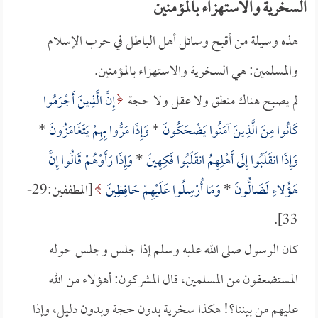
السخرية والاستهزاء بالمؤمنين
هذه وسيلة من أقبح وسائل أهل الباطل في حرب الإسلام
والمسلمين: هي السخرية والاستهزاء بالمؤمنين.
لم يصبح هناك منطق ولا عقل ولا حجة
إِنَّ الَّذِينَ أَجْرَمُوا
كَانُوا مِنَ الَّذِينَ آمَنُوا يَضْحَكُونَ
*
وَإِذَا مَرُّوا بِهِمْ يَتَغَامَزُونَ
*
وَإِذَا انقَلَبُوا إِلَى أَهْلِهِمُ انقَلَبُوا فَكِهِينَ
*
وَإِذَا رَأَوْهُمْ قَالُوا إِنَّ
هَؤُلاءِ لَضَالُّونَ
*
وَمَا أُرْسِلُوا عَلَيْهِمْ حَافِظِينَ
[المطففين:29-
33].
كان الرسول صلى الله عليه وسلم إذا جلس وجلس حوله
المستضعفون من المسلمين، قال المشركون: أهؤلاء من الله
عليهم من بيننا؟! هكذا سخرية بدون حجة وبدون دليل، وإذا