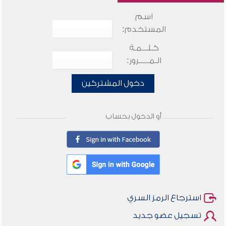
اسم
المستخدم:
كـلـــمـة
الـمـــــرور:
دخول المشتركين
أو الدخول بحساب
استرجاع الرمز السري
تسجيل عضو جديد