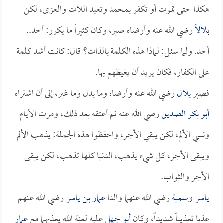
هكذا حتى تموت أو تكفر بمحمد وتعبد اللات والعزى، لكن
بلالاً
رضي الله عنه وأرضاه صبر، وكان كثيراً ما يكرر: أحد..
أحد. ولما سئل: لماذا هذه الكلمة بالذات؟ قال: كانت أشد كلمة
على الكفار، فكان يريد أن يغيظهم بها.
فصبر
بلال
رضي الله عنه وأرضاه وما بدل وما غير، إلى أن اشتراه
أبو بكر الصديق
رضي الله عنه ثم أعتقه بعد ذلك، ومرت الأيام
ونسي الألم، لكن يبقي الأجر، واحفظوا هذه الجملة: يذهب الألم
ويبقى الأجر، كل شيء يذهب، الدنيا كلها تذهب، لكن يبقى
الأجر والثواب.
ياسر
و
سمية
رضي الله عنهما والدا
عمار بن ياسر
رضي الله عنهم
عذبا تعذيباً شديداً، وكان
أبو جهل
عليه لعنة الله يعذبهما مع
عمار