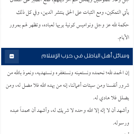
جل وعلا للمؤمنين ويمكن لهم أمر دينهم، فمع الصبر على المشاق
يأتي التمكين، ومع الثبات على الحق ينتشر الدين، وفي كل ذلك
حكمة لله عز وجل ونواميس كونية يريها لعباده، وتظهر لهم بمرور
الأيام.
وسائل أهل الباطل في حرب الإسلام
إن الحمد لله؛ نحمده ونستعينه ونستغفره ونستهديه، ونعوذ بالله من
شرور أنفسنا ومن سيئات أعمالنا، إنه من يهده الله فلا مضل له، ومن
يضلل فلا هادي له.
وأشهد أن لا إله إلا الله وحده لا شريك له، وأشهد أن محمداً عبده
ورسوله.