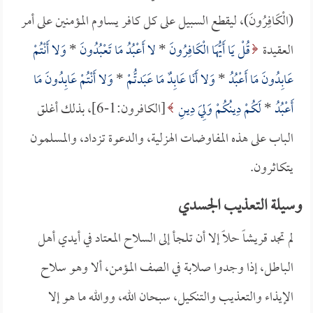
(الْكَافِرُونَ)، ليقطع السبيل على كل كافر يساوم المؤمنين على أمر
العقيدة
قُلْ يَا أَيُّهَا الْكَافِرُونَ
*
لا أَعْبُدُ مَا تَعْبُدُونَ
*
وَلا أَنْتُمْ
عَابِدُونَ مَا أَعْبُدُ
*
وَلا أَنَا عَابِدٌ مَا عَبَدتُّمْ
*
وَلا أَنْتُمْ عَابِدُونَ مَا
أَعْبُدُ
*
لَكُمْ دِينُكُمْ وَلِيَ دِينِ
[الكافرون:1-6]، بذلك أغلق
الباب على هذه المفاوضات الهزلية، والدعوة تزداد، والمسلمون
يتكاثرون.
وسيلة التعذيب الجسدي
لم تجد قريشاً حلاً إلا أن تلجأ إلى السلاح المعتاد في أيدي أهل
الباطل، إذا وجدوا صلابة في الصف المؤمن، ألا وهو سلاح
الإيذاء والتعذيب والتنكيل، سبحان الله، ووالله ما هو إلا