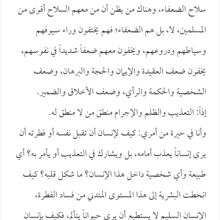
سلاح الضعفاء، وهناك من يظن أن من معهم السلاح أقوى من
المسلمين، لا، بل هم الضعفاء؛ فهم يختفون وراء سيوفهم
وسياطهم ودروعهم، ويخفون معهم ضعفاً شديداً في نفوسهم،
يخفون ضعف العقيدة والإيمان والحجة والبرهان، وضعف
الشخصية والحكمة والرأي، وضعف الأخلاق والضمير.
إذاً: التعذيب والظلم والإجرام منطق من لا منطق له.
وأنا في حيرة من أمري: كيف لإنسان أن تقبل نفسه أو فطرته أن
يرى إنساناً يعذب أمامه، بل ويشارك في التعذيب أو يأمر به؟ أي
طبيعة وأي شخصية داخل هذا الإنسان؟ ما شكل قلبه؟ كيف
انحطت البشرية إلى هذا المستوى المتدني من فساد الفطرة،
الإنسان السليم لا يستطيع أن يرى حيواناً يتألم، فكيف بإنسان