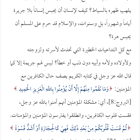
يلهب ظهره بالسياط؟ كيف لإنسان أن يحبس إنساناً بلا جريرة
أياماً وشهوراً، بل وسنوات، والإسلام قد حرم على المسلم أن
يحبس هرة؟
مع كل التداعيات الخطيرة التي تحدث لأسرته ولزوجته
ولأولاده ولأمه وأبيه دون ذنب أو خطأ؟ ليس لهم جريمة إلا كما
قال الله عز وجل في كتابه الكريم يصف حال الكافرين مع
المؤمنين:
وَمَا نَقَمُوا مِنْهُمْ إِلَّا أَنْ يُؤْمِنُوا بِاللَّهِ الْعَزِيزِ الْحَمِيدِ
[البروج:8]، أي: مشكلة المؤمنين أنهم آمنوا بالله عز وجل،
فقست قلوب الكافرين، وانطلقوا يفترسون المؤمنين والمؤمنات.
ثُمَّ قَسَتْ قُلُوبُكُمْ مِنْ بَعْدِ ذَلِكَ فَهِيَ كَالْحِجَارَةِ أَوْ أَشَدُّ قَسْوَةً