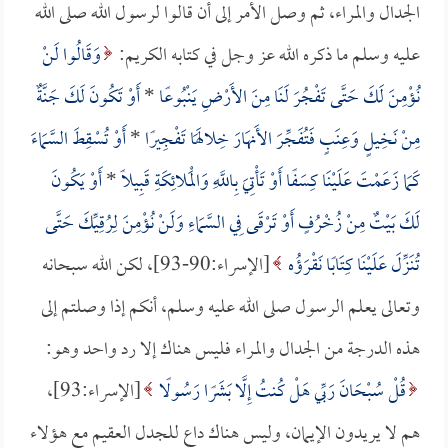
الجدال والمراء، ثم وصل الأمر إلى أن قالوا لرسول الله صلى الله
عليه وسلم ما ذكره الله عز وجل في كتابه الكريم:
وَقَالُوا لَنْ
نُؤْمِنَ لَكَ حَتَّى تَفْجُرَ لَنَا مِنَ الأَرْضِ يَنْبُوعًا
*
أَوْ تَكُونَ لَكَ جَنَّةٌ
مِنْ نَخِيلٍ وَعِنَبٍ فَتُفَجِّرَ الأَنهَارَ خِلالَهَا تَفْجِيرًا
*
أَوْ تُسْقِطَ السَّمَاءَ
كَمَا زَعَمْتَ عَلَيْنَا كِسَفًا أَوْ تَأْتِيَ بِاللَّهِ وَالْمَلائِكَةِ قَبِيلًا
*
أَوْ يَكُونَ
لَكَ بَيْتٌ مِنْ زُخْرُفٍ أَوْ تَرْقَى فِي السَّمَاءِ وَلَنْ نُؤْمِنَ لِرُقِيِّكَ حَتَّى
تُنَزِّلَ عَلَيْنَا كِتَابًا نَقْرَؤُه
[الإسراء:90-93]، لكن الله سبحانه
وتعالى يعلم الرسول صلى الله عليه وسلم، أنكم إذا وصلتم إلى
هذه الدرجة من الجدال والمراء فليس هناك إلا رد واحد وهو:
قُلْ سُبْحَانَ رَبِّي هَلْ كُنتُ إِلَّا بَشَرًا رَسُولًا
[الإسراء:93]،
هم لا يريدون الإيمان، وليس هناك داع للجدل العقيم مع هؤلاء