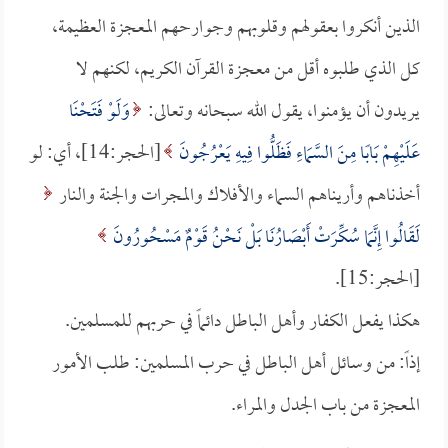
الذين أنكروا بعقولهم وقلوبهم وجوارحهم المعجزة العظيمة،
كل الذي طلبوه أقل من معجزة القرآن الكريم، لكنهم لا
يريدون أن يؤمنوا، يقول الله سبحانه وتعالى:
وَلَوْ فَتَحْنَا
عَلَيْهِمْ بَابًا مِنَ السَّمَاءِ فَظَلُّوا فِيهِ يَعْرُجُونَ
[الحجر:14]، أي: لو
أخذناهم وأريناهم السماء والأفلاك والمجرات والجنة والنار
لَقَالُوا إِنَّمَا سُكِّرَتْ أَبْصَارُنَا بَلْ نَحْنُ قَوْمٌ مَسْحُورُونَ
[الحجر:15].
هكذا يفعل الكفار وأهل الباطل دائماً في حربهم للمسلمين.
إذاً: من وسائل أهل الباطل في حرب المسلمين: طلب الأمور
المعجزة من باب الجدل والمراء.