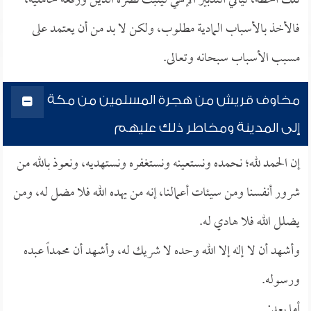
تلك الخطة، ليأتي التدبير الإلهي ليثبت نصرة الدين ورفعة حامليه،
فالأخذ بالأسباب المادية مطلوب، ولكن لا بد من أن يعتمد على
مسبب الأسباب سبحانه وتعالى.
مخاوف قريش من هجرة المسلمين من مكة
إلى المدينة ومخاطر ذلك عليهم
إن الحمد لله؛ نحمده ونستعينه ونستغفره ونستهديه، ونعوذ بالله من
شرور أنفسنا ومن سيئات أعمالنا، إنه من يهده الله فلا مضل له، ومن
يضلل الله فلا هادي له.
وأشهد أن لا إله إلا الله وحده لا شريك له، وأشهد أن محمداً عبده
ورسوله.
أما بعد: