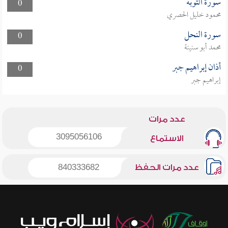
سورة التوبة
0
محمود خليل الحصري
سورة النحل
0
محمد أبو سنينة
أذان إبراهيم جبر
0
إبراهيم جبر
عدد مرات
3095056106
الاستماع
عدد مرات الحفظ
840333682