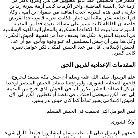
الكفار في الحضيض، فقد كانوا مغلوبين في بدر، ومروا بأكثر من
أزمة خلال السنة الماضية، وآخر الأزمات كانت أزمة سرية
زيد بن
حارثة
، ففي هذه السرية أخذت القافلة من
صفوان بن أمية
، وكان
فيها بضاعة تقدر بمائة ألف دينار، فكانت ضربة قاسية جداً لقريش،
خاصة أن القافلة كانت تسير على مسافة بعيدة جداً من المدينة
المنورة، مما يثبت لنا الكفاءة العسكرية والمخابراتية للقوة الإسلامية
في المدينة المنورة، فكل هذا يضعف جداً من نفسية الجيش المكي،
وكل هذا يبين أن جيش المسلمين له علو وقوة وبأس، مع أن عدد
الجيش الإسلامي أقل من عدد الجيش المكي، لكن عوامل نصره
كانت كثيرة.
المقدمات الإعدادية لفريق الحق
علم الرسول صلى الله عليه وسلم أن جيش مكة يستعد للخروج،
فاجمع الصحابة للشورى، ولو راجعنا صفات الجيش المنتصر لوجدنا
أن كل الصفات العشر تتكرر ثانياً في الجيش الذي خرج من المدينة
إلى أحد، لكن سيحصل اختلاف في نقطة أو نقطتين، لكن إلى الآن
الجيش الإسلامي يسير تماماً كما كان جيش بدر يسير.
فمن العوامل التي تحققت في الجيش المسلم:
أولاً: الشورى.
جمعهم الرسول صلى الله عليه وسلم ليتشاوروا جميعاً، فأول شيء