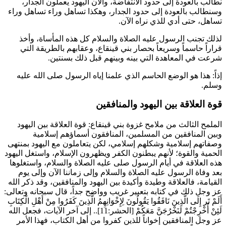
نطالب بالعودة إلى حدود الانتفاضة، والآن اليهود يعملون الجدار،
وسنطالب بالعودة إلى حدود الجدار، وهكذا تساهل وراء تساهل وراء
تساهل، حتى أدي للذي نراه الآن.
لذلك تجنب الرسول عليه الصلاة والسلام كل هذه المأساة، وأخذ
قراراً حاسماً وسريعاً بحصار بني قينقاع، وعقابهم بالطريقة التي
شرعت في المعاهدة التي بينه وبينهم قبل ذلك بسنتين.
إذاً: هذا هو الوضع الحاسم الذي علمنا إياه الرسول صلى الله عليه
وسلم.
قوة العلاقة بين اليهود والمنافقين
الملمح الثالث من ملامح غزوة بني قينقاع: قوة العلاقة بين اليهود
وبين المنافقين من المسلمين، المنافقون أسماؤهم إسلامية
وصفاتهم إسلامية وشكلهم إسلامي، لكن يتعاملون مع اليهود بمنتهى
الحمية والقوة؛ لأنهم يبطنون الكفر ويظهرون الإسلام، واستغل اليهود
هذه العلاقة في أيام الرسول صلى عليه الصلاة والسلام، واستغلوها
بعد وفاة الرسول عليه الصلاة والسلام وإلى زماننا الآن وإلى يوم
القيامة، فالعلاقة وطيدة وأكيدة بين اليهود والمنافقين، وقد ذكر الله
عز وجل ذلك في كتابه بتعبير غريب وواضح جداً، قال سبحانه وتعالى:
أَلَمْ تَر إِلَى الَّذِينَ نَافَقُوا يَقُولُونَ لِإِخْوَانِهِمُ الَّذِينَ كَفَرُوا مِنْ أَهْلِ الْكِتَابِ
لَئِنْ أُخْرِجْتُمْ لَنَخْرُجَنَّ مَعَكُمْ
[الحشر:11].. إلى آخر الآيات، فجعل الله
عز وجل المنافقين إخواناً للذين كفروا من أهل الكتاب، فهذا الأمر