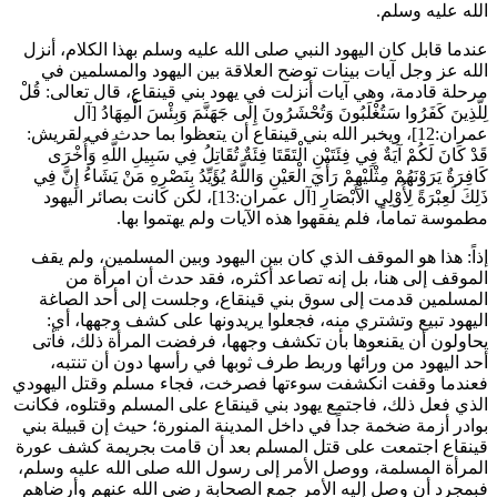
الله عليه وسلم.
عندما قابل كان اليهود النبي صلى الله عليه وسلم بهذا الكلام، أنزل
الله عز وجل آيات بينات توضح العلاقة بين اليهود والمسلمين في
مرحلة قادمة، وهي آيات أنزلت في يهود بني قينقاع، قال تعالى:
قُلْ
لِلَّذِينَ كَفَرُوا سَتُغْلَبُونَ وَتُحْشَرُونَ إِلَى جَهَنَّمَ وَبِئْسَ الْمِهَادُ
[آل
عمران:12]، ويخبر الله بني قينقاع أن يتعظوا بما حدث في لقريش:
قَدْ كَانَ لَكُمْ آيَةٌ فِي فِئَتَيْنِ الْتَقَتَا فِئَةٌ تُقَاتِلُ فِي سَبِيلِ اللَّهِ وَأُخْرَى
كَافِرَةٌ يَرَوْنَهُمْ مِثْلَيْهِمْ رَأْيَ الْعَيْنِ وَاللَّهُ يُؤَيِّدُ بِنَصْرِهِ مَنْ يَشَاءُ إِنَّ فِي
ذَلِكَ لَعِبْرَةً لِأُوْلِي الأَبْصَارِ
[آل عمران:13]، لكن كانت بصائر اليهود
مطموسة تماماً، فلم يفقهوا هذه الآيات ولم يهتموا بها.
إذاً: هذا هو الموقف الذي كان بين اليهود وبين المسلمين، ولم يقف
الموقف إلى هنا، بل إنه تصاعد أكثره، فقد حدث أن امرأة من
المسلمين قدمت إلى سوق بني قينقاع، وجلست إلى أحد الصاغة
اليهود تبيع وتشتري منه، فجعلوا يريدونها على كشف وجهها، أي:
يحاولون أن يقنعوها بأن تكشف وجهها، فرفضت المرأة ذلك، فأتى
أحد اليهود من ورائها وربط طرف ثوبها في رأسها دون أن تنتبه،
فعندما وقفت انكشفت سوءتها فصرخت، فجاء مسلم وقتل اليهودي
الذي فعل ذلك، فاجتمع يهود بني قينقاع على المسلم وقتلوه، فكانت
بوادر أزمة ضخمة جداً في داخل المدينة المنورة؛ حيث إن قبيلة بني
قينقاع اجتمعت على قتل المسلم بعد أن قامت بجريمة كشف عورة
المرأة المسلمة، ووصل الأمر إلى رسول الله صلى الله عليه وسلم،
فبمجرد أن وصل إليه الأمر جمع الصحابة رضي الله عنهم وأرضاهم