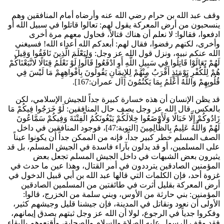
وقف
عبد الله بن حرام
رضي الله عنه وأرضاه أمام المنافقين وهم
ينسحبون من أرض المعركة يقول لهم: تعالوا قاتلوا في سبيل الله أو
ادفعوا، فقالوا: لا نعلم أن هناك قتالاً، فحاول معهم مرة أخرى
وأخرى، لكنهم رفضوا، فقال لهم: أبعدكم الله أعداء الله! فسيغني
الله عنكم نبيه، ونزل قول الله عز وجل:
وَلِيَعْلَمَ الَّذِينَ نَافَقُوا وَقِيلَ
لَهُمْ تَعَالَوْا قَاتِلُوا فِي سَبِيلِ اللَّهِ أَوِ ادْفَعُوا قَالُوا لَوْ نَعْلَمُ قِتَالًا لاتَّبَعْنَاكُمْ
هُمْ لِلْكُفْرِ يَوْمَئِذٍ أَقْرَبُ مِنْهُمْ لِلإِيمَانِ يَقُولُونَ بِأَفْواهِهِمْ مَا لَيْسَ فِي
قُلُوبِهِمْ وَاللَّهُ أَعْلَمُ بِمَا يَكْتُمُونَ
[آل عمران:167].
قد يظن الإنسان أن هذه خسارة كبيرة جداً للجيش الإسلامي، لكن
بالعكس. قال الله عز وجل يصف حال المنافقين:
لَوْ خَرَجُوا فِيكُمْ مَا
زَادُوكُمْ إِلَّا خَبَالًا وَلَأَوْضَعُوا خِلالَكُمْ يَبْغُونَكُمُ الْفِتْنَةَ وَفِيكُمْ سَمَّاعُونَ
لَهُمْ وَاللَّهُ عَلِيمٌ بِالظَّالِمِينَ
[التوبة:47]، فوجود المنافقين في داخل
الصف المسلم خطر كبير جداً، فإنه من الممكن جداً أن يكونوا عيناً
على المسلمين، أو قد يدلون بآراء فاسدة في الجيش المسلم، بل قد
يثيرون بعض الشبهات في داخل الجيش المسلم تجعل بعض
المؤمنين الصادقين يترددون في أمر القتال، وهذا عين ما حدث في
غزوة أحد، فإن الكلمات التي قالها
عبد الله بن أبي
قبيل الدخول في
أرض المعركة بقليل أثرت في طائفتين من المسلمين الصادقين
المؤمنين: بني حارثة من الأوس، وبني سلمة من الخزرج، قالوا:
الأولى أن نعود ونقاتل في المدينة، فإن جيشنا قليل وجيشهم كثير،
وفكروا جدياً في الرجوع، لولا أن الله عز وجل ثبتهم بصدق إيمانهم،
فقد وقف الرسول عليه الصلاة والسلام والصحابة، وأقنعوهم بالبقاء