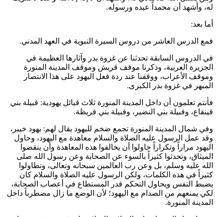
له، وأشهد أن محمداً عبده ورسوله.
أما بعد:
فمع الدرس العاشر من دروس السيرة النبوية في العهد المدني.
في الدروس السابقة تحدثنا عن غزوة بدر وآثارها العظيمة في
الجزيرة العربية، وذكرنا موقف قريش وموقف المدينة المنورة
وموقف الأعراب، ووقفنا عند ردة فعل اليهود على هذا الانتصار
المبهر في غزوة بدر الكبرى.
فأنتم تعلمون أن داخل المدينة المنورة ثلاث قبائل يهودية: قبيلة بني
قينقاع، وقبيلة بني النضير، وقبيلة بني قريظة.
وفي شمال المدينة المنورة تجمع ضخم لليهود يقال لهم: يهود خيبر،
وقد عمل الرسول عليه الصلاة والسلام معاهدة مع اليهود، وحاول
اليهود مراراً وتكراراً حاولوا أن يخالفوا هذه المعاهدة وأن ينقضوا
الميثاق، وتحدثوا كثيراً بالسوء عن الصحابة وعن رسول الله صلى
الله عليه وسلم، بل وعن رب العالمين سبحانه وتعالى، وتطاولوا
كثيراً في هذه الكلمات، ولكن الرسول عليه الصلاة والسلام كان
يضبط النفس ويحاول التحكم قدر المستطاع في أعصاب الصحابة،
لكي يمنعهم من الصدام مع اليهود؛ لأن الوضع ما زال مضطرباً داخل
المدينة المنورة.