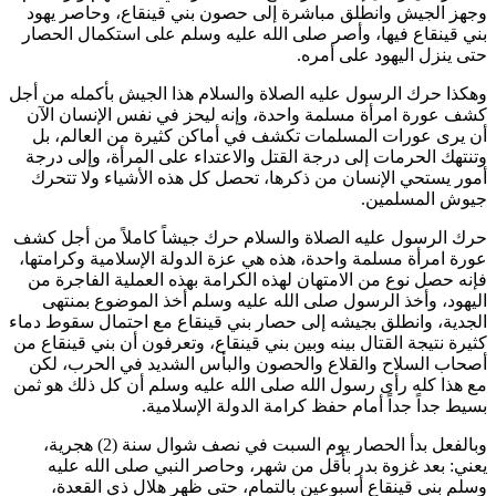
وجهز الجيش وانطلق مباشرة إلى حصون بني قينقاع، وحاصر يهود
بني قينقاع فيها، وأصر صلى الله عليه وسلم على استكمال الحصار
حتى ينزل اليهود على أمره.
وهكذا حرك الرسول عليه الصلاة والسلام هذا الجيش بأكمله من أجل
كشف عورة امرأة مسلمة واحدة، وإنه ليحز في نفس الإنسان الآن
أن يرى عورات المسلمات تكشف في أماكن كثيرة من العالم، بل
وتنتهك الحرمات إلى درجة القتل والاعتداء على المرأة، وإلى درجة
أمور يستحي الإنسان من ذكرها، تحصل كل هذه الأشياء ولا تتحرك
جيوش المسلمين.
حرك الرسول عليه الصلاة والسلام حرك جيشاً كاملاً من أجل كشف
عورة امرأة مسلمة واحدة، هذه هي عزة الدولة الإسلامية وكرامتها،
فإنه حصل نوع من الامتهان لهذه الكرامة بهذه العملية الفاجرة من
اليهود، وأخذ الرسول صلى الله عليه وسلم أخذ الموضوع بمنتهى
الجدية، وانطلق بجيشه إلى حصار بني قينقاع مع احتمال سقوط دماء
كثيرة نتيجة القتال بينه وبين بني قينقاع، وتعرفون أن بني قينقاع من
أصحاب السلاح والقلاع والحصون والبأس الشديد في الحرب، لكن
مع هذا كله رأى رسول الله صلى الله عليه وسلم أن كل ذلك هو ثمن
بسيط جداً جداً أمام حفظ كرامة الدولة الإسلامية.
وبالفعل بدأ الحصار يوم السبت في نصف شوال سنة (2) هجرية،
يعني: بعد غزوة بدر بأقل من شهر، وحاصر النبي صلى الله عليه
وسلم بني قينقاع أسبوعين بالتمام، حتى ظهر هلال ذي القعدة،