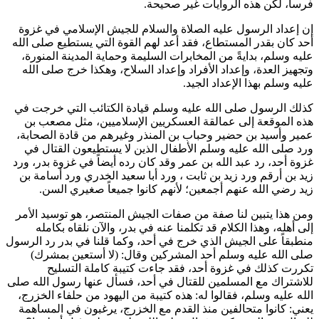
فرساً، لكن هذه الروايات غير صحيحة.
إن إعداد الرسول عليه الصلاة والسلام للجيش الإسلامي في غزوة
أحد كان بقدر المستطاع، فقد أعد لهم القوة التي يستطيع صلى الله
عليه وسلم، بدايةً من المخابرات السليمة وحماية المدينة المنورة،
وتجهيز العدة، وإعداد الأفراد وإعداد السلاح، وهكذا خرج صلى الله
عليه وسلم بهذا الإعداد الجيد.
كذلك الرسول صلى الله عليه وسلم قيادة الكتائب التي خرجت في
هذه الموقعة إلى عمالقة العسكريين الإسلاميين، مثل
مصعب بن
عمير
و
أسيد بن حضير
و
حباب بن المنذر
وغيرهم من قادة الصحابة،
ورد صلى الله عليه وسلم الأطفال الذين لا يستطيعون القتال في
غزوة أحد، رد
عبد الله بن عمر
وقد كان رده أيضاً في غزوة بدر، ورد
زيد بن أرقم
ورد
زيد بن ثابت
، ورد
أبا سعيد الخدري
ورد
أسامة بن
زيد
رضي الله عنهم أجمعين؛ لأنهم كانوا جميعاً صغيري السن.
ومن هذا يتبين لنا صفة من صفات الجيش المنتصر، هو توسيد الأمر
إلى أهله، وهذا الكلام قد تكلمنا عنه في بدر، والآن نلقاه بكامله
منطبقاً على الجيش الذي خرج في أحد، وكما قلنا في بدر رد الرسول
صلى الله عليه وسلم أحد المشركين وقال: (
لا أستعين بمشرك
)
تكررت كذلك في غزوة أحد، فقد جاءت كتيبة كاملة التسليح
للاشتراك مع المسلمين للقتال في أحد، فسأل عنها رسول الله صلى
الله عليه وسلم، فقالوا له: هذه كتيبة من اليهود من حلفاء الخزرج،
يعني: كانوا متحالفين منذ القدم مع الخزرج، يرغبون في المساهمة