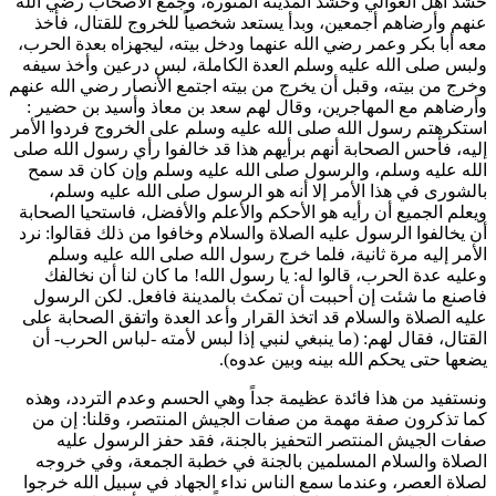
حشد أهل العوالي وحشد المدينة المنورة، وجمع الأصحاب رضي الله
عنهم وأرضاهم أجمعين، وبدأ يستعد شخصياً للخروج للقتال، فأخذ
معه
أبا بكر
و
عمر
رضي الله عنهما ودخل بيته، ليجهزاه بعدة الحرب،
ولبس صلى الله عليه وسلم العدة الكاملة، لبس درعين وأخذ سيفه
وخرج من بيته، وقبل أن يخرج من بيته اجتمع الأنصار رضي الله عنهم
وأرضاهم مع المهاجرين، وقال لهم
سعد بن معاذ
و
أسيد بن حضير
:
استكرهتم رسول الله صلى الله عليه وسلم على الخروج فردوا الأمر
إليه، فأحس الصحابة أنهم برأيهم هذا قد خالفوا رأي رسول الله صلى
الله عليه وسلم، والرسول صلى الله عليه وسلم وإن كان قد سمح
بالشورى في هذا الأمر إلا أنه هو الرسول صلى الله عليه وسلم،
ويعلم الجميع أن رأيه هو الأحكم والأعلم والأفضل، فاستحيا الصحابة
أن يخالفوا الرسول عليه الصلاة والسلام وخافوا من ذلك فقالوا: نرد
الأمر إليه مرة ثانية، فلما خرج رسول الله صلى الله عليه وسلم
وعليه عدة الحرب، قالوا له: يا رسول الله! ما كان لنا أن نخالفك
فاصنع ما شئت إن أحببت أن تمكث بالمدينة فافعل. لكن الرسول
عليه الصلاة والسلام قد اتخذ القرار وأعد العدة واتفق الصحابة على
القتال، فقال لهم: (
ما ينبغي لنبي إذا لبس لأمته -لباس الحرب- أن
يضعها حتى يحكم الله بينه وبين عدوه
).
ونستفيد من هذا فائدة عظيمة جداً وهي الحسم وعدم التردد، وهذه
كما تذكرون صفة مهمة من صفات الجيش المنتصر، وقلنا: إن من
صفات الجيش المنتصر التحفيز بالجنة، فقد حفز الرسول عليه
الصلاة والسلام المسلمين بالجنة في خطبة الجمعة، وفي خروجه
لصلاة العصر، وعندما سمع الناس نداء الجهاد في سبيل الله خرجوا