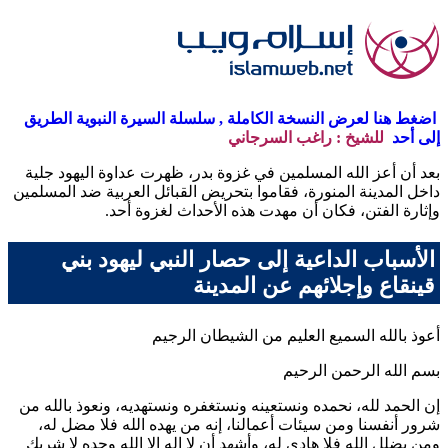
اضغط هنا لعرض النسخة الكاملة , سلسلة السيرة النبوية الطريق
إلى أحد
للشيخ : راغب السرجاني
بعد أن أعز الله المسلمين في غزوة بدر، ظهرت عداوة اليهود جلية
داخل المدينة المنورة، فقاموا بتحريض القبائل العربية ضد المسلمين
وإثارة الفتن، فكان أن مهدت هذه الأحداث لغزوة أحد.
الأسباب الداعية إلى حصار النبي ليهود بني
قينقاع وإجلائهم عن المدينة
أعوذ بالله السميع العليم من الشيطان الرجيم
بسم الله الرحمن الرحيم
إن الحمد لله، نحمده ونستعينه ونستغفره ونستهديه، ونعوذ بالله من
شرور أنفسنا ومن سيئات أعمالنا، إنه من يهده الله فلا مضل له،
ومن يضلل الله فلا هادي له، وأشهد أن لا إله إلا الله وحده لا شريك