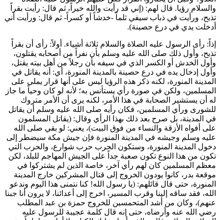
والسلام رؤيا. قال لهم: (
إني قد رأيت والله خيراً، ثم قال: رأيت بقراً
تذبح، ورأيت في ذباب سيفي ثلماً -خدشاً أو كسراً- ثم قال: ورأيت أني
أدخلت يدي في درع حصينة
).
إذاً: رأى الرسول عليه الصلاة والسلام ثلاثة أشياء. أولاً: رأى أن بقراً
تذبح، وأول ذلك صلى الله عليه وسلم بأن نفراً من أصحابه يقتلون،
وأول الخدش أو الكسر الذي في سيفه بأن رجلاً من أهل بيته يقتل،
وأول إدخال يده في درع حصينة بالمدينة المنورة، أي: أنه يقاتل في
المدينة المنورة، لكنه ذكر هذه الرؤيا ليس على أنها قرار يملى على
المسلمين، ولكن في صورة رأي يستأنس به؛ لأنه لو كان وحياً ما جاز
له أن يستشير الصحابة في هذا الأمر، لكنه يرى أن الأمر متروك
للشورى ورأي المسلمين، فكان رأيه صلى الله عليه وسلم أن يقاتل
في المدينة، بل صرح بعد ذلك بهذا الرأي وقال: (
يقاتل المسلمون
على أفواه الأزقة والنساء من فوق البيت
)، يعني: لو بقي صلى الله
عليه وسلم وجيشه في المدينة المنورة فإن جيش مكة سيضطر إلى
دخول المدينة المنورة، وستكون الحرب حرب شوارع، والحرب التي
تكون من هذا النوع تكون صعبة جداً على الجيش المهاجم للبلد، لكن
معظم المسلمين كان لهم رأي آخر، خاصة الذين لم يشتركوا في
موقعة بدر، كانوا يودون الخروج إلى قتال المشركين خارج المدينة
المنورة، حتى قال قائلهم: (
يا رسول الله! كنا نتمنى هذا اليوم وندعو
الله، فقد ساقه إلينا وقرب المسير، اخرج إلى أعدائنا، لا يرون أنا جبنا
عنهم
)، وكان من أشد المتحمسين للخروج
حمزة بن عبد المطلب
رضي الله عنه وأرضاه، حتى إنه قال كلمة عجيبة للرسول عليه