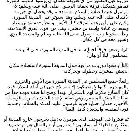
قرروه قبل التفكير في أي طريقة للقتال أن يؤمنوا المدينة المنورة،
فقاموا بتشكيل فرقة لحماية الرسول صلى الله عليه وسلم؛ لأن
الرسول عليه الصلاة والسلام مستهدف، وقد يحصل أي جريمة
لاغتياله صلى الله عليه وسلم، وهذا سيؤثر على المدينة المنورة،
وكان على رأس هذه الفرقة كبار الأوس والخزرج:
سعد بن معاذ
و
سعد بن عبادة
و
أسيد بن حضير
، وهي من أقوى الفرق الإسلامية،
وبدأت تحوط بيت الرسول صلى الله عليه وسلم والمسجد النبوي،
وتسير معه في كل مكان.
ثانياً: وضعوا فرقاً لحماية مداخل المدينة المنورة، حتى لا يباغت
المسلمون ليلاً أو نهاراً.
ثالثاًً: وضعوا دوريات مراقبة حول المدينة المنورة لاستطلاع مكان
الجيش المشرك وخطواته وتحركاته.
رابعاً: جميع المسلمين في المدينة المنورة من الأوس والخزرج
والمهاجرين كانوا لا يتحركون إلا بالسلاح حتى في أثناء الصلاة، فقد
كان السلاح ملازماً لهم باستمرار، وهذا يوضح لنا صفة مهمة جداً من
صفات الجيش المنتصر، وهي صفة الإعداد الجيد: مخابرات قوية أتت
بالأخبار، حصار، حماية قوية للرسول عليه الصلاة والسلام، وحماية
قوية للمدينة، واستعداد كامل للقتال.
ثم فكروا في الموقف الذي يقومون به: هل يخرجون خارج المدينة أو
يمكثون بداخلها؟ أين يحاربون؟ يختارون أرض القتال هم أم يختارها
العدو؟ وقبل أن يختاروا القرار قص عليهم الرسول عليه الصلاة