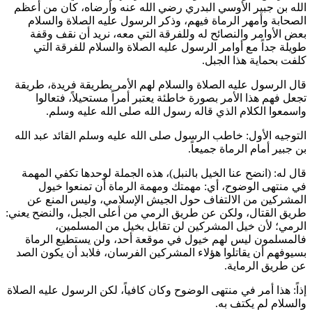
الله بن جبير الأوسي البدري
رضي الله عنه وأرضاه، كان من أعظم
الصحابة وأمهر الرماة فيهم، وذكر الرسول عليه الصلاة والسلام
بعض الأوامر والنصائح له وللفرقة التي معه، نريد أن نقف وقفة
طويلة جداً مع أوامر الرسول عليه الصلاة والسلام للفرقة التي
كلفت بحماية هذا الجبل.
قال الرسول عليه الصلاة والسلام لهم الأمر بطريقة فريدة، طريقة
تجعل فهم هذا الأمر بصورة خاطئة يعتبر أمراً مستحيلاً، فتعالوا
واسمعوا الكلام الذي قاله رسول الله صلى الله عليه وسلم.
التوجيه الأول: خاطب الرسول صلى الله عليه وسلم القائد
عبد الله
بن جبير
أمام الرماة جميعاً.
قال له: (
انضح عنا الخيل بالنبل
)، هذه الجملة لوحدها تكفي المهمة
في منتهى الوضوح، أي: مهمتك ومهمة الرماة أن تمنعوا خيول
المشركين من الالتفاف حول الجيش الإسلامي، وليس المنع عن
طريق القتال، ولكن عن طريق الرمي من أعلى الجبل، والنضح يعني:
الرمي؛ لأن خيل المشركين لن تقابل بخيل من المسلمين،
فالمسلمون ليس لهم خيول في موقعة أحد، ولن يستطيع الرماة
بسيوفهم أن يقاتلوا هؤلاء المشركين الفرسان، فلابد أن يكون الصد
عن طريق الرماية.
إذاً: هذا أمر في منتهى الوضوح وكان كافياً، لكن الرسول عليه الصلاة
والسلام لم يكتف به.