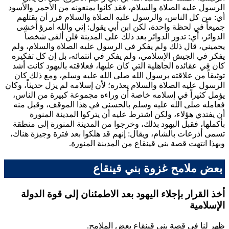
الرسول عليه الصلاة والسلام، فقد كانوا يمنعونه من الأحمر والأسود
أي: من كل الناس، والرسول عليه الصلاة والسلام قرر أن يقتلهم
جميعاً في لحظة واحدة، لكن
ابن أبي
يقول: إني والله امرؤ أخشى
الدوائر، أي: تدور الدوائر بعد ذلك على المدينة فلن ألقى شخصاً
يحميني، قال ذلك ولم يفكر في الرسول عليه الصلاة والسلام، ولم
يفكر في الجيش الإسلامي، ولم يفكر في انتمائه، بل إن كل تفكيره
كان في عقائده الجاهلية التي كان عليها، فعلاقته باليهود كانت أشد
توثيقاً من علاقته برسول الله صلى الله عليه وسلم، ومع ذلك كان
الرسول عليه الصلاة والسلام يعذره؛ لأن إسلامه لم يزل حديثاً، وكان
يؤمل كثيراً في إسلامه خاصة أن وراءه مجموعة كبيرة من الناس،
فعامله صلى الله عليه وسلم بالحسنى في هذا الموقف، وقبل منه
أن يفتدي هؤلاء، ولكن اشترط عليه أن يتركوا المدينة المنورة
بأكملها، فقبل اليهود بذلك، وخرجوا من المدينة المنورة إلى منطقة
تسمى أذرعات بالشام، ويقال: إنهم قد هلكوا بعد فترة وجيزة هناك،
وبهذا انتهت قصة بني قينقاع من المدينة المنورة.
بعض ملامح غزوة بني قينقاع
أخذ القرار بإجلاء اليهود بعد الاطمئنان إلى قوة الدولة
الإسلامية
ظهر لنا في قصة بني قينقاع بعض الملامح.