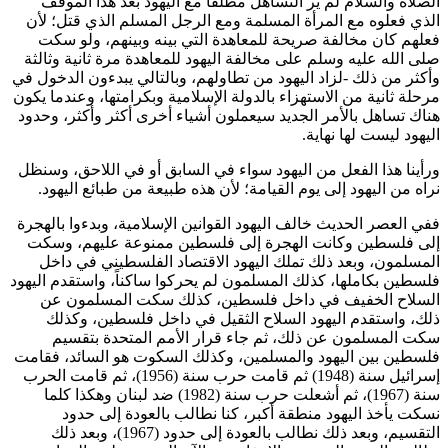
الصلاة والسلام لم ير التساهل مطلقاً مع اليهود بعد هذا الموقف
الذي فعلوه مع المرأة المسلمة ومع الرجل المسلم الذي قتل؛ لأن
فعلهم كان مخالفة صريحة للمعاهدة التي بينه وبينهم، ولو سكت
صلى الله عليه وسلم على مخالفة اليهود للمعاهدة مرة ثانية وثالثة
وأكثر من ذلك -لزاد اليهود من تطاولهم، وبالتالي يبدءون الدخول في
مرحلة ثانية من الاستهزاء بالدولة الإسلامية وبكرامتها، وعندما يكون
هناك تساهل بالأمر الجديد سيعملون أشياء أخرى أكثر وأكثر، وحدود
اليهود ليست لها نهاية.
ورأينا هذا الفعل من اليهود سواء في السابق أو في اللاحق، وسنظل
نراه من اليهود إلى يوم القيامة؛ لأن هذه طبيعة من طبائع اليهود.
ففي العصر الحديث خالف اليهود القوانين الإسلامية، وبدءوا بالهجرة
إلى فلسطين وكانت الهجرة إلى فلسطين ممنوعة عليهم، وسكت
المسلمون، وبعد ذلك تملك اليهود الاقتصاد الفلسطيني في داخل
فلسطين بكاملها، كذلك المسلمون لم يحركوا ساكناً، واستقدم اليهود
السلاح الخفيف في داخل فلسطين، كذلك سكت المسلمون عن
ذلك، واستقدم اليهود السلاح الثقيل في داخل فلسطين، وكذلك
سكت المسلمون عن ذلك، ثم جاء قرار الأمم المتحدة بتقسيم
فلسطين بين اليهود والمسلمين، وكذلك السكوت هو السائد، فقامت
إسرائيل سنة (1948) ثم قامت حرب سنة (1956)، ثم قامت الحرب
سنة (1967)، ثم أشعلت حرب سنة (1982) ضد لبنان وهكذا كلما
نسكت يأخذ اليهود منطقة أكبر، كنا نطالب بالعودة إلى حدود
التقسيم، وبعد ذلك نطالب بالعودة إلى حدود (1967)، وبعد ذلك