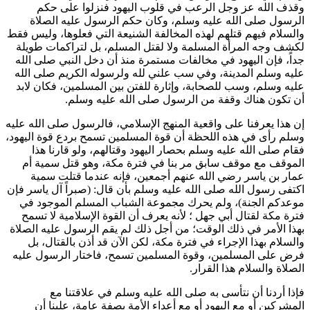
وقذف الله عز وجل الرعب في قلوب اليهود فنزلوا على حكم
الرسول صلى الله عليه وسلم، وكان حكم الرسول عليه الصلاة
والسلام فيهم قتلهم لهذه المخالفة الشنيعة التي فعلوها، وليس فقط
لكشف وجه المرأة المسلمة ولا لقتل المسلم، بل لتراكمات طويلة
جداً، فإن اليهود في مخالفات مستمرة منذ أن دخل النبي صلى الله
عليه وسلم المدينة، وفي سب علني لله ولرسوله الكريم صلى الله
عليه وسلم، وسب للصحابة، وإثارة للفتن بين المسلمين، فكان لابد
أن تكون هناك وقفة من الرسول صلى الله عليه وسلم.
إن هذا يعرفنا على واقعية المنهج الإسلامي، فالرسول صلى الله عليه
وسلم رأى في هذه اللحظة أن قوة المسلمين تسمح بردع قوة اليهود،
فقام صلى الله عليه وسلم بحصار اليهود وقتالهم، ولو قارنا هذا
الموقف مع موقف سابق مر بنا في فترة مكة، وهو قتل
سمية
أم
عمار بن ياسر
رضي الله عنهم أجمعين، فإنه عندما قتلت
سمية
اكتفى رسول الله صلى الله عليه وسلم بأن قال: (
صبراً آل ياسر فإن
موعدكم الجنة
)، ولم يحرك مجموعة الشباب المسلم الموجود في
فترة مكة لقتال
أبي جهل
؛ لأنه يعرف أن القوة الإسلامية لا تسمح
بهذا الأمر في ذلك الوقت؛ من أجل ذلك لم يقم الرسول عليه الصلاة
والسلام بهذا الإجراء في فترة مكة، لكن الآن قد أذن بالقتال، بل
فرض على المسلمين، وقوة المسلمين تسمح، فاختار الرسول عليه
الصلاة والسلام هذا القرار.
فإذا أردنا أن نتأسى به صلى الله عليه وسلم في علاقتنا مع
المشركين أو مع اليهود أو مع أعداء الأمة بصفة عامة، علينا أن