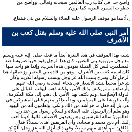
واضح جداً في كتاب رب العالمين سبحانه وتعالى، وواضح من
خطوات السيرة النبوية كما ترون.
إذاً: هذا هو موقف الرسول عليه الصلاة والسلام من بني قينقاع.
أمر النبي صلى الله عليه وسلم بقتل كعب بن
الأشرف
شبيه بهذا الموقف في هذه الفترة أيضاً ما فعله صلى الله عليه وسلم
مع رجل من يهود بني النضير، كان هذا الرجل يقود حرباً ضروساً ضد
المسلمين، ليس كل القبيلة يقودون هذه الحرب، وإنما هو واحد منها
كان اسمه
كعب بن الأشرف
، وهو من قادة بني النضير وزعمائها، هذا
الرجل كان يصرح بسب الله عز وجل وبسب رسوله الكريم وكان
شاعراً مجيداً ينشد الأشعار في هجاء الصحابة رضي الله عنهم
وأرضاهم، ولم يكتف بذلك الأمر، ولكنه ذهب ليؤلب القبائل على
الدولة الإسلامية، ولم يكتف بهذا الأمر، بل ذهب إلى مكة المكرمة،
وألب قريشاً على المسلمين، وبدأ يتذاكر معهم قتلى المشركين في
بدر، بل إنه فعل ما هو أشد من ذلك وأنكى، وتعلمون أنه من اليهود
وهو يعلم أن الرسول عليه الصلاة والسلام رسول من عند رب
العالمين؛ سأله القرشيون وهم يعبدون الأصنام، قالوا: أديننا أحب
إليك، أم دين محمد وأصحابه، وأي الفريقين أهدى سبيلاً؟ فقال
الكافر: أنتم أهدى منهم سبيلاً، وفي ذلك أنزل الله عز وجل:
أَلَمْ تَرَ