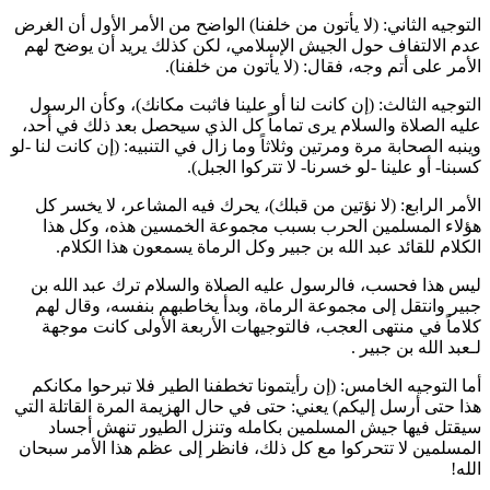
التوجيه الثاني: (
لا يأتون من خلفنا
) الواضح من الأمر الأول أن الغرض
عدم الالتفاف حول الجيش الإسلامي، لكن كذلك يريد أن يوضح لهم
الأمر على أتم وجه، فقال: (لا يأتون من خلفنا).
التوجيه الثالث: (
إن كانت لنا أو علينا فاثبت مكانك
)، وكأن الرسول
عليه الصلاة والسلام يرى تماماً كل الذي سيحصل بعد ذلك في أحد،
وينبه الصحابة مرة ومرتين وثلاثاً وما زال في التنبيه: (إن كانت لنا -لو
كسبنا- أو علينا -لو خسرنا- لا تتركوا الجبل).
الأمر الرابع: (لا نؤتين من قبلك)، يحرك فيه المشاعر، لا يخسر كل
هؤلاء المسلمين الحرب بسبب مجموعة الخمسين هذه، وكل هذا
الكلام للقائد
عبد الله بن جبير
وكل الرماة يسمعون هذا الكلام.
ليس هذا فحسب، فالرسول عليه الصلاة والسلام ترك
عبد الله بن
جبير
وانتقل إلى مجموعة الرماة، وبدأ يخاطبهم بنفسه، وقال لهم
كلاماً في منتهى العجب، فالتوجيهات الأربعة الأولى كانت موجهة
لـ
عبد الله بن جبير
.
أما التوجيه الخامس: (
إن رأيتمونا تخطفنا الطير فلا تبرحوا مكانكم
هذا حتى أرسل إليكم
) يعني: حتى في حال الهزيمة المرة القاتلة التي
سيقتل فيها جيش المسلمين بكامله وتنزل الطيور تنهش أجساد
المسلمين لا تتحركوا مع كل ذلك، فانظر إلى عظم هذا الأمر سبحان
الله!