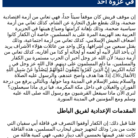
في غزوة أحد
إن موقف قريش كان موقفاً سيئاً جداً، فهي تعاني من أزمة اقتصادية
ضخمة، وذلك بقطع طرق التجارة عن الشام، كذلك تعاني من أزمة
سياسية ضخمة، وذلك بإهانة كرامتها وضياع هيبتها في الجزيرة
العربية بعد الهزيمة المرة على يد المسلمين، خاصة أن الكفار كانوا
أضعاف الجيش الإسلامي، كذلك تعاني من أزمة اجتماعية، وذلك
بقتل سبعين من أشرافها، وكل واحد من عائلات هؤلاء الأشراف يريد
أن يأخذ الثأر لأبيه أو لعمه أو لخاله أو كذا من أقاربه، كذلك تعاني من
أزمة دينية؛ لأن الله عز وجل أخبر أن الحرب مستمرة بين الكفار
والمسلمين، ما دام المسلمون على دينهم. قال الله عز وجل في
كتابه الكريم:
إِنَّ الَّذِينَ كَفَرُوا يُنْفِقُونَ أَمْوَالَهُمْ لِيَصُدُّوا عَنْ سَبِيلِ اللَّهِ
[الأنفال:36]، إذاً: هذا هدف واضح عندهم، والرسول عليه الصلاة
والسلام ينشر الإسلام في المدينة وما حولها، وبالتالي يرفع من درجة
الفوران والغيلان في داخل مكة المكرمة، فيا ترى ماذا سيعملون؟
لنرى الآن ماذا سيفعل القرشيون مع رسول الله صلى الله عليه
وسلم ومع المؤمنين في المدينة المنورة.
المقدمات الإعدادية لفريق الباطل
قلنا قبل ذلك: إن الكفار أوقفوا التصرف في قافلة
أبي سفيان
التي
نجت من بدر؛ وذلك لتجهيز جيش ليحارب المسلمين، هذه القافلة
كانت تقدر قيمتها بخمسين ألف دينار ذهبي، فهي كمية هائلة من