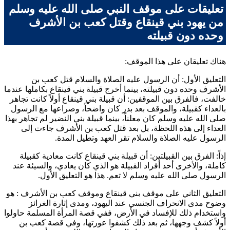
تعليقات على موقف النبي صلى الله عليه وسلم
من يهود بني قينقاع وقتل كعب بن الأشرف
وحده دون قبيلته
هناك تعليقان على هذا الموقف:
التعليق الأول: أن الرسول عليه الصلاة والسلام قتل
كعب بن
الأشرف
وحده دون قبيلته، بينما أخرج قبيلة بني قينقاع بكاملها عندما
خالفت، فالفرق بين الموقفين: أن قبيلة بني قينقاع أولاً كانت تجاهر
بالعداء كقبيلة، والموقف بعد بدر كان واضحاً، وصراعها مع الرسول
صلى الله عليه وسلم كان معلناً، بينما قبيلة بني النضير لم تجاهر بهذا
العداء إلى هذه اللحظة، بل بعد قتل
كعب بن الأشرف
جاءت إلى
الرسول عليه الصلاة والسلام تقر العهد وتطيل المدة.
إذاً: الفرق بين القبيلتين: أن قبيلة بني قينقاع كانت معادية كقبيلة
كاملة، والأخرى أحد أفراد القبيلة هو الذي كان يعادي، والسيئة عند
الرسول صلى الله عليه وسلم لا تعم. هذا هو التعليق الأول.
التعليق الثاني على موقف بني قينقاع وموقف
كعب بن الأشرف
: هو
وضوح مدى الانحراف الجنسي عند اليهود، ومدى إثارة الغرائز
واستخدام ذلك للإفساد في الأرض، ففي قصة المرأة المسلمة حاولوا
أولاً كشف وجهها، ثم بعد ذلك كشفوا عورتها، وفي قصة
كعب بن