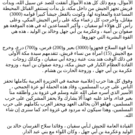
الأموال، ومع ذلك كل هذه الأموال أنفقت للصد عن سبيل الله، وبدأت
قريش تجهز الجيش من داخل مكة، بل بدأت تستنفر القبائل المحيطة
المساعدة والمعاونة لها، وكونت بالفعل جيشاً كبيراً قوامه (3000)
مقاتل، وأخرجت كل زعماء مكة على رأس الجيش المكي، وعلى
رأس كل هؤلاء
أبو سفيان
، وأكبر المساعدين له في هذه الموقعة هو
صفوان بن أمية
، و
عكرمة بن أبي جهل
و
خالد بن الوليد
، هذه هي
القوة البشرية التي جهزوها.
أما قوة السلاح فجهزوا (3000) بعير و(200) فرس، و(700) درع، وخرج
مع الجيش (15) امرأة من نساء قريش، تتقدمهم سيدة مكة الأولى
في ذلك الوقت
هند بنت عتبة
زوجة
أبي سفيان
، وكذلك زوجات
القادة العظام الكبار في جيش مكة، زوجة
صفوان بن أمية
، وزوجة
عكرمة بن أبي جهل
، وزوجة
الحارث بن هشام
.
وفوق كل هذا حرب إعلامية ضخمة في الجزيرة العربية بكاملها تحفز
الناس على حرب المسلمين، وقاد هذه الحملة
أبو عزة الجمحي
،
الأسير الذي أسره صلى الله عليه وسلم في غزوة بدر وأطلقه مناً
بغير فداء، وأخذ عليه عهداً ألا يشارك ولا يحفز المشركين على حرب
المسلمين، فهاهو الآن يخالف العهد ويحفز العرب بكاملهم على حرب
المسلمين، وهذا سيكون له مردود في غزوة أحد كما سنرى إن شاء
الله.
القيادة العامة للجيش لـ
أبي سفيان
، وقائدا سلاح الفرسان
خالد بن
الوليد
و
عكرمة بن أبي جهل
، وكان اللواء مع بني عبد الدار.