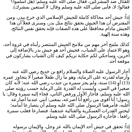
للقتال ضد المشركين، فقال صلى الله عليه وسلم: (
هل أسلموا؟
فقالوا: لا، فأبى صلى الله عليه وسلم وقال: لا أستعين بمشرك
).
إذاً: جيش أحد محاكاة كاملة للجيش الإسلامي الذي خرج ببدر، ومن
المفترض أن هذا الجيش يحقق نتائج مثل بدر، وسنرى فعلاً أن هذا
الجيش مادام محافظاً على هذه الصفات فإنه يحقق نفس النتائج،
وهذه سنة إلهية.
كذلك ملمح آخر مهم من ملامح الجيش المنتصر رأيناه في غزوة أحد،
وهو الاعتماد على الشباب، فجيش أحد هو جيش بدر بالإضافة إلى
آخرين، وسأحكي لكم حكاية تريكم كيف كان الشباب يشاركون في
موقعة أحد.
أجاز الرسول عليه الصلاة والسلام
رافع بن خديج
رضي الله عنه
وأرضاه لقدرته على الرماية، وهو ما زال طفلاً صغيراً لا يتجاوز عمره
(13) أو (14) سنة، ولم يجز
سمرة بن جندب
رضي الله عنه؛ لأنه كان
صغيراً في السن، وليست له القدرة على الرماية حسب رؤيته صلى
الله عليه وسلم، فأجاز الأول ورفض الثاني، فجاء إليه
سمرة
وقال: يا
رسول! أنا أقوى من
رافع
أنا أصرعه، بمعنى: أنني عندما أصارعه
أغلبه، فأمرهما الرسول صلى الله عليه وسلم أن يتصارعا أمامه؛
ليختبر القدرات العسكرية والقتالية عندهما، فتصارعا فغلب
سمرة
رافعاً
، فأجازه الرسول صلى الله عليه وسلم.
إذاً: تحقق في جيش أحد الإيمان بالله عز وجل، والإيمان برسوله