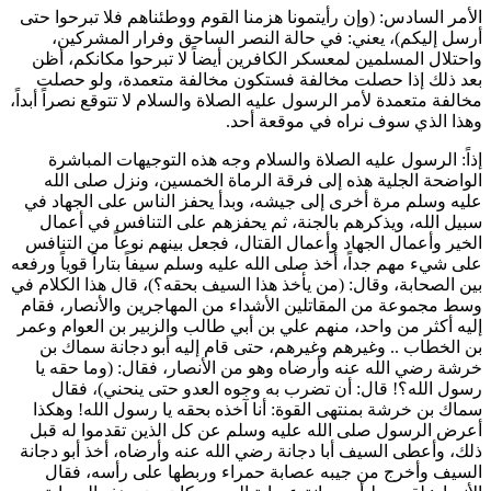
الأمر السادس: (
وإن رأيتمونا هزمنا القوم ووطئناهم فلا تبرحوا حتى
أرسل إليكم
)، يعني: في حالة النصر الساحق وفرار المشركين،
واحتلال المسلمين لمعسكر الكافرين أيضاً لا تبرحوا مكانكم، أظن
بعد ذلك إذا حصلت مخالفة فستكون مخالفة متعمدة، ولو حصلت
مخالفة متعمدة لأمر الرسول عليه الصلاة والسلام لا تتوقع نصراً أبداً،
وهذا الذي سوف نراه في موقعة أحد.
إذاً: الرسول عليه الصلاة والسلام وجه هذه التوجيهات المباشرة
الواضحة الجلية هذه إلى فرقة الرماة الخمسين، ونزل صلى الله
عليه وسلم مرة أخرى إلى جيشه، وبدأ يحفز الناس على الجهاد في
سبيل الله، ويذكرهم بالجنة، ثم يحفزهم على التنافس في أعمال
الخير وأعمال الجهاد وأعمال القتال، فجعل بينهم نوعاً من التنافس
على شيء مهم جداً، أخذ صلى الله عليه وسلم سيفاً بتاراً قوياً ورفعه
بين الصحابة، وقال: (
من يأخذ هذا السيف بحقه؟
)، قال هذا الكلام في
وسط مجموعة من المقاتلين الأشداء من المهاجرين والأنصار، فقام
إليه أكثر من واحد، منهم
علي بن أبي طالب
و
الزبير بن العوام
و
عمر
بن الخطاب
.. وغيرهم وغيرهم، حتى قام إليه
أبو دجانة سماك بن
خرشة
رضي الله عنه وأرضاه وهو من الأنصار، فقال: (
وما حقه يا
رسول الله؟! قال: أن تضرب به وجوه العدو حتى ينحني
)، فقال
سماك بن خرشة
بمنتهى القوة: أنا آخذه بحقه يا رسول الله! وهكذا
أعرض الرسول صلى الله عليه وسلم عن كل الذين تقدموا له قبل
ذلك، وأعطى السيف
أبا دجانة
رضي الله عنه وأرضاه، أخذ
أبو دجانة
السيف وأخرج من جيبه عصابة حمراء وربطها على رأسه، فقال