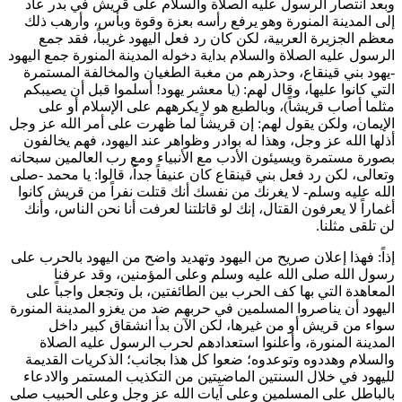
وبعد انتصار الرسول عليه الصلاة والسلام على قريش في بدر عاد
إلى المدينة المنورة وهو يرفع رأسه بعزة وقوة وبأس، وأرهب ذلك
معظم الجزيرة العربية، لكن كان رد فعل اليهود غريباً، فقد جمع
الرسول عليه الصلاة والسلام بداية دخوله المدينة المنورة جمع اليهود
-يهود بني قينقاع، وحذرهم من مغبة الطغيان والمخالفة المستمرة
التي كانوا عليها، وقال لهم: (
يا معشر يهود! أسلموا قبل أن يصيبكم
مثلما أصاب قريشاً
)، وبالطبع هو لا يكرههم على الإسلام أو على
الإيمان، ولكن يقول لهم: إن قريشاً لما ظهرت على أمر الله عز وجل
أذلها الله عز وجل، وهذا له بوادر وظواهر عند اليهود، فهم يخالفون
بصورة مستمرة ويسيئون الأدب مع الأنبياء ومع رب العالمين سبحانه
وتعالى، لكن رد فعل بني قينقاع كان عنيفاً جداً، قالوا: يا محمد -صلى
الله عليه وسلم- لا يغرنك من نفسك أنك قتلت نفراً من قريش كانوا
أغماراً لا يعرفون القتال، إنك لو قاتلتنا لعرفت أنا نحن الناس، وأنك
لن تلقى مثلنا.
إذاً: فهذا إعلان صريح من اليهود وتهديد واضح من اليهود بالحرب على
رسول الله صلى الله عليه وسلم وعلى المؤمنين، وقد عرفنا
المعاهدة التي بها كف الحرب بين الطائفتين، بل وتجعل واجباً على
اليهود أن يناصروا المسلمين في حربهم ضد من يغزو المدينة المنورة
سواء من قريش أو من غيرها، لكن الآن بدأ انشقاق كبير داخل
المدينة المنورة، وأعلنوا استعدادهم لحرب الرسول عليه الصلاة
والسلام وهددوه وتوعدوه؛ ضعوا كل هذا بجانب؛ الذكريات القديمة
لليهود في خلال السنتين الماضيتين من التكذيب المستمر والادعاء
بالباطل على المسلمين وعلى آيات الله عز وجل وعلى الحبيب صلى