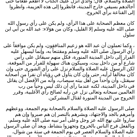
الصلاة والسلام، قال: والذي أنزل عليك الكتاب لا أطعم طعاماً حتى
أجالدهم بسيفي خارج المدينة، فانظروا إلى هذه العزيمة، وانظروا
إلى القناعة برأي الخروج.
كان معظم الصحابة على هذا الرأي، ولم يكن على رأي رسول الله
صلى الله عليه وسلم إلا القليل، وكان من هؤلاء:
عبد الله بن أبي
ابن
سلول
، وكما تعملون أن
عبد الله
هو زعيم المنافقون، ولم يكن موافقاً على
رأي الرسول صلى الله عليه وسلم ومقتنعاً به، وإنما ليسهل عليه
الفرار إلى داخل المدينة المنورة، فكل منهم سيقاتل على رأس
شارع أو من داخل بيت، وسيكون هناك سهولة للفرار من الموقعة،
لكن الرسول عليه الصلاة والسلام نزل على رأي الشورى حتى وإن
كان مخالفاً لرأيه، حتى وإن كان يتأول في رؤياه أن نفراً من أصحابه
سيقتل، وأن واحداً من أهل بيته سيصاب، وأنه من الأفضل أن يقاتل
في داخل المدينة، لكنه عندما رأى أن ذلك ليس وحياً من رب
العالمين سبحانه وتعالى نزل عن رأيه لصالح رأي الأغلبية، وقرر
الخروج من المدينة المنورة لقتال المشركين.
صلى الرسول عليه الصلاة والسلام بالصحابة يوم الجمعة، ووعظهم
وأمرهم بالجد والاجتهاد، وبشرهم بالنصر إن هم صبروا وإن هم
ساروا على نهج الله عز وجل وعلى أمر نبيه صلى الله عليه وسلم،
وبالفعل فرح الناس بالخروج وتجهزوا بنشاط، وبعد أن صلى الرسول
عليه الصلاة والسلام العصر في يوم الجمعة في ستة من شوال،