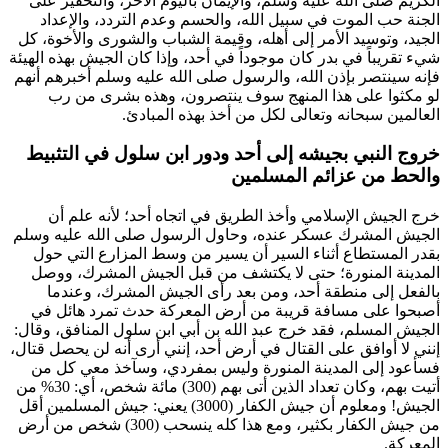
الكريم صلى الله عليه وسلم، والإيمان باليوم الآخر، والتحفيز على
الجنة حب الموت في سبيل الله، والحسم وعدم التردد، والإعداد
الجيد، وتوسيد الأمر إلى أهله، وقيمة الشباب والشورى والأخوة، كل
شيء تقريباً في بدر كان موجوداً في أحد، وإذا كان الجيش بهذه الهيئة
فإنه سينتصر بإذن الله، والرسول صلى الله عليه وسلم أخبرهم أنهم
لو مكثوا على هذا المنهج سوف ينتصرون، وهذه بشرى من رب
العالمين سبحانه وتعالى لكل من أخذ بهذه المبادئ.
خروج النبي بجيشه إلى أحد ودور ابن سلول في التثبيط
والحط من عزائم المسلمين
خرج الجيش الإسلامي وأخذ الطريق في اتجاه أحد؛ لأنه علم أن
الجيش المشرك عسكر عنده، وحاول الرسول صلى الله عليه وسلم
بقدر المستطاع أثناء السير أن يسير من وسط المزارع التي حول
المدينة المنورة؛ حتى لا يكتشف من قبل الجيش المشرك، ووصل
بالفعل إلى منطقة أحد، ومن بعد رأى الجيش المشرك، وعندما
أصبحوا على مسافة قريبة من أرض المعركة حدث تمرد هائل في
الجيش المسلم، فقد خرج
عبد الله بن أبي ابن سلول
المنافق، وقال:
إنني لا أوافق على القتال في أرض أحد، إنني أرى أنه لن يحصل قتال،
فسأعود إلى المدينة المنورة وليس بمفردي، وسآخذ معي كل من
أتيت بهم، وكان تعداد الذين أتى بهم (300) مائة شخص، أي: 30% من
الجيش! ومعلوم أن جيش الكفار (3000) يعني: جيش المسلمين أقل
من جيش الكفار بكثير، ومع هذا كله ينسحب (300) شخص من أرض
المعركة.