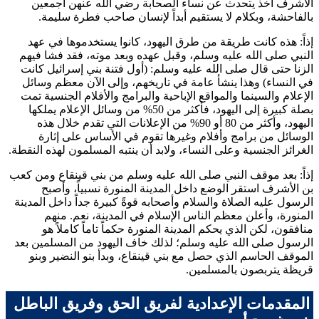
الأشرف
أخذ يتحدث عن نساء الصحابة رضي الله عنهن أجمعين
بالفاحشة، وبكلام لا يستقيم أبداً لإنسان صاحب فطرة سليمة.
إذاً: هذه كانت طريقة من طرق اليهود، كانوا يستخدموها في عهد
النبي صلى الله عليه وسلم، وقبل عهده وبعد موته، فقد فشا فيهم
الزنا حتى قال صلى الله عليه وسلم: (
أول فتنة بني إسرائيل كانت
في النساء
) وهذا ينشأ عامة في تاريخهم، وإلى الآن معظم وسائل
الإعلام والسينما والمواقع الإباحية والبرامج والأفلام الجنسية تمت
بصلة كبيرة إلى اليهود، فأكثر من 50% من وسائل الإعلام يملكها
اليهود، وأكثر من 80 أو 90% من الإعلانات التي تقدم خلال هذه
الوسائل من برامج وأفلام وغيرها تقوم في الأساس على إثارة
الغرائز الجنسية وعلى النساء، ولابد أن ينتبه المسلمون لهذه النقطة.
إذاً: بعد موقف النبي صلى الله عليه وسلم من بني قينقاع ومن
كعب
بن الأشرف
استقر الوضع داخل المدينة المنورة نسبياً، وأصبح
الرسول عليه الصلاة والسلام وأصحابه قوةً كبيرة جداً داخل المدينة
المنورة، وأعلن معظم الناس الإسلام في المدينة، نعم. منهم
منافقون، لكن الذي يحكم المدينة المنورة حكماً تاماً كاملاً هو
الرسول صلى الله عليه وسلم؛ لذلك خاف اليهود من المسلمين بعد
الموقف الحاسم الذي حصل مع بني قينقاع، وبدأ بنو النضير وبنو
قريظة يتربصون بالمسلمين.
المقدمات الإعدادية لفريق الحق وفريق الباطل