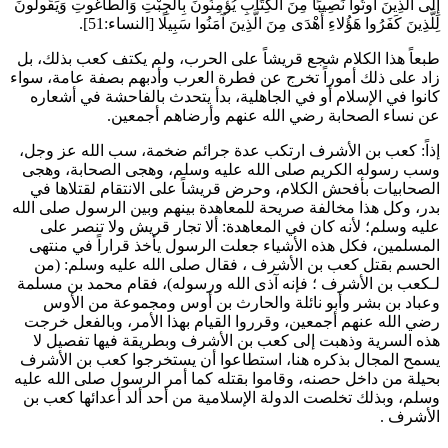
إِلَى الَّذِينَ أُوتُوا نَصِيبًا مِنَ الْكِتَابِ يُؤْمِنُونَ بِالْجِبْتِ وَالطَّاغُوتِ وَيَقُولُونَ
لِلَّذِينَ كَفَرُوا هَؤُلاءِ أَهْدَى مِنَ الَّذِينَ آمَنُوا سَبِيلًا
[النساء:51].
طبعاً هذا الكلام شجع قريشاً على الحرب، ولم يكتف
كعب
بذلك، بل
زاد على ذلك أموراً تخرج عن فطرة العرب وأدبهم بصفة عامة، سواء
كانوا في الإسلام أو في الجاهلية، بدأ يتحدث بالفاحشة في أشعاره
عن نساء الصحابة رضي الله عنهم وأرضاهم أجمعين.
إذاً:
كعب بن الأشرف
ارتكب عدة جرائم ضخمة، سب الله عز وجل،
وسب رسوله الكريم صلى الله عليه وسلم، وهجى الصحابة، وهجى
الصحابيات بأفحش الكلام، وحرض قريشاً على الانتقام لقتلاها في
بدر، وكل هذا مخالفة صريحة للمعاهدة بينهم وبين الرسول صلى الله
عليه وسلم؛ لأنه كان في المعاهدة: ألا تجار قريش ولا تنصر على
المسلمين، فكل هذه الأشياء جعلت الرسول يأخذ قراراً في منتهى
الحسم بقتل
كعب بن الأشرف
، فقال صلى الله عليه وسلم: (
من
لـ
كعب بن الأشرف
؛ فإنه آذى الله ورسوله
)، فقام
محمد بن مسلمة
و
عباد بن بشر
و
أبو نائلة
و
الحارث بن أوس
ومجموعة من الأوس
رضي الله عنهم أجمعين، وقرروا القيام بهذا الأمر، وبالفعل خرجت
هذه السرية وذهبت إلى
كعب بن الأشرف
وبطريقة فيها تفصيل لا
يسمح المجال بذكره هنا، استطاعوا أن يستخرجوا
كعب بن الأشرف
بحيلة من داخل حصنه، وقاموا بقتله كما أمر الرسول صلى الله عليه
وسلم، وبذلك تخلصت الدولة الإسلامية من أحد ألد أعدائها
كعب بن
الأشرف
.