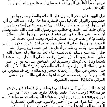
ندرس جيداً الظرف الذي أخذ فيه صلى الله عليه وسلم القرار أياً
كان هذا القرار.
نزل اليهود على حكم الرسول عليه الصلاة والسلام وخرجوا من
حصونهم، والقرار كان قتل بني قينقاع، هنا جاء وكان
عبد الله بن أبي
ابن سلول
قد أسلم منذ أيام قليلة، أي: لم يمض على إسلامه شهر،
وكان حليفاً لبني قينقاع، فطلب من رسول الله صلى الله عليه وسلم
أن يحسن في مواليه في بني قينقاع، فرفض الرسول عليه الصلاة
والسلام؛ لأن هذه جريمة عسكرية كبرى وفتنة كبيرة تحدث في
المدينة، والرسول صلى الله عليه وسلم قد أخذ القرار، فكرر
ابن أبي
الطلب مرة وثانية وثالثة، ثم أدخل يده في جيب درع رسول الله
صلى الله عليه وسلم الذي لبسه أثناء الحرب، فقال له رسول الله
صلى الله عليه وسلم: (أرسلني)، وغضب صلى الله عليه وسلم غضباً
شديداً وقال له: (
ويحك أرسلني
)، لكن المنافق
عبد الله بن أبي
أصر
على إمساك الرسول عليه الصلاة والسلام، وقال: لا والله لا أرسلك
حتى تحسن في موالي، أربعمائة حاسر وثلاثمائة دارع، قد منعوني من
الأحمر والأسود وتحصدهم في غداة واحدة، إني والله امرؤ أخشى
الدوائر. هكذا قال بمنتهى التصريح.
إن
عبد الله بن أبي
كان حليفاً لبني قينقاع، وبنو قينقاع فيهم جيش
قوامه (700) رجل، (400) حاسر و(300) دارع، يعني: (400) من غير
دروع، و(300) عليهم دروع الحرب، هؤلاء السبعمائة قد منعوا
عبد الله
بن أبي
-كما يقول هو- من الأحمر والأسود، فهي القوة العسكرية
الرئيسية المساعدة لـ
عبد الله بن أبي
زعيم الخزرج قبل أن يأتي