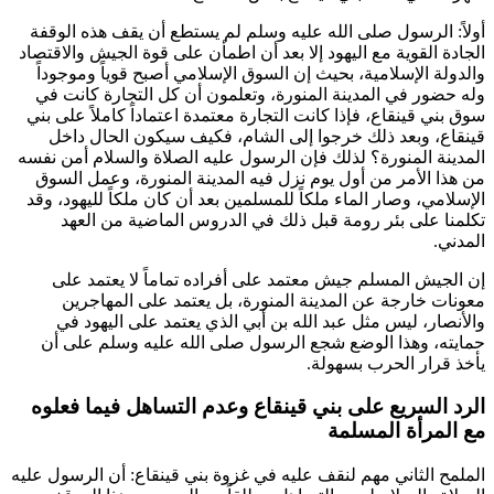
أولاً: الرسول صلى الله عليه وسلم لم يستطع أن يقف هذه الوقفة
الجادة القوية مع اليهود إلا بعد أن اطمأن على قوة الجيش والاقتصاد
والدولة الإسلامية، بحيث إن السوق الإسلامي أصبح قوياً وموجوداً
وله حضور في المدينة المنورة، وتعلمون أن كل التجارة كانت في
سوق بني قينقاع، فإذا كانت التجارة معتمدة اعتماداً كاملاً على بني
قينقاع، وبعد ذلك خرجوا إلى الشام، فكيف سيكون الحال داخل
المدينة المنورة؟ لذلك فإن الرسول عليه الصلاة والسلام أمن نفسه
من هذا الأمر من أول يوم نزل فيه المدينة المنورة، وعمل السوق
الإسلامي، وصار الماء ملكاً للمسلمين بعد أن كان ملكاً لليهود، وقد
تكلمنا على بئر رومة قبل ذلك في الدروس الماضية من العهد
المدني.
إن الجيش المسلم جيش معتمد على أفراده تماماً لا يعتمد على
معونات خارجة عن المدينة المنورة، بل يعتمد على المهاجرين
والأنصار، ليس مثل
عبد الله بن أبي
الذي يعتمد على اليهود في
حمايته، وهذا الوضع شجع الرسول صلى الله عليه وسلم على أن
يأخذ قرار الحرب بسهولة.
الرد السريع على بني قينقاع وعدم التساهل فيما فعلوه
مع المرأة المسلمة
الملمح الثاني مهم لنقف عليه في غزوة بني قينقاع: أن الرسول عليه