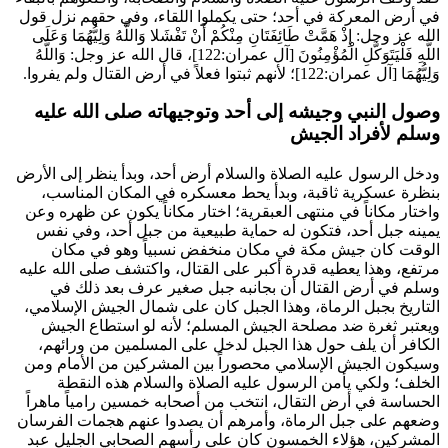
في أرض المعركة في أحد؛ حتى يكملوا اللقاء، وفي حقهم نزل قول
الله عز وجل:
إِذْ هَمَّتْ طَائِفَتَانِ مِنْكُمْ أَنْ تَفْشَلا وَاللَّهُ وَلِيُّهُمَا وَعَلَى
اللَّهِ فَلْيَتَوَكَّلِ الْمُؤْمِنُونَ
[آل عمران:122]، قال الله عز وجل:
وَاللَّهُ
وَلِيُّهُمَا
[آل عمران:122]؛ لأنهم ثبتوا فعلاً في أرض القتال ولم يفروا.
وصول النبي وجيشه إلى أحد وتوجيهاته صلى الله عليه
وسلم لأفراد الجيش
ودخل الرسول عليه الصلاة والسلام أرض أحد، وبدأ ينظر إلى الأرض
بنظرة عسكرية ثاقبة، وبدأ يحط معسكره في المكان المناسب،
واختار مكاناً في منتهى العبقرية؛ اختار مكاناً يكون عن ظهره وعن
يمينه جبل أحد، فتكون له حماية طبيعية من جبل أحد، وفي نفس
الوقت كان جيش مكة في مكان منخفض نسبياً وهو في مكان
مرتفع، وهذا يعطيه قدرة أكبر على القتال، واكتشف صلى الله عليه
وسلم في أرض القتال أن بجانبه جبل صغير عرف بعد ذلك في
التاريخ بجبل الرماة، وهذا الجبل كان على شمال الجيش الإسلامي،
ويعتبر ثغرة ضد مصلحة الجيش المسلم؛ لأنه لو استطاع الجيش
الكافر أن يلف حول هذا الجبل لدخل على المسلمين من ورائهم،
وسيكون الجيش الإسلامي محصوراً بين المشركين من الأمام ومن
الخلف؛ ولكي يأمن الرسول عليه الصلاة والسلام هذه النقطة
الحساسة في أرض التقال، انتخب من أصحابه خمسين رامياً ماهراً
وضعهم على جبل الرماة، وأمرهم أن يصدوا عنهم هجمات الفرسان
المشركين، هؤلاء الخمسون كان على رأسهم الصحابي الجليل
عبد