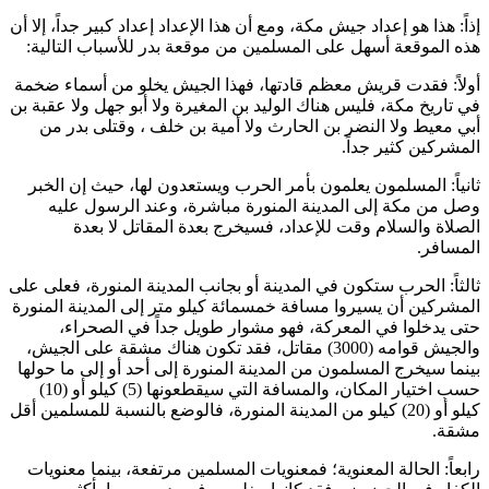
إذاً: هذا هو إعداد جيش مكة، ومع أن هذا الإعداد إعداد كبير جداً، إلا أن
هذه الموقعة أسهل على المسلمين من موقعة بدر للأسباب التالية:
أولاً: فقدت قريش معظم قادتها، فهذا الجيش يخلو من أسماء ضخمة
في تاريخ مكة، فليس هناك
الوليد بن المغيرة
ولا
أبو جهل
ولا
عقبة بن
أبي معيط
ولا
النضر بن الحارث
ولا
أمية بن خلف
، وقتلى بدر من
المشركين كثير جداً.
ثانياً: المسلمون يعلمون بأمر الحرب ويستعدون لها، حيث إن الخبر
وصل من مكة إلى المدينة المنورة مباشرة، وعند الرسول عليه
الصلاة والسلام وقت للإعداد، فسيخرج بعدة المقاتل لا بعدة
المسافر.
ثالثاً: الحرب ستكون في المدينة أو بجانب المدينة المنورة، فعلى على
المشركين أن يسيروا مسافة خمسمائة كيلو متر إلى المدينة المنورة
حتى يدخلوا في المعركة، فهو مشوار طويل جداً في الصحراء،
والجيش قوامه (3000) مقاتل، فقد تكون هناك مشقة على الجيش،
بينما سيخرج المسلمون من المدينة المنورة إلى أحد أو إلى ما حولها
حسب اختيار المكان، والمسافة التي سيقطعونها (5) كيلو أو (10)
كيلو أو (20) كيلو من المدينة المنورة، فالوضع بالنسبة للمسلمين أقل
مشقة.
رابعاً: الحالة المعنوية؛ فمعنويات المسلمين مرتفعة، بينما معنويات