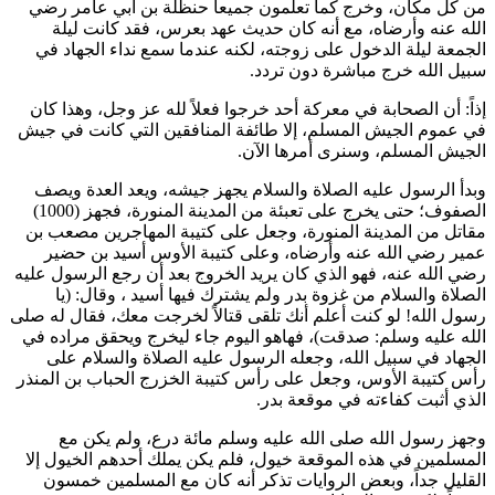
من كل مكان، وخرج كما تعلمون جميعاً
حنظلة بن أبي عامر
رضي
الله عنه وأرضاه، مع أنه كان حديث عهد بعرس، فقد كانت ليلة
الجمعة ليلة الدخول على زوجته، لكنه عندما سمع نداء الجهاد في
سبيل الله خرج مباشرة دون تردد.
إذاً: أن الصحابة في معركة أحد خرجوا فعلاً لله عز وجل، وهذا كان
في عموم الجيش المسلم، إلا طائفة المنافقين التي كانت في جيش
الجيش المسلم، وسنرى أمرها الآن.
وبدأ الرسول عليه الصلاة والسلام يجهز جيشه، ويعد العدة ويصف
الصفوف؛ حتى يخرج على تعبئة من المدينة المنورة، فجهز (1000)
مقاتل من المدينة المنورة، وجعل على كتيبة المهاجرين
مصعب بن
عمير
رضي الله عنه وأرضاه، وعلى كتيبة الأوس
أسيد بن حضير
رضي الله عنه، فهو الذي كان يريد الخروج بعد أن رجع الرسول عليه
الصلاة والسلام من غزوة بدر ولم يشترك فيها
أسيد
، وقال: (
يا
رسول الله! لو كنت أعلم أنك تلقى قتالاً لخرجت معك، فقال له صلى
الله عليه وسلم: صدقت
)، فهاهو اليوم جاء ليخرج ويحقق مراده في
الجهاد في سبيل الله، وجعله الرسول عليه الصلاة والسلام على
رأس كتيبة الأوس، وجعل على رأس كتيبة الخزرج
الحباب بن المنذر
الذي أثبت كفاءته في موقعة بدر.
وجهز رسول الله صلى الله عليه وسلم مائة درع، ولم يكن مع
المسلمين في هذه الموقعة خيول، فلم يكن يملك أحدهم الخيول إلا
القليل جداً، وبعض الروايات تذكر أنه كان مع المسلمين خمسون