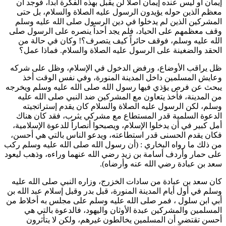
إيمان أو ليس عنده إيمان أصلاً لن يقبل بهذه الفكرة أبداً، فوجد أن
معظم الذين حوله يؤيدون الرسول عليه الصلاة والسلام، بل حتى
المشركين الذين لم يدخلوا في دين الرسول صلى الله عليه وسلم
وقف معظمهم على الحياد، فلم يجد أحداً ينصره على الرسول صلى
الله عليه وسلم، فوقف حائراً كيف يتصرف؟! وكان في حالة من
الحقد والضغينة على الرسول عليه الصلاة والسلام. فماذا عمل؟
ظل يراقب الأوضاع، ورفض الدخول في الإسلام، وظل على شركه
وعايش المسلمين داخل المدينة المنورة، وفي نفس الوقت أخذ
يبحث عن فرص يؤذي فيها رسول الله صلى الله عليه وسلم ويخرجه
من المدينة، فأخذ يتعاون مع المشركين ضد النبي صلى الله عليه
وسلم، لكن الرسول عليه الصلاة والسلام كان يقدم إستراتجيته
الدعوة السلمية قدر المستطاع مع مشركي يثرب، فقد كان هناك
أمل كبير في أن يدخلوا الإسلام، ويصبحوا أنصاراً للدعوة الإسلامية،
فكان يقدم الحسنى قدر استطاعته، ويدعو الناس بالتي هي أحسن،
من ذلك ما رواه
البخاري
: (
أن رسول الله صلى الله عليه وسلم ركب
على حمار وأردف
أسامة بن زيد
رضي الله عنهما وراءه، وذهب ليعود
سعد بن عبادة
رضي الله عنه وأرضاه
).
كان
سعد بن عبادة
من سادات الخزرج، وزاره النبي صلى الله عليه
وسلم في أول أيام المدينة المنورة، قبل بدر وقبل إسلام
عبد الله بن
أبي ابن سلول
، فمر صلى الله عليه وسلم على مجلس به أخلاط من
المسلمين والمشركين عبدة الأوثان واليهود، فالدعوة بالتي هي
أحسن تقتضي أن المسلمين يخالطون غيرهم، ولكن لا يتأثرون