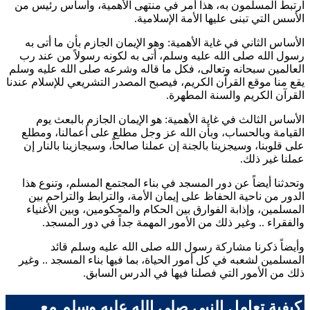
ارتبط المسلمون به، هذا أمر في منتهى الأهمية، وأساس رئيس من
الأسس التي تبنى عليها الأمة الإسلامية.
الأساس الثاني في غاية الأهمية: وهو الإيمان الجازم بأن ما أتى به
رسول الله صلى الله عليه وسلم، أتى به لكونه رسولاً من عند رب
العالمين سبحانه وتعالى، فكل ما قاله وشرعه صلى الله عليه وسلم
يقع منا موقع القرآن الكريم، فيصبح المصدر التشريعي للإسلام عندنا
القرآن الكريم والسنة المطهرة.
الأساس الثالث في غاية الأهمية: هو الإيمان الجازم بالبعث يوم
القيامة وبالحساب، وبأن الله عز وجل مطلع على أعمالنا، ومطلع
على قلوبنا، وسيجزينا بالجنة إن عملنا صالحاً، وسيجازينا بالنار إن
عملنا غير ذلك.
وتحدثنا أيضاً عن دور المسجد في بناء المجتمع المسلم، وتنوع هذا
الدور من ناحية الحفاظ على إيمان الأمة، والترابط والتراحم بين
المسلمين، وإذابة الفوارق بين الحكام والمحكومين، وبين الأغنياء
والفقراء .. وغير ذلك من الأمور المهمة جداً في دور المسجد.
وأيضاً ذكرنا مشاركة رسول الله صلى الله عليه وسلم قائد
المسلمين لشعبه في كل أمور الحياة، بما فيها بناء المسجد .. وغير
ذلك من الأمور التي فصلنا فيها في الدرس السابق.
كيفية تعامل النبي صلى الله عليه وسلم مع