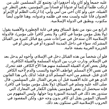
عليه جميعاً ولو كان ولد أحدهم
) أي: يجتمع كل المسلمين على من
ارتكب ظلماً أو إثماً أو عدواناً أو فساداً بين المؤمنين، بغض النظر عن
القبيلة، حتى ولو كان أخي من أمي وأبي، إذا ارتكب الظلم أو الإثم أو
العدوان فأنا عليه ولست معه في ظلمه وعدوانه، وهذا قانون أيضاً
مكتوب، ويطبق في الدولة الإسلامية.
الرابع من بنود من نقط الميثاق وهو في غاية الخطورة والأهمية يقول:
(
ولا يقتل مؤمن مؤمناً في كافر، ولا ينصر كافراً على مؤمن
)، فالدولة
الإسلامية الآن ستدخل في صراعات شتى مع قبائل كثيرة من القبائل
المشركة، سواء في داخل المدينة المنورة أو في قريش أو في
الجزيرة العربية بصفة عامة.
فلو أن شخصاً من هذه القبائل دخل في الإسلام، وأخوه لم يدخل بعد
في الإسلام، ودارت حرب بين الدولة المسلمة والقبيلة الكافرة،
وقتل بعض أفراد القبيلة المسلمة منهم هذا الأخ الكافر، فقد تتحرك
في نفس الأخ المسلم عواطف الأخوة والنسب والدم لأخيه الكافر
الذي قتل، فينتقم من أخيه المسلم الذي قتله؛ لذلك يأتي هذا القانون
الذي هو في غاية الأهمية قبل أن يفرض القتال على المسلمين، قال
صلى الله عليه وسلم في الميثاق: (
ولا يقتل مؤمن مؤمناً في كافر
)،
فإنه سيحصل أن بعض المؤمنين يقتلون الكفار في المعارك التي
ستدور بعد ذلك في المدينة المنورة وما حولها، وليس المفهوم من
السياق: المؤمن يقتل أي كافر بدون وجه حق، ولكن المقصود في
الحروب الإسلامية التي ستكون بعد ذلك.