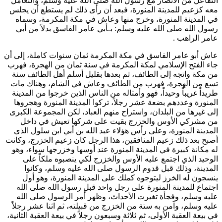
التفاعل من الأنصار مع رسول الله صلى الله عليه وسلم، والتعامل
معه كزعيم للمدينة المنورة، فبعد أن رأى ذلك لم يستطع أن يجلس
في المدينة المنورة، وخرج منها وعاش في مكة المكرمة، وسماه
رسول الله صلى الله عليه وسلم: بـ
أبي عامر الفاسق
بدلاً من
أبي
عامر الراهب
.
عاش
أبو عامر الفاسق
في مكة المكرمة ثمان سنوات كاملة، إلى أن
جاء الفتح الإسلامي لمكة المكرمة في سنة ثمان من الهجرة، فهرب
من مكة واتجه إلى الطائف، ثم بعدها بقليل أسلم أهل الطائف سنة
تسع من الهجرة، فهرب من الطائف وعاش في الشام، وهناك مات
طريداً غريباً وحيداً، فهو وأمثاله من الناس الذين خرجوا من المدينة
المنورة وعددهم بضعة عشر رجلاً، تركوا المدينة المنورة وهجروها
إلى غيرها من البلدان، واستراح منهم العباد، لكن المجموعة الكبرى
من مشركي الأوس والخزرج بقيت على شركها تعيش في داخل
المدينة المنورة، وعلى رأس هؤلاء
عبد الله بن أبي ابن سلول
الذي
أصبح بعد ذلك زعيم المنافقين، هذا الرجل كان زعيم الخزرج، وكانت
له مكانة كبيرة في المدينة المنورة عند أوسها وخزرجها سواء، وهو
الوحيد الذي اجتمع عليه الأوس والخزرج لكي ينصبوه ملكاً على
المدينة، وذلك قبل قدوم الرسول صلى الله عليه وسلم، وكانوا
ينسجون له الخرز ليتوجوه كملك على المدينة المنورة، وهو أول
اجتماع للمدينة المنورة على رجل واحد قبل رسول الله صلى الله
عليه وسلم، وفجأة تغيرت الأحداث، وظهر أمر الرسول صلى الله
عليه وسلم، وآمن به ستة من الخزرج من قبيلته، ثم اثنا عشر رجلاً
في بيعة العقبة الأولى، ثم ثلاثة وسبعون رجلاً في بيعة العقبة الثانية،