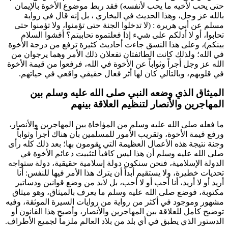
حتى يحب لأخيه ما يحب لأنفسه
) فقد ربط موضوع الأخوة بالإيمان
بالله عز وجل، وهذا الحديث في
البخاري
، بل إنه قال في رواية
مسلم
عن
أبي هريرة
: (
لا تدخلوا الجنة حتى تؤمنوا، ولا تؤمنوا حتى
تحابوا، أو لا أدلكم على شيء إذا فعلتموه تحاببتم؟ أفشوا السلام
بينكم
)، وعلى هذا النسق جاءت أحاديث كثيرة ترفع من درجة الأخوة
في الله؛ ولذلك كانت الطائفتان تفعلان ذلك الأمر وهما يرجوان من
الله عز وجل أجراً وثواباً عن الأخوة في الله، فرفعوا من قيمة الأخوة
في قلوبهم، وبالتالي كان لها أثر فعال حقيقي واقعي في حياتهم.
الميثاق الذي وضعه النبي صلى الله عليه وسلم بين
المهاجرين والأنصار لتنظيم العلاقة بينهم
ما فعله صلى الله عليه وسلم من المؤاخاة بين المهاجرين والأنصار،
ورفع قيمة الأخوة، وتقريب الأمور للمسلمين بأن هناك أجراً وثواباً
وجنة نتيجة هذه الأعمال العظيمة التي يقومون بها؛ بعد ذلك كله رأى
صلى الله عليه وسلم أن هذا ليس كافياً لتثبيت دعائم الأخوة في
الدولة الإسلامية، فنحن سنكون دولة إسلامية حقيقية، دولة ستواجه
تحديات خطيرة، ولا يستقيم أبداً أن يترك هذا الأمر فيها للنفس: أنا
أريد أو لا أريد، أنا أحب أو لا أحب، بل لابد من وضع قوانين ودساتير
مكتوبة، فوضع صلى الله عليه وسلم ما يعرف بالميثاق، وهو ميثاق
مشهور وموجود في أكثر من رواية من روايات السيرة الموثقة، وفيه
توضيح كامل للعلاقة بين المهاجرين والأنصار، وأصبح هذا القانون أو
الدستور الذي يطبق في أي بلد من بلاد العالم ملزماً لجميع الأطراف.