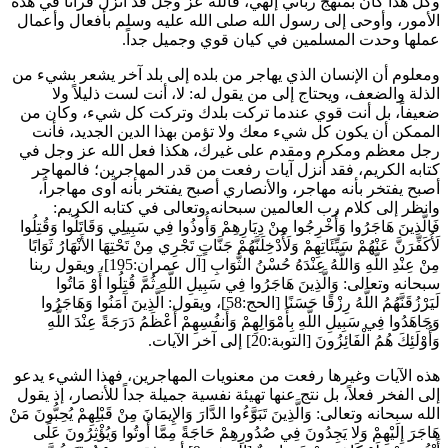
وكل هذا كان بمنهج رباني إلهي، فالله عز وجل قد أنزل قرآناً في هذه
الأمور، وأوحى إلى رسول الله صلى الله عليه وسلم بأفعال وأعمال
عملها وحدت المسلمين في كيان قوي وجميل جداً.
ومعلوم أن الإنسان الذي يهاجر من بلده إلى بلد آخر يشعر بشيء من
الذلة والضعف، ويحتاج إلى من يقول له: لا، أنت لست ذليلاً ولا
ضعيفاً، بل أنت قوي عندما تركت بلدك وتركت كل شيء، وكان من
الممكن أن يكون كل شيء معك ولا تؤمن بهذا الدين الجديد، فأنت
رجل معظم ومكرم ومقدم على غيرك، هكذا فعل الله عز وجل في
كتابه الكريم، فقد أنزل آيات رفعت من قدر المهاجرين؛ فالمهاجر
أصبح يفتخر بأنه مهاجر، والأنصاري أصبح يفتخر بأنه آوى مهاجراً،
وانظر إلى كلام رب العالمين سبحانه وتعالى في كتابه الكريم:
فَالَّذِينَ هَاجَرُوا وَأُخْرِجُوا مِنْ دِيَارِهِمْ وَأُوذُوا فِي سَبِيلِي وَقَاتَلُوا وَقُتِلُوا
لَأُكَفِّرَنَّ عَنْهُمْ سَيِّئَاتِهِمْ وَلَأُدْخِلَنَّهُمْ جَنَّاتٍ تَجْرِي مِنْ تَحْتِهَا الأَنْهَارُ ثَوَابًا
مِنْ عِنْدِ اللَّهِ وَاللَّهُ عِنْدَهُ حُسْنُ الثَّوَابِ
[آل عمران:195]، ويقول ربنا
سبحانه وتعالى:
وَالَّذِينَ هَاجَرُوا فِي سَبِيلِ اللَّهِ ثُمَّ قُتِلُوا أَوْ مَاتُوا
لَيَرْزُقَنَّهُمُ اللَّهُ رِزْقًا حَسَنًا
[الحج:58]، ويقول:
الَّذِينَ آمَنُوا وَهَاجَرُوا
وَجَاهَدُوا فِي سَبِيلِ اللَّهِ بِأَمْوَالِهِمْ وَأَنفُسِهِمْ أَعْظَمُ دَرَجَةً عِنْدَ اللَّهِ
وَأُوْلَئِكَ هُمُ الْفَائِزُونَ
[التوبة:20] إلى آخر الآيات.
هذه الآيات وغيرها رفعت من معنويات المهاجرين، فهذا الشيء يدعو
إلى الفخر فعلاً، بل نتج عنها تهيئة نفسية جميلة جداً للأنصار، إذ يقول
الله سبحانه وتعالى:
وَالَّذِينَ تَبَوَّءُوا الدَّارَ وَالإِيمَانَ مِنْ قَبْلِهِمْ يُحِبُّونَ مَنْ
هَاجَرَ إِلَيْهِمْ وَلا يَجِدُونَ فِي صُدُورِهِمْ حَاجَةً مِمَّا أُوتُوا وَيُؤْثِرُونَ عَلَى