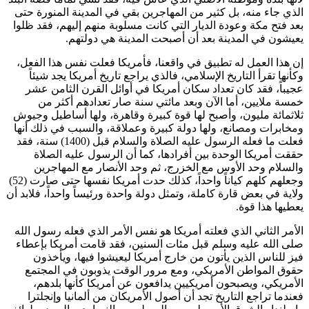
الذي جاء منه، بل كثير من المهاجرين بقي في المدينة المنورة حتى
بعد فتح مكة وعودة الديار التي كانت مسلوبة منهم إليهم، فقد ظلوا
يعيشون في المدينة بعد أن أصبحت المدينة هي دولتهم.
إن هذا العمل له تطبيق في واقعنا، فأمريكا فعلت نفس هذا الفعل،
وكأنها تقرأ التاريخ الإسلامي، فالذي يراجع تاريخ أمريكا يجد شيئاً
عجيباً، فقد كان تعداد سكان أمريكا في أوائل القرن الثامن عشر
خمسة ملايين، أما الآن وبعد مائتي سنة صار تعدادهم أكثر من
ثلاثمائة مليون، وأصبح لها قوة كبيرة وقاهرة، ولها أساطيل وجيوش
ومخابرات ومصانع، ولها دولة كبيرة وعملاقة، والسبب في ذلك أنها
فعلت ما فعله الرسول عليه الصلاة والسلام قبل (1400) سنة، فقد
حققت أمريكا الوحدة بين أفرادها، كما أن الرسول عليه الصلاة
والسلام وحد الأوس مع الخزرج، ثم وحد الأنصار مع المهاجرين
وجعلهم كلهم كياناً واحداً، كذلك حدت أمريكا نفسها حتى صارت (52)
ولاية في بعض قارة كاملة، وتمثل دولة واحدة ورئيساً واحداً، فلابد أن
يعطيها هذا قوة.
الأمر الثاني الذي فعلته أمريكا هو نفس الأمر الذي فعله رسول الله
صلى الله عليه وسلم قبل مئات السنين، فقد قامت أمريكا بإعطاء
فيز للناس الذين يأتون من خارج أمريكا ليعيشوا فيها، ويأخذون
حقوق المواطن الأمريكي، ومع مرور الوقت يذوبون في المجتمع
الأمريكي، ويصبحون أمريكيين يدافعون عن أمريكا كأنها بلدهم،
فعندما تراجع التاريخ تجد أن أصول الأمريكان من ألمانيا وإنجلترا