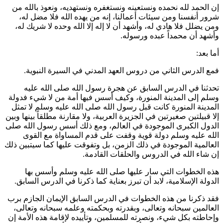
إن الحمد لله نحمده ونستعينه ونستغفره ونستهديه، ونعوذ بالله من
شرور أنفسنا ومن سيئات أعمالنا، إنه من يهده الله فلا مضل له،
ومن يضلل فلا هادي له، وأشهد أن لا إله إلا الله وحده لا شريك له،
وأشهد أن محمداً عبده ورسوله.
أما بعد:
فمع الدرس الثاني من دروس العهد المدني في السيرة النبوية.
تحدثنا في الدرس السابق عن هجرة رسول الله صلى الله عليه
وسلم إلى المدينة المنورة، وكيف أسس فيها أمة من لا شيء فدولة
المدينة المنورة كانت قبل رسول الله صلى الله عليه وسلم لا تمثل
إلا قبيلتين صغيرتين في الجزيرة العربية، ولا مقارنة مطلقاً بينها وبين
الدول الكبرى الموجودة في العالم، ومع ذلك أسس رسول الله صلى
الله عليه وسلم دولة قوية وقفت على قدم المساواة مع القوى
العالمية الموجودة في ذلك الزمن، بل وتفوقت عليها كما سيتبين ذلك
إن شاء الله في الدروس والحلقات القادمة.
هذه الخطوات التي سار عليها صلى الله عليه وسلم وأسس بها
الدولة الإسلامية، لابد أن تبرز بعناية كما ذكرنا في الدرس السابق.
فقد ذكرنا من هذه الخطوات في الدرس السابق الإيمان الجازم برب
العالمين سبحانه وتعالى، وبقدرته وبحكمته وعلمه سبحانه وتعالى،
وإحاطته بكل شيء، ونصرته للمسلمين، وتأييده لإقامة هذه الأمة إن