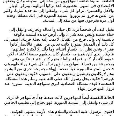
الطائفة الثانية: طائفة المهاجرين من مكة إلى المدينة، وكان وضعهم
الاقتصادي في منتهى الخطورة، فقد تركوا أموالهم، وتركوا الديار
والأهل والعشيرة، تركوا كل شيء، وانتقلوا إلى بلد جديد تماماً، وكثير
من الذين هاجروا لم يزوروا المدينة المنورة قبل ذلك مطلقاً، وهذه
أول مرة يخرجون فيها من مكة إلى المدينة.
تخيل كيف أن شخصاً ترك كل حياته وأعماله وتجارته، وانتقل إلى
حياة جديدة وليس معه شيء، وإلى أرض جديدة ليست مألوفة
بالنسبة له، وإلى فرع من القبائل لا يمت إليه بصلة قريبة، أضف إلى
كل ذلك أن المدينة المنورة كانت تعاني من الفقر، فالأنصار كانوا
فقراء، ونحن نظن أن الأنصار أغنياء، وما ذلك إلا لكثرة عطائهم؛
فالإيثار الذي كان يتميز به الأنصار كان يعطيهم صبغة الأغنياء، لكن
عموم الأنصار كانوا فقراء، والقلة منهم كانوا أغنياء، فكيف يؤتى
بمجموعة من فقراء المهاجرين الذين تركوا كل شيء وراء ظهورهم،
فتحمل المدينة المنورة عبئاً ضخماً بإيواء مجموعة أخرى من البشر،
وهم لا يكادون يعيشون وينفقون على أنفسهم، فكيف ينفقون على
غيرهم؟ فكيف يحل رسول الله صلى الله عليه وسلم هذه المشكلة
الضخمة؟ فهذه مشكلة اقتصادية كبرى ستواجه المدينة المنورة عند
نزول المهاجرين إليها؟
الحالة النفسية أيضاً للمهاجرين كانت صعبة جداً، فالمهاجر قد ترك
كل شيء وانتقل إلى المدينة المنورة، فهو يحتاج إلى تطييب الخاطر.
احتوى الرسول عليه الصلاة والسلام هذه الأزمة بمنتهى الحكمة،