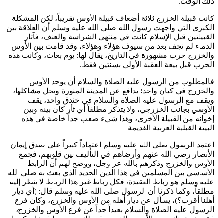
ذلك الوقت.
كانت قبيلة الخزرج ثلاثة أضعاف قبيلة الأوس تقريباً، لكن المشكلة
الكبرى التي واجهت رسول الله صلى الله عليه وسلم أن العلاقة بين
القبيلتين قبل الإسلام كانت في منتهى الشراسة والعنف، فآثار
الدماء لم تجف بعد من سيوف هؤلاء وهؤلاء، وقد قامت بين الأوس
والخزرج حرب مشهورة في التاريخ، يقال لها: يوم بعاث، وكانت هذه
الحرب قبل بيعة العقبة الأولى بسنتين فقط.
فالمطلوب من الرسول عليه الصلاة والسلام أن يوحد الأوس
والخزرج في كيان واحد؛ يدافع عن المدينة المنورة ويحل مشاكلها،
ويقف مع الرسول عليه الصلاة والسلام في خندق واحد، يقف
الأوسي بجانب الخزرجي، ولا يتذكر مطلقاً أي ثأر كان بينه وبين
إخوانه من القبيلة الأخرى، وهذا شيء صعب جداً خاصة في هذه
البيئة القبلية العربية القديمة.
اعتمد الرسول صلى الله عليه وسلم اعتماداً كبيراً على صدق إيمان
الأنصار رضي الله عنهم وأرضاهم في التأليف بين قلوبهم، فجمع
الأوس والخزرج وذكرهم بالله عز وجل، ووضح لهم أن الرابط
الأساسي بين المسلمين في هذا الدين الجديد الذي بعث به صلى الله
عليه وسلم هو رباط العقيدة، فكل رباط غير هذا الرباط لا ينظر إليه
مطلقاً، وكما ذكرنا أن الرسول صلى الله عليه وسلم قال: (
أي ديار
أهلنا أقرب؟
)، يسأل عن ديار أهله من الأوس والخزرج، وكان فرع
الرسول عليه الصلاة والسلام بعيداً جداً عن فرع الأوس والخزرج،