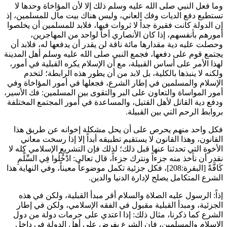
وما فعل النبي صلى الله عليه وسلم ذلك إلا لأن المؤاخاة وحدها لا
تستطيع دفع الديات وفك العاني، وليس هناك بيت مال للمسلمين، إذ
إن الدولة كانت فقيرة جداً لا ثروات فيها، فلابد للمسلمين أن يخلصوا
أمورهم بأنفسهم، إذا كان الأنصاري أخاً لواحد من المهاجرين،
وحصلت عليه دية مقدارها مائة ناقة لن يقدر أن يدفعها له، فلابد أن
يجتمع قوم على دفعها، فجمع النبي صلى الله عليه وسلم أهل المدينة
لهذا الأمر على أساس القبيلة، مع أن الإسلام يكره القبلية في أمور،
ولكنه لا ينبذها بالكلية، بل لابد من أن يطور هذه الرابطة؛ لتخدم
الإسلام والمسلمين في إطار الشرع، فجعلها في أمور المؤاخاة وفي
أمور المواساة والتعاون على البر والتقوى بين المسلمين: فك الأسير،
ودفع دية القاتل لأهل القتيل، والمساعدة في أمور المجتمع المختلفة
بروابط الرحم التي بين القبيلة.
فكل واحد منهم يحرص على أن يحل مشكلة إخوانه عن طريق هذا
القانون، وهذا القانون لا يستقيم تطبيقه أبداً إلا إذا رسخت معاني
الأخوة التي تحدثنا عنها قبل ذلك؛ لذلك فإن التشريع الإسلامي كله لا
نقدر أن نأخذ منه جزءاً ونترك جزءاً، قال تعالى:
ادْخُلُوا فِي السِّلْمِ
كَافَّةً
[البقرة:208]، فكل جزئية تكمل موضوعاً معيناً، وفي النهاية هذا
الشرع المتكامل يصلح لإدارة الدنيا والدين.
إذاً: الرسول عليه الصلاة والسلام أقر مبدأ القبلية، ولكن في هذه
الجزئية، ومبدأ القبلية مقبول في الفقه الإسلامي، ولكن في إطار
الشرع كما ذكرنا، مثال ذلك: إذا اعتدي على حرمات دولة من دول
الإسلام والمسلمين، فإن الشرع يفرض على أهل الدولة في داخل