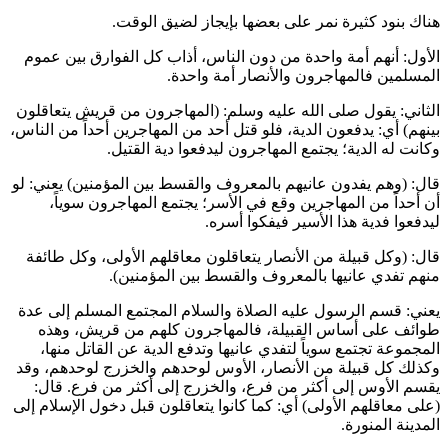
هناك بنود كثيرة نمر على بعضها بإيجاز لضيق الوقت.
الأول: أنهم أمة واحدة من دون الناس، أذاب كل الفوارق بين عموم
المسلمين فالمهاجرون والأنصار أمة واحدة.
الثاني: يقول صلى الله عليه وسلم: (
المهاجرون من قريش يتعاقلون
بينهم
) أي: يدفعون الدية، فلو قتل أحد من المهاجرين أحداً من الناس،
وكانت له الدية؛ يجتمع المهاجرون ليدفعوا دية القتيل.
قال: (
وهم يفدون عانيهم بالمعروف والقسط بين المؤمنين
) يعني: لو
أن أحداً من المهاجرين وقع في الأسر؛ يجتمع المهاجرون سوياً،
ليدفعوا فدية هذا الأسير فيفكوا أسره.
قال: (
وكل قبيلة من الأنصار يتعاقلون معاقلهم الأولى، وكل طائفة
منهم تفدي عانيها بالمعروف والقسط بين المؤمنين
).
يعني: قسم الرسول عليه الصلاة والسلام المجتمع المسلم إلى عدة
طوائف على أساس القبيلة، فالمهاجرون كلهم من قريش، وهذه
المجموعة تجتمع سوياً لتفدي عانيها وتدفع الدية عن القاتل منها،
وكذلك كل قبيلة من الأنصار، الأوس لوحدهم والخزرج لوحدهم، وقد
يقسم الأوس إلى أكثر من فرع، والخزرج إلى أكثر من فرع. قال:
(
على معاقلهم الأولى
) أي: كما كانوا يتعاقلون قبل دخول الإسلام إلى
المدينة المنورة.