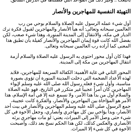
التهيئة النفسية للمهاجرين والأنصار
أول شيء عمله الرسول عليه الصلاة والسلام بوحي من رب
العالمين سبحانه وتعالى: أنه هيأ الأنصار والمهاجرين لقبول فكرة ترك
الديار في مكة، والانتقال إلى المدينة المنورة، وهذا شيء صعب، لكن
بفضل الله كانت قوة إيمان المهاجرين والأنصار كفيلة بأن تطبق هذا
المعنى كما أراده رب العالمين سبحانه وتعالى.
فهذا كان أول محور احتوى به الرسول عليه الصلاة والسلام أزمة
انتقال المهاجرين من مكة إلى المدينة.
المحور الثاني في غاية الأهمية: الكفالة السريعة للمهاجرين، فلابد
لهذه الأعداد الضخمة التي دخلت المدينة المنورة أن تؤوى بصورة
مناسبة، وأول شيء فعله رسول الله صلى الله عليه وسلم لإيواء
المهاجرين كان أمراً عجيباً غير متكرر في التاريخ، فهو عليه الصلاة
والسلام أول من بدأ هذا الأمر، ولا نسمع عنه إلا في أمة الإسلام، هذا
الأمر هو المؤاخاة بين المهاجرين والأنصار، والفكرة كانت عجيبة،
جمع الرسول صلى الله عليه وسلم المهاجرين والأنصار في بيت أحد
الأنصار، وبدأ يؤاخي بين كل مهاجري وأنصاري، وجعل الأخوة في كل
شيء حتى وصل الأمر إلى الميراث، يعني: لو مات مهاجري يرثه
الأنصاري والعكس كذلك، لكن هذا الحكم نسخ بعد ذلك، وأصبحت
الأخوة في كل شيء إلا الميراث.