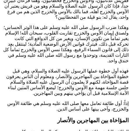
فقريش عدنانيون، والأوس والخزرج قحطانيون، وهما فرعان كبيران
جداً، فإذا كان الرسول عليه الصلاة والسلام وهو من قريش يعتبر أن
الأوس والخزرج أهله، فما بالك بالأوس والخزرج الذين هم من فرع
واحد، يقال له: بنو قيلة من القحطانيين؟
وهكذا ضرب الرسول صلى الله عليه وسلم على هذا الوتر الحساس؛
ولصدق إيمان الأوس والخزرج تقاربت القلوب، سبحان الله! الإسلام
يغير تماماً من تكوين الإنسان، ويغير من كل الدوافع التي كانت
تحركه قبل ذلك، فيترك قوانين الأرض الوضعية المادية؛ لينتقل بعد
ذلك إلى قانون السماء الرفيع، وهكذا نسي الأوس والخزرج تماماً كل
الثارات القديمة، وتوحدوا مع رسول الله صلى الله عليه وسلم في
خندق واحد.
فهذه أول خطوة عملها الرسول عليه الصلاة والسلام، وهي قبل
خطوة المؤاخاة بين المهاجرين والأنصار، ومعلوم أن الناس يعرفون
قصة المؤاخاة، لكنهم لا يعلمون أن الرسول عليه الصلاة والسلام
جلس جلسة مهمة مع الأوس والخزرج؛ ليضع الأساس المتين لبناء
الأمة الإسلامية قبل أن يؤاخي بينهم وبين المهاجرين.
إذاً: أول طائفة تعامل معها صلى الله عليه وسلم هي طائفة الأوس
والخزرج، وآخى بينها على أساس الدين.
المؤاخاة بين المهاجرين والأنصار