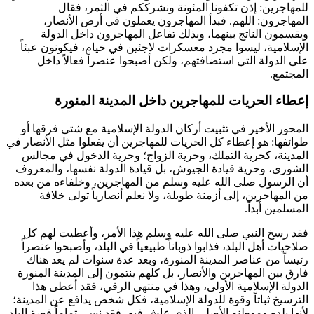
للمهاجرين: إذن تكفونا المئونة ونشرككم في الثمر، فقال
المهاجرون: اللهم. فبدأ المهاجرون يعملون في أرض الأنصار،
ويقسمون الناتج بينهما، وبذلك تفاعل المهاجرون داخل الدولة
الإسلامية، ليسوا مجرد معسكرات لاجئين في خيام، فيكونون عبئاً
على الدولة التي استضافتهم، ولكن أصبحوا عنصراً فعالاً داخل
المجتمع.
إعطاء الحريات للمهاجرين داخل المدينة المنورة
المحور الأخير في تثبيت أركان الدولة الإسلامية مع شتى فرقها أو
طوائفها: هو إعطاء كل الحريات للمهاجرين أن يفعلوا مثل الأنصار في
المدينة، كحرية التملك، وحرية الزواج؛ وحرية الدخول في مجالس
الشورى، وحرية قيادة الجيوش، بل قيادة الدولة نفسها، والمعروف
أن الرسول صلى الله عليه وسلم من المهاجرين، وخلفاءه من بعده
من المهاجرين، إلى أزمنة طويلة، ولا نعلم أنصارياً تولى خلافة
المسلمين أبداً.
فقد رسخ النبي صلى الله عليه وسلم هذا الأمر، وأعطيت لهم كل
صلاحيات أهل البلد، فذابوا ذوباناً طبيعياً في البلد، وأصبحوا عنصراً
رئيساً من عناصر المدينة المنورة، وبعد عدة سنوات لم يعد هناك
فارق بين المهاجرين والأنصار، بل كلهم ينتمون إلى المدينة المنورة
الدولة الإسلامية الأولى، وهذا في منتهى الرقي، فقد أعطى هذا
الترسيخ ثباتاً وقوة للدولة الإسلامية، فكل شخص يدافع عن المدينة؛
لأنها بلده وموطنه الأصلي الذي عاش فيه، فقد نسي تماماً قصة البلد