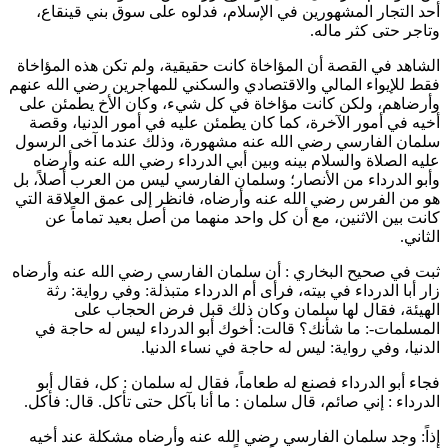
أحد التجار المشهورين في الإسلام، فدلوه على سوق بني قينقاع،
وتاجر حتى كثر ماله.
الشاهد في القصة أن المؤاخاة كانت حقيقية، ولم تكن هذه المؤاخاة
فقط للإيواء المالي والاقتصادي والسكني للمهاجرين رضي الله عنهم
وأرضاهم، ولكن كانت مؤاخاة في كل شيء، وكان الأخ يطمئن على
أخيه في أمور الآخرة، كما كان يطمئن عليه في أمور الدنيا، وقصة
سلمان الفارسي
رضي الله عنه مشهورة، وذلك عندما آخى الرسول
عليه الصلاة والسلام بينه وبين
أبي الدرداء
رضي الله عنه وأرضاه
و
أبو الدرداء
من الأنصار؛ و
سلمان الفارسي
ليس من العرب أصلاً، بل
هو من الفرس رضي الله عنه وأرضاه، فانظر إلى عمق العلاقة التي
كانت بين الاثنين، مع أن كل واحد منهما من أصل بعيد تماماً عن
الثاني.
ثبت في صحيح
البخاري
: أن
سلمان الفارسي
رضي الله عنه وأرضاه
زار
أبا الدرداء
في بيته، فرأى
أم الدرداء
متبذلة: وفي رواية: رثة
الهيئة، فقال لها
سلمان
وكان ذلك قبل فرض الحجاب على
المسلمات-: ما شأنك؟ قالت: أخوك
أبو الدرداء
ليس له حاجة في
الدنيا، وفي رواية: ليس له حاجة في نساء الدنيا.
فجاء
أبو الدرداء
فصنع له طعاماً، فقال له
سلمان
: كل، فقال
أبو
الدرداء
: إني صائم، قال
سلمان
: ما أنا بآكل حتى تأكل. قال: فأكل.
إذاً: وجد
سلمان الفارسي
رضي الله عنه وأرضاه مشكلة عند أخيه