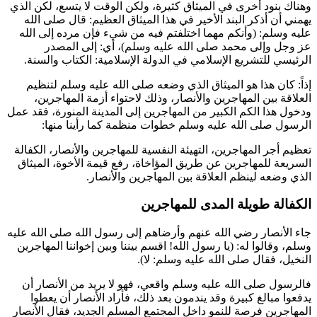
وهناك بنود أخرى في الميثاق كثيرة، ولكن الوقت لا يتسع، لكن الذي
يهمني أن أذكر البند الأخير في هذا الميثاق العظيم: قال صلى الله
عليه وسلم: (
وأنكم مهما اختلفتم فيه من شيء فإن مرده إلى الله
عز وجل وإلى محمد صلى الله عليه وسلم
)، أي: إلى المصدر
الرئيسي للتشريع الإسلامي في الدولة الإسلامية: الكتاب والسنة.
إذاً: كان هذا هو الميثاق الذي وضعه صلى الله عليه وسلم لتنظيم
العلاقة بين المهاجرين والأنصار، وذلك لاحتواء أزمة المهاجرين،
ودخول هذا الكم الكبير من المهاجرين إلى المدينة المنورة، فقد عمل
الرسول صلى الله عليه وسلم خطوات منظمة كما رأينا منها:
تعظيم أجر المهاجرين، التهيئة النفسية للمهاجرين والأنصار، الكفالة
السريعة للمهاجرين عن طريق المؤاخاة، رفع قيمة الأخوة، الميثاق
الذي وضعه لينظم العلاقة بين المهاجرين والأنصار.
الكفالة طويلة المدى للمهاجرين
جاء الأنصار رضي الله عنهم وأرضاهم إلى رسول الله صلى الله عليه
وسلم، وقالوا له: (
يا رسول الله! اقسم بيننا وبين إخواننا المهاجرين
النخيل، فقال صلى الله عليه وسلم: لا
).
فالرسول صلى الله عليه وسلم واقعي، فهو لا يريد من الأنصار أن
يدفعوا مبالغ كبيرة وقد يندمون بعد ذلك، فأراد الأنصار أن يعطوا
المهاجرين فرصة للنمو داخل المجتمع المسلم الجديد، فقال الأنصار