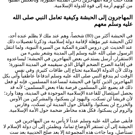
من كونهم أزمة إلى قوة للدولة الإسلامية.
المهاجرون إلى الحبشة وكيفية تعامل النبي صلى الله
عليه وسلم معهم
في الحبشة أكثر من (80) شخصاً، وهم عند ملك لا يظلم عنده أحد،
لكن الحبشة غير مؤهلة لإقامة دولة إسلامية، وذكرنا تفصيلات ذلك
عند الحديث عن دروس الفترة المكية من السيرة النبوية، ولما انتقل
الرسول صلى الله عليه وسلم إلى المدينة وشعر بشيء من
الاستقرار، أرسل يستدعي بعض المهاجرين في الحبشة؛ ليساعدوه
في إقامة الصرح الضخم الهائل الذي سيقيمه في المدينة المنورة؛
وذلك لأن الدولة الإسلامية تحتاج إلى طاقات كثيرة، وفي نفس
الوقت لم يندفع النبي صلى الله عليه وسلم اندفاعاً عاطفياً وأتى بكل
المهاجرين الذين كانوا في الحبشة لمساعدة المسلمين، فإنه لو فعل
ذلك قد يضيع على المسلمين فرصة بقاء بعض المسلمين؛ لأنه قد
يحصل استئصال للقاعدة الإسلامية الموجودة في المدينة، وهذا وارد؛
لأن قريشاً لن تسكت، واليهود لن يسكتوا، والمشركين من الأوس
والخزرج لن يسكتوا، والقبائل حول المدينة لن تسكت، وفارس
والروم لن يسكتوا، فكل هذه مخاطر ضخمة حول الأمة الإسلامية.
فأبقى صلى الله عليه وسلم عدداً لا بأس به من المهاجرين في
الحبشة إلى أن تستقر الأوضاع تماماً، ويطمئن إلى أن دولة الإسلام لا
تستأصل، وما جاءت هذه المجموعة إلا بعد صلح الحديبية بعد ست