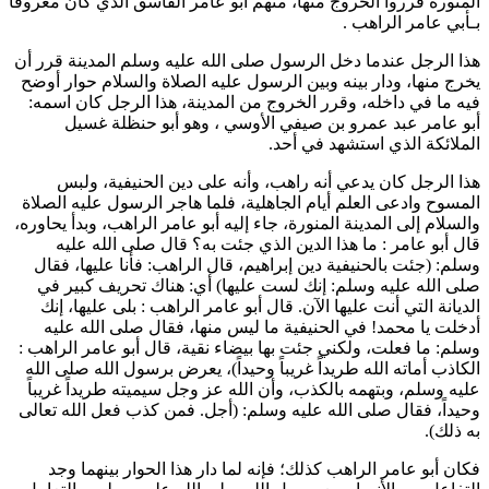
المنورة قرروا الخروج منها، منهم
أبو عامر
الفاسق الذي كان معروفاً
بـ
أبي عامر الراهب
.
هذا الرجل عندما دخل الرسول صلى الله عليه وسلم المدينة قرر أن
يخرج منها، ودار بينه وبين الرسول عليه الصلاة والسلام حوار أوضح
فيه ما في داخله، وقرر الخروج من المدينة، هذا الرجل كان اسمه:
أبو عامر عبد عمرو بن صيفي الأوسي
، وهو أبو
حنظلة
غسيل
الملائكة الذي استشهد في أحد.
هذا الرجل كان يدعي أنه راهب، وأنه على دين الحنيفية، ولبس
المسوح وادعى العلم أيام الجاهلية، فلما هاجر الرسول عليه الصلاة
والسلام إلى المدينة المنورة، جاء إليه
أبو عامر الراهب
، وبدأ يحاوره،
قال
أبو عامر
: ما هذا الدين الذي جئت به؟ قال صلى الله عليه
وسلم: (
جئت بالحنيفية دين إبراهيم، قال الراهب: فأنا عليها، فقال
صلى الله عليه وسلم: إنك لست عليها
) أي: هناك تحريف كبير في
الديانة التي أنت عليها الآن. قال
أبو عامر الراهب
: بلى عليها، إنك
أدخلت يا محمد! في الحنيفية ما ليس منها، فقال صلى الله عليه
وسلم: ما فعلت، ولكني جئت بها بيضاء نقية، قال
أبو عامر الراهب
:
الكاذب أماته الله طريداً غريباً وحيداً)، يعرض برسول الله صلى الله
عليه وسلم، وبتهمه بالكذب، وأن الله عز وجل سيميته طريداً غريباً
وحيداً، فقال صلى الله عليه وسلم: (
أجل. فمن كذب فعل الله تعالى
به ذلك
).
فكان
أبو عامر الراهب
كذلك؛ فإنه لما دار هذا الحوار بينهما وجد