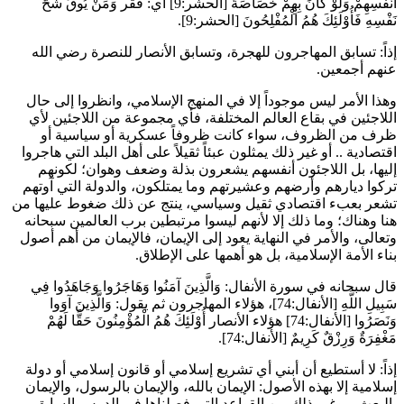
أَنْفُسِهِمْ وَلَوْ كَانَ بِهِمْ خَصَاصَةٌ
[الحشر:9] أي: فقر
وَمَنْ يُوقَ شُحَّ
نَفْسِهِ فَأُوْلَئِكَ هُمُ الْمُفْلِحُونَ
[الحشر:9].
إذاً: تسابق المهاجرون للهجرة، وتسابق الأنصار للنصرة رضي الله
عنهم أجمعين.
وهذا الأمر ليس موجوداً إلا في المنهج الإسلامي، وانظروا إلى حال
اللاجئين في بقاع العالم المختلفة، فأي مجموعة من اللاجئين لأي
ظرف من الظروف، سواء كانت ظروفاً عسكرية أو سياسية أو
اقتصادية .. أو غير ذلك يمثلون عبئاً ثقيلاً على أهل البلد التي هاجروا
إليها، بل اللاجئون أنفسهم يشعرون بذلة وضعف وهوان؛ لكونهم
تركوا ديارهم وأرضهم وعشيرتهم وما يمتلكون، والدولة التي آوتهم
تشعر بعبء اقتصادي ثقيل وسياسي، ينتج عن ذلك ضغوط عليها من
هنا وهناك؛ وما ذلك إلا لأنهم ليسوا مرتبطين برب العالمين سبحانه
وتعالى، والأمر في النهاية يعود إلى الإيمان، فالإيمان من أهم أصول
بناء الأمة الإسلامية، بل هو أهمها على الإطلاق.
قال سبحانه في سورة الأنفال:
وَالَّذِينَ آمَنُوا وَهَاجَرُوا وَجَاهَدُوا فِي
سَبِيلِ اللَّهِ
[الأنفال:74]، هؤلاء المهاجرون ثم يقول:
وَالَّذِينَ آوَوا
وَنَصَرُوا
[الأنفال:74] هؤلاء الأنصار
أُوْلَئِكَ هُمُ الْمُؤْمِنُونَ حَقًّا لَهُمْ
مَغْفِرَةٌ وَرِزْقٌ كَرِيمٌ
[الأنفال:74].
إذاً: لا أستطيع أن أبني أي تشريع إسلامي أو قانون إسلامي أو دولة
إسلامية إلا بهذه الأصول: الإيمان بالله، والإيمان بالرسول، والإيمان
بالبعث .. وغير ذلك من القواعد التي فصلناها في الدرس السابق.