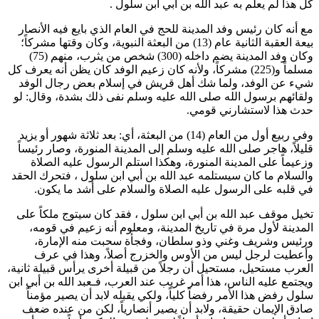
كل هذا لم يعلم به
عبد الله بن أبي ابن سلول
.
مع أنه كان رئيس وفد المدينة للحج في العام الذي بايع فيه الأنصار
بيعة العقبة الثانية عام (13) من البعثة النبوية، وكان وقتها مشركاً؛
وكان وفد المدينة يضم داخله (300) شخص من يثرب، منهم (75)
مسلماً و(225) مشركاً، ولأنه كان زعيم الوفد كان يظن أنه يعرف كل
شيء عن الوفد، ولما شك أهل قريش في إسلام بعض رجال الوفد
ولقائهم برسول الله صلى الله عليه وسلم نفى ذلك بشدة، وقال: لو
حدث هذا لاستشارني قومي.
وفي ربيع أول من العام (14) من البعثة، أي: بعد ثلاثة شهور أو يزيد
قليلاً، هاجر صلى الله عليه وسلم إلى المدينة المنورة، وصار رئيساً
وزعيماً على المدينة المنورة، وهكذا استلم الرسول عليه الصلاة
والسلام ما كان سيستلمه
عبد الله بن أبي ابن سلول
، فتحرك الحقد
في قلبه على الرسول عليه الصلاة والسلام على أشد ما يكون.
تخيل موقف
عبد الله بن أبي ابن سلول
، فقد كان سيتوج ملكاً على
المدينة لأول مرة في تاريخ المدينة، ومعلوم أنه زعيم في قومه،
ورئيس وشريف وغني وذو سلطان، وفجأة سحبت منه الإمارة،
وأعطيت لرجل ليس من الأوس والخزرج أصلاً، وهذا في عرف
العرب مستحيل، مستحيل أن رجلاً من قبيلة أخرى يرأس قبيلة ثانية،
ويجتمع عليه الناس، هذا أمر غريب عند العرب، فـ
عبد الله بن أبي ابن
سلول
رفض هذا الأمر رفضاً كلياً، ولكي يقبله لابد أن يصير مؤمناً
صادق الإيمان حقيقة، ولابد أن يصير أنصارياً، لكن من عنده ضعف