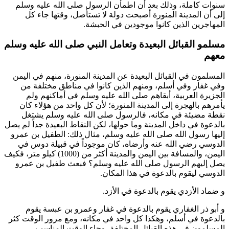
سنوات كاملة، وذلك بعد أن اطمأن الرسول صلى الله عليه وسلم
إلى أن المدينة المنورة أصبحت دولة لا تستأصل، وقتها جاء كل
المهاجرين الذين كانوا موجودين في الحبشة.
مسلمو القبائل البعيدة وتعامل النبي صلى الله عليه وسلم
معهم
المسلمون في القبائل البعيدة عن المدينة المنورة، منهم في اليمن
وفي غفار وفي أسلم، ومنهم الذين كانوا في مناطق مختلفة من
الجزيرة العربية، أبقاهم صلى الله عليه وسلم في أماكنهم ولم
يأمرهم بالهجرة إلى المدينة المنورة؛ لأن كل واحد من هؤلاء كان
نقطة مضيئة في مكانه، فالرسول صلى الله عليه وسلم يشتغل
بالدعوة في داخل المدينة وما حولها، لكن النقاط البعيدة جداً لم يصل
إليها رسول الله صلى الله عليه وسلم، مثال ذلك:
الطفيل بن عمرو
الدوسي
رضي الله عنه وأرضاه، كان موجوداً في قبيلة دوس في
اليمن، والمسافة بين اليمن والمدينة أكثر من (1000) كيلو متر، فكيف
يصل إليهم الرسول صلى الله عليه وسلم؟ فبعث
طفيل بن عمرو
الدوسي
ليقوم بالدعوة في هذا المكان.
و
ضماد الأزدي
يقوم بالدعوة في الأزد.
و
أبو ذر الغفاري
يقوم بالدعوة في غفار و
عمرو بن عبسة
يقوم
بالدعوة في أسلم، وهكذا كل واحد في مكانه، ومع مرور الوقت كثر
المسلمون في هذه القبائل المختلفة، وجاء الوقت المناسب،