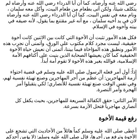
رضي الله عنه وأرضاه، كما أن
أبا الدرداء
رضي الله عنه وأرضاه لم
يتكلف شيئاً، ولكن أتى بطعام من طعام البيت، وأكل معه
سلمان
،
ونام معه في نفس البيت، كما أن
أبا الدرداء
رضي الله عنه وأرضاه
لان في يد أخيه
سلمان
، مع أنه غير مقتنع بما يقول، لأنه ضيفه في
بيته وأخوه في الإسلام.
فكل هذه الأمور تثبت أن الأخوة التي كانت بين الاثنين كانت أخوة
حقيقية، ليست مجرد كلام مكتوب على الورق، وأتمنى أن نجرب هذه
الأمور ونطبق هذه المؤاخاة فيما بيننا، أتمنى أن نعيش حياة الأخوة
الحقيقية كما كان يعيشها الصحابة الذين بنيت على أكتافهم الأمة
الإسلامية، فوالله بغير هذه الأخوة لا تقوم أمة أبداً.
إذاً: أول أمر فعله الرسول صلى الله عليه وسلم في قضية احتواء
أزمة المهاجرين: أن عظم من أجر المهاجرين وصنع تهيئة نفسية لهم،
وفي نفس الوقت صنع تهيئة نفسية للأنصاري؛ لكي يتقبلوا أمر
الهجرة وأمر النصرة.
الأمر الثاني: حقق الكفالة السريعة للمهاجرين، بحيث يكفل كل
أنصاري مهاجرياً فتحل الأزمة بسرعة.
رفع قيمة الأخوة
أعطى صلى الله عليه وسلم كماً هائلاً من الأحاديث التي تشجع على
الأخوة وترفع من أجرها، قال صلى الله عليه وسلم: (
لا يؤمن أحدكم