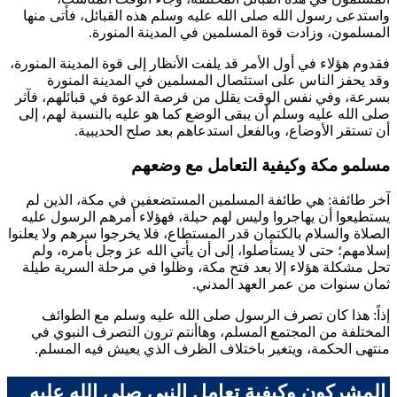
واستدعى رسول الله صلى الله عليه وسلم هذه القبائل، فأتى منها
المسلمون، وزادت قوة المسلمين في المدينة المنورة.
فقدوم هؤلاء في أول الأمر قد يلفت الأنظار إلى قوة المدينة المنورة،
وقد يحفز الناس على استئصال المسلمين في المدينة المنورة
بسرعة، وفي نفس الوقت يقلل من فرصة الدعوة في قبائلهم، فآثر
صلى الله عليه وسلم أن يبقى الوضع كما هو عليه بالنسبة لهم، إلى
أن تستقر الأوضاع، وبالفعل استدعاهم بعد صلح الحديبية.
مسلمو مكة وكيفية التعامل مع وضعهم
آخر طائفة: هي طائفة المسلمين المستضعفين في مكة، الذين لم
يستطيعوا أن يهاجروا وليس لهم حيلة، فهؤلاء أمرهم الرسول عليه
الصلاة والسلام بالكتمان قدر المستطاع، فلا يخرجوا سرهم ولا يعلنوا
إسلامهم؛ حتى لا يستأصلوا، إلى أن يأتي الله عز وجل بأمره، ولم
تحل مشكلة هؤلاء إلا بعد فتح مكة، وظلوا في مرحلة السرية طيلة
ثمان سنوات من عمر العهد المدني.
إذاً: هذا كان تصرف الرسول صلى الله عليه وسلم مع الطوائف
المختلفة من المجتمع المسلم، وهاأنتم ترون التصرف النبوي في
منتهى الحكمة، ويتغير باختلاف الظرف الذي يعيش فيه المسلم.
المشركون وكيفية تعامل النبي صلى الله عليه