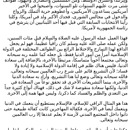
وإيرلندا والشرق الأوسط، ومن المسلمين والنصارى واليهود، طوائف
شتى مرت عليهم السنوات تلو السنوات، وأصبحوا في الأخير
أمريكيين يساعدون الأمريكيين، وأعطوهم حرية التملك والزواج
والدخول في مجالس الشورى، فجدك الأكبر ولد في أمريكا، وكلنا
رأينا الانتخابات السابقة التي قبل فيها أحد اللبنانيين أن يترشح في
رئاسة الجمهورية لأمريكا.
فهذا العمل عمله الرسول عليه الصلاة والسلام قبل مئات السنين،
ولكن عمله صلى الله عليه وسلم كان راقياً عظيماً، فهو لم يجعل
الدافع لهذا التمازج والاختلاط الرائع بين الطوائف المختلفة في الدولة
الإسلامية أمراً من أمور الدنيا فقط، بل جعله كما علمه ربه سبحانه
وتعالى مجتمعاً أخوياً متماسكاً، مرتبطاً بالآخرة، بالإضافة إلى سعادة
الدنيا، فليس هناك ظلم في إقامة الدولة الإسلامية ولا إبادة ولا
فساد؛ لأن التشريع قائم على شرع رب العالمين سبحانه وتعالى،
فالله سبحانه وتعالى وضع لنا هذا التشريع، وأراد به سعادة الدنيا
والآخرة، بينما التشريعات الأخرى قد تحقق نوعاً من السعادة في
الدنيا، ولكنها سعادة منقوصة لا شك في ذلك، فهناك أنواع كثيرة جداً
من التعدي والظلم والفساد كما ذكرنا، وليس فيها همة إلى الآخرة.
هذا هو المثال الراقي للإسلام، فالإسلام يستطيع أن ينعمك في الدنيا
وينعمك أيضاً في الآخرة، فكفالة المهاجرين كانت كفالة طبيعية حتى
ذابوا داخل المجتمع المدني لأزمنة لا يعلم عددها إلا رب العالمين
سبحانه وتعالى.
هكذا حلت أزمة المهاجرين داخل المدينة المنورة، وبالعكس انقلبوا