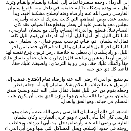
أبي الدرداء
، وجده منصرفاً تماماً إلى العبادة والصيام والقيام وترك
أهل بيته، وهذه مشكلة عائلية حقيقية في داخل بيته، ففرغ
سلمان
الفارسي
رضي الله عنه وأرضاه وقته لإصلاح مشكلة أخيه، وبدأ
يضبط عنده بعض المفاهيم التي كانت ستربك له حياته وأسرته،
فجلس معه وأقسم عليه أن يفطر ويقطع هذا الصيام، فقد كان
الصيام نفلاً، فقطع
أبو الدرداء
الصيام، وأكل مع
سلمان الفارسي
،
فلما كان الليل -أي: أول الليل- أراد
أبو الدرداء
أن يقوم الليل كله،
فقال له
سلمان
: نم، فنام، ثم ذهب ليقوم فقال -أي:
سلمان
- نم،
فلما كان آخر الليل قام
سلمان
وقال له: قم الآن، فصليا من آخر
الليل، وأراد
سلمان
أن يعطي له خلاصة درس تربوي فرغ نفسه لهذا
الدرس أربعاً وعشرين ساعة، قال: إن لربك عليك حقاً ولنفسك عليك
حقاً ولأهلك عليك حقاً، وفي رواية
الترمذي
: ولضيفك عليك حقاً.
فأعط كل ذي حق حقه.
لم يقتنع
أبو الدرداء
رضي الله عنه وأرضاه تمام الاقتناع، فذهب إلى
الرسول عليه الصلاة والسلام يشكو
سلمان
إليه أنه جعله يفطر
وجعله يقوم من آخر الليل فقط، فقال صلى الله عليه وسلم: صدق
سلمان
، يعني: ما قاله
سلمان
هو التوازن الذي يجب أن يكون عليه
المسلم في حياته، وهو الحق والعدل.
الشاهد في ذلك أن
سلمان الفارسي
رضي الله عنه وأرضاه وهو
فارسي كان أخاً لـ
أبي الدرداء
وهو عربي أنصاري، وكان
سلمان
الفارسي
رضي الله عنه وأرضاه يدخل بيت
أبي الدرداء
، ويخاطب
زوجته في حدود الإسلام، ويحل المشاكل التي بينها وبين
أبي الدرداء