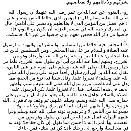
بشركهم ولا بآثامهم ولا بمعاصيهم.
روى
البغوي
عن
عبد الله بن عمر
رضي الله عنهما: أن رسول الله
صلى الله عليه وسلم قال: (
المؤمن الذي يخالط الناس ويصبر على
أذاهم أفضل من المؤمن الذي لا يخالطهم ولا يصبر على أذاهم
)، قال
ابن المبارك
رحمه الله في تفسير العزلة: أن تكون مع القوم، فإذا
خاضوا في ذكر الله فخض معهم، وإن خاضوا في غير ذلك فاسكت.
إذاً: المجلس فيه أخلاط من المسلمين والمشركين واليهود، والرسول
عليه الصلاة والسلام مر على هذا المجلس، ومن المسلمين الذين في
هذا المجلس:
عبد الله بن رواحة
رضي الله عنه وأرضاه وهو من
الخزرج، ومنهم أيضاً
عبد الله بن أبي ابن سلول
سيد الخزرج، فلما مر
حمار رسول الله صلى الله عليه وسلم على القوم غبر على الناس،
فقال
عبد الله بن أبي ابن سلول
رافعاً صوته على رسول الله صلى
الله عليه وسلم: لا تغبروا علينا. وقال شيئاً فيه نوع من الحدة، مما
يدل على أنه غاضب من رسول الله صلى الله عليه وسلم، وأظهر
الحقد في هذه الكلمات، فقال: لا تغبروا علينا. لكن الرسول عليه
الصلاة والسلام تجاهل هذه الكلمة ولم يعلق عليها، بل نزل من على
حماره صلى الله عليه وسلم، وسلم عليهم، ثم وقف ودعاهم إلى الله
عز وجل، وقرأ عليهم القرآن، فما كان يترك رجلاً ولا قبيلة ولا
مجموعة من الناس إلا وعرفهم بدعوته صلى الله عليه وسلم وقرأ
عليهم القرآن، فقال
عبد الله بن أبي ابن سلول
وهو يغلي من
الغضب: أيها المرء! إنه لا أحسن مما تقول: إن كان حقاً فلا تؤذنا به
في مجالسنا، وارجع إلى رحلك -أي: كن في بيتك- فمن جاءك