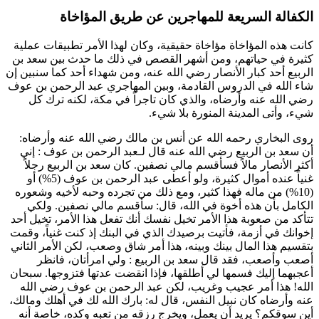
الكفالة السريعة للمهاجرين عن طريق المؤاخاة
كانت هذه المؤاخاة مؤاخاة حقيقية، وكان لهذا الأمر تطبيقات عملية
كثيرة في حياتهم، ومن أشهر القصص في ذلك ما حدث بين
سعد بن
الربيع
أحد كبار الأنصار رضي الله عنه، ومن شهداء أحد كما سنبين إن
شاء الله في الدروس القادمة، وبين المهاجري
عبد الرحمن بن عوف
رضي الله عنه وأرضاه، والذي كان تاجراً في مكة، لكنه ترك كل
شيء، وأتى المدينة المنورة بلا شيء.
روى
البخاري
رحمه الله عن
أنس بن مالك
رضي الله عنه وأرضاه:
أن
سعد بن الربيع
رضي الله عنه قال لـ
عبد الرحمن بن عوف
: إني
أكثر الأنصار مالاً فسأقسم مالي نصفين. كان
سعد بن الربيع
رجلاً
غنياً عنده أموال كثيرة، ولو أعطى
عبد الرحمن بن عوف
(5%) أو
(10%) من ماله فهذا كثير، ومع ذلك من تجرده وحبه لأخيه وشعوره
الكامل بأن هذه أخوة في الله، قال: سأقسم مالي نصفين. ولكي
تتأكد من صعوبة هذا الأمر تخيل نفسك أنك تفعل هذا الأمر، تخيل أحد
إخوانك في أزمة، فأتيت برصيدك الذي في البنك إذ كنت غنياً، وقمت
بتقسيم هذا المال بينك وبينه، هذا أمر شاق وصعب، لكن الأمر الثاني
أصعب وأصعب، فقد قال
سعد بن الربيع
: ولي امرأتان، فانظر
أعجبهما إليك فسمها لي أطلقها، فإذا انقضت عدتها فتزوجها. سبحان
الله! هذا أمر عجيب وغريب، لكن
عبد الرحمن بن عوف
رضي الله
عنه وأرضاه كان نبيل النفس، قال له: بارك الله لك في أهلك ومالك،
أين سوقكم؟ يريد أن يعمل، ويخرج رزقه من تعبه وكده، خاصة أنه