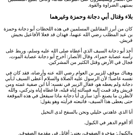
بمنتهى الضراوة والقوة.
بلاء وقتال أبي دجانة وحمزة وغيرهما
كان من أبرز المقاتلين المسلمين في هذه اللحظات
أبو دجانة
و
حمزة
بن عبد المطلب
رضي الله عنهما، فهذان قد فعلا الأفاعيل بجيش
قريش.
أخذ
أبو دجانة
السيف الذي أعطاه صلى الله عليه وسلم، وربط على
رأسه عصابة حمراء، وقال الأنصار: أخرج
أبو دجانة
عصابة الموت،
فجال في الأرض وقتل الكثير من المشركين.
وهناك موقف
للزبير بن العوام
رضي الله عنه وأرضاه، فقد كان في
نفسه غاضباً؛ لأن الرسول عليه الصلاة والسلام أعطى السيف لـ
أبي
دجانة
ولم يعطه هو، فقال
الزبير
في نفسه: أنا
ابن صفية
عمته ومن
قريش وقد قمت إليه فسألته إياه قبله، فأعطاه إياه وتركني، والله
لأنظرن ما يصنع -أي: سأرى
أبا دجانة
ماذا سيفعل في هذه الموقعة
حتى يعطى هذا السيف- فاتبعته فرأيته وهو يقول:
أنا الذي عاهدني خليلي ونحن بالسفح لدى النخيل
ألا أقوم الدهر في الكيول.
والكيول: مؤخرة الصفوف، يعني: أقاتل في مقدمة الصفوف.