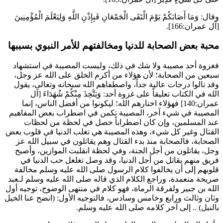
وقال:
وَمَا أَصَابَكُمْ يَوْمَ الْتَقَى الْجَمْعَانِ فَبِإِذْنِ اللَّهِ وَلِيَعْلَمَ الْمُؤْمِنِينَ
[آل عمران:166].
محبة بعض الصحابة للدنيا ومخالفتهم للأمر النبوي بسببها
فغزوة أحد مصيبة ولا شك في ذلك، وليست المصيبة في استشهاد
سبعين من الصحابة؛ لأن هؤلاء من أكرم الخلق على الله عز وجل،
وقد نالوا درجات عالية جداً، واصطفاهم الله سبحانه وتعالى، يقول
الله في الكتاب تعليقاً على غزوة أحد:
وَيَتَّخِذَ مِنْكُمْ شُهَدَاءَ
[آل
عمران:140] فهؤلاء اختارهم الله؛ ليكونوا من أفضل الناس، إنما
المصيبة في شيء آخر، المصيبة تكمن في اضطراب بعض المفاهيم
عند المسلمين، وإن كان اضطراباً حصل في لحظة من لحظات
القتال وغير كل شيء، وهذه المصيبة هي تغلب الدنيا في قلوب بعض
الصحابة، فالصحابة منذ بدء القتال وهم يقاتلون في سبيل الله عز
وجل، يقاتلون من أجل الجنة، وفي لحظة انقلبت الموازين، وأصبح
فريق منهم يقاتل من أجل الدنيا، وقد وصل تغلغل حب الدنيا في
قلوبهم إلى أن يخالفوا كلام الرسول صلى الله عليه وسلم مخالفة
صريحة متعمدة، وراجع الكلام الذي قاله صلى الله عليه وسلم لـ
عبد
الله بن جبير
ولفرقة الرماة، فهو كلام في منتهى الوضوح، توجيه أول
وثان وثالث ورابع وخامس وسادس، فالتوجيه الأول: (
انضح عنا الخيل
بالنبل
) .. إلى آخر كلامه صلى الله عليه وسلم.