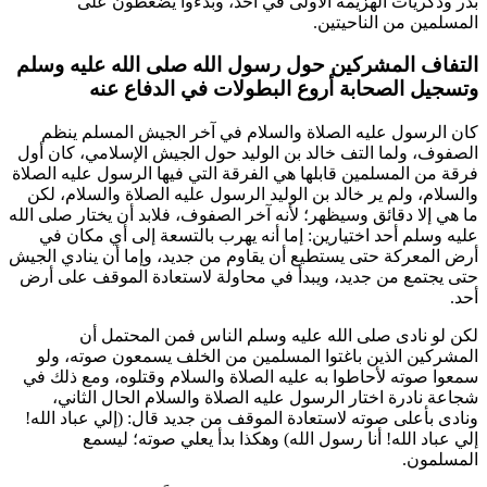
بدر وذكريات الهزيمة الأولى في أحد، وبدءوا يضغطون على
المسلمين من الناحيتين.
التفاف المشركين حول رسول الله صلى الله عليه وسلم
وتسجيل الصحابة أروع البطولات في الدفاع عنه
كان الرسول عليه الصلاة والسلام في آخر الجيش المسلم ينظم
الصفوف، ولما التف
خالد بن الوليد
حول الجيش الإسلامي، كان أول
فرقة من المسلمين قابلها هي الفرقة التي فيها الرسول عليه الصلاة
والسلام، ولم ير
خالد بن الوليد
الرسول عليه الصلاة والسلام، لكن
ما هي إلا دقائق وسيظهر؛ لأنه آخر الصفوف، فلابد أن يختار صلى الله
عليه وسلم أحد اختيارين: إما أنه يهرب بالتسعة إلى أي مكان في
أرض المعركة حتى يستطيع أن يقاوم من جديد، وإما أن ينادي الجيش
حتى يجتمع من جديد، ويبدأ في محاولة لاستعادة الموقف على أرض
أحد.
لكن لو نادى صلى الله عليه وسلم الناس فمن المحتمل أن
المشركين الذين باغتوا المسلمين من الخلف يسمعون صوته، ولو
سمعوا صوته لأحاطوا به عليه الصلاة والسلام وقتلوه، ومع ذلك في
شجاعة نادرة اختار الرسول عليه الصلاة والسلام الحال الثاني،
ونادى بأعلى صوته لاستعادة الموقف من جديد قال: (
إلي عباد الله!
إلي عباد الله! أنا رسول الله
) وهكذا بدأ يعلي صوته؛ ليسمع
المسلمون.