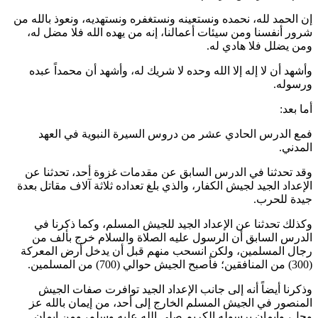
إن الحمد لله، نحمده ونستعينه ونستغفره ونستهديه، ونعوذ بالله من
شرور أنفسنا ومن سيئات أعمالنا، إنه من يهده الله فلا مضل له،
ومن يضلل فلا هادي له.
وأشهد أن لا إله إلا الله وحده لا شريك له، وأشهد أن محمداً عبده
ورسوله.
أما بعد:
فمع الدرس الحادي عشر من دروس السيرة النبوية في العهد
المدني.
وقد تحدثنا في الدرس السابق عن مقدمات غزوة أحد، تحدثنا عن
الإعداد الجيد لجيش الكفار، والذي بلغ تعداده ثلاثة آلاف مقاتل بعدة
جيدة للحرب.
وكذلك تحدثنا عن الإعداد الجيد للجيش المسلم، وكما ذكرنا في
الدرس السابق أن الرسول عليه الصلاة والسلام خرج بألف من
رجال المسلمين، ولكن انسحب منهم قبل أن يدخل أرض المعركة
(300) من المنافقين؛ فأصبح الجيش حوالي (700) من المسلمين.
وذكرنا أيضاً أنه إلى جانب الإعداد الجيد توافرت صفات الجيش
المنصور في الجيش المسلم الخارج إلى أحد، من إيمان بالله عز
وجل، وإيمان برسوله الكريم صلى الله عليه وسلم، ومن إيمان