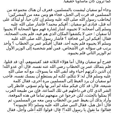
كما ترون كان مأساوياً حقيقياً.
وجاء
أبو سفيان
ليشمت بالمسلمين، فعرف أن هناك مجموعة من
المسلمين قد فرت إلى الجبل، فجاء هو ومن معه من المشركين؛
ليخاطب رسول الله صلى الله عليه وسلم إن كان حياً، أو ليتأكد على
أنه قتل، فنادى
أبو سفيان
: أفيكم محمد؟ فأشار صلى الله عليه
وسلم إلى أصحابه: لا تجيبوه. أشار إشارة فهم منها الصحابة ألا يجيبوا
أبا سفيان
؛ حتى لا يكشفوا المكان الذي هم فيه، فلم يجب الصحابة،
فقال: أفيكم
ابن أبي قحافة
؟ فأشار رسول الله صلى الله عليه
وسلم ألا يجيبوه فلم يجبه أحد، فقال: أفيكم
عمر بن الخطاب
؟ وأخذ
يرتب في سؤاله عن الأشخاص، فمن أهم شخصية إلى الوزير الأول
ثم الوزير الثاني فلم يجيبوه.
ففرح
أبو سفيان
وقال: أما هؤلاء الثلاثة فقد كفيتموهم، أي: قد قتلوا،
فلم يتمالك
عمر بن الخطاب
رضي الله عنه نفسه. قال: أي عدو الله!
إن الذين ذكرتهم أحياء وقد أبقى الله ما يسوءك، مع أنه صلى الله
عليه وسلم قال له: لا تتكلم، لكنه لم يستطع أن يمسك نفسه، فأحب
أبو سفيان
أن يرد الغيظ إلى المسلمين مرة أخرى، فقال كلمة
شنيعة، قال: قد كان فيكم مثلة لم آمر بها ولم تسؤني. فانظر إلى
الشر الذي كان في داخلهم في تلك الساعة، فإن من طبيعة العرب
ألا يمثلوا بالجثث، لكن خرجوا عن منهجهم تماماً في هذه الموقعة،
وأراد بذلك أن يغيظ
عمر بن الخطاب
ومن معه من المسلمين، ثم
قال: أعل هبل، فقال النبي صلى الله عليه وسلم: (
ألا تجيبونه؟
فقالوا: ما نقول يا رسول الله؟! قال: قولوا: الله أعلى وأجل، فقال