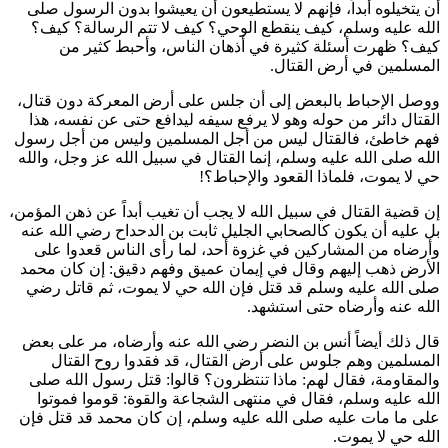
أن يتخيلوه أبداً، فإنهم لا يستطيعون أن يعيشوا بدون الرسول صلى
الله عليه وسلم، كيف ينقطع الوحي؟ كيف لا تتم الرسالة؟ كيف؟
كيف؟ ظهرت أسئلة كثيرة في أذهان الناس، وأحبط كثير من
المسلمين في أرض القتال.
ووصل الإحباط بالبعض إلى أن جلس على أرض المعركة دون قتال،
القتال دائر من حوله وهو لا يرفع سيفه ليدافع حتى عن نفسه، هذا
فهم خاطئ، فالقتال ليس من أجل المسلمين وليس من أجل رسول
الله صلى الله عليه وسلم، إنما القتال في سبيل الله عز وجل، والله
حي لا يموت، فلماذا القعود والإحباط؟!
إن قضية القتال في سبيل الله لا يجب أن تغيب أبداً عن ذهن المؤمن،
بل عليه أن يكون كالصحابي الجليل
ثابت بن الدحداح
رضي الله عنه
وأرضاه من المشاركين في غزوة أحد، لما رأى الناس قعدوا على
الأرض ذهب إليهم وقال في إيمان عميق وفهم دقيق: إن كان محمد
صلى الله عليه وسلم قد قتل فإن الله حي لا يموت، ثم قاتل رضي
الله عنه وأرضاه حتى استشهد.
قال ذلك أيضاً
أنس بن النضر
رضي الله عنه وأرضاه، مر على بعض
المسلمين وهم جلوس على أرض القتال، قد فقدوا روح القتال
والمقاومة، فقال لهم: ماذا تنتظرون؟ قالوا: قتل رسول الله صلى
الله عليه وسلم، فقال في منتهى الشجاعة والقوة: قوموا فموتوا
على ما مات عليه صلى الله عليه وسلم، إن كان محمد قد قتل فإن
الله حي لا يموت.