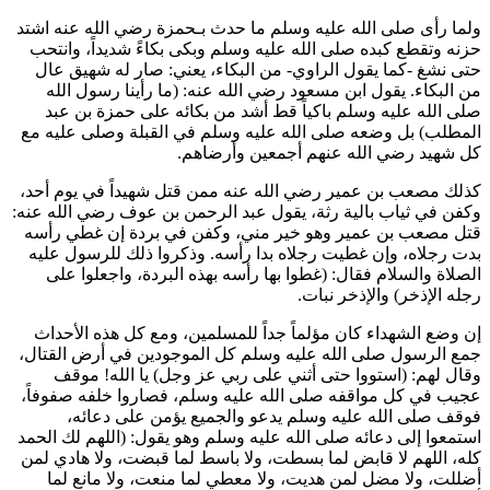
ولما رأى صلى الله عليه وسلم ما حدث بـ
حمزة
رضي الله عنه اشتد
حزنه وتقطع كبده صلى الله عليه وسلم وبكى بكاءً شديداً، وانتحب
حتى نشغ -كما يقول الراوي- من البكاء، يعني: صار له شهيق عال
من البكاء. يقول
ابن مسعود
رضي الله عنه: (
ما رأينا رسول الله
صلى الله عليه وسلم باكياً قط أشد من بكائه على
حمزة بن عبد
المطلب
) بل وضعه صلى الله عليه وسلم في القبلة وصلى عليه مع
كل شهيد رضي الله عنهم أجمعين وأرضاهم.
كذلك
مصعب بن عمير
رضي الله عنه ممن قتل شهيداً في يوم أحد،
وكفن في ثياب بالية رثة، يقول
عبد الرحمن بن عوف
رضي الله عنه:
قتل
مصعب بن عمير
وهو خير مني، وكفن في بردة إن غطي رأسه
بدت رجلاه، وإن غطيت رجلاه بدا رأسه. وذكروا ذلك للرسول عليه
الصلاة والسلام فقال: (
غطوا بها رأسه بهذه البردة، واجعلوا على
رجله الإذخر
) والإذخر نبات.
إن وضع الشهداء كان مؤلماً جداً للمسلمين، ومع كل هذه الأحداث
جمع الرسول صلى الله عليه وسلم كل الموجودين في أرض القتال،
وقال لهم: (
استووا حتى أثني على ربي عز وجل
) يا الله! موقف
عجيب في كل مواقفه صلى الله عليه وسلم، فصاروا خلفه صفوفاً،
فوقف صلى الله عليه وسلم يدعو والجميع يؤمن على دعائه،
استمعوا إلى دعائه صلى الله عليه وسلم وهو يقول: (
اللهم لك الحمد
كله، اللهم لا قابض لما بسطت، ولا باسط لما قبضت، ولا هادي لمن
أضللت، ولا مضل لمن هديت، ولا معطي لما منعت، ولا مانع لما