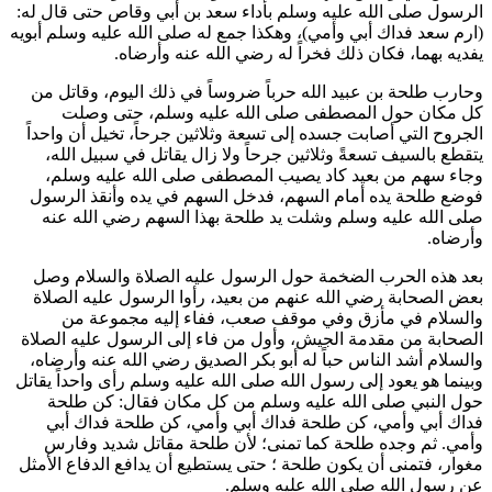
الرسول صلى الله عليه وسلم بأداء
سعد بن أبي وقاص
حتى قال له:
(
ارم
سعد
فداك أبي وأمي
)، وهكذا جمع له صلى الله عليه وسلم أبويه
يفديه بهما، فكان ذلك فخراً له رضي الله عنه وأرضاه.
وحارب
طلحة بن عبيد الله
حرباً ضروساً في ذلك اليوم، وقاتل من
كل مكان حول المصطفى صلى الله عليه وسلم، حتى وصلت
الجروح التي أصابت جسده إلى تسعة وثلاثين جرحاً، تخيل أن واحداً
يتقطع بالسيف تسعةً وثلاثين جرحاً ولا زال يقاتل في سبيل الله،
وجاء سهم من بعيد كاد يصيب المصطفى صلى الله عليه وسلم،
فوضع
طلحة
يده أمام السهم، فدخل السهم في يده وأنقذ الرسول
صلى الله عليه وسلم وشلت يد
طلحة
بهذا السهم رضي الله عنه
وأرضاه.
بعد هذه الحرب الضخمة حول الرسول عليه الصلاة والسلام وصل
بعض الصحابة رضي الله عنهم من بعيد، رأوا الرسول عليه الصلاة
والسلام في مأزق وفي موقف صعب، ففاء إليه مجموعة من
الصحابة من مقدمة الجيش، وأول من فاء إلى الرسول عليه الصلاة
والسلام أشد الناس حباً له
أبو بكر الصديق
رضي الله عنه وأرضاه،
وبينما هو يعود إلى رسول الله صلى الله عليه وسلم رأى واحداً يقاتل
حول النبي صلى الله عليه وسلم من كل مكان فقال: كن
طلحة
فداك أبي وأمي، كن
طلحة
فداك أبي وأمي، كن
طلحة
فداك أبي
وأمي. ثم وجده
طلحة
كما تمنى؛ لأن
طلحة
مقاتل شديد وفارس
مغوار، فتمنى أن يكون
طلحة
؛ حتى يستطيع أن يدافع الدفاع الأمثل
عن رسول الله صلى الله عليه وسلم.