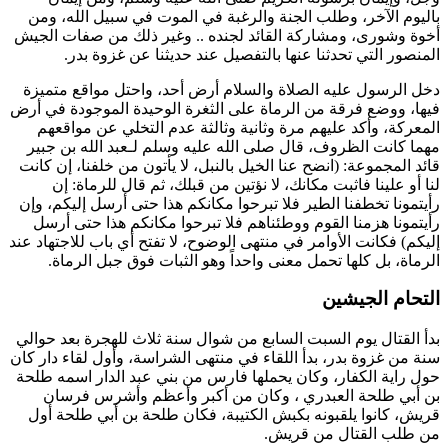
باليوم الآخر، وطلب الجنة والرغبة في الموت في سبيل الله، ومن
أخوة وشورى، ومشاركة القائد لجنده .. وغير ذلك من صفات الجيش
المنصور التي تحدثنا عنها بالتفصيل عند حديثنا عن غزوة بدر.
دخل الرسول عليه الصلاة والسلام أرض أحد، واحتل مواقع متميزة
فيها، ووضع فرقة من الرماة على الثغرة الوحيدة الموجودة في أرض
المعركة، وأكد عليهم مرة وثانية وثالثة عدم التخلي عن مواقعهم
مهما كانت الظروف، قال صلى الله عليه وسلم لـ
عبد الله بن جبير
قائد المجموعة: (
انضح عنا الخيل بالنبل، لا يأتون من خلفنا، إن كانت
لنا أو علينا فاثبت مكانك، لا نؤتين من قبلك، ثم قال للرماة: إن
رأيتمونا تخطفنا الطير فلا تبرحوا مكانكم هذا حتى أرسل إليكم، وإن
رأيتمونا هزمنا القوم ووطئناهم فلا تبرحوا مكانكم هذا حتى أرسل
إليكم
) فكانت الأوامر في منتهى الوضوح، لا تفتح أي باب للاجتهاد عند
الرماة، بل كلها تحمل معنى واحداً وهو الثبات فوق جبل الرماة.
التحام الجيشين
بدأ القتال يوم السبت السابع من شوال سنة ثلاث للهجرة بعد حوالي
سنة من غزوة بدر، بدأ اللقاء في منتهى الشراسة، وأول لقاء دار كان
حول راية الكفار، وكان يحملها فارس من بني عبد الدار اسمه
طلحة
بن أبي طلحة العبدري
، وكان من أكبر وأعظم وأشرس فرسان
قريش، كانوا يلقبونه بكبش الكتيبة، فكان
طلحة بن أبي طلحة
أول
من طلب القتال من قريش.