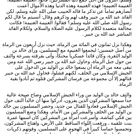
الغنيمة الغنيمة! فهذه الغنيمة وهذه الدنيا وهذه الأموال أعمت
أبصارهم تماماً عن تذكر ما قاله الحبيب صلى الله عليه وسلم، لكن
القائد
عبد الله بن جبير
وقف لهم وذكرهم وقال: أنسيتم ما قال لكم
رسول الله صلى الله عليه وسلم؟ فقالوا: الغنيمة الغنيمة! فكانت
مخالفة متعمدة لكلام الرسول عليه الصلاة والسلام، ولكلام القائد
المباشر
عبد الله بن جبير
.
وهكذا نزل ثمانون في المائة من الرماة، حيث نزل أربعون من الرماة
من أصل خمسين؛ ليجمعوا الغنيمة مع المسلمين، ورأى
خالد بن
الوليد
الثغرة، وكان قائداً عسكرياً محنكاً، وأتى بفرقته بسرعة والتف
من حول جبل الرماة، وحاول
عبد الله بن جبير
رضي الله عنه ومن
تبقى معه من الرماة أن يمنعوا
خالد بن الوليد
من الدخول على
الجيش الإسلامي من الخلف، لكنهم فشلوا، فحاول
عبد الله بن جبير
قتالهم إلا أن مجموعة من فرسان المشركين قتلوه ثم أبادوا بقية
الرماة.
والتف
خالد بن الوليد
من وراء الجيش الإسلامي وصاح صيحة عالية
جداً سمعها المشركون الذين يفرون، أدركوا منها أن
خالداً
التف حول
الجيش الإسلامي فعادوا للقتال من جديد، وحصر المسلمون بين
خالد
بن الوليد
من الخلف والمشركين من الأمام، وهكذا وضع المسلمون
بين فكي كماشة، وأسرعت امرأة من المشركين كان اسمها
عمرة
بنت علقمة
، ورفعت اللواء الساقط على الأرض، واهتاج المشركون،
وتحمسوا حماساً كبيراً في الهجوم على المسلمين، وقوتهم ذكريات