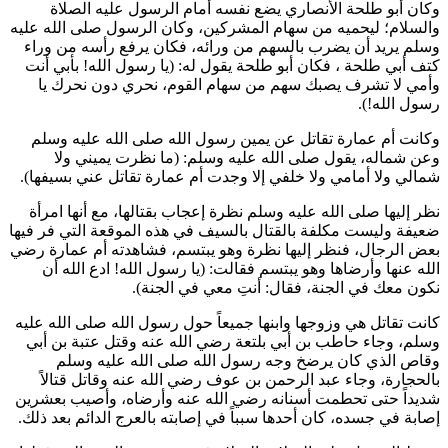
وكان
أبو طلحة الأنصاري
يضع نفسه أمام الرسول عليه الصلاة
والسلام؛ ليحميه من سهام المشركين، وكان الرسول صلى الله عليه
وسلم يريد أن يضرب بالسهم من ورائه، فكان يرفع رأسه من وراء
كتف
أبي طلحة
، فكان
أبو طلحة
يقول له: (
يا رسول الله! بأبي أنت
وأمي لا تشرف يصبك سهم من سهام القوم، نحري دون نحرك يا
رسول الله!
).
وكانت
أم عمارة
تقاتل عن يمين رسول الله صلى الله عليه وسلم
وعن شماله، يقول صلى الله عليه وسلم: (
ما نظرت يميني ولا
شمالي ولا أمامي ولا خلفي إلا وجدت
أم عمارة
تقاتل عني بسيفها
).
نظر إليها صلى الله عليه وسلم نظرة إعجاب بقتالها، مع أنها امرأة
ضعيفة وليست مكلفة بالقتال بالسيف في هذه الموقعة التي فر فيها
بعض الرجال، فنظر إليها نظرة وهو يبتسم، فشاهدته
أم عمارة
رضي
الله عنها وأرضاها وهو يبتسم فقالت: (
يا رسول الله! ادع الله أن
نكون معك في الجنة، فقال: أنتِ معي في الجنة
).
كانت تقاتل هي وزوجها وابنها جميعاً حول رسول الله صلى الله عليه
وسلم، وجاء
حاطب بن أبي بلتعة
رضي الله عنه وقتل
عتبة بن أبي
وقاص
الذي كان يرضخ وجه رسول الله صلى الله عليه وسلم
بالحجارة، وجاء
عبد الرحمن بن عوف
رضي الله عنه وقاتل قتالاً
شديداً حتى تحطمت أسنانه رضي الله عنه وأرضاه، وأصيب بعشرين
إصابة في جسده، كان أحدها سبباً في إصابته بالعرج الدائم بعد ذلك.