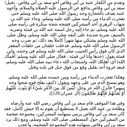
وتقدم من الكفار
عتبة بن أبي وقاص
أخو
سعد بن أبي وقاص
. تخيل!
سعد بن أبي وقاص
يدافع عن الرسول عليه الصلاة والسلام، وأخوه
عتبة
يقذف بالحجارة وجه رسول الله صلى الله عليه وسلم حتى
تفجرت الدماء من رأسه صلى الله عليه وسلم، وجاء
عبد الله بن
شهاب الزهري
أحد المشركين فشجه شجة منكرة في رأسه صلى
الله عليه وسلم، ثم جاء إليه رجل اسمه
عبد الله بن قمئة
وضربه
بالسيف ضربة شديدة على كتفه صلى الله عليه وسلم، وظل صلى
الله عليه وسلم يشتكي منها شهراً كاملاً بعد ذلك، ثم ضرب وجه
الرسول صلى الله عليه وسلم، فدخلت حلقتان من حلقات المغفر
الذي كان فوق رأس الحبيب صلى الله عليه وسلم في وجنته، و
ابن
قمئة
يقول: (
خذها وأنا
ابن قمئة
، فقال صلى الله عليه وسلم: أقمأك
الله
) أي: أهلكك الله، واستجاب الله دعاء نبيه صلى الله عليه وسلم،
فبعد غزوة أحد بقليل وقع من فوق جبل في بلده وقتل.
وهكذا تفجرت الدماء من رأسه ومن جسده صلى الله عليه وسلم،
وهو يمسح الدم من على وجهه ويقول: (
كيف يفلح قوم شجوا وجه
نبيهم؟ فأنزل الله عز وجل:
لَيْسَ لَكَ مِنَ الأَمْرِ شَيْءٌ أَوْ يَتُوبَ عَلَيْهِمْ
أَوْ يُعَذِّبَهُمْ فَإِنَّهُمْ ظَالِمُونَ
[آل عمران:128]
).
وفي هذا الموقف قام
سعد بن أبي وقاص
رضي الله عنه وأرضاه
و
طلحة بن عبيد الله
بعمل لا يستطيع أن يقوم به إلا جيش كامل، فقد
كان
سعد بن أبي وقاص
يرمي بسهامه المشركين، مجموعة ضخمة
من المشركين حول المصطفى صلى الله عليه وسلم، ومع ذلك يرد
سعد بن أبي وقاص
بسهامه هذه المجموعة الضخمة، وأعجب