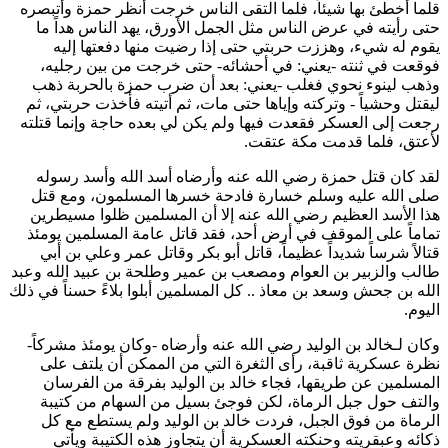
قلما أخطئ بها شيئاً، فلما التقى الناس خرجت أنظر
حمزة
وأتبصره
حتى رأيته في عرض الناس مثل الجمل الأورق، يهد الناس هداً ما
يقوم له شيء، وهززت حربتي حتى إذا رضيت منها دفعتها إليه
فوقعت في ثنته -يعني: في أحشائه- حتى خرجت من بين رجليه،
وذهب لينوء نحوي فغلب -يعني: بعد أن ضرب
حمزة
بالحربة ذهب
ليقتل
وحشياً
- وتركته وإياها حتى مات، ثم أتيته فأخذت حربتي، ثم
رجعت إلى العسكر فقعدت فيها ولم يكن لي بعده حاجة وإنما قتلته
لأعتق، فلما قدمت مكة عتقت.
لقد كان قتل
حمزة
رضي الله عنه وأرضاه أسد الله وأسد رسوله
صلى الله عليه وسلم خسارة فادحة خسرها المسلمون، ومع قتل
هذا الأسد العظيم رضي الله عنه إلا أن المسلمين ظلوا مسيطرين
تماماً على الموقف في أرض أحد، فقد قاتل عامة المسلمين يومئذ
قتالاً شرساً شديداً عظيماً، قاتل
أبو بكر
وقاتل
عمر
و
علي بن أبي
طالب
و
الزبير بن العوام
و
مصعب بن عمير
و
طلحة بن عبيد الله
و
عبد
الله بن جحش
و
سعد بن معاذ
.. كل المسلمين أبلوا بلاءً حسناً في ذلك
اليوم.
وكان لـ
خالد بن الوليد
رضي الله عنه وأرضاه -وكان يومئذ مشركاً-
نظرة عسكرية ثاقبة، رأى الثغرة التي من الممكن أن يلتف على
المسلمين عن طريقها، فجاء
خالد بن الوليد
بفرقة من الفرسان
والتف حول جبل الرماة، لكن فوجئ بسيل من السهام من كتيبة
الرماة من فوق الجبل، فردت
خالد بن الوليد
ولم يستطع مع كل
ذكائه وعبقريته وحنكته العسكرية أن يتجاوز هذه الكتيبة ويأتي