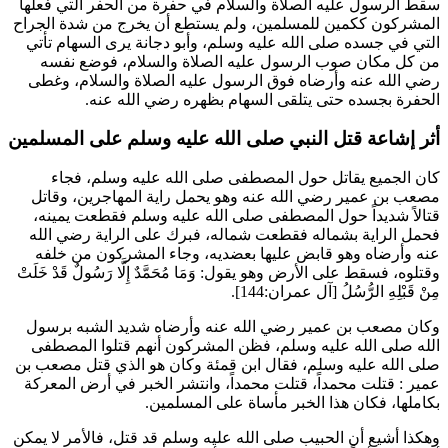
سقط الرسول عليه الصلاة والسلام في حفرة من الحفر التي فعلها
المشركون ككمين للمسلمين، ولم يستطع أن يخرج من شدة الجراح
التي في جسده صلى الله عليه وسلم، و
أبو دجانة
يرى السهام تأتي
من كل مكان صوب الرسول عليه الصلاة والسلام، فوضع نفسه
رضي الله عنه وأرضاه فوق الرسول عليه الصلاة والسلام، وغطى
الحفرة بجسده حتى يتلقى السهام بظهره رضي الله عنه.
أثر إشاعة قتل النبي صلى الله عليه وسلم على المسلمين
كان الجميع يقاتل حول المصطفى صلى الله عليه وسلم، فجاء
مصعب بن عمير
رضي الله عنه وهو يحمل راية المهاجرين، وقاتل
قتالاً شديداً حول المصطفى صلى الله عليه وسلم فقطعت يمينه،
فحمل الراية بشماله فقطعت شماله، فبرك على الراية رضي الله
عنه وأرضاه وهو قابض عليها بعضديه، وجاء المشركون من خلفه
وقتلوه، فسقط على الأرض وهو يقول:
وَمَا مُحَمَّدٌ إِلَّا رَسُولٌ قَدْ خَلَتْ
مِنْ قَبْلِهِ الرُّسُلُ
[آل عمران:144].
وكان
مصعب بن عمير
رضي الله عنه وأرضاه شديد الشبه برسول
الله صلى الله عليه وسلم، فظن المشركون أنهم قتلوا المصطفى
صلى الله عليه وسلم، فقال
ابن قمئة
وكان هو الذي قتل
مصعب بن
عمير
: قتلت محمداً، قتلت محمداً، وانتشر الخبر في أرض المعركة
بكاملها، فكان هذا الخبر مأساة على المسلمين.
وهكذا أشيع أن الحبيب صلى الله عليه وسلم قد قتل، فالأمر لا يمكن