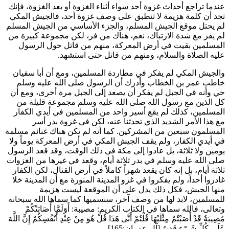
عندما تراجع أحداث غزوة أحد سواء أثناء الغزوة أو بعد الغزوة، فإنك
تجد أن كلمة هزيمة لا تنطبق على وصف غزوة أحد، فالجيش المكي
لم يحتل موقع الجيش المسلم، والجزء الأساسي من الجيش المسلم
لم يفر مع شدة الارتباك، نعم، هناك من فر، لكن مجموعة كبيرة من
المسلمين بقيت في أرض المعركة، منهم من قاتل حول الرسول
عليه الصلاة والسلام، ومنهم من قاتل حتى استشهد.
والجيش المكي لم يفكر في مطاردة المسلمين، ومع أن
أبا سفيان
خاطب
عمر بن الخطاب
وأدرك أن الرسول صلى الله عليه وسلم
حي وأنه في الجبل لم يفكر أن يصعد إلى الجبل مرة أخرى، ومع أن
كل الذين مع رسول الله صلى الله عليه وسلم مجموعة قليلة من
المسلمين، كذلك لم يقع أسير واحد من المسلمين في أيدي الكفار
مع هذا الأمر الشديد الذي تحدثنا عنه، لكن في غزوة بدر أسر
المسلمون سبعين من المشركين. كما أنه لم تكن هناك غنائم مسلمة
في أيدي الكفار، ولم يقف الجيش المكي في أرض المعركة يوماً ولا
يومين ولا ثلاثة، بل عادوا إلى مكة في ذلك الوقت، وقد قعد الرسول
صلى الله عليه وسلم في بدر ثلاثة أيام، وقعد في غيرها من الغزوات
ثلاثة أيام، بل إنه كان يقعد شهراً كاملاً في أرض القتال، لكن الكفار
غادروا أحداً، ولم يفكروا في غزو المدينة المنورة مع أن المدينة خلا
منها الجيش، فكل ذلك يدل على أن الموقعة ليست هزيمة
للمسلمين، لابد لها من وصف آخر، سنسميها كما سماها الله سبحانه
وتعالى، فالله سماها في الكتاب الكريم: مصيبة:
أَوَلَمَّا أَصَابَتْكُمْ
مُصِيبَةٌ قَدْ أَصَبْتُمْ مِثْلَيْهَا قُلْتُمْ أَنَّى هَذَا قُلْ هُوَ مِنْ عِنْدِ أَنْفُسِكُمْ إِنَّ اللَّهَ
عَلَى كُلِّ شَيْءٍ قَدِيرٌ
[آل عمران:165].