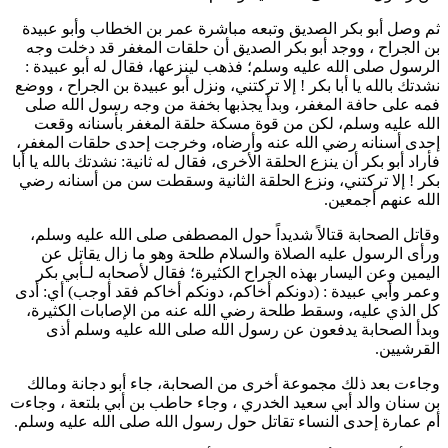
ثم وصل
أبو بكر الصديق
وتبعه مباشرة
عمر بن الخطاب
و
أبو عبيدة
بن الجراح
، ووجد
أبو بكر الصديق
أن حلقات المغفر قد دخلت وجه
الرسول صلى الله عليه وسلم؛ فذهب لينزعها، فقال له
أبو عبيدة
:
نشدتك بالله يا
أبا بكر
! إلا تركتني، ونزل
أبو عبيدة بن الجراح
، ووضع
فمه على حافة المغفر، وبدأ يجذبها بخفة من وجه رسول الله صلى
الله عليه وسلم، لكن من قوة مسكة حلقة المغفر بأسنانه وقعت
إحدى أسنانه رضي الله عنه وأرضاه، وخرجت إحدى حلقات المغفر،
فأراد
أبو بكر
أن ينزع الحلقة الأخرى، فقال له ثانية: نشدتك بالله يا
أبا
بكر
! إلا تركتني، ونزع الحلقة الثانية وسقطت سن من أسنانه رضي
الله عنهم أجمعين.
وقاتل الصحابة قتالاً شديداً حول المصطفى صلى الله عليه وسلم،
ورأى الرسول عليه الصلاة والسلام
طلحة
وهو ما زال يقاتل عن
اليمين وعن اليسار بهذه الجراح الكثيرة؛ فقال لأصحابه لـ
أبي بكر
و
عمر
و
أبي عبيدة
: (
دونكم أخاكم، دونكم أخاكم فقد أوجب
) أي: أدى
كل الذي عليه، وسقط
طلحة
رضي الله عنه من الإصابات الكثيرة،
وبدأ الصحابة يدفعون عن رسول الله صلى الله عليه وسلم أذى
القرشيين.
وجاءت بعد ذلك مجموعة أخرى من الصحابة، جاء
أبو دجانة
و
مالك
بن سنان
والد
أبي سعيد الخدري
، وجاء
حاطب بن أبي بلتعة
، وجاءت
أم عمارة
إحدى النساء تقاتل حول رسول الله صلى الله عليه وسلم.