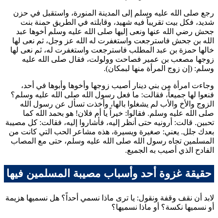
رجع صلى الله عليه وسلم إلى المدينة المنورة، واستقبل في حزن
شديد، فكل بيت تقريباً فيه شهيد، وقابلته في الطريق
حمنة بنت
جحش
رضي الله عنها ونعى إليها صلى الله عليه وسلم أخوها
عبد
الله بن جحش
فاسترجعت واستغفرت له الله عز وجل، ثم نعى لها
خالها
حمزة بن عبد المطلب
فاسترجعت واستغفرت له، ثم نعى لها
زوجها
مصعب بن عمير
فصاحت وولولت، فقال صلى الله عليه
وسلم: (
إن زوج المرأة منها لبمكان
).
وجاءت امرأة من بني دينار أصيب زوجها وأخوها وأبوها في أحد،
فنعوا لها جميعاً، فقالت: ما فعل رسول الله صلى الله عليه وسلم؟
الزوج والأخ والأب لم يشغلوا بالها، وأخذت تسأل عن رسول الله
صلى الله عليه وسلم. فقالوا: خيراً يا أم فلان! هو بحمد الله كما
تحبين. قالت: أرونيه حتى أنظر إليه، فأشاروا إليه، فقالت: كل مصيبة
بعدك جلل. يعني: صغيرة ويسيرة، هذه مشاعر الحب التي كانت من
المسلمين تجاه رسول الله صلى الله عليه وسلم، حتى مع المصاب
الفادح الذي أصيب به الجميع.
حقيقة غزوة أحد وأسباب مصيبة المسلمين فيها
لابد أن نقف وقفة ونقول: يا ترى ماذا نسمي أحداً؟ هل نسميها هزيمة
أو نسميها نكسة؟ أو ماذا نسميها؟