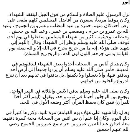
أحد
نزل الرسول عليه الصلاة والسلام من فوق الجبل ليتفقد الشهداء،
وكان موقفاً مريعاً، سبعون من أفاضل المسلمين كلهم ملقى على
أرض أحد،كان منهم:
حمزة بن عبد المطلب
و
عمرو بن الجموح
، و
عبد
الله بن عمرو بن حرام
، و
مصعب بن عمير
، و
عبد الله بن جحش
،
و
حنظلة
، و
خيثمة
، كثير من شهداء المسلمين سقطوا في يوم أحد،
فوقف صلى الله عليه وسلم ونظر إلى الشهداء وقال: (
اللهم إني
شهيد على هؤلاء، إنه ما من جريح يجرح في الله إلا والله يبعثه يوم
القيامة يدمى جرحه، اللون لون الدم، والريح ريح المسك
).
وكان هناك أناس من الصحابة أخذوا بعض الشهداء ليدفنوهم في
المدينة، فأمر صلى الله عليه وسلم أن يردوا جميعاً إلى أرض أحد
ويدفنوا فيها، وألا يغسلوا ولا يكفنوا، بل يدفنوا في ثيابهم بعد أن تنزع
الدروع والجلود من فوقهم.
وكان صلى الله عليه وسلم يدفن الاثنين والثلاثة في القبر الواحد،
ويجمع بين الرجلين أحياناً في ثوب واحد، ويقول: (
أيهم أكثر أخذاً
للقرآن
) فمن كان يحفظ القرآن أكثر وضعه الأول في اللحد.
وقال: (
أنا شهيد على هؤلاء يوم القيامة
) مرة ثانية، وكررها كثيراً في
ذلك اليوم، وكان إذا علم أن بين اثنين من الصحابة محبة كبيرة دفنهما
معاً، فدفن
عبد الله بن عمرو بن حرام
مع
عمرو بن الجموح
رضي
الله عنهم أجمعين.