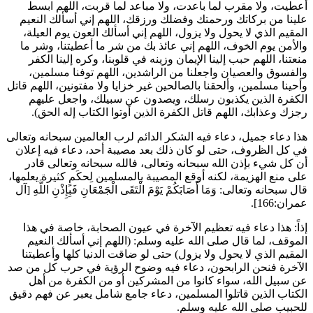
أعطيت، ولا مقرب لما باعدت، ولا مباعد لما قربت، اللهم ابسط
علينا من بركاتك ورحمتك وفضلك ورزقك، اللهم إني أسألك النعيم
المقيم الذي لا يحول ولا يزول، اللهم إني أسألك العون يوم العيلة،
والأمن يوم الخوف، اللهم إني عائذ بك من شر ما أعطيتنا، وشر ما
منعتنا، اللهم حبب إلينا الإيمان وزينه في قلوبنا، وكره إلينا الكفر
والفسوق والعصيان واجعلنا من الراشدين، اللهم توفنا مسلمين،
وأحينا مسلمين، وألحقنا بالصالحين غير خزايا ولا مفتونين، اللهم قاتل
الكفرة الذين يكذبون رسلك، ويصدون عن سبيلك، واجعل عليهم
رجزك وعذابك، اللهم قاتل الكفرة الذين أوتوا الكتاب إله الحق
).
هذا دعاء جميل، دعاء فيه الشكر الدائم لرب العالمين سبحانه وتعالى
في كل الظروف، حتى لو كان ذلك بعد مصيبة أحد، دعاء فيه إعلان
أن كل شيء بإذن الله سبحانه وتعالى، فالله سبحانه وتعالى قادر
على منع الهزيمة، لكنه أوقع المصيبة بالمسلمين لِحكَمٍ كثيرة يعلمها،
قال سبحانه وتعالى:
وَمَا أَصَابَكُمْ يَوْمَ الْتَقَى الْجَمْعَانِ فَبِإِذْنِ اللَّهِ
[آل
عمران:166].
إذاً: هذا دعاء فيه تعظيم الآخرة في عيون الصحابة، خاصة في هذا
الموقف، لما قال صلى الله عليه وسلم: (
اللهم إني أسألك النعيم
المقيم الذي لا يحول ولا يزول
) حتى لو ضاقت الدنيا كلها وأعطيتنا
الآخرة فنحن الرابحون، دعاء فيه وضوح الرؤية في حرب كل من صد
عن سبيل الله، سواء كانوا من المشركين أو من الكفرة من أهل
الكتاب الذين قاتلوا المسلمين، دعاء جامع شامل يعبر عن فهم دقيق
للحبيب صلى الله عليه وسلم.