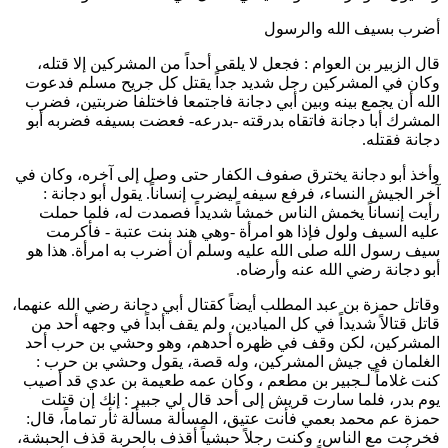
أضرب بسيف الله والرسول
قال
الزبير بن العوام
: فجعل لا يلقى أحداً من المشركين إلا قتله،
وكان في المشركين رجل شديد جداً يقتل كل جريح مسلم فدعوت
الله أن يجمع بينه وبين
أبي دجانة
فاجتمعا فاختلفا ضربتين، فضرب
المشرك
أبا دجانة
فاتقاه بدرقته -بدرعه- فعضت بسيفه فضربه
أبو
دجانة
فقتله.
وأخذ
أبو دجانة
يخترق صفوف الكفار حتى وصل إلى آخره، وكان في
آخر الجيش النساء، فرفع سيفه ليضرب إنساناً. يقول
أبو دجانة
:
رأيت إنساناً يخمش الناس خمشاً شديداً فصمدت له، فلما حملت
عليه السيف ولول فإذا هو امرأة -وهي
هند بنت عتبة
- فأكرمت
سيف رسول الله صلى الله عليه وسلم أن أضرب به امرأة. هذا هو
أبو دجانة
رضي الله عنه وأرضاه.
وقاتل
حمزة بن عبد المطلب
أيضاً كقتال
أبي دجانة
رضي الله عنهما،
قاتل قتالاً شديداً في كل الميادين، ولم يقف أبداً في وجهه أحد من
المشركين، لكن وقف في ظهره أحدهم، وهو
وحشي بن حرب
أحد
الغلمان في جيش المشركين، وله قصة، يقول
وحشي بن حرب
:
كنت غلاماً لـ
جبير بن مطعم
، وكان عمه
طعيمة بن عدي
قد أصيب
يوم بدر، فلما سارت قريش إلى أحد قال لي
جبير
: إنك إن قتلت
حمزة
عم محمد بعمي فأنت عتيق، المسألة مسألة ثأر تماماً، قال:
فخرجت مع الناس، وكنت رجلاً حبشياً أقذف بالحربة قذف الحبشة،