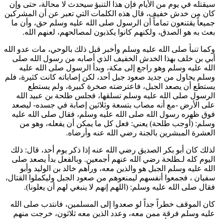
سيقتله في يوم من الأيام فإن هذا التنبؤ سيحدث لا محالة، حتى وإن
كان من خدش خفيف، قال هذه الكلمات التي تعبر عن أن المشركين
جميعاً يقتنعون تماماً أن الرسول صلى الله عليه وسلم حق، وأن ما
بعث به هو الصدق، ولكنهم كانوا يكذبون لمصالحهم، لعنهم الله.
وكما تنبأ صلى الله عليه وسلم وأخبر قبل ذلك بالوحي، مات عدو الله
أبي بن خلف
بهذا الخدش الخفيف الذي أصابه من رسول الله صلى
الله عليه وسلم وهو راجع إلى مكة، وبدأ الرسول صلى الله عليه
وسلم يحاول من جديد صعود جبل أحد، لكن إصاباته كانت كثيرة، فلم
يستطع أن يصعد الجبل، فاعترضته صخرة كبيرة، ولم يستطع
الرسول صلى الله عليه وسلم تسلقها، فجلس
طلحة بن عبيد الله
على الأرض -مع أنه مصاب بتسعة وثلاثين إصابة في جسده- ليصعد
فوق ظهره رسول الله صلى الله عليه وسلم، فقال صلى الله عليه
وسلم: (
أوجب
طلحة
) يعني: فعل كل ما يمكن أن يفعله، وهو من
العشرة المبشرين بالجنة رضي الله عنه وأرضاه.
لذلك كان
أبو بكر الصديق
رضي الله عنه إذا ذكر يوم أحد، قال: ذلك
اليوم كله لـ
طلحة
رضي الله عنهم أجمعين. وبالفعل بدأ يصعد صلى
الله عليه وسلم الجبل هو والذين معه، ورآهم
خالد بن الوليد
و
أبو
سفيان
، فجمعوا أنفسهم ليمنعوهم من صعود الجبل وليكملوا القتال،
فقال صلى الله عليه وسلم: (
اللهم إنهم لا ينبغي لهم أن يعلونا
).
كان الموقف خطراً جداً لو صعدوا إلى المسلمين، فانتدب صلى الله
عليه وسلم فرقة ممن معه، وعدد الذين معه ثلاثون، خرجت منهم