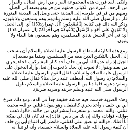
وأنكى، لقد قررت هذه المجموعة الفرار من أرض القتال، والفرار
من الزحف كبيرة من الكبائر، فمنهم من فر وهو يصعد إلى الجبل،
ومنهم من فر في طريقه إلى المدينة حتى وصل إلى المدينة المنورة
فاراً، والرسول صلى الله عليه وسلم يناديهم وهم يسمعون ولا يلبون،
وذكر الله ذلك في كتابه:
إِذْ تُصْعِدُونَ
[آل عمران:153] أي: إلى الجبل
وَلا تَلْوُونَ عَلَى أَحَدٍ وَالرَّسُولُ يَدْعُوكُمْ فِي أُخْرَاكُمْ
[آل عمران:153]
أي: في آخر الجيش ينادي المسلمين، وهم يسمعون هذا النداء ولا
يلبون.
ومع هذه الكارثة استطاع الرسول عليه الصلاة والسلام أن ينسحب
إلى الجبل بالثلاثين الذين معه من المسلمين، وبينما هو يصعد إلى
الجبل إذ رآه عدو الله
أبي بن خلف
أحد كبار المشركين، فجاء يجري
من بعيد ويقول: لا نجوت إن نجا.. لا نجوت إن نجا، وأراد الدخول على
الرسول عليه الصلاة والسلام، فقال القوم للرسول عليه الصلاة
والسلام: (
يا رسول الله! أيعطف عليه رجل منا؟ فقال صلى الله عليه
وسلم: دعوه، فلما دنا من الرسول عليه الصلاة والسلام تناول
الرسول صلى الله عليه وسلم حربته وضربه ضربة
).
وهذه الضربة خدشت فيه خدشة خفيفة جداً في الدم، ومع ذلك صرخ
أبي بن خلف
، وأخذ يجري كالطفل، وهو يقول: قتلني -والله- محمد،
قتلني -والله- محمد، واستغرب المشركون من حالته، قالوا: ذهب
-والله- فؤادك، والله إن بك من بأس. قال: إنه قد كان قال لي بمكة:
أنا أقتلك، فوالله لو بصق علي لقتلني. فانظر إلى اقتناع
أبي بن خلف
أن كلمة رسول الله عليه الصلاة والسلام حقيقية، وأنه لو تنبأ أنه