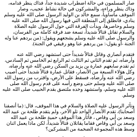
صار المسلمون في حالة اضطراب شديدة جداً، فذاك ينظر قدامه،
وذاك ينظر وراءه، والمشركون في حالة نشاط عجيب، وصار
الموقف مأساوياً، سمع
خالد بن الوليد
الرسول صلى الله عليه وسلم
ينادي، فانطلق إلى المنطقة التي فيها رسول الله صلى الله عليه
وسلم وحاصرها، وبدأت الفرقة التي حول الرسول عليه الصلاة
والسلام تقاتل قتالاً شديداً، تسعة ضد فرقة كاملة من الفرسان،
والرسول صلى الله عليه وسلم يشجعهم ويقول: (
من يردهم عنا وله
الجنة -أو يقول-: من يردهم عنا وهو رفيقي في الجنة
).
فتقدم أنصاري وقاتل قتالاً شديداً حتى استشهد رضي الله عنه
وأرضاه، ثم تقدم الثاني ثم الثالث ثم الرابع ثم الخامس ثم السادس،
ثم تقدم سابعهم
عمارة بن يزيد بن السكن
رضي الله عنه وأرضاه،
وكل هؤلاء السبعة من الأنصار، فقاتل
عمارة
قتالاً شديداً حتى أصيب
رضي الله عنه وأرضاه، فسقط على الأرض، واقترب من رسول الله
صلى الله عليه وسلم حتى وضع رأسه على قدم رسول الله صلى
الله عليه وسلم، واستشهد وخده ملتصق بقدم الحبيب صلى الله عليه
وسلم.
وتأثر الرسول عليه الصلاة والسلام في هذا الموقف، قال: (
ما أنصفنا
أصحابنا
)، تقدم الأنصار الواحد تلو الآخر، ولم يتقدم
طلحة بن عبيد الله
و
سعد بن أبي وقاص
، فأثار هذا الموقف حمية
طلحة بن عبيد الله
و
سعد بن أبي وقاص
فقاما يقاتلان قتالاً شديداً، لكن ماذا يعمل اثنان
وسط هذه المجموعة الضخمة من المشركين؟