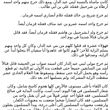
كانت مأساة بالنسبة لبني عبد الدار، ومع ذلك خرج منهم واحد اسمه
أرطأة بن شرحبيل
فقتله
علي بن أبي طالب
.
ثم خرج
شريح بن خالد
فقتله غلام أنصاري اسمه
قزمان
.
ثم خرج واحد اسمه
عمرو بن عبد مناف
فقتله
قزمان
أيضاً.
ثم خرج ولد لـ
شرحبيل بن هاشم
فقتله
قزمان
أيضاً، فقد قاتل
قزمان
قتالاً شديداً في يوم أحد.
فهؤلاء عشرة قد قتلوا كلهم من بني عبد الدار، وكان كل واحد منهم
يسلم الراية للآخر؛ لأنهم كانوا قد عاهدوا
أبا سفيان
ألا يتخلوا أبداً عن
الراية، وصدقوا في ذلك.
ثم خرج مولى لبني عبد الدار كان اسمه
صواب
من الحبشة قاتل قتالاً
أشد من السابقين جميعاً حتى قطعت يده الأولى ثم الثانية، ثم قطع
رأسه وهو يحمل الراية حتى سقط، وبسقوط هذا الغلام الحادي عشر
سقطت الراية المشركة، ولم يتسلمها أحد بعد ذلك.
كان اللقاء بأعلى مستوى، فالأرض كلها هجوم كاسح شامل، وكان
شعار المسلمين في هذا اليوم: أمت أمت، وكانت البداية في صالح
المسلمين، فقد قتلوا أحد عشر قتيلاً من غير أن يقتل واحد من
المسلمين، فقد كان انتصاراً ضخماً ضعفت به معنويات الكفار،
وارتفعت معنويات المسلمين إلى أعلى درجة، وبدأ المسلمون يقتلون
في الكفار ويسيطرون على الموقف تماماً، وقاتل جميع المسلمين