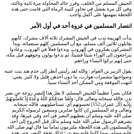
الجيش المسلم من الخلف، وقرر
خالد
المحاولة مرة ثانية وثالثة،
وفي كل مرة يفشل في تجاوز كتيبة الرماة التي قامت حتى هذه
اللحظة بمهمتها على أكمل واجب.
انتصار المسلمين في غزوة أحد في أول الأمر
بدأت الهزيمة تدب في الجيش المشرك ثلاثة آلاف مشرك، كأنهم
يقابلون ثلاثين ألف مسلم، مع أن المسلمين كلهم سبعمائة، وبدأ
المشركون يفكرون في الهروب، وبدءوا فعلاً في الهروب، وعادوا
يتراجعون إلى الوراء شيئاً فشيئاً، ثم بدءوا يولون وجوههم قبل مكة،
حتى إنهم تركوا النساء وراءهم.
يقول
الزبير بن العوام
: والله لقد رأيتني أنظر إلى خدم
هند بنت عتبة
وصواحبها مشمرات هوارب، ما دون أخذهن قليل ولا كثير. يعني:
انتهت الموقعة ومن الممكن أخذ النساء سبياً.
فكان نصراً عظيماً للجيش المسلم، لا يقل هذا النصر روعة عن نصر
بدر، فالله سبحانه وتعالى قال:
وَلَقَدْ صَدَقَكُمُ اللَّهُ وَعْدَهُ إِذْ تَحُسُّونَهُمْ
بِإِذْنِهِ
[آل عمران:152] تحسونهم أي: تستأصلونهم، فالله سبحانه
وتعالى وعد المسلمين إن كانوا صابرين ومتبعين لرسوله الكريم
صلى الله عليه وسلم أن يعطيهم النصر في أحد وفي غيرها، وقد
بشرهم الرسول صلى الله عليه وسلم بذلك قبل الخروج إلى أحد،
والمسلمون إلى هذه اللحظة ملتزمون تماماً بما قال لهم صلى الله
عليه وسلم، وبما كانوا عليه يوم بدر؛ لذلك تحقق النصر حتى هذه