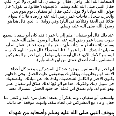
الصحابة: الله أعلى وأجل، فقال
أبو سفيان
: لنا العزى ولا عزى لكم،
فقال النبي صلى الله عليه وسلم: ألا تجيبونه؟ فقالوا: ما نقول؟ قال:
قولوا: الله مولانا ولا مولى لكم، فقال
أبو سفيان
: يوم بيوم بدر،
والحرب سجال. فأجاب
عمر
رضي الله عنه وأرضاه قال: لا سواء،
قتلانا في الجنة وقتلاكم في النار
) وفي رواية: أن الذي قال هذا هو
رسول الله صلى الله عليه وسلم.
عند ذلك قال
أبو سفيان
: هلم إلي يا
عمر
! فقد كان
أبو سفيان
يسمع
صوت سيدنا
عمر
رضي الله عنه، فقال الرسول صلى الله عليه
وسلم: (
ائته فانظر ما شأنه -أي: انظر ماذا يريد- فجاءه، فقال له
أبو
سفيان
: أنشدك الله يا
عمر
! أقتلنا محمداً؟ قال
عمر
: اللهم لا، وإنه
ليستمع كلامك الآن، فقال
أبو سفيان
-وانظر إلى احترام المشركين
للمسلمين- أنت أصدق عندي من
ابن قمئة
وأبر
).
إن احترام المسلمين موجود عند كل المشركين، وعند كل أعداء
الأمة، فهم يحاربونك ويقاتلونك ويضيقون عليك الخناق، وفي داخلهم
يكنون الاحترام الكامل لشخصيتك ولدفاعك عن مبادئك، ولتضحيتك
في سبيل دينك وفكرتك، هذا هو الواقع؛ لذلك صدّق
أبو سفيان
عمر
وهو عدو له، ولم يصدق
ابن قمئة
أحد جنود الجيش المشرك معه.
وانسحب
أبو سفيان
، ولم يفكر أن يصعد الجبل مرة ثانية واكتفى بما
فعل، وعاد مع المشركين في اتجاه مكة، وانتهت موقعة أحد بذلك.
موقف النبي صلى الله عليه وسلم وأصحابه من شهداء