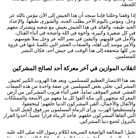
اللحظة.
إذا وقفنا وحللنا فإننا سنجد أن هذا الجيش إلى الآن مؤمن بالله عز
وجل، ومؤمن باليوم الآخر يطلب الجنة، والشورى طبقها، والإعداد
الجيد طبقه، والقائد في هذا الجيش يعيش مع شعبه ويشترك معهم
في كل صغيرة وكبيرة، وأخوة في الله واضحة في أثناء القتال،
والأمل في قلوبهم، واليقين في نصر الله عز وجل يملأ نفوسهم،
والأمر موسد إلى أهله، والصفات العشر التي تكلمنا عنها في غزوة
بدر كلها متحققة إلى هذا الوقت في جيش أحد، فكان النصر
للمسلمين.
انقلاب الموازين في آخر معركة أحد لصالح المشركين
بعد هذا الانتصار العظيم للمسلمين، وبعد هذا الهروب الكبير لجيش
المشركين، تخلى بعض المسلمين عن صفة واحدة من هذه الصفات
العشر، فتغير الموقف تماماً، ففي أثناء هروب المشركين من أرض
المعركة متجهين إلى مكة ألقوا كل ما معهم من الأمتعة والممتلكات
والأثقال والأحمال، ألقى المشركون الدنيا خلفهم؛ ليتخففوا،
وليستطيعوا الهرب، ورأى الرماة المسلمون من فوق الجبل الدنيا
التي ألقاها المشركون خلفهم، فأخذ الرماة قراراً عجيباً، أخذوا القرار
بالنزول لجمع دنيا المشركين.
تخيل! المخالفة الواضحة الصريحة لكلام رسول الله صلى الله عليه
وسلم، النزول من أجل جمع دنيا المشركين، قالوا: الغنيمة الغنيمة!