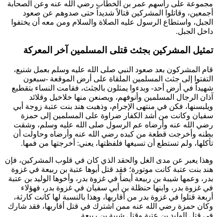
مجموعة على رأسهم
عمر بن الخطاب
رضي الله عنه وعن الصحابة
أجمعين، وقاتلوا المشركين قتالاً شديداً حتى صدوهم عن صعود
الجبل، واستطاع الرسول عليه الصلاة والسلام ومن معه أن يختفوا
داخل الجبل.
تمثيل المشركين بجثث قتلى المسلمين آخر المعركة
قام المشركون بعد صعود النبي صلى الله عليه وسلم بعمل شنيع،
التفتوا إلى جثث المسلمين الملقاة على أرض الموقعة -سبعون
شهيداً في أرض أحد- وبدءوا يمثلون بالجثث، فقامت النساء بتقطيع
آذان الرجال المسلمين وأنوفهم، ويصنعن منها خلاخيل وقلائد
ويلبسنها، فكن في منتهى الإجرام، وذهبت
هند بنت عتبة
زوجة
أبي
سفيان
وكانت من أشد الكفار ضراوة على المسلمين إلى
حمزة
رضي الله عنه وأرضاه عم الرسول صلى الله عليه وسلم، وشقت
بطنه وأخرجت قطعة من كبده رضي الله عنه وأرضاه وحاولت أن
تأكلها، ولم تستطع أن تسيغها فلفظتها، يعني: أخرجتها من فمها.
وهذا يعبر عن مدى الغل والحقد الذي كان في قلوب المشركين، فإن
هند بنت عتبة
كانت موتورة؛ فقد قتل أبوها
عتبة بن ربيعة
في غزوة
بدر، وعمها
شيبة بن ربيعة
أيضاً في غزوة بدر، وأخوها
الوليد بن عتبة
في غزوة بدر، وابنها
حنظلة بن أبي سفيان
في غزوة بدر، فهؤلاء
أربعة قتلوا في غزوة بدر من أقاربها، وهذا بالنسبة لها كانت كارثة،
وكان
حمزة
رضي الله عنه ممن اشترك في قتل أقاربها، فقد شارك
في قتل
الوليد بن عتبة
وقتل
شيبة بن ربيعة
.