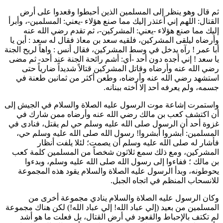
ثم قال وهو ينظر إلى المسلمين الذين أحبطوا وقعدوا على أرض
القتال: اللهم إني أعتذر إليك مما صنع هؤلاء -يعني: المسلمين-، وأبرأ
إليك مما صنع هؤلاء -يعني: المشركين-، ثم تقدم رضي الله عنه
وأرضاه ليلقى المشركين، فلقيه
سعد بن معاذ
فقال له
سعد
: أين يا
أبا عمر
! رآه يدخل في وسط المشركين، فقال
أنس
: واهاً لريح الجنة
يا
سعد
! إني أجده دون أحد -أي: أشم رائحة الجنة عند أحد- ثم مضى
رضي الله عنه وأرضاه وقاتل المشركين قتالاً شديداً ضارياً حتى
استشهد رضي الله عنه وأرضاه، وطعن أكثر من ثمانين طعنة في
جسمه، ولم يعرفه أحد إلا أخته ببنانه.
واستمرت إشاعة موت الرسول عليه الصلاة والسلام في الجيش إلى
أن اكتشف
كعب بن مالك
رضي الله عنه وأرضاه ممن شارك في
غزوة أحد أن الرسول صلى الله عليه وسلم حي لم يقتل، فنادى في
المسلمين: أبشروا أبشروا! رسول الله صلى الله عليه وسلم حي،
فأشار له صلى الله عليه وسلم أن يصمت؛ لئلا يلفت أنظار
المشركين، ومع ذلك سمع ثلاثون شخصاً من المسلمين كلمة
كعب
بن مالك
؛ ففاءوا إلى رسول الله صلى الله عليه وسلم، وبدءوا
يحوطونه، وبدأ الرسول عليه الصلاة والسلام يقود هذه المجموعة
للانسحاب المنظم في اتجاه الجبل.
وكان الرسول عليه الصلاة والسلام ينادي مجموعة أخرى من
المسلمين من بعيد (
إلي عباد الله! إلي عباد الله!
) لكن هناك مجموعة
لم تكتف بالإحباط والقعود في أرض القتال، بل فعلت ما هو أشد