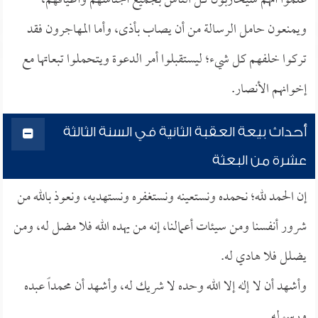
علموا أنهم سيحاربون كل الناس بجميع أجناسهم وأطيافهم،
ويمنعون حامل الرسالة من أن يصاب بأذى، وأما المهاجرون فقد
تركوا خلفهم كل شيء؛ ليستقبلوا أمر الدعوة ويتحملوا تبعاتها مع
إخوانهم الأنصار.
أحداث بيعة العقبة الثانية في السنة الثالثة
عشرة من البعثة
إن الحمد لله؛ نحمده ونستعينه ونستغفره ونستهديه، ونعوذ بالله من
شرور أنفسنا ومن سيئات أعمالنا، إنه من يهده الله فلا مضل له، ومن
يضلل فلا هادي له.
وأشهد أن لا إله إلا الله وحده لا شريك له، وأشهد أن محمداً عبده
ورسوله.