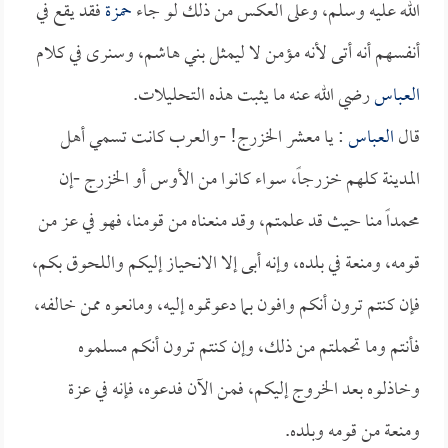
الله عليه وسلم، وعلى العكس من ذلك لو جاء
حمزة
فقد يقع في
أنفسهم أنه أتى لأنه مؤمن لا ليمثل بني هاشم، وسنرى في كلام
العباس
رضي الله عنه ما يثبت هذه التحليلات.
قال
العباس
: يا معشر الخزرج! -والعرب كانت تسمي أهل
المدينة كلهم خزرجاً، سواء كانوا من الأوس أو الخزرج -إن
محمداً منا حيث قد علمتم، وقد منعناه من قومنا، فهو في عز من
قومه، ومنعة في بلده، وإنه أبى إلا الانحياز إليكم واللحوق بكم،
فإن كنتم ترون أنكم وافون بما دعوتموه إليه، ومانعوه ممن خالفه،
فأنتم وما تحملتم من ذلك، وإن كنتم ترون أنكم مسلموه
وخاذلوه بعد الخروج إليكم، فمن الآن فدعوه، فإنه في عزة
ومنعة من قومه وبلده.