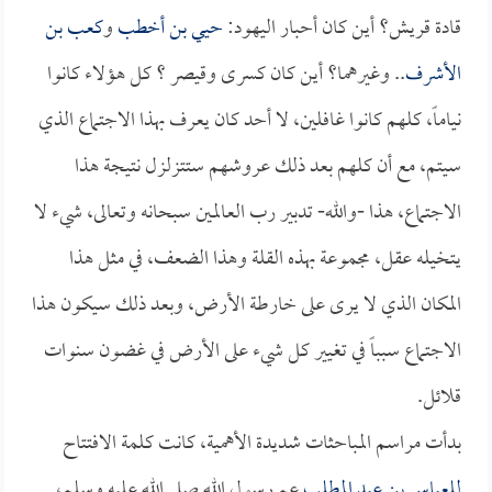
قادة قريش؟ أين كان أحبار اليهود:
حيي بن أخطب
و
كعب بن
الأشرف
.. وغيرهما؟ أين كان كسرى وقيصر ؟ كل هؤلاء كانوا
نياماً، كلهم كانوا غافلين، لا أحد كان يعرف بهذا الاجتماع الذي
سيتم، مع أن كلهم بعد ذلك عروشهم ستتزلزل نتيجة هذا
الاجتماع، هذا -والله- تدبير رب العالمين سبحانه وتعالى، شيء لا
يتخيله عقل، مجموعة بهذه القلة وهذا الضعف، في مثل هذا
المكان الذي لا يرى على خارطة الأرض، وبعد ذلك سيكون هذا
الاجتماع سبباً في تغيير كل شيء على الأرض في غضون سنوات
قلائل.
بدأت مراسم المباحثات شديدة الأهمية، كانت كلمة الافتتاح
للعباس بن عبد المطلب
عم رسول الله صلى الله عليه وسلم،