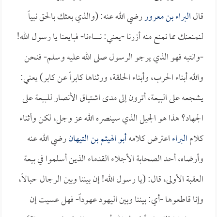
قال
البراء بن معرور
رضي الله عنه: (والذي بعثك بالحق نبياً
لنمنعنك مما نمنع منه أزرنا -يعني: نساءنا- فبايعنا يا رسول الله!
-وانتبه فهو الذي يرجو الرسول صلى الله عليه وسلم- فنحن
والله أبناء الحرب، وأبناء الحلقة، ورثناها كابراً عن كابر) يعني:
يشجعه على البيعة، أترون إلى مدى اشتياق الأنصار للبيعة على
الجهاد؟ هذا هو الجيل الذي سينصره الله عز وجل، لكن وأثناء
كلام
البراء
اعترض كلامه
أبو الهيثم بن التيهان
رضي الله عنه
وأرضاه، أحد الصحابة الأجلاء القدماء الذين أسلموا في بيعة
العقبة الأولى، قال: (يا رسول الله! إن بيننا وبين الرجال حبالاً،
وإنا قاطعوها -أي: بيننا وبين اليهود عهوداً- فهل عسيت إن