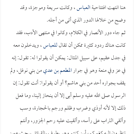
هنا انتهت افتتاحية
العباس
، وكانت سريعة وموجزة، وقد
وضح من خلالها الدور الذي أتى من أجله.
ثم جاء دور الأنصار في الكلام، وكانوا في منتهى الأدب، فقد
كانت هناك ردود كثيرة ممكن أن تقال
للعباس
، ويدخلون معه
في جدل عقيم، على سبيل المثال: يمكن أن يقولوا له: تقول: إنه
في عز وفي منعة وهو في جوار
المطعم بن عدي
من بني نوفل، ولم
يقف بجواره أحد من بني هاشم؟ أو أن يقولوا: أنت تقول: إن
الرسول صلى الله عليه وسلم أبى إلا أن ينحاز إلينا، وما فعل
ذلك إلا لأنه أوذي وضرب وظلم ورجم بالحجارة، وسب
وألقي التراب على رأسه، وألقيت عليه رحم الجزور، وأنتم
تنظرون إليه كغيركم، أين كنتم وهو يطوف بالقبائل يبحث عمن