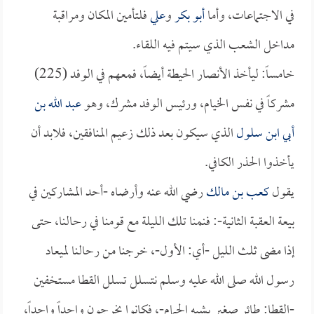
في الاجتماعات، وأما
أبو بكر
و
علي
فلتأمين المكان ومراقبة
مداخل الشعب الذي سيتم فيه اللقاء.
خامساً: ليأخذ الأنصار الحيطة أيضاً، فمعهم في الوفد (225)
مشركاً في نفس الخيام، ورئيس الوفد مشرك، وهو
عبد الله بن
أبي ابن سلول
الذي سيكون بعد ذلك زعيم المنافقين، فلابد أن
يأخذوا الحذر الكافي.
يقول
كعب بن مالك
رضي الله عنه وأرضاه -أحد المشاركين في
بيعة العقبة الثانية-: فنمنا تلك الليلة مع قومنا في رحالنا، حتى
إذا مضى ثلث الليل -أي: الأول-، خرجنا من رحالنا لميعاد
رسول الله صلى الله عليه وسلم نتسلل تسلل القطا مستخفين
-القطا: طائر صغير يشبه الحمام-، فكانوا يخرجون واحداً واحداً،