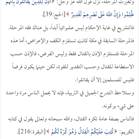
وتغيرت المرحلة، نزل قول الله عز وجل:
أُذِنَ لِلَّذِينَ يُقَاتَلُونَ بِأَنَّهُمْ
ظُلِمُوا وَإِنَّ اللَّهَ عَلَى نَصْرِهِمْ لَقَدِيرٌ
[الحج:39].
فالتشريع في غاية الإحكام ليس عشوائياً أبداً، بل هناك فقه المرحلة.
فالمرحلة السابقة في مكة كانت تستلزم الكف والإعراض، أما هذه
المرحلة فتستلزم الإذن بالقتال فقط وليس الفرض، فالإذن حسب
الاستطاعة للقتال وحسب التقدير للقوة، لكن حينما يكون فرضاً
فليس للمسلمين إلا أن يقاتلوا.
وسنلاحظ التدرج الجميل في التربية، فإنه لا يحمل الناس مرة واحدة
على شيء يركونه.
فالناس بصفة عامة تكره القتال، والله سبحانه وتعالى يقول في كتابه
الكريم:
كُتِبَ عَلَيْكُمُ الْقِتَالُ وَهُوَ كُرْهٌ لَكُمْ
[البقرة:216].