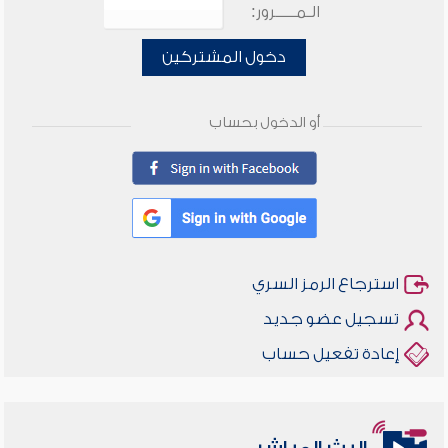
الـمـــــرور:
دخول المشتركين
أو الدخول بحساب
استرجاع الرمز السري
تسجيل عضو جديد
إعادة تفعيل حساب