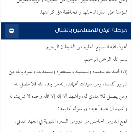
ومن حكم مشروعيته تمييز الخبيث من الطيب، وتربية النفوس
المؤمنة على استرداد حقها والمحافظة على كرامتها.
مرحلة الإذن للمسلمين بالقتال
أعوذ بالله السميع العليم من الشيطان الرجيم.
بسم الله الرحمن الرحيم.
إن الحمد لله نحمده ونستعينه ونستغفره ونستهديه، ونعوذ بالله من
شرور أنفسنا، ومن سيئات أعمالنا، إنه من يهده الله فلا مضل له،
ومن يضلل فلا هادي له، وأشهد ألا إله إلا الله وحده لا شريك له
وأشهد أن محمداً عبده ورسوله أما بعد:
فمع الدرس الخامس من دروس السيرة النبوية في العهد المدني.