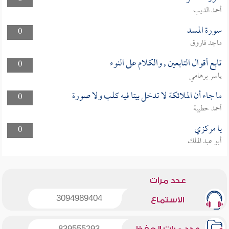
أحمد الديب
سورة المسد
0
ماجد فاروق
تابع أقوال التابعين , والكلام على النوء
0
ياسر برهامي
ما جاء أن الملائكة لا تدخل بيتا فيه كلب ولا صورة
0
أحمد حطيبة
يا مركزي
0
أبو عبد الملك
عدد مرات
3094989404
الاستماع