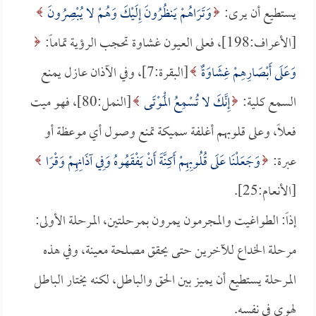
يستطيع أن يرى:
وَتَرَاهُمْ يَنظُرُونَ إِلَيْكَ وَهُمْ لا يُبْصِرُونَ
[الأعراف:198]، فعلى العيون غشاوة تحجب الرؤية تماماً:
وَعَلَى أَبْصَارِهِمْ غِشَاوَةٌ
[البقرة:7]، وفي الآذان عازل يمنع
السمع كلية:
إِنَّكَ لا تُسْمِعُ الْمَوْتَى
[النمل:80]، فهو ميت
فعلاً، وعلى قلوبهم أغلفة سميكة تمنع وصول أي موعظة أو
عبرة:
وَجَعَلْنَا عَلَى قُلُوبِهِمْ أَكِنَّةً أَنْ يَفْقَهُوهُ وَفِي آذَانِهِمْ وَقْرًا
[الأنعام:25].
إذاً: الطواغيت والمجرمون يمرون بمرحلتين، المرحلة الأولى:
مرحلة الخداع للآخرين حتى يحقق مصلحة معينة، وفي هذه
المرحلة يستطيع أن يميز بين الحق والباطل، لكنه يختار الباطل
لهوى في نفسه.