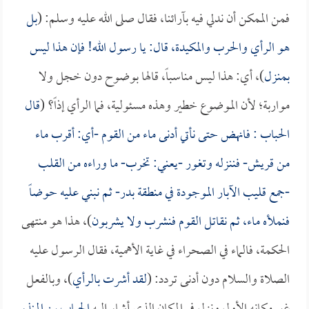
فمن الممكن أن ندلي فيه بآرائنا، فقال صلى الله عليه وسلم: (
بل
هو الرأي والحرب والمكيدة، قال: يا رسول الله! فإن هذا ليس
بمنزل
)، أي: هذا ليس مناسباً، قالها بوضوح دون خجل ولا
مواربة؛ لأن الموضوع خطير وهذه مسئولية، فما الرأي إذاً؟ (
قال
الحباب
: فانهض حتى نأتي أدنى ماء من القوم -أي: أقرب ماء
من قريش- فننزله وتغور -يعني: تخرب- ما وراءه من القلب
-جمع قليب الآبار الموجودة في منطقة بدر- ثم نبني عليه حوضاً
فنملأه ماء، ثم نقاتل القوم فنشرب ولا يشربون
)، هذا هو منتهى
الحكمة، فالماء في الصحراء في غاية الأهمية، فقال الرسول عليه
الصلاة والسلام دون أدنى تردد: (
لقد أشرت بالرأي
)، وبالفعل