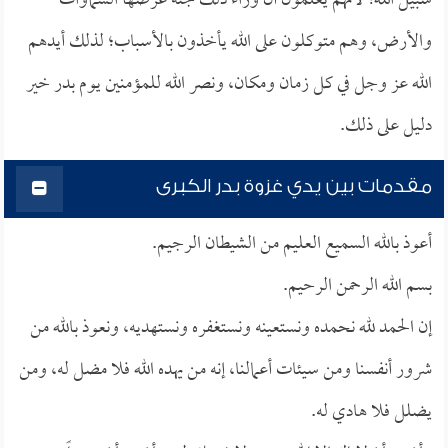
سبيل الله؛ لأنهم يعلمون أن وراء ذلك جنة عرضها السماوات
والأرض، وهم متوكلون على الله يأخذون بالأسباب؛ لذلك أيدهم
الله عز وجل في كل زمان ومكان، ونصر الله للمؤمنين يوم بدر خير
دليل على ذلك.
مقدمات بين يدي غزوة بدر الكبرى
أعوذ بالله السميع العليم من الشيطان الرجيم.
بسم الله الرحمن الرحيم.
إن الحمد لله نحمده ونستعينه ونستغفره ونستهديه، ونعوذ بالله من
شرور أنفسنا ومن سيئات أعمالنا، إنه من يهده الله فلا مضل له، ومن
يضلل فلا هادي له.