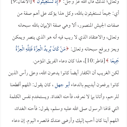
وتعالى؛ لذلك قال الله عز وجل:
إِذْ تَسْتَغِيثُونَ
[الأنفال:9]
أي: جميعاً تستغيثون بالله، وكل هذا يؤكد على أهم صفة من
صفات الجيش المنصور، ألا وهي صفة الإيمان بالله سبحانه
وتعالى، والاعتقاد الذي لا ريب فيه أنه هو الذي ينصر ويمكن
ويعز ويرفع سبحانه وتعالى:
مَنْ كَانَ يُرِيدُ الْعِزَّةَ فَلِلَّهِ الْعِزَّةُ
جَمِيعًا
[فاطر:10]، هذا كان دعاء الفريق المؤمن.
لكن الغريب أن الكفار أيضاً كانوا يدعون الله، وعلى رأس الذين
كانوا يرفعون أيديهم بالدعاء
أبو جهل
، كان يقول: اللهم أقطعنا
للرحم، وأتانا بما لا نعرفه، فأحنه الغداة. ويستخدم نفس الكلمة
التي قالها الرسول صلى الله عليه وسلم، يقول: فأحنه الغداة،
اللهم أينا كان أحب إليك وأرضى عندك فانصره اليوم. إن دعاء