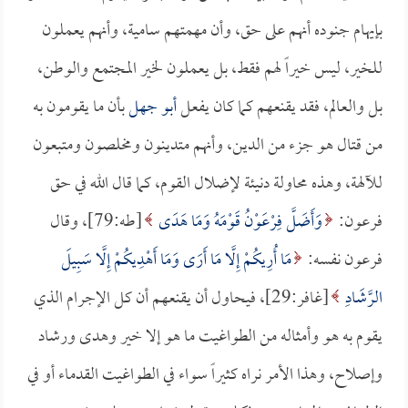
بإيهام جنوده أنهم على حق، وأن مهمتهم سامية، وأنهم يعملون
للخير، ليس خيراً لهم فقط، بل يعملون لخير المجتمع والوطن،
بل والعالم، فقد يقنعهم كما كان يفعل
أبو جهل
بأن ما يقومون به
من قتال هو جزء من الدين، وأنهم متدينون ومخلصون ومتبعون
للآلهة، وهذه محاولة دنيئة لإضلال القوم، كما قال الله في حق
فرعون:
وَأَضَلَّ فِرْعَوْنُ قَوْمَهُ وَمَا هَدَى
[طه:79]، وقال
فرعون نفسه:
مَا أُرِيكُمْ إِلَّا مَا أَرَى وَمَا أَهْدِيكُمْ إِلَّا سَبِيلَ
الرَّشَادِ
[غافر:29]، فيحاول أن يقنعهم أن كل الإجرام الذي
يقوم به هو وأمثاله من الطواغيت ما هو إلا خير وهدى ورشاد
وإصلاح، وهذا الأمر نراه كثيراً سواء في الطواغيت القدماء أو في