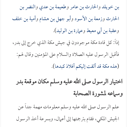
بن خويلد
و
الحارث بن عامر
و
طعيمة بن عدي
و
النضر بن
الحارث
و
زمعة بن الأسود
و
أبو جهل بن هشام
و
أمية بن خلف
و
عقبة بن أبي معيط
و
عمارة بن الوليد
).
إذاً: كل قادة مكة موجودون في جيش مكة الذي خرج إلى بدر،
فأقبل الرسول عليه الصلاة والسلام على المؤمنين وقال لهم:
(
هذه مكة قد ألقت إليكم أفلاذ كبدها
).
اختيار الرسول صلى الله عليه وسلم مكان موقعة بدر
وسماعه لمشورة الصحابة
علم الرسول صلى الله عليه وسلم معلومات مهمة جداً عن
الجيش المكي، فقام بترجمتها إلى أعمال، وبسرعة أخذ الرسول