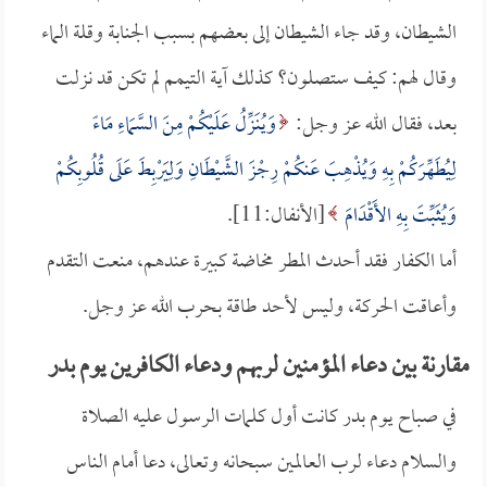
الشيطان، وقد جاء الشيطان إلى بعضهم بسبب الجنابة وقلة الماء
وقال لهم: كيف ستصلون؟ كذلك آية التيمم لم تكن قد نزلت
بعد، فقال الله عز وجل:
وَيُنَزِّلُ عَلَيْكُمْ مِنَ السَّمَاءِ مَاءً
لِيُطَهِّرَكُمْ بِهِ وَيُذْهِبَ عَنكُمْ رِجْزَ الشَّيْطَانِ وَلِيَرْبِطَ عَلَى قُلُوبِكُمْ
وَيُثَبِّتَ بِهِ الأَقْدَامَ
[الأنفال:11].
أما الكفار فقد أحدث المطر مخاضة كبيرة عندهم، منعت التقدم
وأعاقت الحركة، وليس لأحد طاقة بحرب الله عز وجل.
مقارنة بين دعاء المؤمنين لربهم ودعاء الكافرين يوم بدر
في صباح يوم بدر كانت أول كلمات الرسول عليه الصلاة
والسلام دعاء لرب العالمين سبحانه وتعالى، دعا أمام الناس