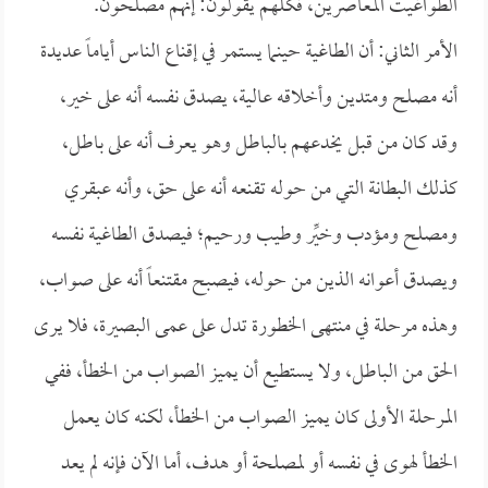
الطواغيت المعاصرين، فكلهم يقولون: إنهم مصلحون.
الأمر الثاني: أن الطاغية حينما يستمر في إقناع الناس أياماً عديدة
أنه مصلح ومتدين وأخلاقه عالية، يصدق نفسه أنه على خير،
وقد كان من قبل يخدعهم بالباطل وهو يعرف أنه على باطل،
كذلك البطانة التي من حوله تقنعه أنه على حق، وأنه عبقري
ومصلح ومؤدب وخيِّر وطيب ورحيم؛ فيصدق الطاغية نفسه
ويصدق أعوانه الذين من حوله، فيصبح مقتنعاً أنه على صواب،
وهذه مرحلة في منتهى الخطورة تدل على عمى البصيرة، فلا يرى
الحق من الباطل، ولا يستطيع أن يميز الصواب من الخطأ، ففي
المرحلة الأولى كان يميز الصواب من الخطأ، لكنه كان يعمل
الخطأ لهوى في نفسه أو لمصلحة أو هدف، أما الآن فإنه لم يعد