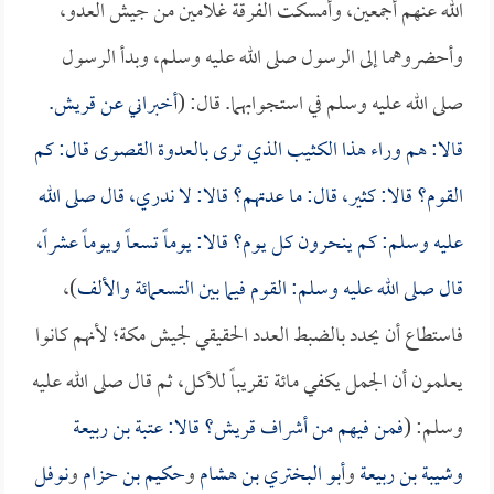
الله عنهم أجمعين، وأمسكت الفرقة غلامين من جيش العدو،
وأحضروهما إلى الرسول صلى الله عليه وسلم، وبدأ الرسول
صلى الله عليه وسلم في استجوابهما. قال: (
أخبراني عن قريش.
قالا: هم وراء هذا الكثيب الذي ترى بالعدوة القصوى قال: كم
القوم؟ قالا: كثير، قال: ما عدتهم؟ قالا: لا ندري، قال صلى الله
عليه وسلم: كم ينحرون كل يوم؟ قالا: يوماً تسعاً ويوماً عشراً،
قال صلى الله عليه وسلم: القوم فيما بين التسعمائة والألف
)،
فاستطاع أن يحدد بالضبط العدد الحقيقي لجيش مكة؛ لأنهم كانوا
يعلمون أن الجمل يكفي مائة تقريباً للأكل، ثم قال صلى الله عليه
وسلم: (
فمن فيهم من أشراف قريش؟ قالا:
عتبة بن ربيعة
و
شيبة بن ربيعة
و
أبو البختري بن هشام
و
حكيم بن حزام
و
نوفل