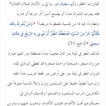
تجاوزت الخطر، و
أبو سفيان
عبر بها إلى بر الأمان فعلام القتال؟
فقد يموت المشرك غداً، أو يصبح أسيراً أو جريحاً أو هارباً
ومطارداً، فيا لها من نفسية مضطربة مريضة!
وَمَنْ يُشْرِكْ بِاللَّهِ
فَكَأَنَّمَا خَرَّ مِنَ السَّمَاءِ فَتَخْطَفُهُ الطَّيْرُ أَوْ تَهْوِي بِهِ الرِّيحُ فِي مَكَانٍ
سَحِيقٍ
[الحج:31].
كذلك المطر في ليلة بدر كان عجيباً جداً، فمنطقة بدر كلها عبارة
عن واد صغير، فسحابة واحدة صغيرة قد تغطي الوادي كله،
فنزول المطر في ليلة بدر على أرض بدر فقط غريب جداً، فقد
نزل هيناً لطيفاً خفيفاً على المسلمين ونزل وابلاً شديداً معوقاً على
الكافرين، شرب المسلمون واغتسلوا وتماسك الرمل في
معسكرهم تحت الأقدام، فثبتت الأقدام، وذهبت عنهم وساوس