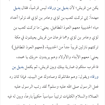
يكن من قريش؛ لأن
بديل بن ورقاء
ليس قرشياً، فقال
بديل
مهدداً: إني تركت كعب بن لؤي وعامر بن لؤي قد نزلوا أعداد
مياه الحديبية معهم العوذ المطافيل. يعني: ما تركت كعب بن
لؤي وعامر بن لؤي وهما فرعان من قريش يعيشون في مكة
تركتهم نازلين قريباً جداً من الحديبية، (معهم العوذ المطافيل)
يعني: معهم الأبناء والأولاد وهم يريدون حربك يا محمد،
فالحرب ستكون ضارية بينك وبين قريش، ثم يكمل
بديل بن
ورقاء
ويقول: وهم مقاتلوك وصادوك عن البيت. فماذا كان رد
فعل الرسول صلى الله عليه وسلم؟ لقد رتب الرسول عليه
الصلاة والسلام الكلمات ترتيباً سياسياً حكيماً بارعاً، وبين له فيه