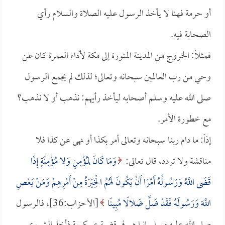
أو حرمة فهنا لا يأخذ الرسول عليه الصلاة والسلام رأي
الصحابة فيه.
فمثلاً: الخروج من المدينة المنورة إلى مكة لأداء العمرة كان عن
وحي من رب العالمين سبحانه وتعالى؛ لذلك لم يجمع الرسول
صلى الله عليه وسلم أصحابه ليأخذ رأيهم: نذهب أو لا نذهب؟
مع خطورة الأمر.
إذاً: ما دام ربنا سبحانه وتعالى أمر بكذا أو نهى عن كذا فلا
مناقشة ولا تردد، قال تعالى:
وَمَا كَانَ لِمُؤْمِنٍ وَلا مُؤْمِنَةٍ إِذَا
قَضَى اللَّهُ وَرَسُولُهُ أَمْرًا أَنْ يَكُونَ لَهُمُ الْخِيَرَةُ مِنْ أَمْرِهِمْ وَمَنْ يَعْصِ
اللَّهَ وَرَسُولَهُ فَقَدْ ضَلَّ ضَلالًا مُبِينًا
[الأحزاب:36]، فالرسول