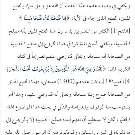
ويكفي في وصف عظمة هذا الحدث أن الله عز وجل سماه بالفتح
المبين، الفتح الذي جاء في الآية:
إِنَّا فَتَحْنَا لَكَ فَتْحًا مُبِينًا
[الفتح:1] الكثير من المفسرين يفسرون هذا الفتح المبين بأنه صلح
الحديبية، ويكفي الذين اشتركوا في هذا الخروج إلى صلح الحديبية
من الصحابة أنه سبحانه وتعالى قد رضي عنهم تصريحاً في كتابه
الكريم قال:
لَقَدْ رَضِيَ اللَّهُ عَنِ الْمُؤْمِنِينَ إِذْ يُبَايِعُونَكَ تَحْتَ الشَّجَرَةِ
[الفتح:18]، وكان عددهم (1400) صحابي، فهذا الجمع الهائل
من الصحابة صرح ربنا سبحانه وتعالى أنه قد رضي عنهم، وهذا أمر
يستوجب منا الوقوف والدراسة والتأني في بحث هذا الموضوع الهام
الخطير، لكن لا نستطيع أن نفهم أبعاد صلح الحديبية إلا بالرجوع إلى
ما ذكرناه في الدرس السابق، وقد ذكرنا فيه أن الرسول صلى الله عليه