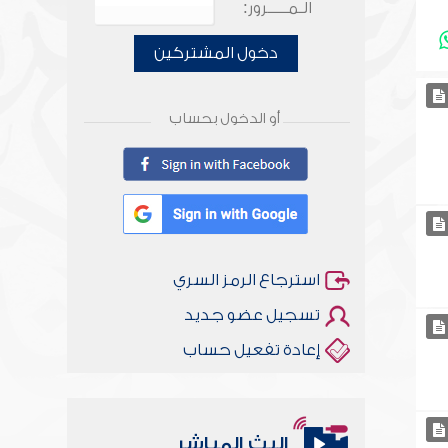
الـمـــــرور:
دخول المشتركين
أو الدخول بحساب
استرجاع الرمز السري
تسجيل عضو جديد
إعادة تفعيل حساب
البث المباشر