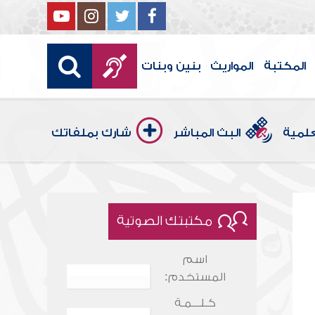
المكتبة
المواريث
بنين وبنات
علمية
البث المباشر
شارك بملفاتك
مكتبتك الصوتية
اسم
المستخدم:
كـلـــمـة