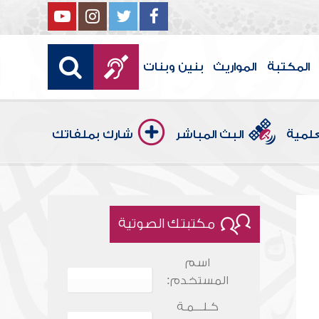
المكتبة
المواريث
بنين وبنات
علمية
البث المباشر
شارك بملفاتك
مكتبتك الصوتية
اسم
المستخدم:
كـلـــمـة