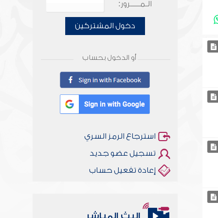
الـمـــــرور:
دخول المشتركين
أو الدخول بحساب
استرجاع الرمز السري
تسجيل عضو جديد
إعادة تفعيل حساب
البث المباشر