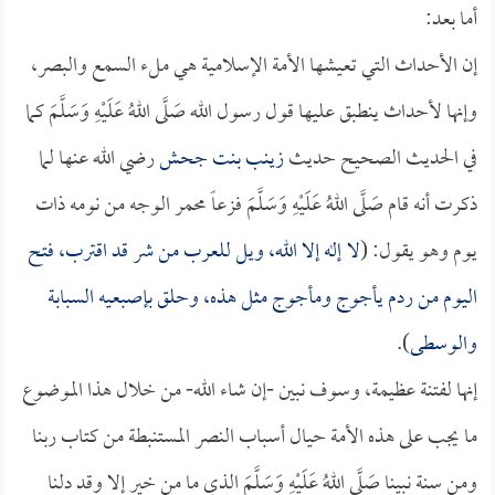
أما بعد:
إن الأحداث التي تعيشها الأمة الإسلامية هي ملء السمع والبصر،
وإنها لأحداث ينطبق عليها قول رسول الله صَلَّى اللهُ عَلَيْهِ وَسَلَّمَ كما
في الحديث الصحيح حديث
زينب بنت جحش
رضي الله عنها لما
ذكرت أنه قام صَلَّى اللهُ عَلَيْهِ وَسَلَّمَ فزعاً محمر الوجه من نومه ذات
يوم وهو يقول: (
لا إله إلا الله، ويل للعرب من شر قد اقترب، فتح
اليوم من ردم يأجوج ومأجوج مثل هذه، وحلق بإصبعيه السبابة
والوسطى
).
إنها لفتنة عظيمة، وسوف نبين -إن شاء الله- من خلال هذا الموضوع
ما يجب على هذه الأمة حيال أسباب النصر المستنبطة من كتاب ربنا
ومن سنة نبينا صَلَّى اللهُ عَلَيْهِ وَسَلَّمَ الذي ما من خير إلا وقد دلنا