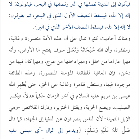
فيأتون إلى المدينة نصفها في البر ونصفها في البحر، فيقولون: لا
إله إلا الله، فيسقط النصف الأول الذي في البحر، ثم يقولون:
لا إله إلا الله، فيسقط النصف الآخر الذي في البر
}.
وهناك أحاديث كثيرة تدل على أن هذه الأمة منصورة وغالبة،
ومظفرة، وأن الله سُبْحَانَهُ وَتَعَالَى سوف يفتح لها الأرض، وأنه
مهما اعتراها من خلل، ومهما دخلها من عوج، ومهما كان فيها من
دخن، فإن العاقبة للطائفة المؤمنة المنصورة، وهذه الطائفة
موجودة فيها، وستظل ظاهرة وغالبة على الحق، حتى يُظهِر الله
عيسى بن مريم عليه السلام في آخر الزمان حكماً عدلاً، فيكسر
الصليب، ويضع الجزية، ويقتل الخنزير، وتترك القلائص -وهي
الإبل الثمينة- لأن الناس ينصرفون عن الدنيا إلى الجهاد، كما قال
صَلَّى اللهُ عَلَيْهِ وَسَلَّمَ: {
ويدعو إلى المال -أي عيسى عليه