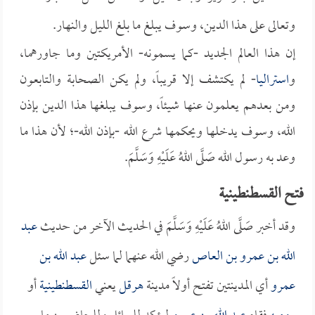
وتعالى على هذا الدين، وسوف يبلغ ما بلغ الليل والنهار.
إن هذا العالم الجديد -كما يسمونه- الأمريكتين وما جاورهما،
و
استراليا
- لم يكتشف إلا قريباً، ولم يكن الصحابة والتابعون
ومن بعدهم يعلمون عنها شيئاً، وسوف يبلغها هذا الدين بإذن
الله، وسوف يدخلها ويحكمها شرع الله -بإذن الله-؛ لأن هذا ما
وعد به رسول الله صَلَّى اللهُ عَلَيْهِ وَسَلَّمَ.
فتح القسطنطينية
وقد أخبر صَلَّى اللهُ عَلَيْهِ وَسَلَّمَ في الحديث الآخر من حديث
عبد
الله بن عمرو بن العاص
رضي الله عنهما لما سئل
عبد الله بن
عمرو
أي المدينتين تفتح أولاً مدينة
هرقل
يعني
القسطنطينية
أو