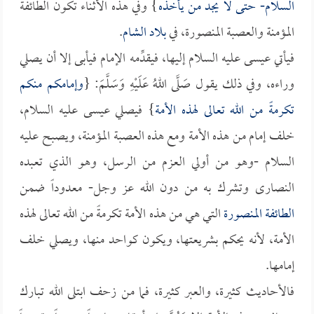
السلام- حتى لا يجد من يأخذه
} وفي هذه الأثناء تكون الطائفة
المؤمنة والعصبة المنصورة، في
بلاد الشام
.
فيأتي عيسى عليه السلام إليها، فيقدِّمه الإمام فيأبى إلا أن يصلي
وراءه، وفي ذلك يقول صَلَّى اللهُ عَلَيْهِ وَسَلَّمَ: {
وإمامكم منكم
تكرمةً من الله تعالى لهذه الأمة
} فيصلي عيسى عليه السلام،
خلف إمام من هذه الأمة ومع هذه العصبة المؤمنة، ويصبح عليه
السلام -وهو من أولي العزم من الرسل، وهو الذي تعبده
النصارى وتشرك به من دون الله عز وجل- معدوداً ضمن
الطائفة المنصورة
التي هي من هذه الأمة تكرمةً من الله تعالى لهذه
الأمة، لأنه يحكم بشريعتها، ويكون كواحد منها، ويصلي خلف
إمامها.
فالأحاديث كثيرة، والعبر كثيرة، فما من زحف ابتلى الله تبارك