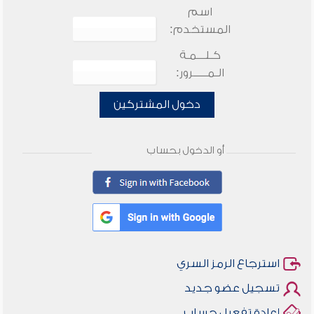
اسم
المستخدم:
كـلـــمـة
الـمـــــرور:
دخول المشتركين
أو الدخول بحساب
استرجاع الرمز السري
تسجيل عضو جديد
إعادة تفعيل حساب