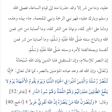
عليه، وما من شر إلا وقد حذرنا منه إلى قيام الساعة، فصلى الله
وسلم وبارك عليه، فهو نبي الرحمة ونبي الملحمة، جاء بهذه وهذه،
ودلنا على الخير كله، ونهانا عن الشر كله، وما أصابنا من خير فمن
الله وباتباع سنته صَلَّى اللهُ عَلَيْهِ وَسَلَّمَ، وما أصابنا من شر فمن
أنفسنا وبمخالفتنا لأمره وسنته صَلَّى اللهُ عَلَيْهِ وَسَلَّمَ.
إن النصر للإسلام، وإن المستقبل لهذا الدين بإذن الله سُبْحَانَهُ
وَتَعَالَى، وإن الله قد وعد عباده المؤمنين بالنصر، كما قال تعالى:
إِنَّا
لَنَنْصُرُ رُسُلَنَا وَالَّذِينَ آمَنُوا فِي الْحَيَاةِ الدُّنْيَا وَيَوْمَ يَقُومُ الْأَشْهَادُ يَوْمَ لا
يَنْفَعُ الظَّالِمِينَ مَعْذِرَتُهُمْ وَلَهُمُ اللَّعْنَةُ وَلَهُمْ سُوءُ الدَّارِ
[غافر:52]
وقال:
وَلَيَنْصُرَنَّ اللَّهُ مَنْ يَنْصُرُهُ إِنَّ اللَّهَ لَقَوِيٌّ عَزِيزٌ
[الحج:40]