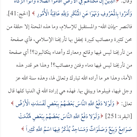
وقال:
الَّذِينَ إِنْ مَكَّنَّاهُمْ فِي الْأَرْضِ أَقَامُوا الصَّلاةَ وَآتَوُا الزَّكَاةَ
وَأَمَرُوا بِالْمَعْرُوفِ وَنَهَوْا عَنِ الْمُنْكَرِ وَلِلَّهِ عَاقِبَةُ الْأُمُورِ
[الحج:41].
فالنصر -بإذن الله- والمستقبل للإسلام، وما هذه المحنة إلا حلقة من
محن كثيرة ومصائب كبيرة يحفل بها تأريخنا الإسلامي، فأي صفحة
من تأريخنا ليس فيها وقائع ومعارك وأعداء يتكالبون؟! أي صفحة
من تأريخنا ليس فيها دماء وفتن ومصائب؟! وهذا هو قدر هذه
الأمة، وهذا هو ما أراده الله تبارك وتعالى لها، وهذه سنة الله عز
وجل فيها، فيبلوها ويبتلي بها. فهذه هي إرادة الله في الدنيا كلها قال
تعالى:
وَلَوْلا دَفْعُ اللَّهِ النَّاسَ بَعْضَهُمْ بِبَعْضٍ لَفَسَدَتِ الْأَرْضُ
[البقرة:251]
وَلَوْلا دَفْعُ اللَّهِ النَّاسَ بَعْضَهُمْ بِبَعْضٍ لَهُدِّمَتْ
صَوَامِعُ وَبِيَعٌ وَصَلَوَاتٌ وَمَسَاجِدُ يُذْكَرُ فِيهَا اسْمُ اللَّهِ كَثِيراً