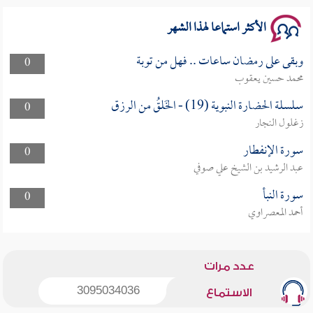
الأكثر استماعا لهذا الشهر
وبقى على رمضان ساعات .. فهل من توبة
0
محمد حسين يعقوب
سلسلة الحضارة النبوية (19) - الخَلقُ من الرزق
0
زغلول النجار
سورة الإنفطار
0
عبد الرشيد بن الشيخ علي صوفي
سورة النبأ
0
أحمد المعصراوي
عدد مرات
3095034036
الاستماع