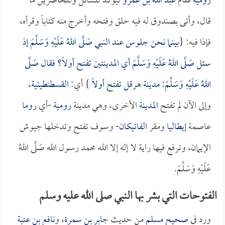
روميه
فقام
عبد الله بن عمرو
ليؤكد للسائل وللحاضرين ما
قال، وأتى بصندوق له فيه حلق وفتحه وأخرج منه كتاباً وقرأه،
فإذا فيه: {
بينما نحن جلوس عند النبي صَلَّى اللهُ عَلَيْهِ وَسَلَّمَ إذ
سئل صَلَّى اللهُ عَلَيْهِ وَسَلَّمَ أي المدينتين تفتح أولاً؟ فقال صَلَّى
اللهُ عَلَيْهِ وَسَلَّمَ: مدينة
هرقل
تفتح أولاً
} أي:
القسطنطينية
،
وإلى الآن لم تفتح
المدينة
الأخرى، وهي مدينة
رومية
-أي
روما
عاصمة
إيطاليا
ومقر
الفاتيكان
- وسوف تفتح وتدخلها جيوش
الإيمان، وترفع فيها راية لا إله إلا الله محمد رسول الله صَلَّى اللهُ
عَلَيْهِ وَسَلَّمَ.
الفتوحات التي بشر بها النبي صلى الله عليه وسلم
ورد في
صحيح مسلم
من حديث
جابر بن سمرة
، و
نافع بن عتبة