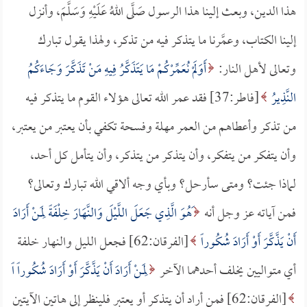
هذا الدين، وبعث إلينا هذا الرسول صَلَّى اللهُ عَلَيْهِ وَسَلَّمَ، وأنزل
إلينا الكتاب، وعمَّرنا ما يتذكر فيه من تذكر، ولهذا يقول تبارك
وتعالى لأهل النار:
أَوَلَمْ نُعَمِّرْكُمْ مَا يَتَذَكَّرُ فِيهِ مَنْ تَذَكَّرَ وَجَاءَكُمُ
النَّذِيرُ
[فاطر:37] فقد عمر الله تعالى هؤلاء القوم ما يتذكر فيه
من تذكر وأعطاهم من العمر مهلة وفسحة تكفي بأن يعتبر من يعتبر،
وأن يتفكر من يتفكر، وأن يتذكر من يتذكر، وأن يتأمل كل أحد،
لماذا جئت؟ ومتى سأرحل؟ وبأي وجه ألاقي الله تبارك وتعالى؟
فمن آياته عز وجل أنه
َهُوَ الَّذِي جَعَلَ اللَّيْلَ وَالنَّهَارَ خِلْفَةً لِمَنْ أَرَادَ
أَنْ يَذَّكَّرَ أَوْ أَرَادَ شُكُوراً
[الفرقان:62] فجعل الليل والنهار خلفة
أي متواليين يخلف أحدهما الآخر
لِمَنْ أَرَادَ أَنْ يَذَّكَّرَ أَوْ أَرَادَ شُكُوراً اً
[الفرقان:62] فمن أراد أن يتذكر أو يعتبر فلينظر إلى هاتين الآيتين