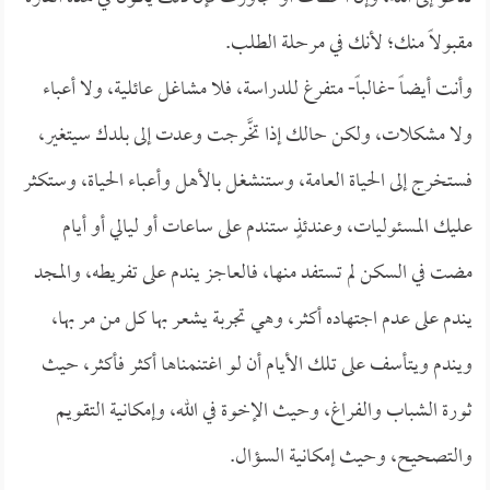
مقبولاً منك؛ لأنك في مرحلة الطلب.
وأنت أيضاً -غالباً- متفرغ للدراسة، فلا مشاغل عائلية، ولا أعباء
ولا مشكلات، ولكن حالك إذا تخَّرجت وعدت إلى بلدك سيتغير،
فستخرج إلى الحياة العامة، وستنشغل بالأهل وأعباء الحياة، وستكثر
عليك المسئوليات، وعندئذٍ ستندم على ساعات أو ليالي أو أيام
مضت في السكن لم تستفد منها، فالعاجز يندم على تفريطه، والمجد
يندم على عدم اجتهاده أكثر، وهي تجربة يشعر بها كل من مر بها،
ويندم ويتأسف على تلك الأيام أن لو اغتنمناها أكثر فأكثر، حيث
ثورة الشباب والفراغ، وحيث الإخوة في الله، وإمكانية التقويم
والتصحيح، وحيث إمكانية السؤال.