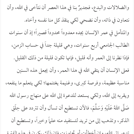
والضلالات والبدع، فجديرٌ بنا في هذا العصر أن نتآخى في الله، وأن
نتعاون في ذاته، وأن نضحي لكي ينقذ كل منا نفسه وأخاه.
والمتأمل في عمر الإنسان يجده معدوداً محدوداً قصيراً؛ إذ أن سنوات
الطالب الجامعي أربع سنوات، وهي قليلة جداً في حساب الزمن،
فإذا نظرنا إلى العمر وأنه قليل، فإنها تكون قليلة من ذلك القليل.
فعلى الإنسان أن يتقي الله في هذا العمر، وأن يجعل هذه السنين
مناسبة عظيمة، وفرصة كبرى، وغنيمة يغتنمها؛ لكي يتعلم ما ينفعه،
ويقربه إلى الله، ولكي يستعد للدعوة إلى الله على منهاج رسول الله
صَلَّى اللهُ عَلَيْهِ وَسَلَّمَ، فالآن تستطيع أن تسأل وأن تتردد على حِلَقِ
الذكر، وتذهب إلى من تريد لتستفيد منه علماً وخيراً، وتستطيع أن
تدعو إلى الله، وإن أخطأت أو تجاوزت فإن ذلك يكون في هذه الفترة