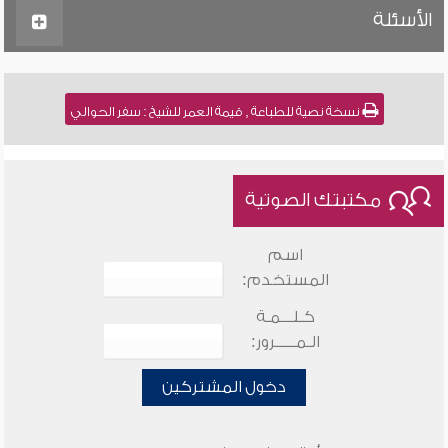
الأسئلة
نسخة نصية للطباعة , قيمة العمر للشيخ : سفر الحوالي
مكتبتك الصوتية
اسم
المستخدم:
كـلـــمـة
الـمـــــرور:
دخول المشتركين