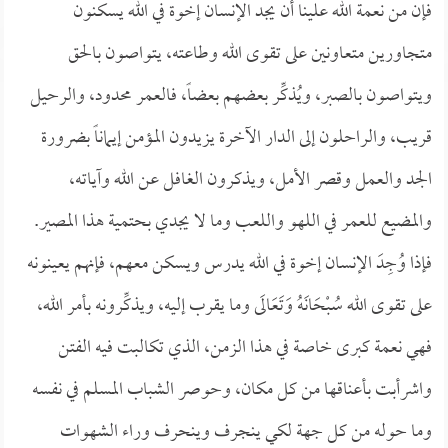
فإن من نعمة الله علينا أن يجد الإنسان إخوة في الله يسكنون
متجاورين متعاونين على تقوى الله وطاعته، يتواصون بالحق
ويتواصون بالصبر، ويُذكِّر بعضهم بعضاً، فالعمر محدود، والرحيل
قريب، والراحلون إلى الدار الآخرة يزيدون المؤمن إيماناً بضرورة
الجد والعمل وقصر الأمل، ويذكرون الغافل عن الله وآياته،
والمضيع للعمر في اللهو واللعب وما لا يجدي بحتمية هذا المصير.
فإذا وُجِدَ الإنسان إخوة في الله يدرس ويسكن معهم، فإنهم يعينونه
على تقوى الله سُبْحَانَهُ وَتَعَالَى وما يقرب إليه، ويذكِّرونه بأمر الله،
فهي نعمة كبرى خاصة في هذا الزمن، الذي تكالبت فيه الفتن
واشرأبت بأعناقها من كل مكان، وحوصر الشباب المسلم في نفسه
وما حوله من كل جهة لكي ينجرف وينحرف وراء الشهوات