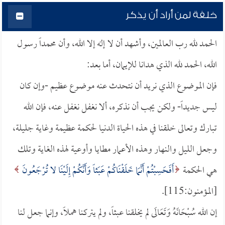
خلفة لمن أراد أن يذكر
الحمد لله رب العالمين، وأشهد أن لا إله إلا الله، وأن محمداً رسول
الله، الحمد لله الذي هدانا للإيمان، أما بعد:
فإن الموضوع الذي نريد أن نتحدث عنه موضوع عظيم -وإن كان
ليس جديداً- ولكن يجب أن نذكره، ألا نغفل نغفل عنه، فإن الله
تبارك وتعالى خلقنا في هذه الحياة الدنيا لحكمة عظيمة وغاية جليلة،
وجعل الليل والنهار وهذه الأعمار مطايا وأوعية لهذه الغاية وتلك
هي الحكمة
أَفَحَسِبْتُمْ أَنَّمَا خَلَقْنَاكُمْ عَبَثاً وَأَنَّكُمْ إِلَيْنَا لا تُرْجَعُونَ
[المؤمنون:115].
إن الله سُبْحَانَهُ وَتَعَالَى لم يخلقنا عبثاً، ولم يتركنا هملاً، وإنما جعل لنا