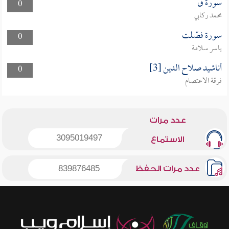
سورة ق
0
محمد ركابي
سورة فصّلت
0
ياسر سلامة
أناشيد صلاح الدين [3]
0
فرقة الاعتصام
عدد مرات
3095019497
الاستماع
عدد مرات الحفظ
839876485