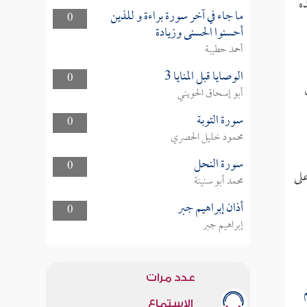
ه
ما جاء في آخر سورة براءة و للذين
0
أحسنوا الحسنى وزيادة
أحمد حطيبة
الوصايا قبل المنايا 3
0
أبو إسحاق الحويني
سورة التوبة
0
محمود خليل الحصري
سورة النحل
0
لى
محمد أبو سنينة
أذان إبراهيم جبر
0
إبراهيم جبر
عدد مرات
الاستماع