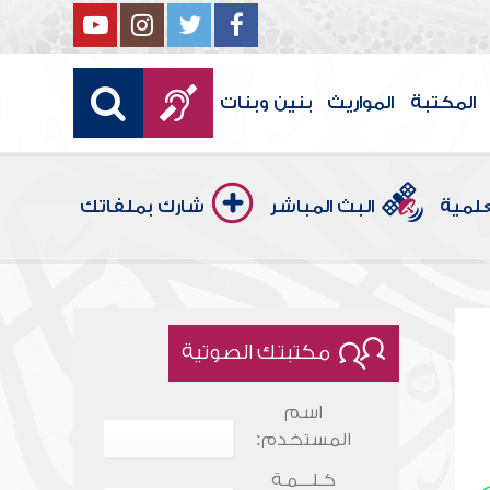
المكتبة
المواريث
بنين وبنات
علمية
البث المباشر
شارك بملفاتك
مكتبتك الصوتية
اسم
المستخدم:
كـلـــمـة