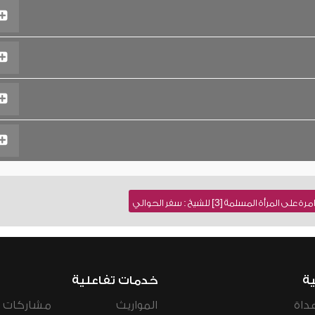
أة المسلمة [3] للشيخ : سفر الحوالي
ية
خدمات تفاعلية
داة
المواريث
مشاركات ال