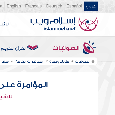
عربي
Español
Deutsch
Français
English
ia
الرئي
الصوتيات
القرآن الكريم
الصوتيات
علماء ودعاة
محاضرات مفرغة
سفر ا
المؤامرة على ا
للشيخ