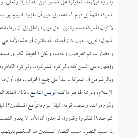
والروم فيما بعد، تعاونوا على طمس دين الله تبارك وتعالى، وع
المعركة قائمةً إلى قيام الساعة، إلى حين أن يغزونا الروم بين يد
لا تزال المعركة مستمرة بين الحق وبين الباطل إلى أن يرث ال
المجال الحربي، حيث كان أعداء الله يظنون أن هذه الأمة هي 
وحضارات ثم انقرضت وبادت، ولكن الحقيقة الكبرى صدمتهم ص
وإظهاره على الدين كله ولو كره المشركون، ولو كره الكا
وبالرغم من أن المعركة لم تهدأ على جميع الجوانب، فإن أول م
الإسلام، وبرمجة لها هو ما كتبه
لويس التاسع
، ذلك القائد الص
وهُزم مرات، وعجب قومه: لماذا نهزم دائماً مع المسلمين؟! 
التوحيد؟! ففكروا وقدروا، فوجدوا أن الأمر لا يعدو التمسك
إن سبب النصر.. سبب انتصار المسلمين هو تمسكهم بدينهم، 