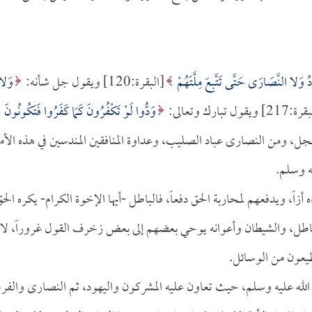
وَلا النَّصَارَى حَتَّى تَتَّبِعَ مِلَّتَهُمْ
[البقرة:120] ويقول جل شأنه:
وَلا
2] ويقول تبارك وتعالى:
وَدُّوا لَوْ تَكْفُرُونَ كَمَا كَفَرُوا فَتَكُونُونَ
باد العجل، ومن النصارى عباد الصليب، وعداوة المنافقين المندسين في هذه الأم
ه وسلم.
 أزاً، ويدفعهم لمحاربة الحق دفعاً، فالباطل -أيها الإخوة الكرام- يكره الح
باطل، والشيطان وأعوانه يوحي بعضهم إلى بعض زخرف القول غروراً، لا
طيعون من الوسائل.
صلى الله عليه وسلم، حيث تعاون عليه المشركون واليهود، ثم النصارى والف