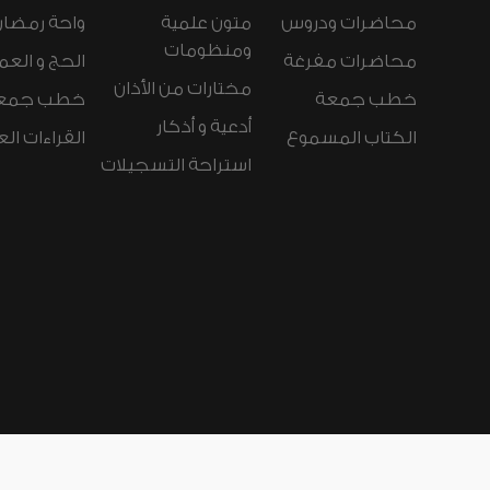
محاضرات ودروس
متون علمية
واحة رمضان
ومنظومات
محاضرات مفرغة
الحج و العم
مختارات من الأذان
خطب جمعة
خطب جمع
أدعية و أذكار
الكتاب المسموع
القراءات ال
استراحة التسجيلات