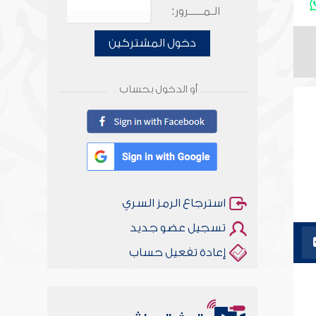
الـمـــــرور:
دخول المشتركين
أو الدخول بحساب
استرجاع الرمز السري
تسجيل عضو جديد
إعادة تفعيل حساب