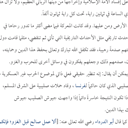
لى إفساد الأمة الإسلامية وإخراجها من دينها الرباني العظيم، ولا تزال هذ
ي الساعة في ثمانين راية، تحت كل راية ثمانون ألفاً.
له الأرض ومن عليها. وقد كانت المعركة فيما مضى أكثر ما تدور رحاها في
حدث تاريخي مثل الأحداث التاريخية التي تأتي ثم تنقضي، مثلما قامت دول
دمةً رهيبة، فقد تكفل الله تبارك وتعالى بحفظ هذا الدين وحمايته،
فرون، صدمهم ذلك وجعلهم يفكرون في وسائل أخرى للحرب والغزو.
ا يمكن أن يقال: إنه تنظير حقيقي فعلي ذاتي لموضوع الحرب غير العسكرية ع
ليبي الذي كان حاكماً لـ
فرنسا
، وقاد حملات صليبية على الشرق المسلم،
لماذا تكون النتيجة خاسرةً دائماً إذا واجهت جيوش الصليب جيوش
 بهذا الدين.
كما قال
أبو الدرداء
رضي الله تعالى عنه: [
ألا عمل صالح قبل الغزو؛ فإنكم