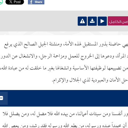
نصي الكامل
 فهي حاضنة بذور المستقبل لهذه الأمة، ومنشئة الجيل الصالح الذي يرفع
اد المرأة، ودعوها إلى الخروج للعمل ومزاحمة الرجل، والانشغال عن الدور
من تضييعها لوظيفتها الأساسية وانشغالها بغير ما خلقت له من عبادة الله،
حل الأمان والعبودية لذي الجلال والإكرام.
ور أنفسنا ومن سيئات أعمالنا، من يهده الله فلا مضل له، ومن يضلل فلا
د أن محمداً عبده ورسوله، من يطع الله ورسوله فقد رشد، ومن يعص الله