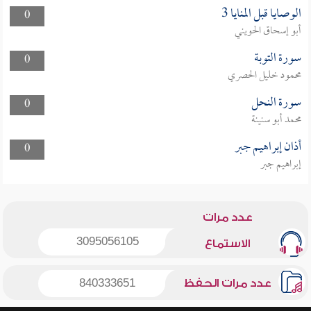
الوصايا قبل المنايا 3
0
أبو إسحاق الحويني
سورة التوبة
0
محمود خليل الحصري
سورة النحل
0
محمد أبو سنينة
أذان إبراهيم جبر
0
إبراهيم جبر
عدد مرات
3095056105
الاستماع
عدد مرات الحفظ
840333651