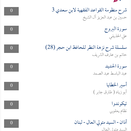
شرح منظومة القواعد الفقهية لابن سعدي 3
0
حسين بن عبد العزيز آل الشيخ
سورة البروج
0
علي الحذيفي
سلسلة شرح نزهة النظر للحافظ ابن حجر (28)
0
حاتم بن عارف الشريف
سورة الحديد
0
عبد الباسط عبد الصمد
أسير الخطايا
0
أبو زياد ( طارق جابر )
تيكوندوا
0
نظام يعقوبي
أذان - السيد متولي العال - لبنان
0
السيد متولي العال