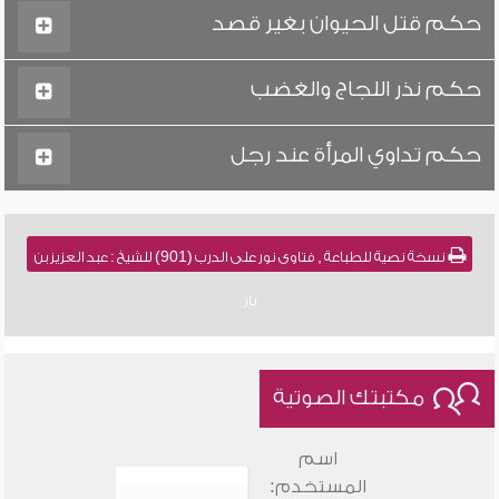
حكم قتل الحيوان بغير قصد
حكم نذر اللجاج والغضب
حكم تداوي المرأة عند رجل
نسخة نصية للطباعة , فتاوى نور على الدرب (901) للشيخ : عبد العزيز بن
باز
مكتبتك الصوتية
اسم
المستخدم: