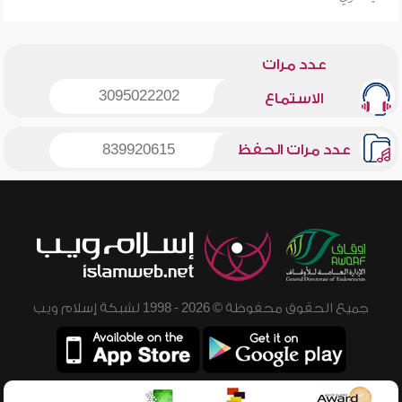
عدد مرات
3095022202
الاستماع
عدد مرات الحفظ
839920615
جميع الحقوق محفوظة © 2026 - 1998 لشبكة إسلام ويب