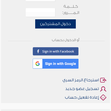
كـلـــمـة
الـمـــــرور:
دخول المشتركين
أو الدخول بحساب
استرجاع الرمز السري
تسجيل عضو جديد
إعادة تفعيل حساب