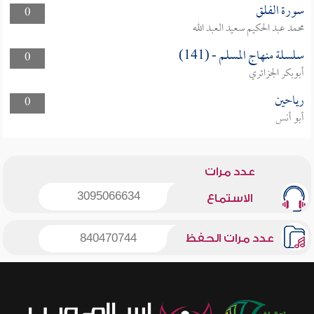
سورة الفلق
0
محمد عبد الحكيم سعيد العبد الله
سلسلة منهاج المسلم - (141)
0
أبوبكر الجزائري
رياحين
0
أبو أنس
عدد مرات
3095066634
الاستماع
عدد مرات الحفظ
840470744