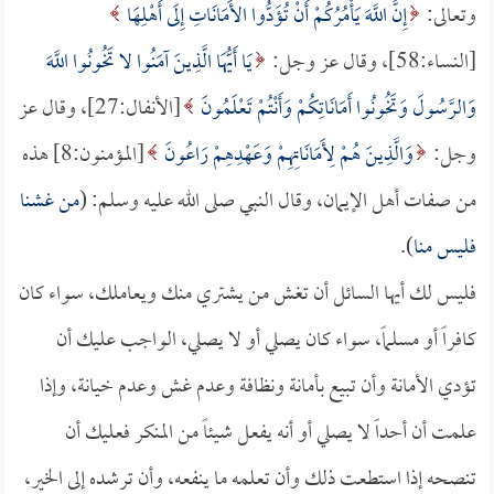
وتعالى:
إِنَّ اللَّهَ يَأْمُرُكُمْ أَنْ تُؤَدُّوا الأَمَانَاتِ إِلَى أَهْلِهَا
[النساء:58]، وقال عز وجل:
يَا أَيُّهَا الَّذِينَ آمَنُوا لا تَخُونُوا اللَّهَ
وَالرَّسُولَ وَتَخُونُوا أَمَانَاتِكُمْ وَأَنْتُمْ تَعْلَمُونَ
[الأنفال:27]، وقال عز
وجل:
وَالَّذِينَ هُمْ لِأَمَانَاتِهِمْ وَعَهْدِهِمْ رَاعُونَ
[المؤمنون:8] هذه
من صفات أهل الإيمان، وقال النبي صلى الله عليه وسلم: (
من غشنا
فليس منا
).
فليس لك أيها السائل أن تغش من يشتري منك ويعاملك، سواء كان
كافراً أو مسلماً، سواء كان يصلي أو لا يصلي، الواجب عليك أن
تؤدي الأمانة وأن تبيع بأمانة ونظافة وعدم غش وعدم خيانة، وإذا
علمت أن أحداً لا يصلي أو أنه يفعل شيئاً من المنكر فعليك أن
تنصحه إذا استطعت ذلك وأن تعلمه ما ينفعه، وأن ترشده إلى الخير،