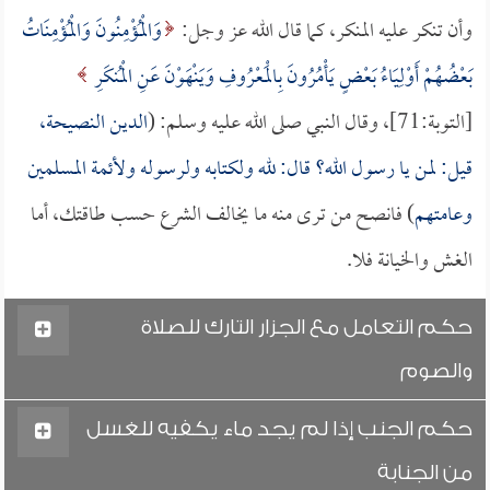
وأن تنكر عليه المنكر، كما قال الله عز وجل:
وَالْمُؤْمِنُونَ وَالْمُؤْمِنَاتُ
بَعْضُهُمْ أَوْلِيَاءُ بَعْضٍ يَأْمُرُونَ بِالْمَعْرُوفِ وَيَنْهَوْنَ عَنِ الْمُنكَرِ
[التوبة:71]، وقال النبي صلى الله عليه وسلم: (
الدين النصيحة،
قيل: لمن يا رسول الله؟ قال: لله ولكتابه ولرسوله ولأئمة المسلمين
وعامتهم
) فانصح من ترى منه ما يخالف الشرع حسب طاقتك، أما
الغش والخيانة فلا.
حكم التعامل مع الجزار التارك للصلاة
والصوم
حكم الجنب إذا لم يجد ماء يكفيه للغسل
من الجنابة