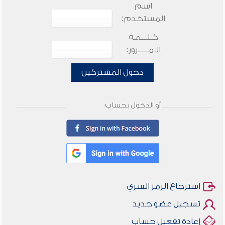
اسم
المستخدم:
كـلـــمـة
الـمـــــرور:
دخول المشتركين
أو الدخول بحساب
استرجاع الرمز السري
تسجيل عضو جديد
إعادة تفعيل حساب