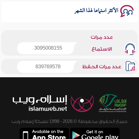
الأكثر استماعا لهذا الشهر
عدد مرات
3095008155
الاستماع
عدد مرات الحفظ
839769578
جميع الحقوق محفوظة © 2026 - 1998 لشبكة إسلام ويب