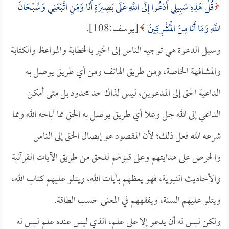
قُلْ هَذِهِ سَبِيلِي أَدْعُوا إِلَى اللَّهِ عَلَى بَصِيرَةٍ أَنَا وَمَنِ اتَّبَعَنِي وَسُبْحَانَ
اللَّهِ وَمَا أَنَا مِنَ الْمُشْرِكِينَ
[يوسف:108].
وسبل الدعوة هي توجيه الناس إلى الخير بالخطابة والمواعظ والكتابة
والمشافهة الخاصة، ومن طريق الهاتف ومن أي طريق يوصل به
الداعية الحق إلى المدعوين، ليس لذاك حد محدود بل متى أمكن
الداعي إلى الله جل وعلا أي طريق يوصل به الحق مما أباحه الله ومما
شرعه الله فعل ذلك؛ لأن المقصود هو إيصال الحق إلى الناس
والحرص على هدايتهم وعلى قبولهم للحق من طريق الآيات القرآنية
والأحاديث النبوية، فهو يعظهم بآيات الله، ويتلو عليهم كتاب الله،
ويتلو عليهم السنة، ويفقههم في المعنى حسب الطاقة.
ولكن ليس له أن يدعو إلا على علم، الذي ليس عنده علم ليس له