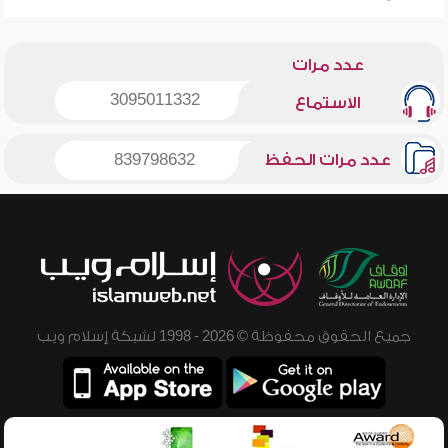
عدد مرات
3095011332
الاستماع
عدد مرات الحفظ
839798632
جميع الحقوق محفوظة © 2026 - 1998 لشبكة إسلام ويب