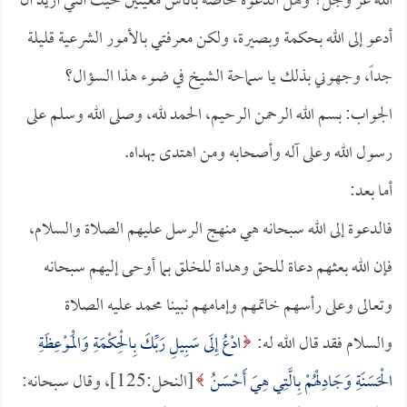
الله عز وجل؟ وهل الدعوة خاصة بأناس معينين حيث أنني أريد أن
أدعو إلى الله بحكمة وبصيرة، ولكن معرفتي بالأمور الشرعية قليلة
جداً، وجهوني بذلك يا سماحة الشيخ في ضوء هذا السؤال؟
الجواب: بسم الله الرحمن الرحيم، الحمد لله، وصلى الله وسلم على
رسول الله وعلى آله وأصحابه ومن اهتدى بهداه.
أما بعد:
فالدعوة إلى الله سبحانه هي منهج الرسل عليهم الصلاة والسلام،
فإن الله بعثهم دعاة للحق وهداة للخلق بما أوحى إليهم سبحانه
وتعالى وعلى رأسهم خاتمهم وإمامهم نبينا محمد عليه الصلاة
والسلام فقد قال الله له:
ادْعُ إِلَى سَبِيلِ رَبِّكَ بِالْحِكْمَةِ وَالْمَوْعِظَةِ
الْحَسَنَةِ وَجَادِلْهُمْ بِالَّتِي هِيَ أَحْسَنُ
[النحل:125]، وقال سبحانه: