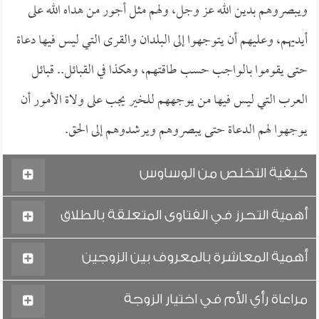
ويبصروهم بدين الله عز وجل، ولهم مثل أجور من هداه الله على
أيديهم، وعليهم أن يتوجهوا إلى البلدان والقرى التي ليس فيها دعاة
حتى يقوموا بالواجب حسب طاقتهم، وهكذا في القبائل.. قبائل
العرب التي ليس فيها من يوجههم للخير يجب على ولاة الأمور أن
يوجهوا لهم الدعاة حتى يبصروهم ويرشدوهم إلى الحق.
كيفية التخلص من الوساوس
أهمية التحرز في الفتاوى المتعلقة بالطلاق
أهمية المعاشرة بالمعروف بين الزوجين
مراعاة رأي الأم في اختيار الزوجة