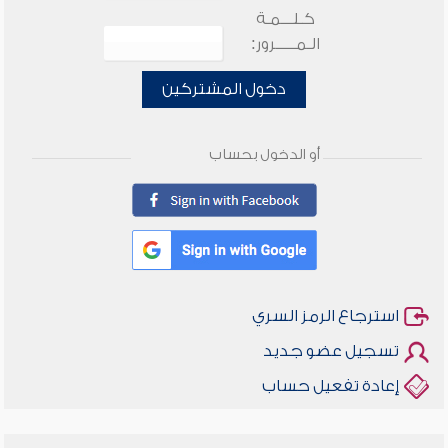
كـلـــمـة
الـمـــــرور:
دخول المشتركين
أو الدخول بحساب
استرجاع الرمز السري
تسجيل عضو جديد
إعادة تفعيل حساب