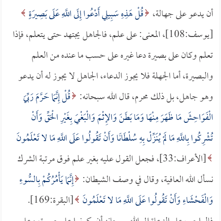
أن يدعو على جهالة،
قُلْ هَذِهِ سَبِيلِي أَدْعُوا إِلَى اللَّهِ عَلَى بَصِيرَةٍ
[يوسف:108]، المعنى: على علم، فالجاهل يجتهد حتى يتعلم، فإذا
تعلم وكان على بصيرة دعا غيره على حسب ما عنده من العلم
والبصيرة، أما الجهلة فلا يجوز الدعاء، الجاهل لا يجوز له أن يدعو
وهو جاهل، بل ذلك محرم، قال الله سبحانه:
قُلْ إِنَّمَا حَرَّمَ رَبِّيَ
الْفَوَاحِشَ مَا ظَهَرَ مِنْهَا وَمَا بَطَنَ وَالإِثْمَ وَالْبَغْيَ بِغَيْرِ الْحَقِّ وَأَنْ
تُشْرِكُوا بِاللَّهِ مَا لَمْ يُنَزِّلْ بِهِ سُلْطَانًا وَأَنْ تَقُولُوا عَلَى اللَّهِ مَا لا تَعْلَمُونَ
[الأعراف:33]، فجعل القول عليه بغير علم فوق مرتبة الشرك
نسأل الله العافية، وقال في وصف الشيطان:
إِنَّمَا يَأْمُرُكُمْ بِالسُّوءِ
وَالْفَحْشَاءِ وَأَنْ تَقُولُوا عَلَى اللَّهِ مَا لا تَعْلَمُونَ
[البقرة:169].