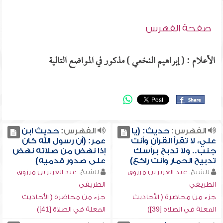
صفحة الفهرس
الأعلام : ( إبراهيم النخعي ) مذكور في المواضع التالية
الفهرس:
حديث: (يا
الفهرس:
حديث ابن
علي، لا تقرأ القرآن وأنت
عمر: (أن رسول الله كان
جنب.. ولا تدبح برأسك
إذا نهض من صلاته نهض
تدبيح الحمار وأنت راكع)
على صدور قدميه)
للشيخ:
عبد العزيز بن مرزوق
للشيخ:
عبد العزيز بن مرزوق
الطريفي
الطريفي
جزء من محاضرة ( الأحاديث
جزء من محاضرة ( الأحاديث
المعلة في الصلاة [39])
المعلة في الصلاة [41])