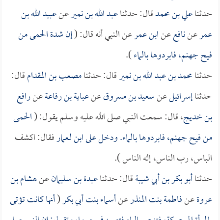
حدثنا
علي بن محمد
قال: حدثنا
عبد الله بن نمير
عن
عبيد الله بن
عمر
عن
نافع
عن
ابن عمر
عن النبي أنه قال: (
إن شدة الحمى من
فيح جهنم، فابردوها بالماء
).
حدثنا
محمد بن عبد الله بن نمير
قال: حدثنا
مصعب بن المقدام
قال:
حدثنا
إسرائيل
عن
سعيد بن مسروق
عن
عباية بن رفاعة
عن
رافع
بن خديج
، قال: سمعت النبي صلى الله عليه وسلم يقول: (
الحمى
من فيح جهنم، فابردوها بالماء. ودخل على ابن لـ
عمار
فقال: اكشف
الباس، رب الناس، إله الناس ).
حدثنا
أبو بكر بن أبي شيبة
قال: حدثنا
عبدة بن سليمان
عن
هشام بن
عروة
عن
فاطمة بنت المنذر
عن
أسماء بنت أبي بكر
(
أنها كانت تؤتى