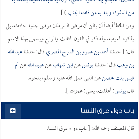
العلاق؟ عليكم بهذا العود الهندي، فإن فيه سبعة أشفية، يسعط به
من العذرة، ويلد به من ذات الجنب
) ].
ومن الخطأ أيضاً أن يظن أن مرض السرطان مرض جديد حادث، بل
يذكره العرب، وله ذكر في القرن الثالث والرابع ويسمى بهذا الاسم.
قال: [ حدثنا
أحمد بن عمرو بن السرح المصري
قال: حدثنا
عبد الله
بن وهب
قال: حدثنا
يونس
عن
ابن شهاب
عن
عبيد الله
عن
أم
قيس بنت محصن
عن النبي صلى الله عليه وسلم، بنحوه.
قال
يونس
: أعلقت، يعني: غمزت ].
باب دواء عرق النسا
قال المصنف رحمه الله: [ باب دواء عرق النسا.