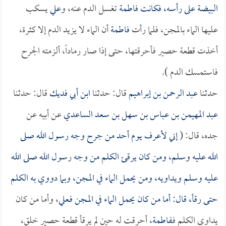
البيضة على رأسه، فكانت
فاطمة
تغسل الدم عنه، و
علي
يسكب
عليها الماء بالمجن، فلما رأت
فاطمة
أن الماء لا يزيد الدم إلا كثرة،
أخذت قطعة حصير فأحرقتها، حتى إذا صار رماداً، ألزمته الجرح
فاستمسك الدم ).
حدثنا
عبد الرحمن بن إبراهيم
قال: حدثنا
ابن أبي فديك
قال: حدثنا
عبد المهيمن بن عباس بن سهل بن سعد الساعدي
عن أبيه عن
جده، قال: (
إني لأعرف يوم أحد من جرح وجه رسول الله صلى
الله عليه وسلم، ومن كان يرقئ الكلم من وجه رسول الله صلى الله
عليه وسلم ويداويه، ومن يحمل الماء في المجن، وبما دووي به الكلم
حتى رقأ، قال: أما من كان يحمل الماء في المجن فـ
علي
، وأما من كان
يداوي الكلم فـ
فاطمة
، أحرقت له حين لم يرقأ قطعة حصير خلق،