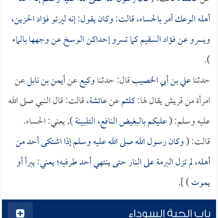
أهله الوعك أمر بالحساء، قالت: وكان يقول: إنه ليرتو فؤاد الحزين،
ويسرو عن فؤاد السقيم كما تسرو إحداكن الوسخ عن وجهها بالماء
).
حدثنا
علي بن أبي الخصيب
قال: حدثنا
وكيع
عن
أيمن بن نابل
عن
امرأة من قريش يقال لها:
كلثم
عن
عائشة
، قالت: قال النبي صلى الله
عليه وسلم: (
عليكم بالبغيض النافع، التلبينة
), يعني: الحساء.
قالت: (
وكان رسول الله صلى الله عليه وسلم إذا اشتكى أحد من
أهله، لم تزل البرمة على النار حتى ينتهي أحد طرفيه؛ يعني: يبرأ أو
يموت
) ].
باب الحبة السوداء