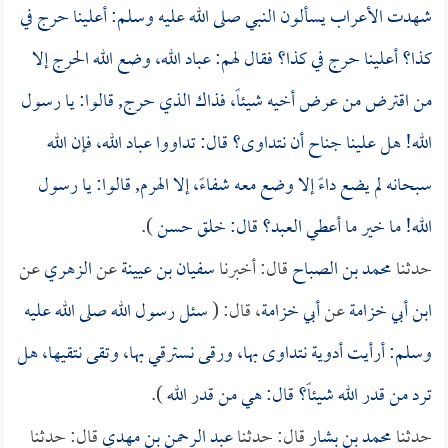
شهدت الأعراب يسألون النبي صلى الله عليه وسلم: أعلينا حرج في
كذا؟ أعلينا حرج في كذا؟ فقال لهم: عباد الله، وضع الله الحرج إلا
من اقترض من عرض أخيه شيئاً، فذاك الذي حرج, قالوا: يا رسول
الله! هل علينا جناح أن نتداوى؟ قال: تداووا عباد الله، فإن الله
سبحانه لم يضع داءً إلا وضع معه شفاءً، إلا الهرم, قالوا: يا رسول
الله! ما خير ما أعطي العبد؟ قال: خلق حسن
).
حدثنا
محمد بن الصباح
قال: أخبرنا
سفيان بن عيينة
عن
الزهري
عن
ابن أبي خزامة
عن
أبي خزامة
، قال: (
سئل رسول الله صلى الله عليه
وسلم: أرأيت أدوية نتداوى بها، ورقى نسترقي بها، وتقى نتقيها، هل
ترد من قدر الله شيئاً؟ قال: هي من قدر الله
).
حدثنا
محمد بن بشار
قال: حدثنا
عبد الرحمن بن مهدي
قال: حدثنا