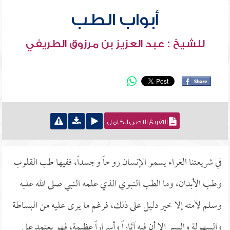
أبواب الطب
للشيخ : عبد العزيز بن مرزوق الطريفي
التفريغ النصي الكامل
في شريعتنا الغراء يسمو الإنسان روحاً وجسداً، ففيها طب القلوب
وطب الأبدان، وما الطب النبوي الذي علمه النبي صلى الله عليه
وسلم لأمته إلا خير دليل على ذلك، فرغم ما يرى عليه من البساطة
والسهولة واليسر إلا أن فيه آثاراً وأسراراً عظيمة، فهو يعتمد على