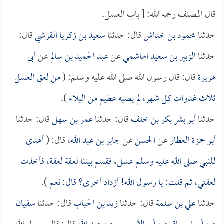
قال المصنف رحمه الله: [ باب العسل.
حدثنا
محمود بن خداش
قال: حدثنا
سعيد بن زكريا القرشي
قال:
حدثنا
الزبير بن سعيد الهاشمي
عن
عبد الحميد بن سالم
عن
أبي
هريرة
قال: قال رسول الله صلى الله عليه وسلم: (
من لعق العسل
ثلاث غدوات كل شهر، لم يصبه عظيم من البلاء
).
حدثنا
أبو بشر بكر بن خلف
قال: حدثنا
عمر بن سهل
قال: حدثنا
أبو حمزة العطار
عن
الحسن
عن
جابر بن عبد الله
، قال: (
أهدي
للنبي صلى الله عليه وسلم عسل، فقسم بيننا لعقة لعقة، فأخذت
لعقتي، ثم قلت: يا رسول الله! أزداد أخرى؟ قال: نعم
).
حدثنا
علي بن سلمة
قال: حدثنا
زيد بن الحباب
قال: حدثنا
سفيان