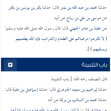
حدثنا
محمد بن عبد الله بن نمير
قال: حدثنا
بكر بن يونس بن بكير
عن
موسى بن علي بن رباح
عن أبيه
عن
عقبة بن عامر الجهني
قال: قال رسول الله صلى الله عليه وسلم:
(
لا تكرهوا مرضاكم على الطعام والشراب، فإن الله يطعمهم
ويسقيهم
) ].
باب التلبينة
قال المصنف رحمه الله: [ باب التلبينة.
حدثنا
إبراهيم بن سعيد الجوهري
قال: حدثنا
إسماعيل بن علية
قال:
حدثنا
محمد بن السائب بن بركة
عن أمه
عن
عائشة
، قالت: (
كان رسول الله صلى الله عليه وسلم إذا أخذ