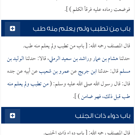
فوضعت رماده عليه فرقأ الكلم ) ].
باب من تطبب ولم يعلم منه طب
قال المصنف رحمه الله: [ باب من تطبب ولم يعلم منه طب.
حدثنا
هشام بن عمار
و
راشد بن سعيد الرملي
، قالا: حدثنا
الوليد بن
مسلم
قال: حدثنا
ابن جريج
عن
عمرو بن شعيب
عن أبيه عن جده
قال: قال رسول الله صلى الله عليه وسلم: (
من تطبب ولم يعلم منه
طب قبل ذلك، فهو ضامن
) ].
باب دواء ذات الجنب
قال المصنف رحمه الله: [ باب دواء ذات الجنب.