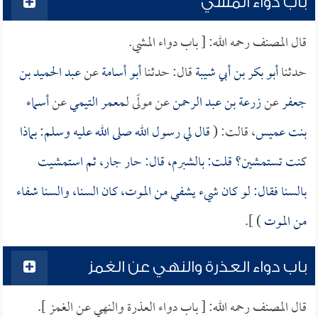
باب دواء المشي
قال المصنف رحمه الله: [ باب دواء المشي.
حدثنا
أبو بكر بن أبي شيبة
قال: حدثنا
أبو أسامة
عن
عبد الحميد بن
جعفر
عن
زرعة بن عبد الرحمن
عن مولًى لـ
معمر التيمي
عن
أسماء
بنت عميس
، قالت: (
قال لي رسول الله صلى الله عليه وسلم: بماذا
كنت تستمشين؟ قلت: بالشبرم، قال: حار جار، ثم استمشيت
بالسنا فقال: لو كان شيء يشفي من الموت، كان السنا، والسنا شفاء
من الموت
) ].
باب دواء العذرة والنهي عن الغمز
قال المصنف رحمه الله: [ باب دواء العذرة والنهي عن الغمز ].