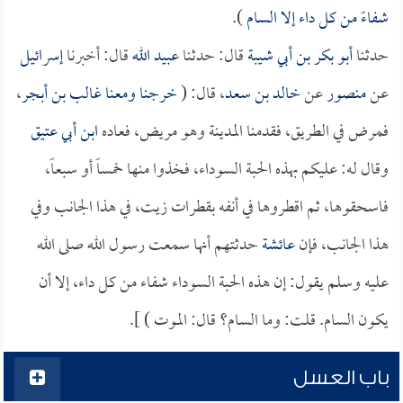
شفاءً من كل داء إلا السام
).
حدثنا
أبو بكر بن أبي شيبة
قال: حدثنا
عبيد الله
قال: أخبرنا
إسرائيل
عن
منصور
عن
خالد بن سعد
، قال: (
خرجنا ومعنا
غالب بن أبجر
،
فمرض في الطريق، فقدمنا المدينة وهو مريض، فعاده
ابن أبي عتيق
وقال له: عليكم بهذه الحبة السوداء، فخذوا منها خمساً أو سبعاً،
فاسحقوها، ثم اقطروها في أنفه بقطرات زيت، في هذا الجانب وفي
هذا الجانب، فإن
عائشة
حدثتهم أنها سمعت رسول الله صلى الله
عليه وسلم يقول: إن هذه الحبة السوداء شفاء من كل داء، إلا أن
يكون السام. قلت: وما السام؟ قال: الموت ) ].
باب العسل