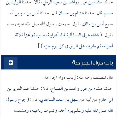
حدثنا
هشام بن عمار
و
راشد بن سعيد الرملي
، قالا: حدثنا
الوليد بن
مسلم
قال: حدثنا
هشام بن حسان
قال: حدثنا
أنس بن سيرين
أنه
سمع
أنس بن مالك
يقول: سمعت رسول الله صلى الله عليه وسلم
يقول: (
شفاء عرق النسا ألية شاة أعرابية، تذاب ثم تجزأ ثلاثة
أجزاء، ثم يشرب على الريق في كل يوم جزء
) ].
باب دواء الجراحة
قال المصنف رحمه الله: [ باب دواء الجراحة.
حدثنا
هشام بن عمار
و
محمد بن الصباح
، قالا: حدثنا
عبد العزيز بن
أبي حازم
عن أبيه عن
سهل بن سعد الساعدي
، قال: (
جرح رسول
الله صلى الله عليه وسلم يوم أحد، وكسرت رباعيته، وهشمت