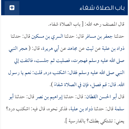
باب الصلاة شفاء
قال المصنف رحمه الله: [ باب الصلاة شفاء.
حدثنا
جعفر بن مسافر
قال: حدثنا
السري بن مسكين
قال: حدثنا
ذواد بن علبة
عن
ليث
عن
مجاهد
عن
أبي هريرة
، قال: (
هجر النبي
صلى الله عليه وسلم فهجرت، فصليت ثم جلست، فالتفت إلي
النبي صلى الله عليه وسلم فقال: اشكنب درد, قلت: نعم يا رسول
الله. قال: قم فصل، فإن في الصلاة شفاءً
).
قال
أبو الحسن القطان
: قال: حدثنا
إبراهيم بن نصر
قال: حدثنا
أبو
سلمة
قال: حدثنا
ذواد بن علبة
، فذكر نحوه، قال فيه: اشكنب درد؟
يعني: تشتكي بطنك؟ بالفارسية ].