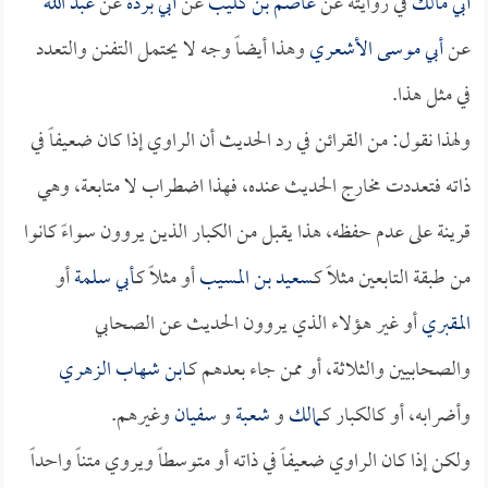
أبي مالك
في روايته عن
عاصم بن كليب
عن
أبي بردة
عن
عبد الله
عن
أبي موسى الأشعري
وهذا أيضاً وجه لا يحتمل التفنن والتعدد
في مثل هذا.
ولهذا نقول: من القرائن في رد الحديث أن الراوي إذا كان ضعيفاً في
ذاته فتعددت مخارج الحديث عنده، فهذا اضطراب لا متابعة، وهي
قرينة على عدم حفظه، هذا يقبل من الكبار الذين يروون سواءً كانوا
من طبقة التابعين مثلاً كـ
سعيد بن المسيب
أو مثلاً كـ
أبي سلمة
أو
المقبري
أو غير هؤلاء الذي يروون الحديث عن الصحابي
والصحابيين والثلاثة، أو ممن جاء بعدهم كـ
ابن شهاب الزهري
وأضرابه، أو كالكبار كـ
مالك
و
شعبة
و
سفيان
وغيرهم.
ولكن إذا كان الراوي ضعيفاً في ذاته أو متوسطاً ويروي متناً واحداً