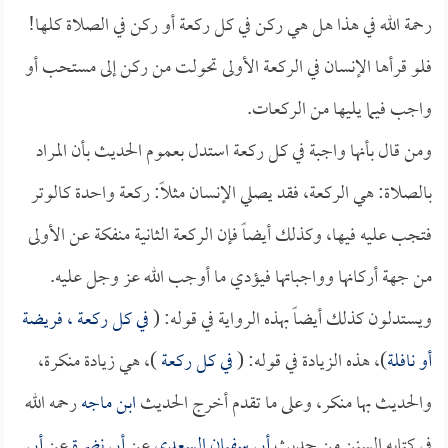
رحمة الله في هذا هل هي ركن في كل ركعة أو ركن في الصلاة كلها!
فلو قرأها الإنسان في الركعة الأولى تحولت من ركن إلى مستحب أو
واجب فيما يليها من الركعات.
ومن قال بأنها واجبة في كل ركعة استدل بعموم الحديث بأن المراد
بالصلاة: هي الركعة، فقد يصلي الإنسان مثلاً: ركعة واحدة كالوتر
فتجب عليه فيها، وكذلك أيضاً فإن الركعة الثانية منفكة عن الأولى
من جهة أركانها وواجباتها فيؤدي ما أوجب الله عز وجل عليه.
ويستدلون كذلك أيضاً بهذه الرواية في قوله: (
في كل ركعة ، فريضة
أو نافلة
)، هذه الزيادة في قوله: (
في كل ركعة
)، هي زيادة منكرة،
والحديث بها منكر، وعلى ما تقدم أخرج الحديث
ابن ماجه
رحمه الله
في كتابه السنن من حديث
أبي سفيان السعدي
عن
أبي نضرة
عن
أبي