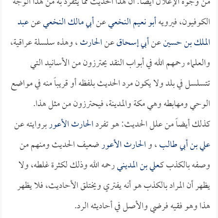
من وجوه الإعلال أيضاً: أن هذا الحديث مما يتفرد به من هذا الوجه
الكوفيون، فيرويه
أبو نعيم النخعي
عن
أبي مالك النخعي
عن
عبد
الملك بن حسين
عن
أبي إسحاق
عن
الحارث
، وهذه سلسلة عراقية،
والعلماء رحمهم الله في أبواب النقد يحترزون من الأسانيد التي
تتسلسل في بلد ولا يكون مرد الحديث بلفظه أو قريباً منه في مواضع
الوحي ومهابطه وهي مكة والمدينة، فيحترزون من مثل هذا.
كذلك أيضاً من علل الحديث: هو تفرد
الحارث الأعور
بروايته عن
علي بن أبي طالب
، و
الحارث الأعور
ضعيف الحديث ومنهم من
وصفه بالكذب كـ
علي بن المديني
رحمه الله وذلك لكثرة غلطه، ولا
يظهر أن المراد بالكذب هو أنه يفتري ويختلق الأحاديث، فلا يظهر
هذا وهو فقيه فرضي والأصل في أحاديثه الرد.