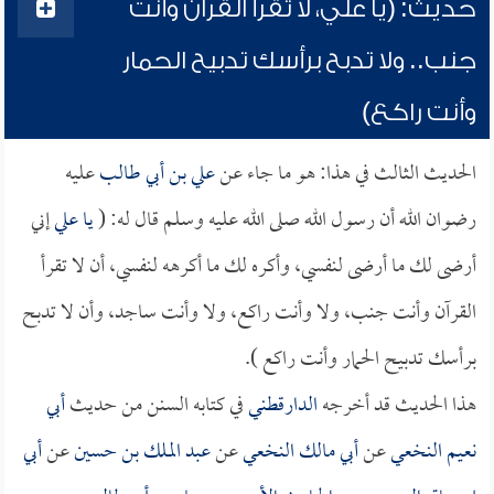
حديث: (يا علي، لا تقرأ القرآن وأنت
جنب.. ولا تدبح برأسك تدبيح الحمار
وأنت راكع)
الحديث الثالث في هذا: هو ما جاء عن
علي بن أبي طالب
عليه
رضوان الله أن رسول الله صلى الله عليه وسلم قال له: (
يا
علي
إني
أرضى لك ما أرضى لنفسي، وأكره لك ما أكرهه لنفسي، أن لا تقرأ
القرآن وأنت جنب، ولا وأنت راكع، ولا وأنت ساجد، وأن لا تدبح
برأسك تدبيح الحمار وأنت راكع ).
هذا الحديث قد أخرجه
الدارقطني
في كتابه السنن من حديث
أبي
نعيم النخعي
عن
أبي مالك النخعي
عن
عبد الملك بن حسين
عن
أبي