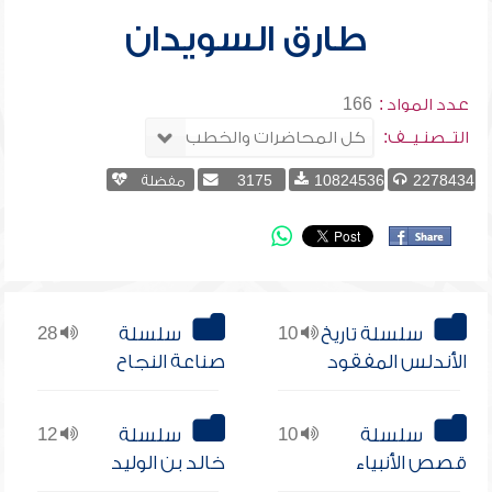
طارق السويدان
عدد المواد :
166
التــصنـيــف:
2278434
10824536
3175
مفضلة
سلسلة تاريخ
10
سلسلة
28
الأندلس المفقود
صناعة النجاح
سلسلة
10
سلسلة
12
قصص الأنبياء
خالد بن الوليد