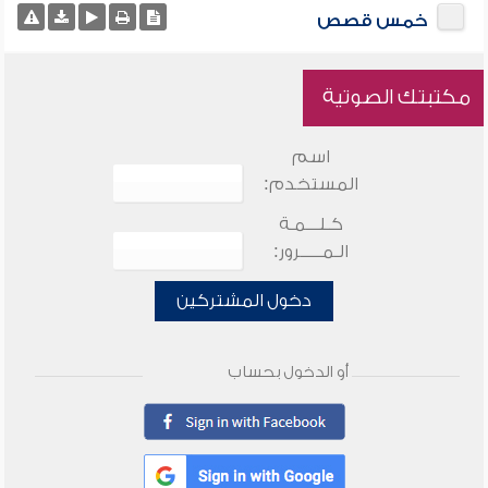
خمس قصص
مكتبتك الصوتية
اسم
المستخدم:
كـلـــمـة
الـمـــــرور:
دخول المشتركين
أو الدخول بحساب