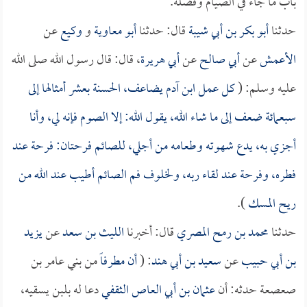
باب ما جاء في الصيام وفضله.
حدثنا
أبو بكر بن أبي شيبة
قال: حدثنا
أبو معاوية
و
وكيع
عن
الأعمش
عن
أبي صالح
عن
أبي هريرة
، قال: قال رسول الله صلى الله
عليه وسلم: (
كل عمل ابن آدم يضاعف، الحسنة بعشر أمثالها إلى
سبعمائة ضعف إلى ما شاء الله، يقول الله: إلا الصوم فإنه لي، وأنا
أجزي به، يدع شهوته وطعامه من أجلي، للصائم فرحتان: فرحة عند
فطره، وفرحة عند لقاء ربه، ولخلوف فم الصائم أطيب عند الله من
ريح المسك
).
حدثنا
محمد بن رمح المصري
قال: أخبرنا
الليث بن سعد
عن
يزيد
بن أبي حبيب
عن
سعيد بن أبي هند
: (
أن
مطرفاً
من بني عامر بن
صعصعة حدثه: أن
عثمان بن أبي العاص الثقفي
دعا له بلبن يسقيه،