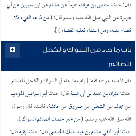
قال: حدثنا
حفص بن غياث
جميعاً عن
هشام
عن
ابن سيرين
عن
أبي
هريرة
عن النبي صلى الله عليه وسلم قال: (
من ذرعه القيء فلا
قضاء عليه، ومن استقاء فعليه القضاء
) ].
باب ما جاء في السواك والكحل
للصائم
قال المصنف رحمه الله: [ باب ما جاء في السواك والكحل للصائم.
حدثنا
عثمان بن محمد بن أبي شيبة
قال: حدثنا
أبو إسماعيل المؤدب
عن
مجالد
عن
الشعبي
عن
مسروق
عن
عائشة
، قالت: قال رسول
الله صلى الله عليه وسلم: (
من خير خصال الصائم السواك
).
حدثنا
أبو التقي هشام بن عبد الملك الحمصي
قال: حدثنا
بقية
قال: