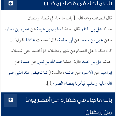
باب ما جاء في قضاء رمضان
قال المصنف رحمه الله: [ باب ما جاء في قضاء رمضان.
حدثنا
علي بن المنذر
قال: حدثنا
سفيان بن عيينة
عن
عمرو بن دينار
،
وعن
يحيى بن سعيد
عن
أبي سلمة
، قال: سمعت
عائشة
تقول: إن
كان ليكون علي الصيام من شهر رمضان، فما أقضيه حتى شعبان.
حدثنا
علي بن محمد
قال: حدثنا
عبد الله بن نمير
عن
عبيدة
عن
إبراهيم
عن
الأسود
عن
عائشة
، قالت: (
كنا نحيض عند النبي صلى
الله عليه وسلم، فيأمرنا بقضاء الصوم
) ].
باب ما جاء في كفارة من أفطر يوماً
من رمضان