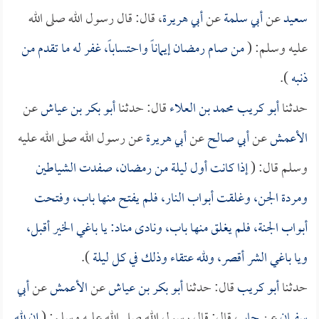
سعيد
عن
أبي سلمة
عن
أبي هريرة
، قال: قال رسول الله صلى الله
عليه وسلم: (
من صام رمضان إيماناً واحتساباً، غفر له ما تقدم من
ذنبه
).
حدثنا
أبو كريب محمد بن العلاء
قال: حدثنا
أبو بكر بن عياش
عن
الأعمش
عن
أبي صالح
عن
أبي هريرة
عن رسول الله صلى الله عليه
وسلم قال: (
إذا كانت أول ليلة من رمضان، صفدت الشياطين
ومردة الجن، وغلقت أبواب النار، فلم يفتح منها باب، وفتحت
أبواب الجنة، فلم يغلق منها باب، ونادى مناد: يا باغي الخير أقبل،
ويا باغي الشر أقصر، ولله عتقاء وذلك في كل ليلة
).
حدثنا
أبو كريب
قال: حدثنا
أبو بكر بن عياش
عن
الأعمش
عن
أبي
سفيان
عن
جابر
، قال: قال رسول الله صلى الله عليه وسلم: (
إن لله