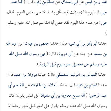
عمرو بن قيس
عن
أبي إسحاق
عن
صلة بن زفر
، قال: (
كنا عند
عمار
في اليوم الذي يشك فيه، فأتي بشاة، فتنحى بعض القوم، فقال
عمار
: من صام هذا اليوم فقد عصى أبا القاسم صلى الله عليه وسلم
).
حدثنا
أبو بكر بن أبي شيبة
قال: حدثنا
حفص بن غياث
عن
عبد الله
بن سعيد
عن جده عن
أبي هريرة
، قال: (
نهى رسول الله صلى الله
عليه وسلم عن تعجيل صوم يوم قبل الرؤية
).
حدثنا
العباس بن الوليد الدمشقي
قال: حدثنا
مروان بن محمد
قال:
حدثنا
الهيثم بن حميد
قال: حدثنا
العلاء بن الحارث
عن
القاسم أبي
عبد الرحمن
: (
أنه سمع
معاوية بن أبي سفيان
على المنبر يقول: كان
رسول الله صلى الله عليه وسلم يقول على المنبر قبل شهر رمضان: