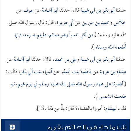
حدثنا
أبو بكر بن أبي شيبة
قال: حدثنا
أبو أسامة
عن
عوف
عن
خلاس
و
محمد بن سيرين
عن
أبي هريرة
، قال: قال رسول الله صلى
الله عليه وسلم: (
من أكل ناسياً وهو صائم، فليتم صومه، فإنما
أطعمه الله وسقاه
).
حدثنا
أبو بكر بن أبي شيبة
و
علي بن محمد
، قالا: حدثنا
أبو أسامة
عن
هشام بن عروة
عن
فاطمة بنت المنذر
عن
أسماء بنت أبي بكر
، قالت:
(
أفطرنا على عهد رسول الله صلى الله عليه وسلم في يوم غيم، ثم
طلعت الشمس
).
قلت لـ
هشام
: أمروا بالقضاء؟ قال: بدٌّ من ذلك؟! ].
باب ما جاء في الصائم يقيء