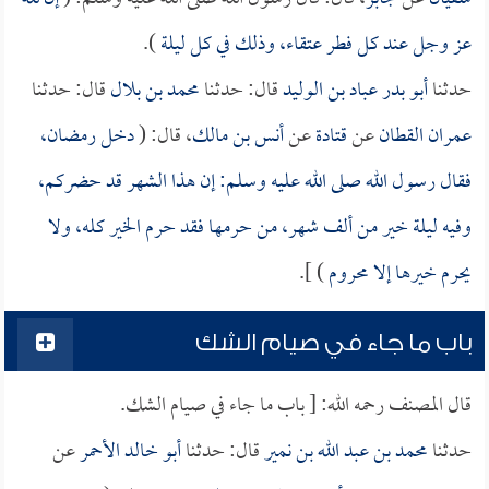
عز وجل عند كل فطر عتقاء، وذلك في كل ليلة
).
حدثنا
أبو بدر عباد بن الوليد
قال: حدثنا
محمد بن بلال
قال: حدثنا
عمران القطان
عن
قتادة
عن
أنس بن مالك
، قال: (
دخل رمضان،
فقال رسول الله صلى الله عليه وسلم: إن هذا الشهر قد حضركم،
وفيه ليلة خير من ألف شهر، من حرمها فقد حرم الخير كله، ولا
يحرم خيرها إلا محروم
) ].
باب ما جاء في صيام الشك
قال المصنف رحمه الله: [ باب ما جاء في صيام الشك.
حدثنا
محمد بن عبد الله بن نمير
قال: حدثنا
أبو خالد الأحمر
عن