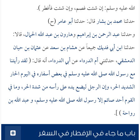
الله عليه وسلم: إن شئت فصم، وإن شئت فأفطر ).
حدثنا
محمد بن بشار
قال: حدثنا
أبو عامر
(ح)
وحدثنا
عبد الرحمن بن إبراهيم
و
هارون بن عبد الله الحمال
، قالا:
حدثنا
ابن أبي فديك
جميعاً عن
هشام بن سعد
عن
عثمان بن حيان
الدمشقي
، حدثتني
أم الدرداء
عن
أبي الدرداء
، أنه قال: (
لقد رأيتنا
مع رسول الله صلى الله عليه وسلم في بعض أسفاره في اليوم الحار
الشديد الحر، وإن الرجل ليضع يده على رأسه من شدة الحر، وما في
القوم أحد صائم إلا رسول الله صلى الله عليه وسلم، و
عبد الله بن
رواحة
) ].
باب ما جاء في الإفطار في السفر