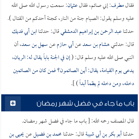
فقال
مطرف
: إني صائم، فقال
عثمان
: سمعت رسول الله صلى الله
عليه وسلم يقول: الصيام جنة من النار، كجنة أحدكم من القتال ).
حدثنا
عبد الرحمن بن إبراهيم الدمشقي
قال: حدثنا
ابن أبي فديك
قال: حدثني
هشام بن سعد
عن
أبي حازم
عن
سهل بن سعد
، أن
النبي صلى الله عليه وسلم قال: (
إن في الجنة باباً يقال له: الريان،
يدعى يوم القيامة، يقال: أين الصائمون؟ فمن كان من الصائمين
دخله، ومن دخله لم يظمأ أبداً
) ].
باب ما جاء في فضل شهر رمضان
قال المصنف رحمه الله: [ باب ما جاء في فضل شهر رمضان.
حدثنا
أبو بكر بن أبي شيبة
قال: حدثنا
محمد بن فضيل
عن
يحيى بن