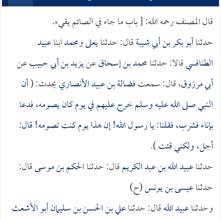
قال المصنف رحمه الله: [ باب ما جاء في الصائم يقيء.
حدثنا
أبو بكر بن أبي شيبة
قال: حدثنا
يعلى
و
محمد
ابنا
عبيد
الطنافسي
قالا: حدثنا
محمد بن إسحاق
عن
يزيد بن أبي حبيب
عن
أبي مرزوق
، قال: سمعت
فضالة بن عبيد الأنصاري
يحدث: (
أن
النبي صلى الله عليه وسلم خرج عليهم في يوم كان يصومه، فدعا
بإناء فشرب، فقلنا: يا رسول الله! إن هذا يوم كنت تصومه! قال:
أجل، ولكني قئت
).
حدثنا
عبيد الله بن عبد الكريم
قال: حدثنا
الحكم بن موسى
قال:
حدثنا
عيسى بن يونس
(ح)
وحدثنا
عبيد الله
قال: حدثنا
علي بن الحسن بن سليمان أبو الأشعث