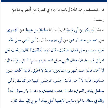
قال المصنف رحمه الله: [ باب ما جاء في كفارة من أفطر يوماً من
رمضان
حدثنا
أبو بكر بن أبي شيبة
قال: حدثنا
سفيان بن عيينة
عن
الزهري
عن
حميد بن عبد الرحمن
عن
أبي هريرة
، قال: (
أتى النبي صلى الله
عليه وسلم رجل فقال: هلكت، قال: وما أهلكك؟ قال: وقعت على
امرأتي في رمضان، فقال النبي صلى الله عليه وسلم: أعتق رقبة، قال:
لا أجد. قال: صم شهرين متتابعين، قال: لا أطيق. قال: أطعم ستين
مسكيناً، قال: لا أجد. قال: اجلس، فجلس، فبينا هو كذلك إذ أتي
بمكتل يدعى العرق، فقال: اذهب فتصدق به، قال: يا رسول الله!
والذي بعثك بالحق، ما بين لابتيها أهل بيت أحوج إليه منا، قال: