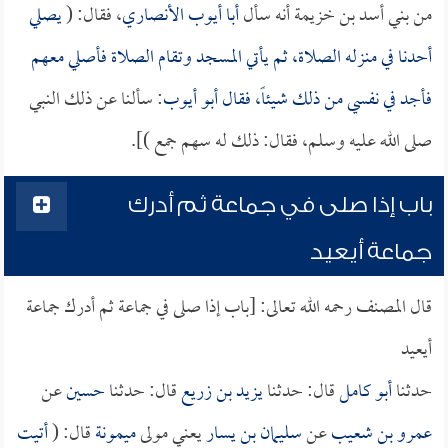
من بني أسد بن خزيمة أنه سأل
أبا أيوب الأنصاري
، فقال: (
يصلي
أحدنا في منزله الصلاة، ثم يأتي المسجد وتقام الصلاة فأصلي معهم
فأجد في نفسي من ذلك شيئاً، فقال
أبو أيوب
: سألنا عن ذلك النبي
صلى الله عليه وسلم، فقال: ذلك له سهم جمع )].
باب إذا صلى في جماعة ثم أدرك
جماعة أيعيد
قال المصنف رحمه الله تعالى: [باب إذا صلى في جماعة ثم أدرك جماعة
أيعيد
حدثنا
أبو كامل
قال: حدثنا
يزيد بن زريع
قال: حدثنا
حسين
عن
عمرو بن شعيب
عن
سليمان بن يسار
يعني مولى
ميمونة
قال: (
أتيت