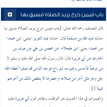
باب فيمن خرج يريد الصلاة فسبق بها
قال المصنف رحمه الله تعالى: [باب فيمن خرج يريد الصلاة فسبق بها
حدثنا
عبد الله بن مسلمة
قال: حدثنا
عبد العزيز
-يعني:
ابن محمد
-
عن
محمد
- يعني:
ابن طحلاء
- عن
محصن بن علي
عن
عوف بن
الحارث
عن
أبي هريرة
قال: قال رسول الله صلى الله عليه وسلم: (
من توضأ فأحسن وضوءه، ثم راح فوجد الناس قد صلوا أعطاه الله
جل وعز مثل أجر من صلاها وحضرها لا ينقص ذلك من أجرهم
شيئاً
) ].
والصواب في هذا الحديث هو الوقف، وظاهر قول
أبي هريرة
عليه