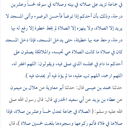
في جماعة تزيد على صلاته في بيته وصلاته في سوقه خمساً وعشرين
درجة، وذلك بأن أحدكم إذا توضأ فأحسن الوضوء وأتى المسجد لا
يريد إلا الصلاة، ولا ينهزه إلا الصلاة لم يخط خطوة إلا رفع له بها
درجة، وحط عنه بها خطيئة، حتى يدخل المسجد، فإذا دخل المسجد
كان في صلاة ما كانت الصلاة هي تحبسه، والملائكة يصلون على
أحدكم ما دام في مجلسه الذي صلى فيه، ويقولون: اللهم اغفر له،
اللهم ارحمه، اللهم تب عليه، ما لم يؤذ فيه أو يحدث فيه
).
حدثنا
محمد بن عيسى
قال: حدثنا
أبو معاوية
عن
هلال بن ميمون
عن
عطاء بن يزيد
عن
أبي سعيد الخدري
قال: قال رسول الله صلى
الله عليه وسلم: (
الصلاة في جماعة تعدل خمساً وعشرين صلاة، فإذا
صلاها في فلاة فأتم ركوعها وسجودها بلغت خمسين صلاة
)، قال