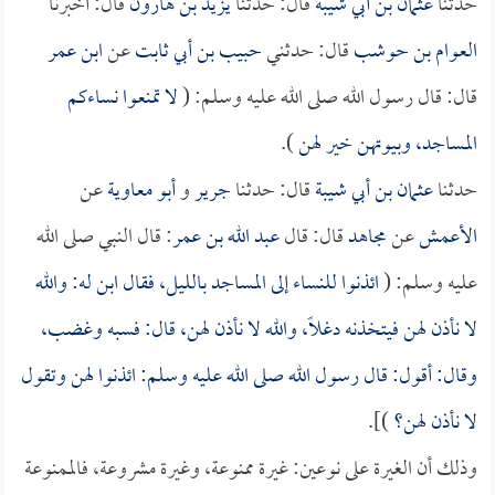
حدثنا
عثمان بن أبي شيبة
قال: حدثنا
يزيد بن هارون
قال: أخبرنا
العوام بن حوشب
قال: حدثني
حبيب بن أبي ثابت
عن
ابن عمر
قال: قال رسول الله صلى الله عليه وسلم: (
لا تمنعوا نساءكم
المساجد، وبيوتهن خير لهن
).
حدثنا
عثمان بن أبي شيبة
قال: حدثنا
جرير
و
أبو معاوية
عن
الأعمش
عن
مجاهد
قال: قال
عبد الله بن عمر
: قال النبي صلى الله
عليه وسلم: (
ائذنوا للنساء إلى المساجد بالليل، فقال ابن له: والله
لا نأذن لهن فيتخذنه دغلاً، والله لا نأذن لهن، قال: فسبه وغضب،
وقال: أقول: قال رسول الله صلى الله عليه وسلم: ائذنوا لهن وتقول
لا نأذن لهن؟
)].
وذلك أن الغيرة على نوعين: غيرة ممنوعة، وغيرة مشروعة، فالممنوعة