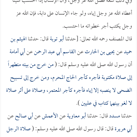
وفي ذلك سعة فضل الله عز وجل، وأن الإنسان إذا احتسب شيئاً
أعطاه الله عز وجل إياه، ولو جاء الإنسان على دابة، فإن الله عز
وجل يكتب أجر خطواته ما احتسب.
قال المصنف رحمه الله تعالى: [حدثنا
أبو توبة
قال: حدثنا
الهيثم بن
حميد
عن
يحيى بن الحارث
عن
القاسم أبي عبد الرحمن
عن
أبي أمامة
أن رسول الله صلى الله عليه وسلم قال: (
من خرج من بيته متطهراً
إلى صلاة مكتوبة فأجره كأجر الحاج المحرم، ومن خرج إلى تسبيح
الضحى لا ينصبه إلا إياه فأجره كأجر المعتمر، وصلاة على أثر صلاة
لا لغو بينهما كتاب في عليين
).
حدثنا
مسدد
قال: حدثنا
أبو معاوية
عن
الأعمش
عن
أبي صالح
عن
أبي هريرة
قال: قال رسول الله صلى الله عليه وسلم: (
صلاة الرجل