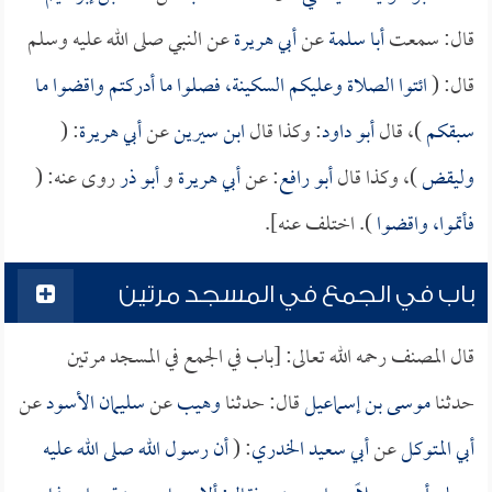
قال: سمعت
أبا سلمة
عن
أبي هريرة
عن النبي صلى الله عليه وسلم
قال: (
ائتوا الصلاة وعليكم السكينة، فصلوا ما أدركتم واقضوا ما
سبقكم
)، قال
أبو داود
: وكذا قال
ابن سيرين
عن
أبي هريرة
: (
وليقض
)، وكذا قال
أبو رافع
: عن
أبي هريرة
و
أبو ذر
روى عنه: (
فأتموا، واقضوا
). اختلف عنه].
باب في الجمع في المسجد مرتين
قال المصنف رحمه الله تعالى: [باب في الجمع في المسجد مرتين
حدثنا
موسى بن إسماعيل
قال: حدثنا
وهيب
عن
سليمان الأسود
عن
أبي المتوكل
عن
أبي سعيد الخدري
: (
أن رسول الله صلى الله عليه