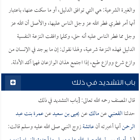
والغيرة الشرعية: هي التي توافق الدليل، أو ما سكت عنها، باعتبار
أنها أمر فطري فطر الله عز وجل الناس عليها، والأصل أن الله عز
وجل مما فطر الناس عليه أنه حق، وكلما وافقت النزعة النفسية
الدليل فهذه النزعة شرعية، ولهذا نقول: إن ما يوجد في الإنسان من
وازع شرع ووازع طبع، إذا اجتمع هذان الوازعان فهما آكد الأدلة.
باب التشديد في ذلك
قال المصنف رحمه الله تعالى: [باب التشديد في ذلك
حدثنا
القعنبي
عن
مالك
عن
يحيى بن سعيد
عن
عمرة بنت عبد
الرحمن
أنها أخبرته أن
عائشة
زوج النبي صلى الله عليه وسلم قالت: