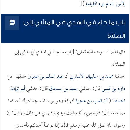
بالنور التام يوم القيامة
)].
باب ما جاء في الهدي في المشي إلى
الصلاة
قال المصنف رحمه الله تعالى: [باب ما جاء في الهدي في المشي إلى
الصلاة
حدثنا
محمد بن سليمان الأنباري
أن
عبد الملك بن عمرو
حدثهم عن
داود بن قيس
قال: حدثني
سعد بن إسحاق
قال: حدثني
أبو ثمامة
الحناط
: (
أن
كعب بن عجرة
أدركه وهو يريد المسجد أدرك أحدهما
صاحبه، قال: فوجدني وأنا مشبك بيدي، فنهاني عن ذلك، وقال: إن
رسول الله صلى الله عليه وسلم قال: إذا توضأ أحدكم فأحسن