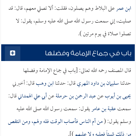
ابن عمر
على البلاط وهم يصلون، فقلت: ألا تصلي معهم، قال: قد
صليت، إني سمعت رسول الله صلى الله عليه وسلم، يقول: لا
تصلوا صلاة في يوم مرتين ).
باب في جماع الإمامة وفضلها
قال المصنف رحمه الله تعالى: [باب في جماع الإمامة وفضلها
حدثنا
سليمان بن داود المهري
قال: حدثنا
ابن وهب
قال: أخبرني
يحيى بن أيوب
عن
عبد الرحمن بن حرملة
عن
أبي علي الهمداني
قال:
سمعت
عقبة بن عامر
يقول: سمعت رسول الله صلى الله عليه
وسلم يقول: (
من أم الناس فأصاب الوقت فله ولهم، ومن انتقص
من ذلك شيئاً فعليه ولا عليهم
)].