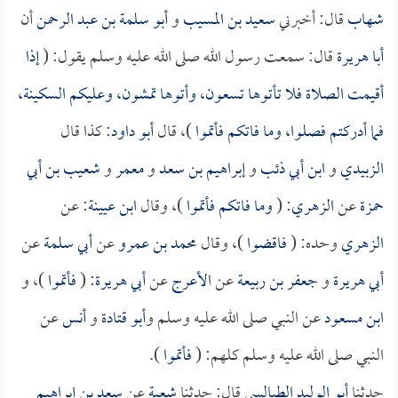
شهاب
قال: أخبرني
سعيد بن المسيب
و
أبو سلمة بن عبد الرحمن
أن
أبا هريرة
قال: سمعت رسول الله صلى الله عليه وسلم يقول: (
إذا
أقيمت الصلاة فلا تأتوها تسعون، وأتوها تمشون، وعليكم السكينة،
فما أدركتم فصلوا، وما فاتكم فأتموا
)، قال
أبو داود
: كذا قال
الزبيدي
و
ابن أبي ذئب
و
إبراهيم بن سعد
و
معمر
و
شعيب بن أبي
حمزة
عن
الزهري
: (
وما فاتكم فأتموا
)، وقال
ابن عيينة
: عن
الزهري
وحده: (
فاقضوا
)، وقال
محمد بن عمرو
عن
أبي سلمة
عن
أبي هريرة
و
جعفر بن ربيعة
عن
الأعرج
عن
أبي هريرة
: (
فأتموا
)، و
ابن مسعود
عن النبي صلى الله عليه وسلم و
أبو قتادة
و
أنس
عن
النبي صلى الله عليه وسلم كلهم: (
فأتموا
).
حدثنا
أبو الوليد الطيالسي
قال: حدثنا
شعبة
عن
سعد بن إبراهيم