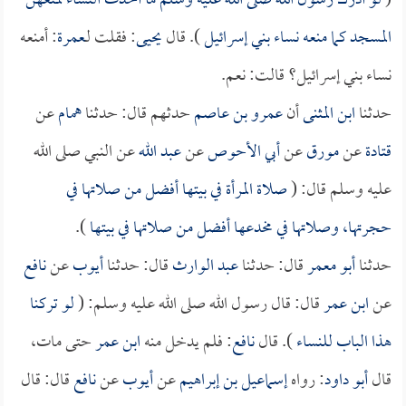
(
لو أدرك رسول الله صلى الله عليه وسلم ما أحدث النساء لمنعهن
المسجد كما منعه نساء بني إسرائيل
). قال
يحيى
: فقلت لـ
عمرة
: أمنعه
نساء بني إسرائيل؟ قالت: نعم.
حدثنا
ابن المثنى
أن
عمرو بن عاصم
حدثهم قال: حدثنا
همام
عن
قتادة
عن
مورق
عن
أبي الأحوص
عن
عبد الله
عن النبي صلى الله
عليه وسلم قال: (
صلاة المرأة في بيتها أفضل من صلاتها في
حجرتها، وصلاتها في مخدعها أفضل من صلاتها في بيتها
).
حدثنا
أبو معمر
قال: حدثنا
عبد الوارث
قال: حدثنا
أيوب
عن
نافع
عن
ابن عمر
قال: قال رسول الله صلى الله عليه وسلم: (
لو تركنا
هذا الباب للنساء
). قال
نافع
: فلم يدخل منه
ابن عمر
حتى مات،
قال
أبو داود
: رواه
إسماعيل بن إبراهيم
عن
أيوب
عن
نافع
قال: قال