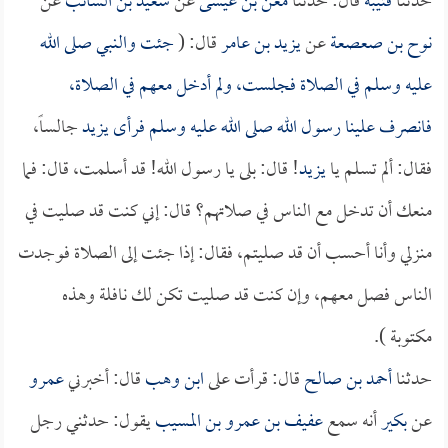
حدثنا
قتيبة
قال: حدثنا
معن بن عيسى
عن
سعيد بن السائب
عن
نوح بن صعصعة
عن
يزيد بن عامر
قال: (
جئت والنبي صلى الله
عليه وسلم في الصلاة فجلست، ولم أدخل معهم في الصلاة،
فانصرف علينا رسول الله صلى الله عليه وسلم فرأى
يزيد
جالساً،
فقال: ألم تسلم يا
يزيد
! قال: بلى يا رسول الله! قد أسلمت، قال: فما
منعك أن تدخل مع الناس في صلاتهم؟ قال: إني كنت قد صليت في
منزلي وأنا أحسب أن قد صليتم، فقال: إذا جئت إلى الصلاة فوجدت
الناس فصل معهم، وإن كنت قد صليت تكن لك نافلة وهذه
مكتوبة ).
حدثنا
أحمد بن صالح
قال: قرأت على
ابن وهب
قال: أخبرني
عمرو
عن
بكير
أنه سمع
عفيف بن عمرو بن المسيب
يقول: حدثني رجل