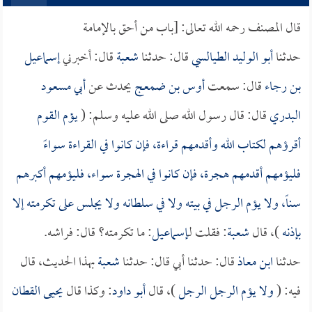
قال المصنف رحمه الله تعالى: [باب من أحق بالإمامة
حدثنا
أبو الوليد الطيالسي
قال: حدثنا
شعبة
قال: أخبرني
إسماعيل
بن رجاء
قال: سمعت
أوس بن ضمعج
يحدث عن
أبي مسعود
البدري
قال: قال رسول الله صلى الله عليه وسلم: (
يؤم القوم
أقرؤهم لكتاب الله وأقدمهم قراءة، فإن كانوا في القراءة سواءً
فليؤمهم أقدمهم هجرة، فإن كانوا في الهجرة سواء، فليؤمهم أكبرهم
سناً، ولا يؤم الرجل في بيته ولا في سلطانه ولا يجلس على تكرمته إلا
بإذنه
)، قال
شعبة
: فقلت لـ
إسماعيل
: ما تكرمته؟ قال: فراشه.
حدثنا
ابن معاذ
قال: حدثنا أبي قال: حدثنا
شعبة
بهذا الحديث، قال
فيه: (
ولا يؤم الرجل الرجل
)، قال
أبو داود
: وكذا قال
يحيى القطان