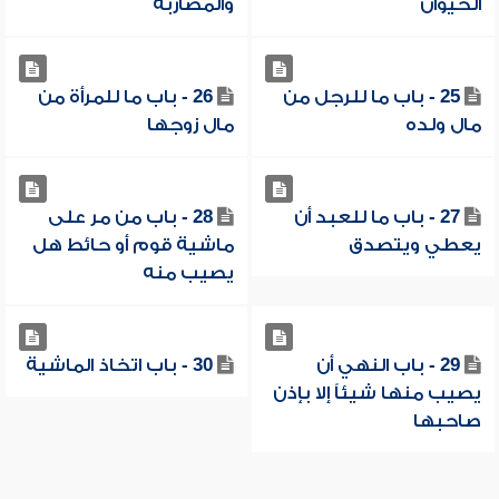
الحيوان
والمضاربة
25 - باب ما للرجل من
26 - باب ما للمرأة من
مال ولده
مال زوجها
27 - باب ما للعبد أن
28 - باب من مر على
يعطي ويتصدق
ماشية قوم أو حائط هل
يصيب منه
29 - باب النهي أن
30 - باب اتخاذ الماشية
يصيب منها شيئاً إلا بإذن
صاحبها