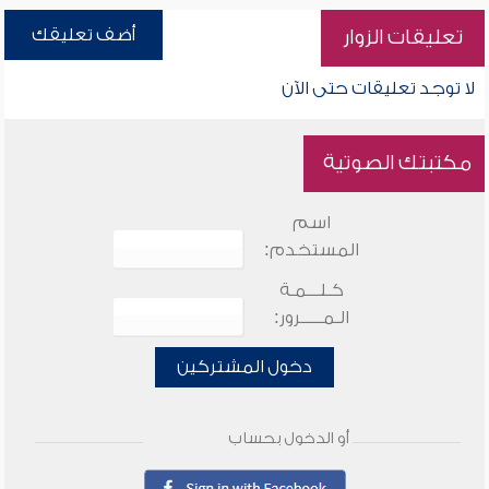
أضف تعليقك
تعليقات الزوار
لا توجد تعليقات حتى الآن
مكتبتك الصوتية
اسم
المستخدم:
كـلـــمـة
الـمـــــرور:
دخول المشتركين
أو الدخول بحساب