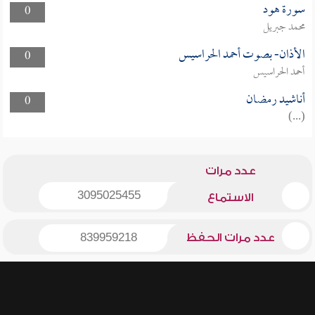
سورة هود
0
محمد جبريل
الأذان- بصوت أحمد الحراسيس
0
أحمد الحراسيس
أناشيد رمضان
0
(...)
عدد مرات
3095025455
الاستماع
عدد مرات الحفظ
839959218