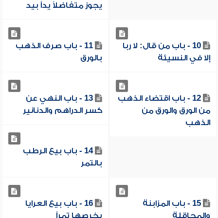
يجوز متفاضلاً يداً بيد
10 - باب من قال: لا ربا
11 - باب صرف الذهب
إلا في النسيئة
بالورق
12 - باب اقتضاء الذهب
13 - باب النهي عن
من الورق والورق من
كسر الدراهم والدنانير
الذهب
14 - باب بيع الرطب
بالتمر
15 - باب المزابنة
16 - باب بيع العرايا
والمحاقلة
بخرصها تمراً