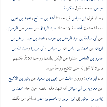
عباس
، وجعله قول
عكرمة
.
وصار قول
ابن عباس
فيما حدثنا
أحمد بن صالح
و
محمد بن يحيى
-وهذا حديث
أحمد
- قالا: حدثنا
عبد الرزاق
عن
معمر
عن
الزهري
عن
أبي سلمة بن عبد الرحمن بن عوف
و
محمد بن عبد الرحمن بن
ثوبان
عن
محمد بن إياس
أن
ابن عباس
و
أبي هريرة
و
عبد الله بن
عمرو بن العاص
سئلوا عن البكر يطلقها زوجها ثلاثاً، فكلهم
قالوا: لا تحل له حتى تنكح زوجاً غيره.
قال
أبو داود
: وروى
مالك
عن
يحيى بن سعيد
عن
بكير بن الأشج
عن
معاوية بن أبي عياش
أنه شهد هذه القصة حين جاء
محمد بن
إياس بن البكير
إلى
ابن الزبير
و
عاصم بن عمر
فسألهما عن ذلك،