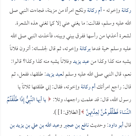
ركانة
وإخوته -
أم ركانة
ونكح امرأة من مزينة، فجاءت النبي صلى
الله عليه وسلم، فقالت: ما يغني عني إلا كما تغني هذه الشعرة.
لشعرة أخذتها من رأسها ففرق بيني وبينه، فأخذت النبي صلى الله
عليه وسلم حمية فدعا
بركانة
وإخوته، ثم قال لجلسائه: أترون فلاناً
يشبه منه كذا وكذا من
عبد يزيد
وفلاناً يشبه منه كذا وكذا؟ قالوا:
نعم، قال النبي صلى الله عليه وسلم لـ
عبد يزيد
: طلقها، ففعل، ثم
قال: راجع امرأتك
أم ركانة
وإخوته، فقال: إني طلقتها ثلاثاً يا
رسول الله، قال: قد علمت راجعها، وتلا:
يا أيها النَّبِيُّ إِذَا طَلَّقْتُمُ
النِّسَاءَ فَطَلِّقُوهُنَّ لِعِدَّتِهِنَّ
[الطلاق:1] ).
قال
أبو داود
: وحديث
نافع بن عجير
و
عبد الله بن علي بن يزيد بن