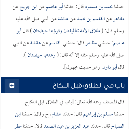
حدثنا
محمد بن مسعود
قال: حدثنا
أبو عاصم
عن
ابن جريج
عن
مظاهر
عن
القاسم بن محمد
عن
عائشة
عن النبي صلى الله عليه
وسلم قال: (
طلاق الأمة تطليقتان وقرؤها حيضتان
) قال
أبو
عاصم
: حدثني
مظاهر
قال: حدثني
القاسم
عن
عائشة
عن النبي
صلى الله عليه وسلم مثله إلا أنه قال: (
وعدتها حيضتان
).
قال
أبو داود
: وهو حديث مجهول].
باب في الطلاق قبل النكاح
قال المصنف رحمه الله تعالى: [باب في الطلاق قبل النكاح.
حدثنا
مسلم بن إبراهيم
قال: حدثنا
هشام
، ح وقال: حدثنا
ابن
الصباح
قال: حدثنا
عبد العزيز بن عبد الصمد
قالا: حدثنا
مطر