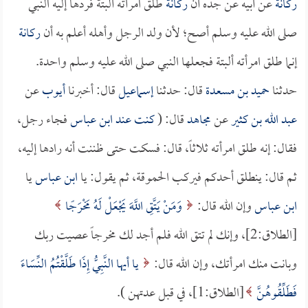
ركانة
عن أبيه عن جده أن
ركانة
طلق امرأته ألبتة فردها إليه النبي
صلى الله عليه وسلم أصح؛ لأن ولد الرجل وأهله أعلم به أن
ركانة
إنما طلق امرأته ألبتة فجعلها النبي صلى الله عليه وسلم واحدة.
حدثنا
حميد بن مسعدة
قال: حدثنا
إسماعيل
قال: أخبرنا
أيوب
عن
عبد الله بن كثير
عن
مجاهد
قال: (
كنت عند
ابن عباس
فجاء رجل،
فقال: إنه طلق امرأته ثلاثاً، قال: فسكت حتى ظننت أنه رادها إليه،
ثم قال: ينطلق أحدكم فيركب الحموقة، ثم يقول: يا
ابن عباس
يا
ابن عباس
وإن الله قال:
وَمَنْ يَتَّقِ اللَّهَ يَجْعَلْ لَهُ مَخْرَجًا
[الطلاق:2]، وإنك لم تتق الله فلم أجد لك مخرجاً عصيت ربك
وبانت منك امرأتك، وإن الله قال:
يا أيها النَّبِيُّ إِذَا طَلَّقْتُمُ النِّسَاءَ
فَطَلِّقُوهُنَّ
[الطلاق:1]، في قبل عدتهن ).