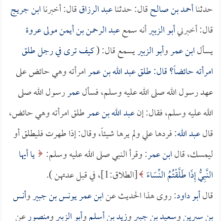
حدثنا
أحمد بن صالح
قال: حدثنا
عبد الرزاق
قال: أخبرنا
ابن جريج
قال: أخبرني
أبو الزبير
أنه سمع
عبد الرحمن بن أيمن مولى عروة
يسأل
ابن عمر
و
أبو الزبير
يسمع قال: (
كيف ترى في رجل طلق
امرأته حائضاً؟ قال: طلق
عبد الله بن عمر
امرأته وهي حائض على
عهد رسول الله صلى الله عليه وسلم، فسأل
عمر
رسول الله صلى
الله عليه وسلم، فقال: إن
عبد الله بن عمر
طلق امرأته وهي حائض،
قال
عبد الله
: فردها علي ولم يرها شيئاً، وقال: إذا طهرت فليطلق أو
ليمسك، قال
ابن عمر
: وقرأ النبي صلى الله عليه وسلم:
يا أيها
النَّبِيُّ إِذَا طَلَّقْتُمُ النِّسَاءَ
[الطلاق:1]، في قبل عدتهن ).
قال
أبو داود
: روى هذا الحديث عن
ابن عمر
يونس بن جبير
و
أنس
بن سيرين
و
سعيد بن جبير
و
زيد بن أسلم
و
أبو الزبير
و
منصور
عن