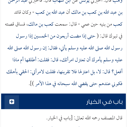
وهب
قال: أخبرني
يونس
عن
ابن شهاب
قال: فأخبرني
عبد الرحمن
بن عبد الله بن كعب بن مالك
أن
عبد الله بن كعب
- وكان قائد
كعب
من بنيه حين عمي - قال: سمعت
كعب بن مالك
، فساق قصته
في تبوك قال: (
حتى إذا مضت أربعون من الخمسين إذا رسول
رسول الله صلى الله عليه وسلم يأتي، فقال: إن رسول الله صلى الله
عليه وسلم يأمرك أن تعتزل امرأتك، قال: فقلت: أطلقها أم ماذا
أفعل؟ قال: لا، بل اعتزلها فلا تقربنها، فقلت لامرأتي: الحقي بأهلك
فكوني عندهم حتى يقضي الله سبحانه في هذا الأمر
)].
باب في الخيار
قال المصنف رحمه الله تعالى: [باب في الخيار.