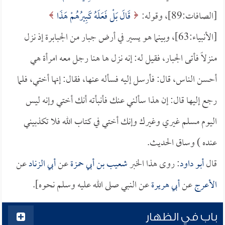
[الصافات:89]، وقوله:
قَالَ بَلْ فَعَلَهُ كَبِيرُهُمْ هَذَا
[الأنبياء:63]، وبينما هو يسير في أرض جبار من الجبابرة إذ نزل
منزلاً فأتى الجبار، فقيل له: إنه نزل ها هنا رجل معه امرأة هي
أحسن الناس، قال: فأرسل إليه فسأله عنها، فقال: إنها أختي، فلما
رجع إليها قال: إن هذا سألني عنك فأنبأته أنك أختي وإنه ليس
اليوم مسلم غيري وغيرك وإنك أختي في كتاب الله فلا تكذبيني
عنده ) وساق الحديث.
قال
أبو داود
: روى هذا الخبر
شعيب بن أبي حمزة
عن
أبي الزناد
عن
الأعرج
عن
أبي هريرة
عن النبي صلى الله عليه وسلم نحوه].
باب في الظهار