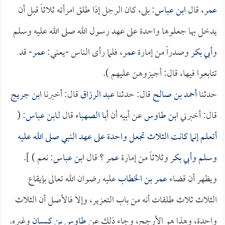
عمر
، قال
ابن عباس
: بلى، كان الرجل إذا طلق امرأته ثلاثاً قبل أن
يدخل بها جعلوها واحدة على عهد رسول الله صلى الله عليه وسلم
و
أبي بكر
وصدراً من إمارة
عمر
، فلما رأى الناس -يعني:
عمر
- قد
تتابعوا فيها، قال: أجيزوهن عليهم ).
حدثنا
أحمد بن صالح
قال: حدثنا
عبد الرزاق
قال: أخبرنا
ابن جريج
قال: أخبرني
ابن طاوس
عن أبيه أن
أبا الصهباء
قال لـ
ابن عباس
: (
أتعلم إنما كانت الثلاث تجعل واحدة على عهد النبي صلى الله عليه
وسلم و
أبي بكر
وثلاثاً من إمارة
عمر
؟ قال
ابن عباس
: نعم ) ].
ويظهر أن قضاء
عمر بن الخطاب
عليه رضوان الله تعالى بإيقاع
الثلاث ثلاث طلقات أنه من باب التعزير، وإلا فالأصل أن الثلاث
واحدة، وهذا هو الأرجح، وجاء ذلك عن
طاوس بن كيسان
وغيره.