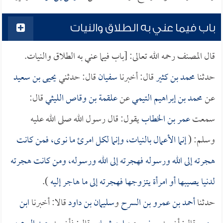
باب فيما عني به الطلاق والنيات
قال المصنف رحمه الله تعالى: [باب فيما عني به الطلاق والنيات.
حدثنا
محمد بن كثير
قال: أخبرنا
سفيان
قال: حدثني
يحيى بن سعيد
عن
محمد بن إبراهيم التيمي
عن
علقمة بن وقاص الليثي
قال:
سمعت
عمر بن الخطاب
يقول: قال رسول الله صلى الله عليه
وسلم: (
إنما الأعمال بالنيات، وإنما لكل امرئ ما نوى، فمن كانت
هجرته إلى الله ورسوله فهجرته إلى الله ورسوله، ومن كانت هجرته
لدنيا يصيبها أو امرأة يتزوجها فهجرته إلى ما هاجر إليه
).
حدثنا
أحمد بن عمرو بن السرح
و
سليمان بن داود
قالا: أخبرنا
ابن