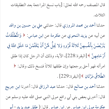
قال المصنف رحمه الله تعالى: [باب نسخ المراجعة بعد التطليقات
الثلاث.
حدثنا
أحمد بن محمد المروزي
قال: حدثني
علي بن حسين بن واقد
عن أبيه عن
يزيد النحوي
عن
عكرمة
عن
ابن عباس
:
وَالْمُطَلَّقَاتُ
يَتَرَبَّصْنَ بِأَنفُسِهِنَّ ثَلاثَةَ قُرُوءٍ وَلا يَحِلُّ لَهُنَّ أَنْ يَكْتُمْنَ مَا خَلَقَ اللَّهُ فِي
أَرْحَامِهِنَّ
[البقرة:228]، الآية، وذلك أن الرجل كان إذا طلق
امرأته فهو أحق برجعتها وإن طلقها ثلاثاً فنسخ ذلك وقال:
الطَّلاقُ مَرَّتَانِ
[البقرة:229] .
حدثنا
أحمد بن صالح
قال: حدثنا
عبد الرزاق
قال: أخبرنا
ابن جريج
قال: أخبرني بعض بني أبي رافع مولى النبي صلى الله عليه وسلم عن
عكرمة مولى ابن عباس
عن
ابن عباس
قال: (
طلق
عبد يزيد
-
أبو