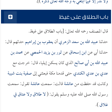
ولا نذر إلا فيما ابتغي به وجه الله تعالى ذكره
)].
باب الطلاق على غيظ
قال المصنف رحمه الله تعالى: [باب الطلاق على غيظ.
حدثنا
عبيد الله بن سعد الزهري
أن
يعقوب بن إبراهيم
حدثهم قال:
حدثنا أبي عن
ابن إسحاق
عن
ثور بن يزيد الحمصي
عن
محمد بن
عبيد الله بن أبي صالح
الذي كان يسكن إيليا، قال: خرجت مع
عدي بن عدي الكندي
حتى قدمنا مكة فبعثني إلى
صفية بنت شيبة
وكانت قد حفظت من
عائشة
قالت: سمعت
عائشة
تقول: سمعت
رسول الله صلى الله عليه وسلم يقول: (
لا طلاق ولا عتاق في
غلاق
).