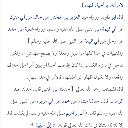
لامرأته: يا أخية، فنهاه
).
قال
أبو داود
: ورواه
عبد العزيز بن المختار
عن
خالد
عن
أبي عثمان
عن
أبي تميمة
عن النبي صلى الله عليه وسلم، ورواه
شعبة
عن
خالد
عن رجل عن
أبي تميمة
عن النبي صلى الله عليه وسلم ].
والمنهيات في هذا كلها مراسيل ومعلّة ولا يصح منها شيء، ولكن
تدخل في دائرة الكذب إذا كان يخاطب أحداً أو يبين أمراً على خلاف
واقعه، ولا تكون ظهاراً لو أطلقها، فالأمر في هذا سهل.
قال المصنف رحمه الله تعالى: [ حدثنا
ابن المثنى
قال: حدثنا
عبد
الوهاب
قال: حدثنا
هشام
عن
محمد
عن
أبي هريرة
عن النبي صلى
الله عليه وسلم قال: (
أن
إبراهيم
صلى الله عليه وسلم لم يكذب قط
إلا ثلاثاً، ثنتان في ذات الله تعالى قوله:
إِنِّي سَقِيمٌ