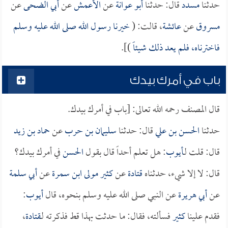
حدثنا
مسدد
قال: حدثنا
أبو عوانة
عن
الأعمش
عن
أبي الضحى
عن
مسروق
عن
عائشة
، قالت: (
خيرنا رسول الله صلى الله عليه وسلم
فاخترناه، فلم يعد ذلك شيئاً
)].
باب في أمرك بيدك
قال المصنف رحمه الله تعالى: [باب في أمرك بيدك.
حدثنا
الحسن بن علي
قال: حدثنا
سليمان بن حرب
عن
حماد بن زيد
قال: قلت لـ
أيوب
: هل تعلم أحداً قال بقول
الحسن
في أمرك بيدك؟
قال: لا إلا شيء، حدثناه
قتادة
عن
كثير مولى ابن سمرة
عن
أبي سلمة
عن
أبي هريرة
عن النبي صلى الله عليه وسلم بنحوه، قال
أيوب
:
فقدم علينا
كثير
فسألته، فقال: ما حدثت بهذا قط فذكرته لـ
قتادة
،