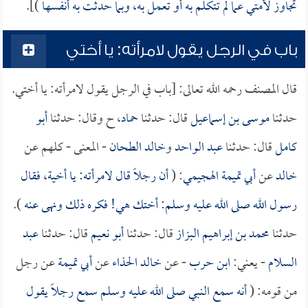
تجاوز لأمتي عما لم تتكلم به أو تعمل به، وبما حدثت به أنفسها
)].
باب في الرجل يقول لامرأته: يا أختي
قال المصنف رحمه الله تعالى: [باب في الرجل يقول لامرأته: يا أختي.
حدثنا
موسى بن إسماعيل
قال: حدثنا
حماد
، ح وقال: حدثنا
أبو
كامل
قال: حدثنا
عبد الواحد
و
خالد الطحان
- المعنى - كلهم عن
خالد
عن
أبي تميمة الهجيمي
: (
أن رجلاً قال لامرأته: يا أخية، فقال
رسول الله صلى الله عليه وسلم: أختك هي! فكره ذلك ونهى عنه
).
حدثنا
محمد بن إبراهيم البزاز
قال: حدثنا
أبو نعيم
قال: حدثنا
عبد
السلام
- يعني:
ابن حرب
- عن
خالد الحذاء
عن
أبي تميمة
عن رجل
من قومه: (
أنه سمع النبي صلى الله عليه وسلم سمع رجلاً يقول