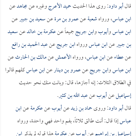
قال
أبو داود
: روى هذا الحديث
حميد الأعرج
وغيره عن
مجاهد
عن
ابن عباس
، ورواه
شعبة
عن
عمرو بن مرة
عن
سعيد بن جبير
عن
ابن عباس
و
أيوب
و
ابن جريج
جميعاً عن
عكرمة بن خالد
عن
سعيد
بن جبير
عن
ابن عباس
ورواه
ابن جريج
عن
عبد الحميد بن رافع
عن
عطاء
عن
ابن عباس
، ورواه
الأعمش
عن
مالك بن الحارث
عن
ابن عباس
و
ابن جريج
عن
عمرو بن دينار
عن
ابن عباس
كلهم قالوا
في الطلاق الثلاث: إنه أجازها، قال: وبانت منك نحو حديث
إسماعيل
عن
أيوب
عن
عبد الله بن كثير
.
قال
أبو داود
: وروى
حماد بن زيد
عن
أيوب
عن
عكرمة
عن
ابن
عباس
إذا قال: أنت طالق ثلاثاً، بفم واحد فهي واحدة، ورواه
إسماعيل بن إبراهيم
عن
أيوب
عن
عكرمة
هذا قوله لم يذكر
ابن