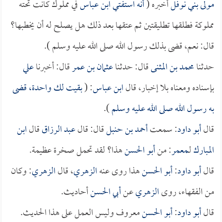
مولى بني نوفل
أخبره (
أنه استفتي
ابن عباس
في مملوك كانت تحته
مملوكة فطلقها تطليقتين ثم عتقها بعد ذلك هل يصلح له أن يخطبها؟
قال: نعم، قضى بذلك رسول الله صلى الله عليه وسلم ).
حدثنا
محمد بن المثنى
قال: حدثنا
عثمان بن عمر
قال: أخبرنا
علي
بإسناده ومعناه بلا إخبار، قال
ابن عباس
: (
بقيت لك واحدة، قضى
به رسول الله صلى الله عليه وسلم
).
قال
أبو داود
: سمعت
أحمد بن حنبل
قال: قال
عبد الرزاق
قال
ابن
المبارك
لـ
معمر
: من
أبو الحسن
هذا؟ لقد تحمل صخرة عظيمة.
قال
أبو داود
:
أبو الحسن
هذا روى عنه
الزهري
، قال
الزهري
: وكان
من الفقهاء، روى
الزهري
عن
أبي الحسن
أحاديث.
قال
أبو داود
:
أبو الحسن
معروف وليس العمل على هذا الحديث.