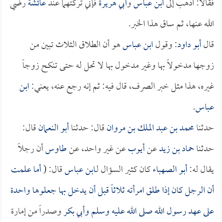
فقالا: اذهب إلى
ابن عباس
و
أبي هريرة
فإني تركتهما عند
عائشة
رضي
الله عنها، ثم ساق هذا الخبر.
قال
أبو داود
: وقول
ابن عباس
هو أن الطلاق الثلاث تبين من
زوجها مدخولاً بها وغير مدخول بها لا تحل له حتى تنكح زوجاً
غيره، هذا مثل خبر الصرف، قال فيه: ثم إنه رجع عنه، يعني:
ابن
عباس
.
حدثنا
محمد بن عبد الملك بن مروان
قال: حدثنا
أبو النعمان
قال:
حدثنا
حماد بن زيد
عن
أيوب
عن غير واحد، عن
طاوس
أن رجلاً
يقال له:
أبو الصهباء
كان كثير السؤال لـ
ابن عباس
قال: (
أما علمت
أن الرجل كان إذا طلق امرأته ثلاثاً قبل أن يدخل بها جعلوها واحدة
على عهد رسول الله صلى الله عليه وسلم و
أبي بكر
وصدراً من إمارة