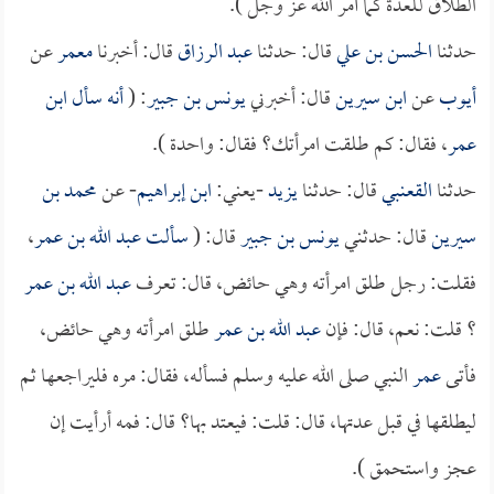
الطلاق للعدة كما أمر الله عز وجل ).
حدثنا
الحسن بن علي
قال: حدثنا
عبد الرزاق
قال: أخبرنا
معمر
عن
أيوب
عن
ابن سيرين
قال: أخبرني
يونس بن جبير
: (
أنه سأل
ابن
عمر
، فقال: كم طلقت امرأتك؟ فقال: واحدة ).
حدثنا
القعنبي
قال: حدثنا
يزيد
-يعني:
ابن إبراهيم
- عن
محمد بن
سيرين
قال: حدثني
يونس بن جبير
قال: (
سألت
عبد الله بن عمر
،
فقلت: رجل طلق امرأته وهي حائض، قال: تعرف
عبد الله بن عمر
؟ قلت: نعم، قال: فإن
عبد الله بن عمر
طلق امرأته وهي حائض،
فأتى
عمر
النبي صلى الله عليه وسلم فسأله، فقال: مره فليراجعها ثم
ليطلقها في قبل عدتها، قال: قلت: فيعتد بها؟ قال: فمه أرأيت إن
عجز واستحمق ).