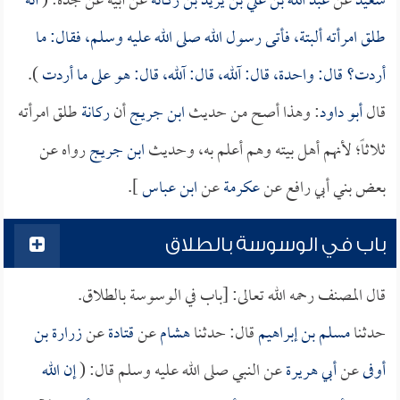
سعيد
عن
عبد الله بن علي بن يزيد بن ركانة
عن أبيه عن جده: (
أنه
طلق امرأته ألبتة، فأتى رسول الله صلى الله عليه وسلم، فقال: ما
أردت؟ قال: واحدة، قال: آلله، قال: آلله، قال: هو على ما أردت
).
قال
أبو داود
: وهذا أصح من حديث
ابن جريج
أن
ركانة
طلق امرأته
ثلاثاً؛ لأنهم أهل بيته وهم أعلم به، وحديث
ابن جريج
رواه عن
بعض بني أبي رافع عن
عكرمة
عن
ابن عباس
].
باب في الوسوسة بالطلاق
قال المصنف رحمه الله تعالى: [باب في الوسوسة بالطلاق.
حدثنا
مسلم بن إبراهيم
قال: حدثنا
هشام
عن
قتادة
عن
زرارة بن
أوفى
عن
أبي هريرة
عن النبي صلى الله عليه وسلم قال: (
إن الله