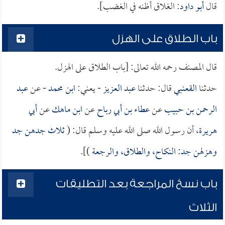
قال
أبو داود
: الغلاق أظنه في الغضب].
باب الطلاق على الهزل
قال المصنف رحمه الله تعالى: [باب الطلاق على الهزل.
حدثنا
القعنبي
قال: حدثنا
عبد العزيز
- يعني:
ابن محمد
- عن
عبد
الرحمن بن حبيب
عن
عطاء بن أبي رباح
عن
ابن ماهك
عن
أبي
هريرة
، أن رسول الله صلى الله عليه وسلم قال: (
ثلاث جدهن جد
وهزلهن جد: النكاح، والطلاق، والرجعة
)].
باب نسخ المراجعة بعد التطليقات
الثلاث