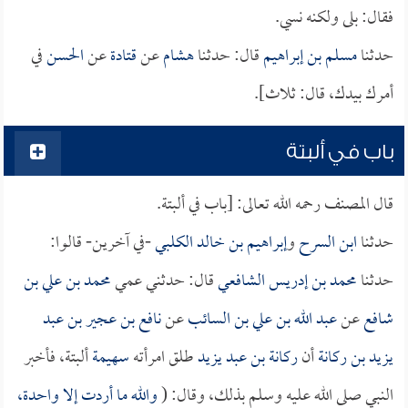
فقال: بلى ولكنه نسي.
حدثنا
مسلم بن إبراهيم
قال: حدثنا
هشام
عن
قتادة
عن
الحسن
في
أمرك بيدك، قال: ثلاث].
باب في ألبتة
قال المصنف رحمه الله تعالى: [باب في ألبتة.
حدثنا
ابن السرح
و
إبراهيم بن خالد الكلبي
-في آخرين- قالوا:
حدثنا
محمد بن إدريس الشافعي
قال: حدثني عمي
محمد بن علي بن
شافع
عن
عبد الله بن علي بن السائب
عن
نافع بن عجير بن عبد
يزيد بن ركانة
أن
ركانة بن عبد يزيد
طلق امرأته
سهيمة
ألبتة، فأخبر
النبي صلى الله عليه وسلم بذلك، وقال: (
والله ما أردت إلا واحدة،