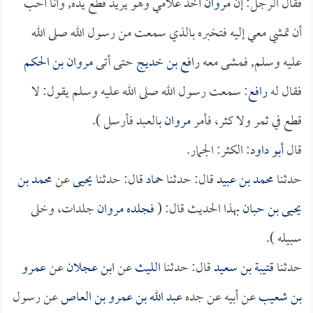
فقال الرجل: إن
مروان
أخذ غلامي وهو يريد قطع يده, وأنا أحب
أن تمشي معي إليه فتخبره بالذي سمعت من رسول الله صلى الله
عليه وسلم, فمشى معه
رافع بن خديج
حتى أتى
مروان بن الحكم
فقال له
رافع
: سمعت رسول الله صلى الله عليه وسلم يقول: لا
قطع في ثمر ولا كثر، فأمر
مروان
بالعبد فأرسل ).
قال
أبو داود
: الكثر: الجمار.
حدثنا
محمد بن عبيد
قال: حدثنا
حماد
قال: حدثنا
يحيى
عن
محمد بن
يحيى بن حبان
بهذا الحديث قال: (
فجلده
مروان
جلدات، وخلى
سبيله ).
حدثنا
قتيبة بن سعيد
قال: حدثنا
الليث
عن
ابن عجلان
عن
عمرو
بن شعيب
عن أبيه عن جده
عبد الله بن عمرو بن العاص
عن رسول