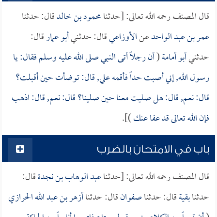
قال المصنف رحمه الله تعالى: [حدثنا
محمود بن خالد
قال: حدثنا
عمر بن عبد الواحد
عن
الأوزاعي
قال: حدثني
أبو عمار
قال:
حدثني
أبو أمامة
(
أن رجلاً أتى النبي صلى الله عليه وسلم فقال: يا
رسول الله, إني أصبت حداً فأقمه علي, قال: توضأت حين أقبلت؟
قال: نعم, قال: هل صليت معنا حين صلينا؟ قال: نعم, قال: اذهب
فإن الله تعالى قد عفا عنك
)].
باب في الامتحان بالضرب
قال المصنف رحمه الله تعالى: [حدثنا
عبد الوهاب بن نجدة
قال:
حدثنا
بقية
قال: حدثنا
صفوان
قال: حدثنا
أزهر بن عبد الله الحرازي