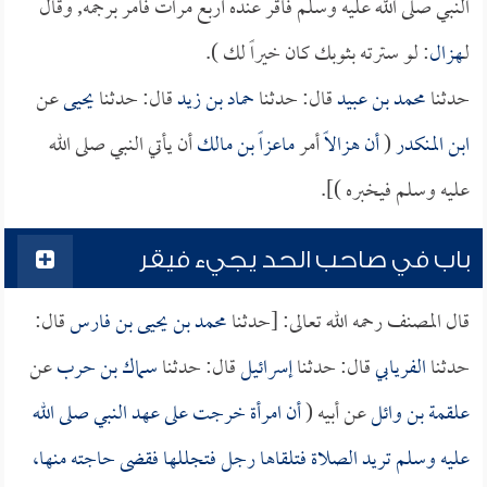
النبي صلى الله عليه وسلم فأقر عنده أربع مرات فأمر برجمه, وقال
لـ
هزال
: لو سترته بثوبك كان خيراً لك ).
حدثنا
محمد بن عبيد
قال: حدثنا
حماد بن زيد
قال: حدثنا
يحيى
عن
ابن المنكدر
(
أن
هزالاً
أمر
ماعزاً بن مالك
أن يأتي النبي صلى الله
عليه وسلم فيخبره )].
باب في صاحب الحد يجيء فيقر
قال المصنف رحمه الله تعالى: [حدثنا
محمد بن يحيى بن فارس
قال:
حدثنا
الفريابي
قال: حدثنا
إسرائيل
قال: حدثنا
سماك بن حرب
عن
علقمة بن وائل
عن أبيه (
أن امرأة خرجت على عهد النبي صلى الله
عليه وسلم تريد الصلاة فتلقاها رجل فتجللها فقضى حاجته منها،