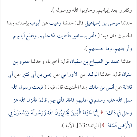
وكفروا بعد إيمانهم, وحاربوا الله ورسوله ).
حدثنا
موسى بن إسماعيل
قال: حدثنا
وهيب
عن
أيوب
بإسناده بهذا
الحديث قال فيه: (
فأمر بمسامير فأحميت فكحلهم, وقطع أيديهم
وأرجلهم, وما حسمهم
).
حدثنا
محمد بن الصباح بن سفيان
قال: أخبرنا، وحدثنا
عمرو بن
عثمان
قال: حدثنا
الوليد
عن
الأوزاعي
عن
يحيى بن أبي كثير
عن
أبي
قلابة
عن
أنس بن مالك
بهذا الحديث قال فيه: (
فبعث رسول الله
صلى الله عليه وسلم في طلبهم قافة, فأتي بهم, قال: فأنزل الله عز
وجل في ذلك:
إِنَّمَا جَزَاءُ الَّذِينَ يُحَارِبُونَ اللَّهَ وَرَسُولَهُ وَيَسْعَوْنَ فِي
الأَرْضِ فَسَادًا
[المائدة:33], الآية ).