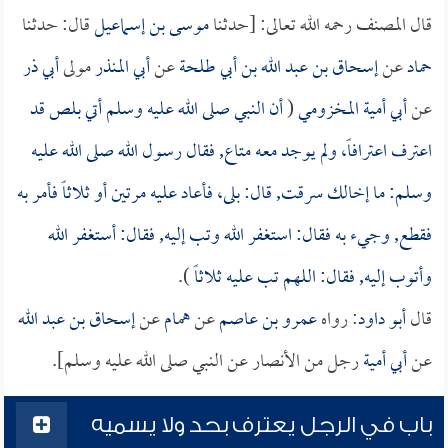
قال المصنف رحمه الله تعالى: [حدثنا
موسى بن إسماعيل
قال: حدثنا
حماد
عن
إسحاق بن عبد الله بن أبي طلحة
عن
أبي المنذر
مولى
أبي ذر
عن
أبي أمية المخزومي
(
أن النبي صلى الله عليه وسلم أتي بلص قد
اعترف اعترافاً، ولم يوجد معه متاع, فقال رسول الله صلى الله عليه
وسلم: ما إخالك سرقت, قال: بلى، فأعاد عليه مرتين أو ثلاثاً فأمر به
فقطع, وجيء به فقال: استغفر الله وتب إليه, فقال: أستغفر الله
وأتوب إليه, فقال: اللهم تب عليه ثلاثاً
).
قال
أبو داود
: رواه
عمرو بن عاصم
عن
همام
عن
إسحاق بن عبد الله
عن
أبي أمية
رجل من الأنصار عن النبي صلى الله عليه وسلم].
باب في الرجل يعترف بحد ولا يسميه