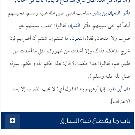
(
أن قوماً من الكلاعيين سرق لهم متاع فاتهموا أناساً من الحاكة,
فأتوا
النعمان بن بشير
صاحب النبي صلى الله عليه وسلم، فحبسهم
أياماً ثم خلى سبيلهم, فأتوا
النعمان
فقالوا: خليت سبيلهم بغير
ضرب ولا امتحان, فقال
النعمان
: ما شئتم إن شئتم أن أضربهم فإن
خرج متاعكم فذاك، وإلا أخذت من ظهوركم مثل ما أخذت من
ظهورهم، فقالوا: هذا حكمك؟ قال: هذا حكم الله وحكم رسوله
صلى الله عليه وسلم ).
قال
أبو داود
: إنما أرهبهم بهذا القول أي: لا يجب الضرب إلا بعد
الاعتراف].
باب ما يقطع فيه السارق