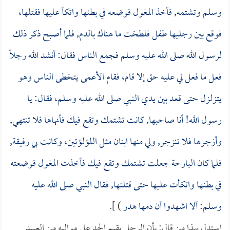
وسلم وتشتمه, فأخذ المغول فوضعه في بطنها واتكأ عليها فقتلها،
فوقع بين رجليها طفل فلطخت ما هناك بالدم, فلما أصبح ذكر ذلك
لرسول الله صلى الله عليه وسلم فجمع الناس فقال: أنشد الله رجلاً
فعل ما فعل لي عليه حق إلا قام، فقام الأعمى يتخطى الناس وهو
يتزلزل حتى قعد بين يدي النبي صلى الله عليه وسلم، فقال: يا
رسول الله! أنا صاحبها, كانت تشتمك وتقع فيك فأنهاها فلا تنتهي,
وأزجرها فلا تنزجر, ولي منها ابنان مثل اللؤلؤتين، وكانت بي رفيقة,
فلما كان البارحة جعلت تشتمك وتقع فيك فأخذت المغول فوضعته
في بطنها واتكأت عليها حتى قتلتها, فقال النبي صلى الله عليه
وسلم: ألا اشهدوا أن دمها هدر
) ].
استدل بهذا من قال: بأن الرجل يقيم الحد على مواليه من العبيد