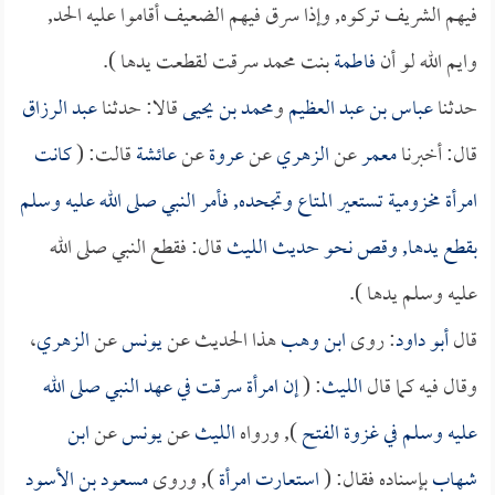
فيهم الشريف تركوه, وإذا سرق فيهم الضعيف أقاموا عليه الحد,
وايم الله لو أن
فاطمة
بنت محمد سرقت لقطعت يدها ).
حدثنا
عباس بن عبد العظيم
و
محمد بن يحيى
قالا: حدثنا
عبد الرزاق
قال: أخبرنا
معمر
عن
الزهري
عن
عروة
عن
عائشة
قالت: (
كانت
امرأة مخزومية تستعير المتاع وتجحده, فأمر النبي صلى الله عليه وسلم
بقطع يدها, وقص نحو حديث
الليث
قال: فقطع النبي صلى الله
عليه وسلم يدها ).
قال
أبو داود
: روى
ابن وهب
هذا الحديث عن
يونس
عن
الزهري
،
وقال فيه كما قال
الليث
: (
إن امرأة سرقت في عهد النبي صلى الله
عليه وسلم في غزوة الفتح
), ورواه
الليث
عن
يونس
عن
ابن
شهاب
بإسناده فقال: (
استعارت امرأة
), وروى
مسعود بن الأسود