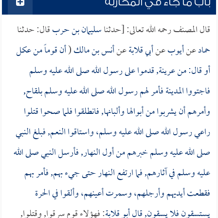
باب ما جاء في المحاربة
قال المصنف رحمه الله تعالى: [حدثنا
سليمان بن حرب
قال: حدثنا
حماد
عن
أيوب
عن
أبي قلابة
عن
أنس بن مالك
(
أن قوماً من عكل
أو قال: من عرينة, قدموا على رسول الله صلى الله عليه وسلم
فاجتووا المدينة فأمر لهم رسول الله صلى الله عليه وسلم بلقاح,
وأمرهم أن يشربوا من أبوالها وألبانها, فانطلقوا فلما صحوا قتلوا
راعي رسول الله صلى الله عليه وسلم، واستاقوا النعم, فبلغ النبي
صلى الله عليه وسلم خبرهم من أول النهار, فأرسل النبي صلى الله
عليه وسلم في آثارهم, فما ارتفع النهار حتى جيء بهم, فأمر بهم
فقطعت أيديهم وأرجلهم، وسمرت أعينهم، وألقوا في الحرة
يستسقون فلا يسقون, قال
أبو قلابة
: فهؤلاء قوم سرقوا, وقتلوا,