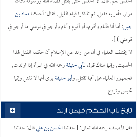
اجلس نعم, قال: لا أجلس حتى يقتل قضاء الله ورسوله ثلاث
مرار, فأمر به فقتل, ثم تذاكرا قيام الليل, فقال: أحدهما
معاذ بن
جبل
: أما أنا فأنام وأقوم، أو أقوم وأنام وأرجو في نومتي ما أرجو في
قومتي ) ].
لا يختلف العلماء في أن من ارتد عن الإسلام أن حكمه القتل لهذا
الحديث, وإنما هناك قول لـ
أبي حنيفة
رحمه الله في المرأة إذا ارتدت,
فجمهور العلماء على أنها تقتل, و
أبو حنيفة
يرى أنها لا تقتل وإنما
تحبس وتردع.
تابع باب الحكم فيمن ارتد
قال المصنف رحمه الله تعالى: [ حدثنا
الحسن بن علي
قال: حدثنا