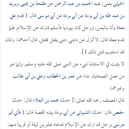
الحماني
يعنى:
عبد الحميد بن عبد الرحمن
عن
طلحة بن يحيى
و
بريد
بن عبد الله بن أبي بردة
عن
أبي بردة
عن
أبي موسى
قال: (
قدم علي
معاذ
وأنا باليمن, ورجل كان يهودياً فأسلم فارتد عن الإسلام, فلما
قدم
معاذ
قال: لا أنزل عن دابتي حتى يقتل فقتل, قال أحدهما: وكان
قد استتيب قبل ذلك ) ].
لا يثبت في الاستتابة شيء عن النبي صلى الله عليه وسلم, وإنما هو
من عمل الصحابة, جاء عن
عمر بن الخطاب
و
علي بن أبي طالب
وغيرهما.
قال المصنف رحمه الله تعالى: [ حدثنا
محمد بن العلاء
قال: حدثنا
حفص
قال: حدثنا
الشيباني
عن
أبي بردة
بهذه القصة قال: (
فأتي
أبو
موسى
برجل قد ارتد عن الإسلام فدعاه عشرين ليلة أو قريباً منها,