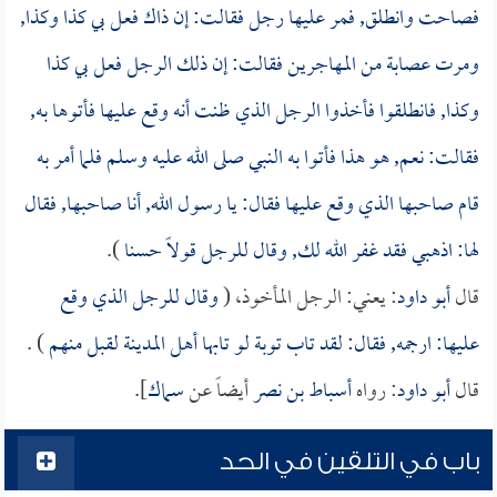
فصاحت وانطلق, فمر عليها رجل فقالت: إن ذاك فعل بي كذا وكذا,
ومرت عصابة من المهاجرين فقالت: إن ذلك الرجل فعل بي كذا
وكذا, فانطلقوا فأخذوا الرجل الذي ظنت أنه وقع عليها فأتوها به,
فقالت: نعم, هو هذا فأتوا به النبي صلى الله عليه وسلم فلما أمر به
قام صاحبها الذي وقع عليها فقال: يا رسول الله, أنا صاحبها, فقال
لها: اذهبي فقد غفر الله لك, وقال للرجل قولاً حسنا
).
قال
أبو داود
: يعني: الرجل المأخوذ، (
وقال للرجل الذي وقع
عليها: ارجمه, فقال: لقد تاب توبة لو تابها أهل المدينة لقبل منهم
) .
قال
أبو داود
: رواه
أسباط بن نصر
أيضاً عن
سماك
].
باب في التلقين في الحد