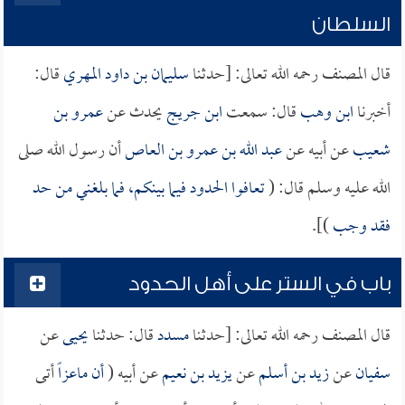
السلطان
قال المصنف رحمه الله تعالى: [حدثنا
سليمان بن داود المهري
قال:
أخبرنا
ابن وهب
قال: سمعت
ابن جريج
يحدث عن
عمرو بن
شعيب
عن أبيه عن
عبد الله بن عمرو بن العاص
أن رسول الله صلى
الله عليه وسلم قال: (
تعافوا الحدود فيما بينكم، فما بلغني من حد
فقد وجب
)].
باب في الستر على أهل الحدود
قال المصنف رحمه الله تعالى: [حدثنا
مسدد
قال: حدثنا
يحيى
عن
سفيان
عن
زيد بن أسلم
عن
يزيد بن نعيم
عن أبيه (
أن
ماعزاً
أتى