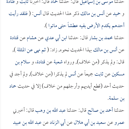
حدثنا
موسى بن إسماعيل
قال: حدثنا
حماد
قال: أخبرنا
ثابت
و
قتادة
و
حميد
عن
أنس بن مالك
ذكر هذا الحديث قال
أنس
: (
فلقد رأيت
أحدهم يكدم الأرض بفيه عطشاً حتى ماتوا
).
حدثنا
محمد بن بشار
قال: حدثنا
ابن أبي عدي
عن
هشام
عن
قتادة
عن
أنس بن مالك
بهذا الحديث نحوه, زاد: (
ثم نهى عن المثلة
),
قال: ولم يذكر (من خلاف), ورواه
شعبة
عن
قتادة
، و
سلام بن
مسكين
عن
ثابت
جميعاً عن
أنس
لم يذكرا (من خلاف), ولم أجد في
حديث أحد (قطع أيديهم وأرجلهم من خلاف) إلا في حديث
حماد
بن سلمة
.
حدثنا
أحمد بن صالح
قال: حدثنا
عبد الله بن وهب
قال: أخبرني
عمرو
عن
سعيد بن أبي هلال
عن
أبي الزناد
عن
عبد الله بن عبيد