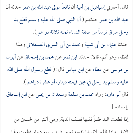
قال: أخبرني
إسماعيل بن أمية
أن
نافعاً مولى عبد الله بن عمر
حدثه أن
عبد الله بن عمر
حدثهم (
أن النبي صلى الله عليه وسلم قطع يد
رجل سرق ترساً من صفة النساء ثمنه ثلاثة دراهم
).
حدثنا
عثمان بن أبي شيبة
و
محمد بن أبي السري العسقلاني
وهذا
لفظه، وهو أتم، قالا: حدثنا
ابن نمير
عن
محمد بن إسحاق
عن
أيوب
بن موسى
عن
عطاء
عن
ابن عباس
قال: (
قطع رسول الله صلى الله
عليه وسلم يد رجل في مجن قيمته دينار، أو عشرة دراهم
).
قال
أبو داود
: رواه
محمد بن سلمة
و
سعدان بن يحيى
عن
ابن إسحاق
بإسناده ].
إذا قطعت اليد ظلماً ففيها نصف الدية, وهي أكثر من خمسين من
الإبل, وإذا ظلم الإنسان نفسه ثم سرق ولو ربع دينار قطعت بهذا,