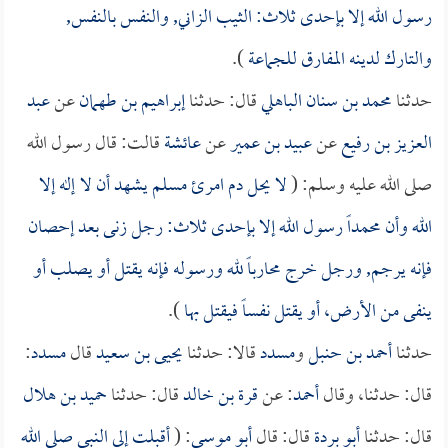
رسول الله إلا بإحدى ثلاث: الثيب الزاني, والنفس بالنفس,
والتارك لدينه المفارق للجماعة
).
حدثنا
محمد بن سنان الباهلي
قال: حدثنا
إبراهيم بن طهمان
عن
عبد
العزيز بن رفيع
عن
عبيد بن عمير
عن
عائشة
قالت: قال رسول الله
صلى الله عليه وسلم: (
لا يحل دم امرئ مسلم يشهد أن لا إله إلا
الله وأن محمداً رسول الله إلا بإحدى ثلاث: رجل زنى بعد إحصان
فإنه يرجم, ورجل خرج محارباً لله ورسوله فإنه يقتل أو يصلب أو
ينفى من الأرض، أو يقتل نفساً فيقتل بها
).
حدثنا
أحمد بن حنبل
و
مسدد
قالا: حدثنا
يحيى بن سعيد
قال
مسدد
:
قال: حدثنا، وقال
أحمد
: عن
قرة بن خالد
قال: حدثنا
حميد بن هلال
قال: حدثنا
أبو بردة
قال: قال
أبو موسى
: (
أقبلت إلى النبي صلى الله