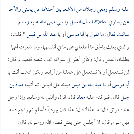
عليه وسلم ومعي رجلان من الأشعريين أحدهما عن يميني والآخر
عن يساري, فكلاهما سأل العمل والنبي صلى الله عليه وسلم
ساكت فقال: ما تقول يا
أبا موسى
أو يا
عبد الله بن قيس
؟ قلت:
والذي بعثك بالحق ما أطلعاني على ما في أنفسهما، وما شعرت أنهما
يطلبان العمل, قال: وكأني أنظر إلى سواكه تحت شفته قلصت, قال:
لن نستعمل أو لا نستعمل على عملنا من أراده, ولكن اذهب أنت يا
أبا موسى
أو يا
عبد الله بن قيس
فبعثه على اليمن, ثم أتبعه
معاذ بن
جبل
قال: فلما قدم عليه
معاذ
قال: انزل وألقى له وسادة, وإذا رجل
عنده موثق قال: ما هذا؟ قال: هذا كان يهودياً فأسلم ثم راجع دينه
دين سوء, قال: لا أجلس حتى يقتل قضاء الله ورسوله, قال: