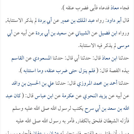
فجاء
معاذ
فدعاه فأبى فضرب عنقه ).
قال
أبو داود
: رواه
عبد الملك بن عمير
عن
أبي بردة
لم يذكر الاستتابة,
ورواه
ابن فضيل
عن
الشيباني
عن
سعيد بن أبي بردة
عن أبيه عن
أبي
موسى
لم يذكر فيه الاستتابة.
حدثنا
ابن معاذ
قال: حدثنا أبي قال: حدثنا
المسعودي
عن
القاسم
بهذه القصة قال: (
فلم ينزل حتى ضرب عنقه، وما استتابه
).
حدثنا
أحمد بن محمد المروزي
قال: حدثنا
علي بن الحسين بن واقد
عن أبيه عن
يزيد النحوي
عن
عكرمة
عن
ابن عباس
قال: (
كان
عبد
الله بن سعد بن أبي سرح
يكتب لرسول الله صلى الله عليه وسلم
فأزله الشيطان فلحق بالكفار, فأمر به رسول الله صلى الله عليه
وسلم أن يقتل يوم الفتح, فاستجار له
عثمان بن عفان
فأجاره رسول