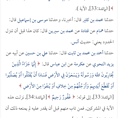
[المائدة:33], الآية ).
حدثنا
محمد بن كثير
قال: أخبرنا، وحدثنا
موسى بن إسماعيل
قال:
حدثنا
همام
عن
قتادة
عن
محمد بن سيرين
قال: كان هذا قبل أن تنزل
الحدود يعني: حديث
أنس
.
حدثنا
أحمد بن محمد بن ثابت
قال: حدثنا
علي بن حسين
عن أبيه عن
يزيد النحوي
عن
عكرمة
عن
ابن عباس
قال:
إِنَّمَا جَزَاءُ الَّذِينَ
يُحَارِبُونَ اللَّهَ وَرَسُولَهُ وَيَسْعَوْنَ فِي الأَرْضِ فَسَادًا أَنْ يُقَتَّلُوا أَوْ يُصَلَّبُوا
أَوْ تُقَطَّعَ أَيْدِيهِمْ وَأَرْجُلُهُمْ مِنْ خِلافٍ أَوْ يُنفَوْا مِنَ الأَرْضِ
[المائدة:33], إلى قوله:
غَفُورٌ رَحِيمٌ
[المائدة:34], نزلت هذه
الآية في المشركين, فمن تاب منهم قبل أن يقدر عليه لم يمنعه ذلك أن