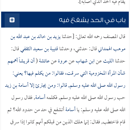
يقام فيه الحد الذي أصابه].
باب في الحد يشفع فيه
قال المصنف رحمه الله تعالى: [حدثنا
يزيد بن خالد بن عبد الله بن
موهب الهمداني
قال: حدثني، وحدثنا
قتيبة بن سعيد الثقفي
قال:
حدثنا
الليث
عن
ابن شهاب
عن
عروة
عن
عائشة
(
أن قريشاً أهمهم
شأن المرأة المخزومية التي سرقت، فقالوا: من يكلم فيها؟ يعني:
رسول الله صلى الله عليه وسلم, قالوا: ومن يجترئ إلا
أسامة بن زيد
حب رسول الله صلى الله عليه وسلم, فكلمه
أسامة
, فقال رسول
الله صلى الله عليه وسلم: يا
أسامة
أتشفع في حد من حدود الله؟ ثم
قام فاختطب, فقال: إنما هلك الذين من قبلكم أنهم كانوا إذا سرق