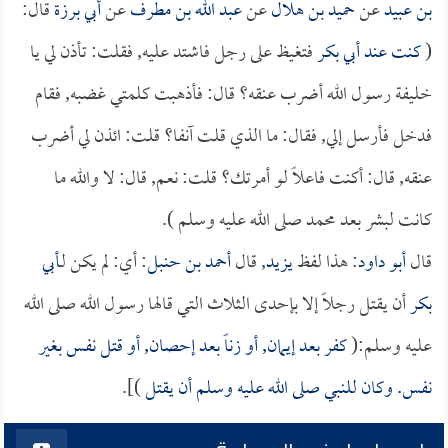
بن عبيد
عن
حميد بن هلال
عن
عبد الله بن مطرف
عن
أبي برزة
قال:
(
كنت عند
أبي بكر
فتغيظ على رجل فاشتد عليه, فقلت: تأذن لي يا
خليفة رسول الله أضرب عنقه؟ قال: فأذهبت كلمتي غضبه, فقام
فدخل فأرسل إلي, فقال: ما الذي قلت آنفا؟ قلت: ائذن لي أضرب
عنقه, قال: أكنت فاعلاً لو أمرتك؟ قلت: نعم, قال: لا والله ما
كانت لبشر بعد محمد صلى الله عليه وسلم ).
قال
أبو داود
: هذا لفظ
يزيد
, قال
أحمد بن حنبل
: أي: لم يكن لـ
أبي
بكر
أن يقتل رجلاً إلا بإحدى الثلاث التي قالها رسول الله صلى الله
عليه وسلم:(
كفر بعد إيمان, أو زناً بعد إحصان, أو قتل نفس بغير
نفس. وكان للنبي صلى الله عليه وسلم أن يقتل
)].