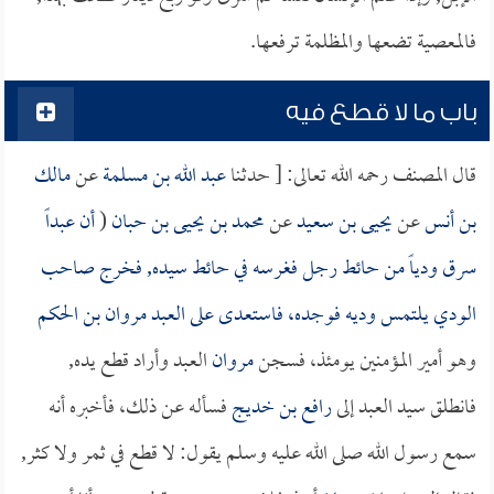
فالمعصية تضعها والمظلمة ترفعها.
باب ما لا قطع فيه
قال المصنف رحمه الله تعالى: [ حدثنا
عبد الله بن مسلمة
عن
مالك
بن أنس
عن
يحيى بن سعيد
عن
محمد بن يحيى بن حبان
(
أن عبداً
سرق ودياً من حائط رجل فغرسه في حائط سيده, فخرج صاحب
الودي يلتمس وديه فوجده، فاستعدى على العبد
مروان بن الحكم
وهو أمير المؤمنين يومئذ، فسجن
مروان
العبد وأراد قطع يده,
فانطلق سيد العبد إلى
رافع بن خديج
فسأله عن ذلك، فأخبره أنه
سمع رسول الله صلى الله عليه وسلم يقول: لا قطع في ثمر ولا كثر,