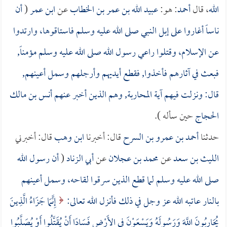
الله
، قال
أحمد
: هو:
عبيد الله بن عمر بن الخطاب
عن
ابن عمر
(
أن
ناساً أغاروا على إبل النبي صلى الله عليه وسلم فاستاقوها، وارتدوا
عن الإسلام، وقتلوا راعي رسول الله صلى الله عليه وسلم مؤمناً,
فبعث في آثارهم فأخذوا, فقطع أيديهم وأرجلهم وسمل أعينهم,
قال: ونزلت فيهم آية المحاربة, وهم الذين أخبر عنهم
أنس بن مالك
الحجاج
حين سأله ).
حدثنا
أحمد بن عمرو بن السرح
قال: أخبرنا
ابن وهب
قال: أخبرني
الليث بن سعد
عن
محمد بن عجلان
عن
أبي الزناد
(
أن رسول الله
صلى الله عليه وسلم لما قطع الذين سرقوا لقاحه، وسمل أعينهم
بالنار عاتبه الله عز وجل في ذلك فأنزل الله تعالى:
إِنَّمَا جَزَاءُ الَّذِينَ
يُحَارِبُونَ اللَّهَ وَرَسُولَهُ وَيَسْعَوْنَ فِي الأَرْضِ فَسَادًا أَنْ يُقَتَّلُوا أَوْ يُصَلَّبُوا