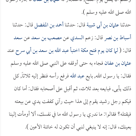
الله صلى الله عليه وسلم ).
حدثنا
عثمان بن أبي شيبة
قال: حدثنا
أحمد بن المفضل
قال: حدثنا
أسباط بن نصر
قال: زعم
السدي
عن
مصعب بن سعد
عن
سعد
قال: (
لما كان يوم فتح مكة اختبأ
عبد الله بن سعد بن أبي سرح
عند
عثمان بن عفان
فجاء به حتى أوقفه على النبي صلى الله عليه وسلم
فقال: يا رسول الله, بايع
عبد الله
فرفع رأسه فنظر إليه ثلاثاً, كل
ذلك يأبى, فبايعه بعد ثلاث، ثم أقبل على أصحابه فقال: أما كان
فيكم رجل رشيد يقوم إلى هذا حيث رآني كففت يدي عن بيعته
فيقتله؟ فقالوا: ما ندري يا رسول الله ما في نفسك، ألا أومأت إلينا
بعينك، قال: إنه لا ينبغي لنبي أن تكون له خائنة الأعين ).