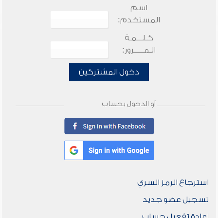
اسم
المستخدم:
كـلـــمـة
الـمـــــرور:
دخول المشتركين
أو الدخول بحساب
استرجاع الرمز السري
تسجيل عضو جديد
إعادة تفعيل حساب