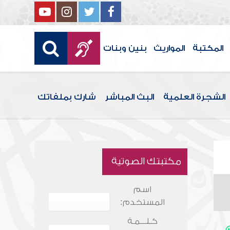
المكتبة
المواريث
بنين وبنات
الشجرة العلمية
البث المباشر
شارك بملفاتك
مكتبتك الصوتية
اسم
المستخدم:
كـلـــمـة