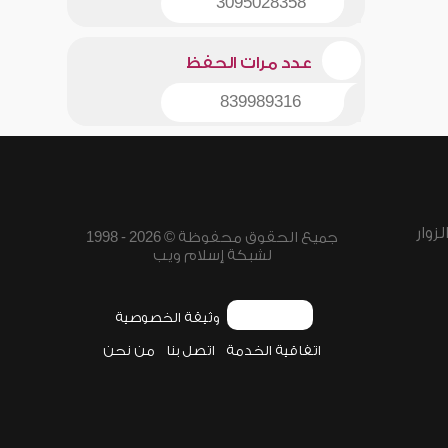
3095028358
عدد مرات الحفظ
839989316
زوار
جميع الحقوق محفوظة © 2026 - 1998
لشبكة إسلام ويب
وثيقة الخصوصية
اتفاقية الخدمة
اتصل بنا
من نحن