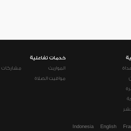
ية
خدمات تفاعلية
داة
المواريث
مشاركات ال
مواقيت الصلاة
رة
ة
عشر
Indonesia
English
Fra