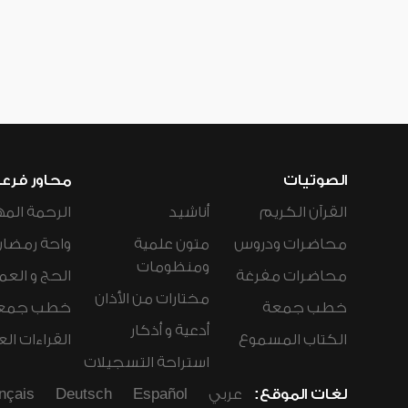
الصوتيات
محاور فرع
القرآن الكريم
أناشيد
الرحمة المه
محاضرات ودروس
متون علمية
واحة رمضان
ومنظومات
محاضرات مفرغة
الحج و العم
مختارات من الأذان
خطب جمعة
خطب جمع
أدعية و أذكار
الكتاب المسموع
القراءات ال
استراحة التسجيلات
لغات الموقع:
عربي
Español
Deutsch
nçais