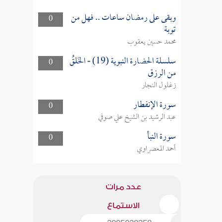
وبقى على رمضان ساعات .. فهل من
0
توبة
محمد حسين يعقوب
سلسلة الحضارة النبوية (19) - الخَلقُ
0
من الرزق
زغلول النجار
سورة الإنفطار
0
عبد الرشيد بن الشيخ علي صوفي
سورة النبأ
0
أحمد المعصراوي
عدد مرات
الاستماع