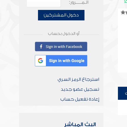
الـمـــــرور:
دخول المشتركين
أو الدخول بحساب
استرجاع الرمز السري
تسجيل عضو جديد
إعادة تفعيل حساب
البث المباشر