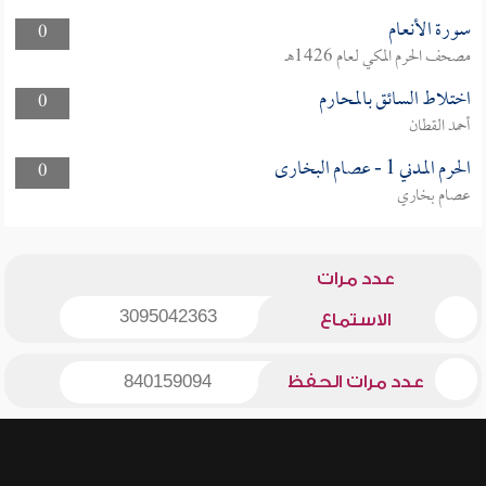
سورة الأنعام
0
مصحف الحرم المكي لعام 1426هـ
اختلاط السائق بالمحارم
0
أحمد القطان
الحرم المدني 1 - عصام البخارى
0
عصام بخاري
عدد مرات
3095042363
الاستماع
عدد مرات الحفظ
840159094