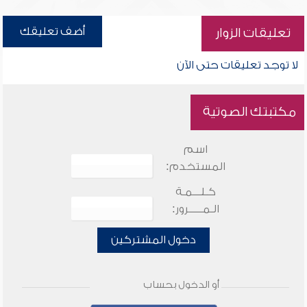
أضف تعليقك
تعليقات الزوار
لا توجد تعليقات حتى الآن
مكتبتك الصوتية
اسم
المستخدم:
كـلـــمـة
الـمـــــرور:
دخول المشتركين
أو الدخول بحساب