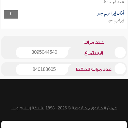
محمد أبو سنينة
أذان إبراهيم جبر
0
إبراهيم جبر
عدد مرات
3095044540
الاستماع
عدد مرات الحفظ
840188605
جميع الحقوق محفوظة © 2026 - 1998 لشبكة إسلام ويب