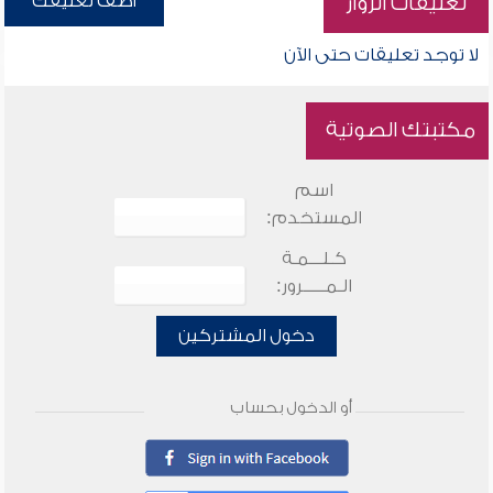
أضف تعليقك
تعليقات الزوار
لا توجد تعليقات حتى الآن
مكتبتك الصوتية
اسم
المستخدم:
كـلـــمـة
الـمـــــرور:
دخول المشتركين
أو الدخول بحساب