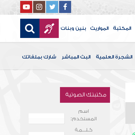
المكتبة
المواريث
بنين وبنات
الشجرة العلمية
البث المباشر
شارك بملفاتك
مكتبتك الصوتية
اسم
المستخدم:
كـلـــمـة