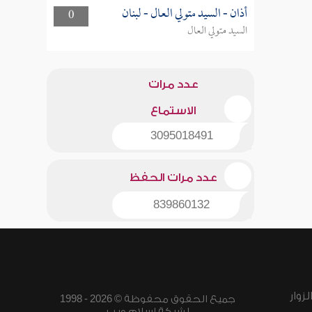
أذان - السيد متولي العال - لبنان
0
السيد متولي العال
عدد مرات
الاستماع
3095018491
عدد مرات الحفظ
839860132
زوار
جميع الحقوق محفوظة © 2026 - 1998
لشبكة إسلام ويب