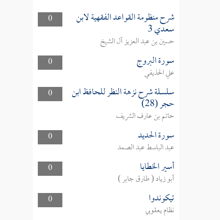
شرح منظومة القواعد الفقهية لابن
0
سعدي 3
حسين بن عبد العزيز آل الشيخ
سورة البروج
0
علي الحذيفي
سلسلة شرح نزهة النظر للحافظ ابن
0
حجر (28)
حاتم بن عارف الشريف
سورة الحديد
0
عبد الباسط عبد الصمد
أسير الخطايا
0
أبو زياد ( طارق جابر )
تيكوندوا
0
نظام يعقوبي