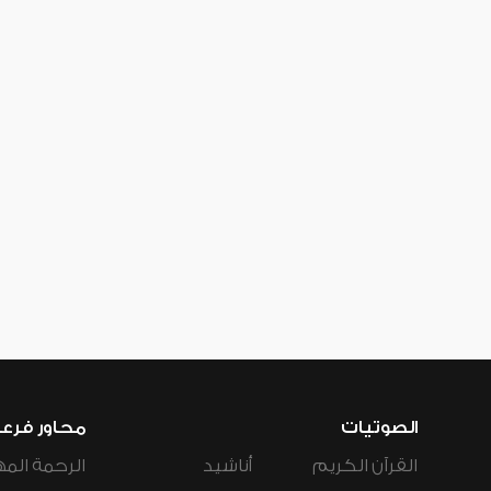
الصوتيات
محاور فرع
القرآن الكريم
أناشيد
الرحمة المه