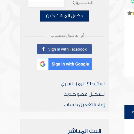
الـمـــــرور:
دخول المشتركين
أو الدخول بحساب
استرجاع الرمز السري
تسجيل عضو جديد
إعادة تفعيل حساب
البث المباشر